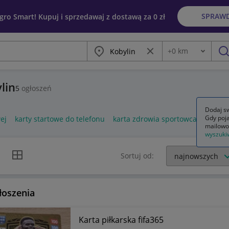
SPRAW
egro Smart! Kupuj i sprzedawaj z dostawą za 0 zł
Miasto
Wyczyść frazę
+
0
km
Odległość
szu
lin
5
ogłoszeń
Dodaj sw
Gdy poja
ej
karty startowe do telefonu
karta zdrowia sportowca
mailowo
wyszuki
k listy
Widok siatki
Sortuj od:
łoszenia
Karta piłkarska fifa365