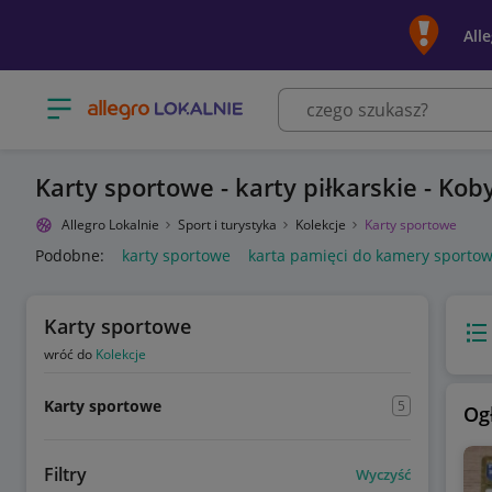
All
Otwórz menu z kategoriami
Karty sportowe - karty piłkarskie - Koby
Allegro Lokalnie
Sport i turystyka
Kolekcje
Karty sportowe
Podobne:
karty sportowe
karta pamięci do kamery sportow
Karty sportowe
Wido
wróć do
Kolekcje
Karty sportowe
5
Og
Filtry
Wyczyść