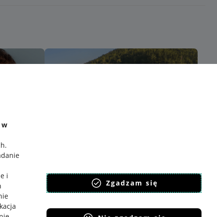
e w
ch
.
adanie
e i
Zgadzam się
h
nie
ikacja
nie
.