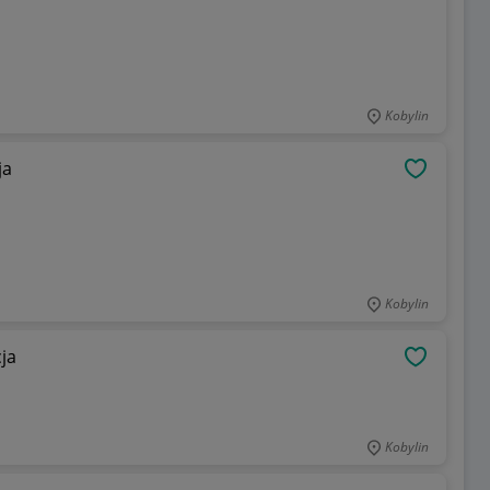
Kobylin
cja
OBSERWU
Kobylin
dycja
OBSERWU
Kobylin