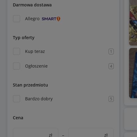
Darmowa dostawa
Allegro
Typ oferty
Kup teraz
1
Ogłoszenie
4
Stan przedmiotu
Bardzo dobry
5
Cena
zł
–
zł