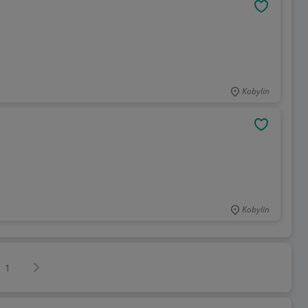
OBSERWU
Kobylin
OBSERWU
Kobylin
Następna strona
z
1