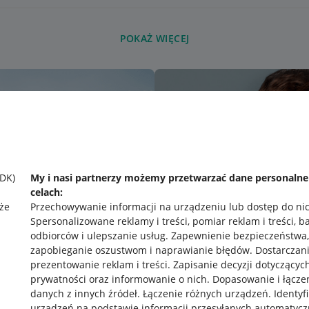
POKAŻ WIĘCEJ
SDK)
My i nasi partnerzy możemy przetwarzać dane personaln
celach:
że
Przechowywanie informacji na urządzeniu lub dostęp do ni
Spersonalizowane reklamy i treści, pomiar reklam i treści, b
odbiorców i ulepszanie usług
.
Zapewnienie bezpieczeństwa,
zapobieganie oszustwom i naprawianie błędów
.
Dostarczani
prezentowanie reklam i treści
.
Zapisanie decyzji dotyczącyc
prywatności oraz informowanie o nich
.
Dopasowanie i łącze
danych z innych źródeł
.
Łączenie różnych urządzeń
.
Identyf
urządzeń na podstawie informacji przesyłanych automatycz