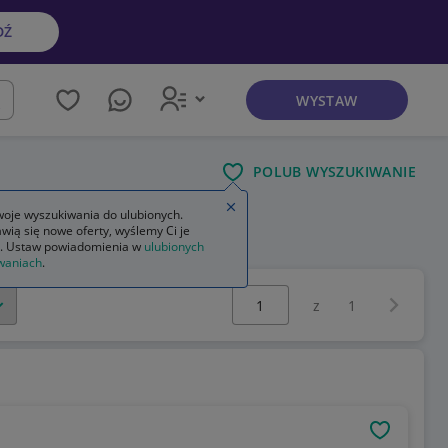
DŹ
WYSTAW
kaj
POLUB WYSZUKIWANIE
Zamknij wskazówkę
oje wyszukiwania do ulubionych.
wią się nowe oferty, wyślemy Ci je
. Ustaw powiadomienia w
ulubionych
waniach
.
Wybierz stronę:
Następna 
z
1
OBSERWU