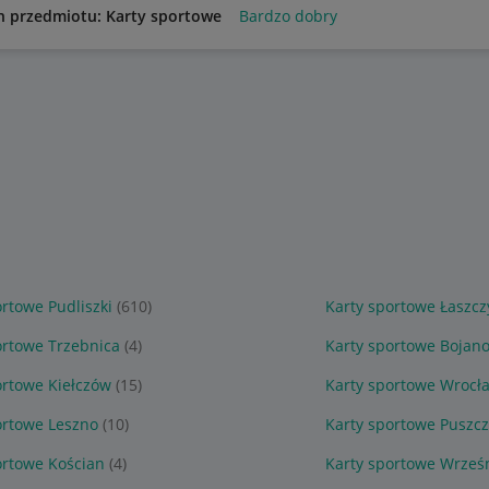
n przedmiotu: Karty sportowe
Bardzo dobry
ortowe Pudliszki
(610)
Karty sportowe Łaszcz
ortowe Trzebnica
(4)
Karty sportowe Bojan
ortowe Kiełczów
(15)
Karty sportowe Wrocł
ortowe Leszno
(10)
Karty sportowe Puszc
ortowe Kościan
(4)
Karty sportowe Wrześ