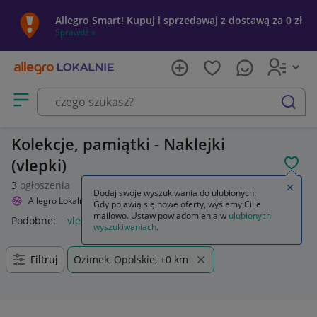
Allegro Smart! Kupuj i sprzedawaj z dostawą za 0 zł
Sprawdź »
Otwórz menu z kategoriami
szukaj
Kolekcje, pamiątki - Naklejki
(vlepki)
POL
3
ogłoszenia
Zamkn
Dodaj swoje wyszukiwania do ulubionych.
Allegro Lokalnie
Sport i turystyka
Kolekcje
Naklejki (vlepki)
Gdy pojawią się nowe oferty, wyślemy Ci je
mailowo. Ustaw powiadomienia w
ulubionych
Podobne:
vlepki naklejki widzew łódź
naklejki wlepki
wyszukiwaniach
.
Filtruj
Ozimek, Opolskie, +0 km