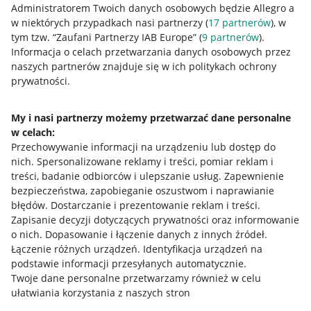
Administratorem Twoich danych osobowych będzie Allegro a
w niektórych przypadkach nasi partnerzy (
17
partnerów
), w
tym tzw. “Zaufani Partnerzy IAB Europe” (
9
partnerów
).
Przydatne informacje
Informacja o celach przetwarzania danych osobowych przez
naszych partnerów znajduje się w ich politykach ochrony
prywatności.
Jak to działa
Napisz do nas
My i nasi partnerzy możemy przetwarzać dane personalne
w celach:
Allegro Gadane dla sprzedających
Przechowywanie informacji na urządzeniu lub dostęp do
Allegro Gadane dla kupujących
nich
.
Spersonalizowane reklamy i treści, pomiar reklam i
treści, badanie odbiorców i ulepszanie usług
.
Zapewnienie
Mapa miejscowości
bezpieczeństwa, zapobieganie oszustwom i naprawianie
błędów
.
Dostarczanie i prezentowanie reklam i treści
.
Informacje prawne
Zapisanie decyzji dotyczących prywatności oraz informowanie
o nich
.
Dopasowanie i łączenie danych z innych źródeł
.
Regulamin
Łączenie różnych urządzeń
.
Identyfikacja urządzeń na
podstawie informacji przesyłanych automatycznie
.
Polityka plików "cookies"
Twoje dane personalne przetwarzamy również w celu
ułatwiania korzystania z naszych stron
Ustawienia plików "cookies"