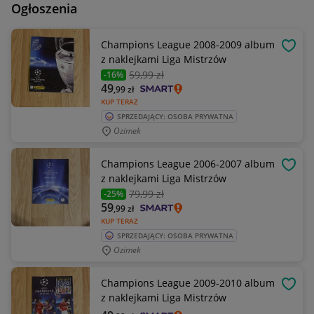
Ogłoszenia
Champions League 2008-2009 album
OBSE
z naklejkami Liga Mistrzów
59
,99 zł
-16%
49
,99
zł
KUP TERAZ
SPRZEDAJĄCY: OSOBA PRYWATNA
Ozimek
Champions League 2006-2007 album
OBSE
z naklejkami Liga Mistrzów
79
,99 zł
-25%
59
,99
zł
KUP TERAZ
SPRZEDAJĄCY: OSOBA PRYWATNA
Ozimek
Champions League 2009-2010 album
OBSE
z naklejkami Liga Mistrzów