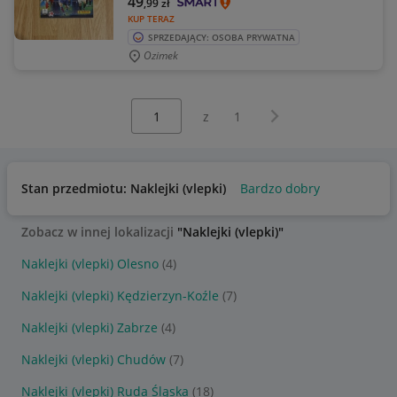
49
,99
zł
KUP TERAZ
SPRZEDAJĄCY: OSOBA PRYWATNA
Ozimek
Wybierz stronę:
Następna strona
z
1
Stan przedmiotu: Naklejki (vlepki)
Bardzo dobry
Zobacz w innej lokalizacji
"Naklejki (vlepki)"
Naklejki (vlepki) Olesno
(4)
Naklejki (vlepki) Kędzierzyn-Koźle
(7)
Naklejki (vlepki) Zabrze
(4)
Naklejki (vlepki) Chudów
(7)
Naklejki (vlepki) Ruda Śląska
(18)