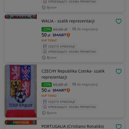
SPRZEDAJĄCY: OSOBA PRYWATNA
Bytom
WALIA - szalik reprezentacji
OBSE
65
,00 zł
do negocjacji
-23%
50
zł
KUP TERAZ
CZĘSTO SPRZEDAJE
SPRZEDAJĄCY: OSOBA PRYWATNA
Bytom
CZECHY Republika Czeska- szalik
OBSE
reprezentacji
65
,00 zł
do negocjacji
-23%
50
zł
KUP TERAZ
CZĘSTO SPRZEDAJE
SPRZEDAJĄCY: OSOBA PRYWATNA
Bytom
PORTUGALIA (Cristiano Ronaldo)