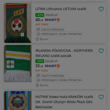
LITWA Lithuania LIETUVA szalik
OBSE
70
,00 zł
-42%
40
zł
KUP TERAZ
CZĘSTO SPRZEDAJE
SPRZEDAJĄCY: OSOBA PRYWATNA
Bytom
IRLANDIA PÓŁNOCNA - NORTHERN
OBSE
IRELAND szalik pasiak
50
,00 zł
-30%
35
zł
KUP TERAZ
CZĘSTO SPRZEDAJE
SPRZEDAJĄCY: OSOBA PRYWATNA
Bytom
HUTNIK Nowa Huta KRAKÓW szalik
OBSE
OK. Stomil Olsztyn Wisła Płock GKS
Bełchatów