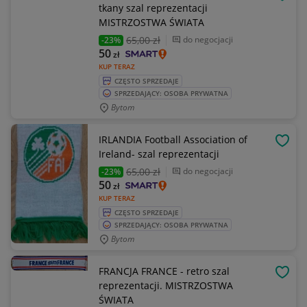
OBSE
tkany szal reprezentacji
MISTRZOSTWA ŚWIATA
65
,00 zł
do negocjacji
-23%
50
zł
KUP TERAZ
CZĘSTO SPRZEDAJE
SPRZEDAJĄCY: OSOBA PRYWATNA
Bytom
IRLANDIA Football Association of
OBSE
Ireland- szal reprezentacji
65
,00 zł
do negocjacji
-23%
50
zł
KUP TERAZ
CZĘSTO SPRZEDAJE
SPRZEDAJĄCY: OSOBA PRYWATNA
Bytom
FRANCJA FRANCE - retro szal
OBSE
reprezentacji. MISTRZOSTWA
ŚWIATA