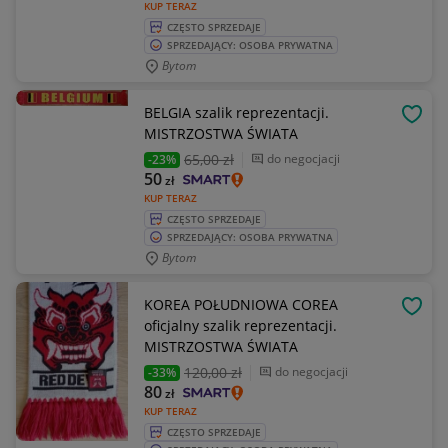
KUP TERAZ
CZĘSTO SPRZEDAJE
SPRZEDAJĄCY: OSOBA PRYWATNA
Bytom
BELGIA szalik reprezentacji.
OBSE
MISTRZOSTWA ŚWIATA
65
,00 zł
do negocjacji
-23%
50
zł
KUP TERAZ
CZĘSTO SPRZEDAJE
SPRZEDAJĄCY: OSOBA PRYWATNA
Bytom
KOREA POŁUDNIOWA COREA
OBSE
oficjalny szalik reprezentacji.
MISTRZOSTWA ŚWIATA
120
,00 zł
do negocjacji
-33%
80
zł
KUP TERAZ
CZĘSTO SPRZEDAJE