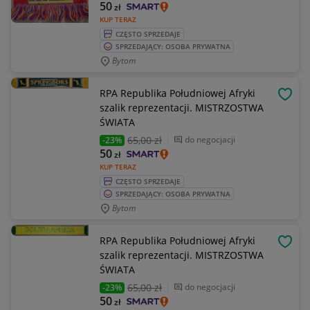
50
zł
KUP TERAZ
CZĘSTO SPRZEDAJE
SPRZEDAJĄCY: OSOBA PRYWATNA
Bytom
RPA Republika Południowej Afryki
OBSE
szalik reprezentacji. MISTRZOSTWA
ŚWIATA
65
,00 zł
do negocjacji
-23%
50
zł
KUP TERAZ
CZĘSTO SPRZEDAJE
SPRZEDAJĄCY: OSOBA PRYWATNA
Bytom
RPA Republika Południowej Afryki
OBSE
szalik reprezentacji. MISTRZOSTWA
ŚWIATA
65
,00 zł
do negocjacji
-23%
50
zł