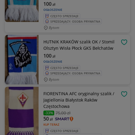
100
zł
OGŁOSZENIE
CZĘSTO SPRZEDAJE
SPRZEDAJĄCY: OSOBA PRYWATNA
Bytom
HUTNIK KRAKÓW szalik OK / Stomil
OBSE
Olsztyn Wisła Płock GKS Bełchatów
100
zł
OGŁOSZENIE
CZĘSTO SPRZEDAJE
SPRZEDAJĄCY: OSOBA PRYWATNA
Bytom
FIORENTINA AFC oryginalny szalik /
OBSE
Jagiellonia Białystok Raków
Częstochowa
75
,00 zł
-33%
50
zł
KUP TERAZ
CZĘSTO SPRZEDAJE