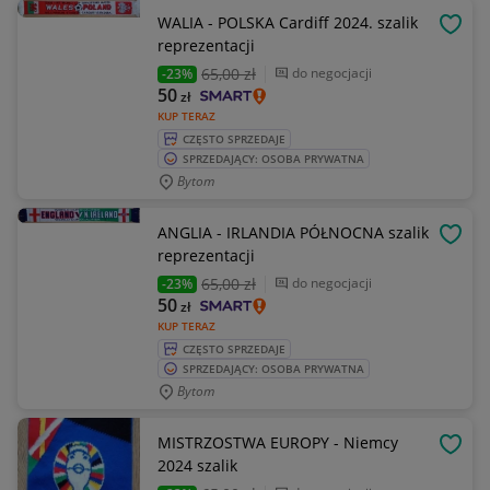
WALIA - POLSKA Cardiff 2024. szalik
OBSE
reprezentacji
65
,00 zł
do negocjacji
-23%
50
zł
KUP TERAZ
CZĘSTO SPRZEDAJE
SPRZEDAJĄCY: OSOBA PRYWATNA
Bytom
ANGLIA - IRLANDIA PÓŁNOCNA szalik
OBSE
reprezentacji
65
,00 zł
do negocjacji
-23%
50
zł
KUP TERAZ
CZĘSTO SPRZEDAJE
SPRZEDAJĄCY: OSOBA PRYWATNA
Bytom
MISTRZOSTWA EUROPY - Niemcy
OBSE
2024 szalik