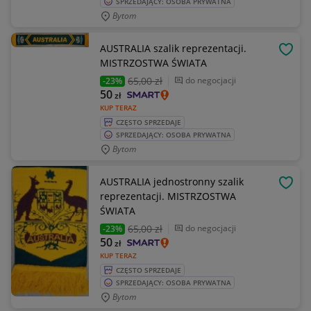
SPRZEDAJĄCY: OSOBA PRYWATNA
Bytom
AUSTRALIA szalik reprezentacji.
OBSE
MISTRZOSTWA ŚWIATA
65
,00 zł
do negocjacji
-23%
50
zł
KUP TERAZ
CZĘSTO SPRZEDAJE
SPRZEDAJĄCY: OSOBA PRYWATNA
Bytom
AUSTRALIA jednostronny szalik
OBSE
reprezentacji. MISTRZOSTWA
ŚWIATA
65
,00 zł
do negocjacji
-23%
50
zł
KUP TERAZ
CZĘSTO SPRZEDAJE
SPRZEDAJĄCY: OSOBA PRYWATNA
Bytom