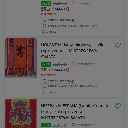
65
,00 zł
do negocjacji
-23%
50
zł
KUP TERAZ
CZĘSTO SPRZEDAJE
SPRZEDAJĄCY: OSOBA PRYWATNA
Bytom
HOLANDIA tkany, akrylowy szalik
OBSE
reprezentacji. MISTRZOSTWA
ŚWIATA
65
,00 zł
do negocjacji
-23%
50
zł
KUP TERAZ
CZĘSTO SPRZEDAJE
SPRZEDAJĄCY: OSOBA PRYWATNA
Bytom
HISZPANIA ESPANA (Lamine Yamal)
OBSE
tkany szal reprezentacji
MISTRZOSTWA ŚWIATA
65
,00 zł
do negocjacji
-23%