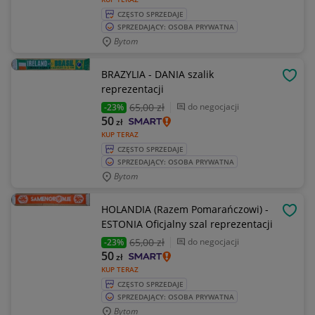
CZĘSTO SPRZEDAJE
SPRZEDAJĄCY: OSOBA PRYWATNA
Bytom
BRAZYLIA - DANIA szalik
OBSE
reprezentacji
65
,00 zł
do negocjacji
-23%
50
zł
KUP TERAZ
CZĘSTO SPRZEDAJE
SPRZEDAJĄCY: OSOBA PRYWATNA
Bytom
HOLANDIA (Razem Pomarańczowi) -
OBSE
ESTONIA Oficjalny szal reprezentacji
65
,00 zł
do negocjacji
-23%
50
zł
KUP TERAZ
CZĘSTO SPRZEDAJE
SPRZEDAJĄCY: OSOBA PRYWATNA
Bytom