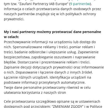
tym tzw. “Zaufani Partnerzy IAB Europe” (
9
partnerów
).
Przydatne informacje
Informacja o celach przetwarzania danych osobowych przez
naszych partnerów znajduje się w ich politykach ochrony
prywatności.
Jak to działa
Napisz do nas
My i nasi partnerzy możemy przetwarzać dane personalne
w celach:
Allegro Gadane dla sprzedających
Przechowywanie informacji na urządzeniu lub dostęp do
Allegro Gadane dla kupujących
nich
.
Spersonalizowane reklamy i treści, pomiar reklam i
treści, badanie odbiorców i ulepszanie usług
.
Zapewnienie
Mapa miejscowości
bezpieczeństwa, zapobieganie oszustwom i naprawianie
błędów
.
Dostarczanie i prezentowanie reklam i treści
.
Informacje prawne
Zapisanie decyzji dotyczących prywatności oraz informowanie
o nich
.
Dopasowanie i łączenie danych z innych źródeł
.
Regulamin
Łączenie różnych urządzeń
.
Identyfikacja urządzeń na
podstawie informacji przesyłanych automatycznie
.
Polityka plików "cookies"
Twoje dane personalne przetwarzamy również w celu
ułatwiania korzystania z naszych stron
Ustawienia plików "cookies"
Cele przetwarzania szczegółowo opisane są w ustawieniach
Udostępnianie lokalizacji
dostępnych pod przyciskiem: “ZMIENIAM ZGODY” i w Polityce