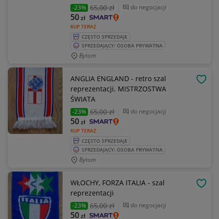
65
,00 zł
do negocjacji
-23%
50
zł
KUP TERAZ
CZĘSTO SPRZEDAJE
SPRZEDAJĄCY: OSOBA PRYWATNA
Bytom
ANGLIA ENGLAND - retro szal
OBSE
reprezentacji. MISTRZOSTWA
ŚWIATA
65
,00 zł
do negocjacji
-23%
50
zł
KUP TERAZ
CZĘSTO SPRZEDAJE
SPRZEDAJĄCY: OSOBA PRYWATNA
Bytom
WŁOCHY, FORZA ITALIA - szal
OBSE
reprezentacji
65
,00 zł
do negocjacji
-23%
50
zł