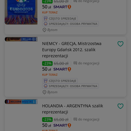
65
,00 zł
do negocjacji
-23%
50
zł
KUP TERAZ
CZĘSTO SPRZEDAJE
SPRZEDAJĄCY: OSOBA PRYWATNA
Bytom
NIEMCY - GRECJA, Mistrzostwa
OBSE
Europy Gdańsk 2012. szalik
reprezentacji
65
,00 zł
do negocjacji
-23%
50
zł
KUP TERAZ
CZĘSTO SPRZEDAJE
SPRZEDAJĄCY: OSOBA PRYWATNA
Bytom
HOLANDIA - ARGENTYNA szalik
OBSE
reprezentacji
65
,00 zł
do negocjacji
-23%
50
zł
KUP TERAZ