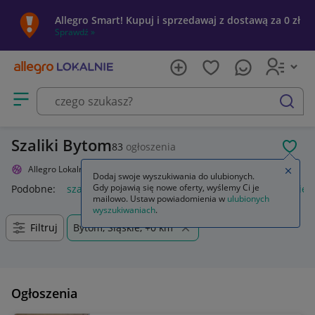
Allegro Smart! Kupuj i sprzedawaj z dostawą za 0 zł
Sprawdź »
Otwórz menu z kategoriami
szukaj
Szaliki Bytom
83
ogłoszenia
POL
Allegro Lokalnie
Sport i turystyka
Kolekcje
Szaliki
Zamkn
Dodaj swoje wyszukiwania do ulubionych.
Gdy pojawią się nowe oferty, wyślemy Ci je
Podobne:
szaliki i szale
szalik
wieszak na szaliki piłkarskie
mailowo. Ustaw powiadomienia w
ulubionych
wyszukiwaniach
.
Filtruj
Bytom, Śląskie, +0 km
Ogłoszenia