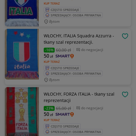
KUP TERAZ
CZĘSTO SPRZEDAJE
SPRZEDAJĄCY: OSOBA PRYWATNA
Bytom
WŁOCHY, ITALIA Squadra Azzurra -
OBSE
tkany szal reprezentacji.
60
,00 zł
do negocjacji
-16%
50
zł
KUP TERAZ
CZĘSTO SPRZEDAJE
SPRZEDAJĄCY: OSOBA PRYWATNA
Bytom
WŁOCHY, FORZA ITALIA - tkany szal
OBSE
reprezentacji
65
,00 zł
do negocjacji
-23%
50
zł
KUP TERAZ
CZĘSTO SPRZEDAJE
SPRZEDAJĄCY: OSOBA PRYWATNA