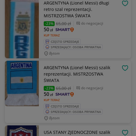
ARGENTYNA (Lionel Messi) długi
OBSE
retro szal reprezentacji.
MISTRZOSTWA ŚWIATA
65
,00 zł
do negocjacji
-23%
50
zł
KUP TERAZ
CZĘSTO SPRZEDAJE
SPRZEDAJĄCY: OSOBA PRYWATNA
Bytom
ARGENTYNA (Lionel Messi) szalik
OBSE
reprezentacji. MISTRZOSTWA
ŚWIATA
65
,00 zł
do negocjacji
-23%
50
zł
KUP TERAZ
CZĘSTO SPRZEDAJE
SPRZEDAJĄCY: OSOBA PRYWATNA
Bytom
USA STANY ZJEDNOCZONE szalik
OBSE