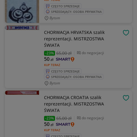
CZĘSTO SPRZEDAJE
SPRZEDAJĄCY: OSOBA PRYWATNA
Bytom
CHORWACJA HRVATSKA szalik
OBSE
reprezentacji. MISTRZOSTWA
ŚWIATA
65
,00 zł
do negocjacji
-23%
50
zł
KUP TERAZ
CZĘSTO SPRZEDAJE
SPRZEDAJĄCY: OSOBA PRYWATNA
Bytom
CHORWACJA CROATIA szalik
OBSE
reprezentacji. MISTRZOSTWA
ŚWIATA
65
,00 zł
do negocjacji
-23%
50
zł
KUP TERAZ
CZĘSTO SPRZEDAJE