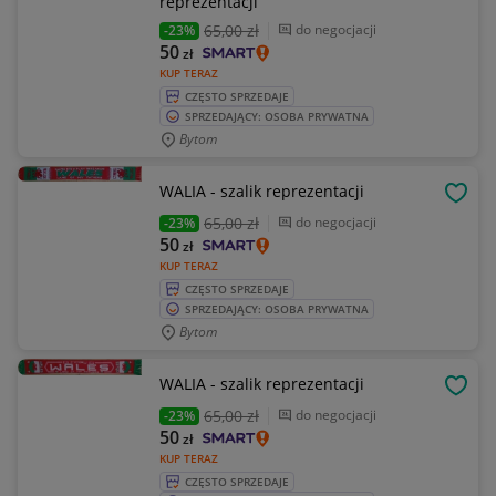
reprezentacji
65
,00 zł
do negocjacji
-23%
50
zł
KUP TERAZ
CZĘSTO SPRZEDAJE
SPRZEDAJĄCY: OSOBA PRYWATNA
Bytom
WALIA - szalik reprezentacji
OBSE
65
,00 zł
do negocjacji
-23%
50
zł
KUP TERAZ
CZĘSTO SPRZEDAJE
SPRZEDAJĄCY: OSOBA PRYWATNA
Bytom
WALIA - szalik reprezentacji
OBSE
65
,00 zł
do negocjacji
-23%
50
zł
KUP TERAZ
CZĘSTO SPRZEDAJE