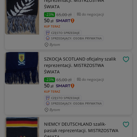
reprezentacji. MISTRZOSTWA
ŚWIATA
65
,00 zł
do negocjacji
-23%
50
zł
KUP TERAZ
CZĘSTO SPRZEDAJE
SPRZEDAJĄCY: OSOBA PRYWATNA
Bytom
SZKOCJA SCOTLAND oficjalny szalik
OBSE
reprezentacji. MISTRZOSTWA
ŚWIATA
65
,00 zł
do negocjacji
-23%
50
zł
KUP TERAZ
CZĘSTO SPRZEDAJE
SPRZEDAJĄCY: OSOBA PRYWATNA
Bytom
NIEMCY DEUTSCHLAND szalik-
OBSE
pasiak reprezentacji. MISTRZOSTWA
ŚWIATA