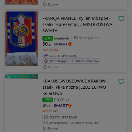
Bytom
FRANCJA FRANCE (Kylian Mbappe)
OBSE
szalik reprezentacji. MISTRZOSTWA
ŚWIATA
65
,00 zł
do negocjacji
-23%
50
zł
KUP TERAZ
CZĘSTO SPRZEDAJE
SPRZEDAJĄCY: OSOBA PRYWATNA
Bytom
KRAKUS SWOSZOWICE KRAKÓW
OBSE
szalik. Piłka nożna JEŹDZIECTWO
Kolarstwo
60
,00 zł
-25%
45
zł
KUP TERAZ
CZĘSTO SPRZEDAJE
SPRZEDAJĄCY: OSOBA PRYWATNA
Bytom