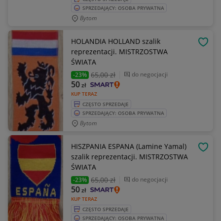
SPRZEDAJĄCY: OSOBA PRYWATNA
Bytom
HOLANDIA HOLLAND szalik
OBSE
reprezentacji. MISTRZOSTWA
ŚWIATA
65
,00 zł
do negocjacji
-23%
50
zł
KUP TERAZ
CZĘSTO SPRZEDAJE
SPRZEDAJĄCY: OSOBA PRYWATNA
Bytom
HISZPANIA ESPANA (Lamine Yamal)
OBSE
szalik reprezentacji. MISTRZOSTWA
ŚWIATA
65
,00 zł
do negocjacji
-23%
50
zł
KUP TERAZ
CZĘSTO SPRZEDAJE
SPRZEDAJĄCY: OSOBA PRYWATNA