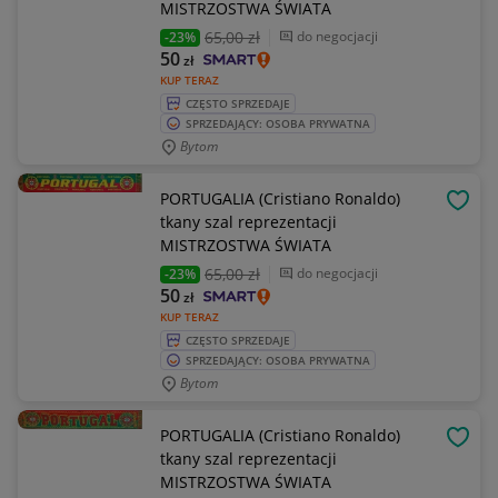
MISTRZOSTWA ŚWIATA
65
,00 zł
do negocjacji
-23%
50
zł
KUP TERAZ
CZĘSTO SPRZEDAJE
SPRZEDAJĄCY: OSOBA PRYWATNA
Bytom
PORTUGALIA (Cristiano Ronaldo)
OBSE
tkany szal reprezentacji
MISTRZOSTWA ŚWIATA
65
,00 zł
do negocjacji
-23%
50
zł
KUP TERAZ
CZĘSTO SPRZEDAJE
SPRZEDAJĄCY: OSOBA PRYWATNA
Bytom
PORTUGALIA (Cristiano Ronaldo)
OBSE
tkany szal reprezentacji
MISTRZOSTWA ŚWIATA