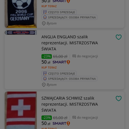
50
zł
KUP TERAZ
CZĘSTO SPRZEDAJE
SPRZEDAJĄCY: OSOBA PRYWATNA
Bytom
ANGLIA ENGLAND szalik
OBSE
reprezentacji. MISTRZOSTWA
ŚWIATA
65
,00 zł
do negocjacji
-23%
50
zł
KUP TERAZ
CZĘSTO SPRZEDAJE
SPRZEDAJĄCY: OSOBA PRYWATNA
Bytom
SZWAJCARIA SCHWIIZ szalik
OBSE
reprezentacji. MISTRZOSTWA
ŚWIATA
65
,00 zł
do negocjacji
-23%
50
zł
KUP TERAZ