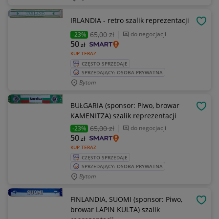
IRLANDIA - retro szalik reprezentacji
OBSE
65
,00 zł
do negocjacji
-23%
50
zł
KUP TERAZ
CZĘSTO SPRZEDAJE
SPRZEDAJĄCY: OSOBA PRYWATNA
Bytom
BUŁGARIA (sponsor: Piwo, browar
OBSE
KAMENITZA) szalik reprezentacji
65
,00 zł
do negocjacji
-23%
50
zł
KUP TERAZ
CZĘSTO SPRZEDAJE
SPRZEDAJĄCY: OSOBA PRYWATNA
Bytom
FINLANDIA, SUOMI (sponsor: Piwo,
OBSE
browar LAPIN KULTA) szalik