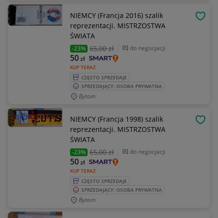
NIEMCY (Francja 2016) szalik
OBSE
reprezentacji. MISTRZOSTWA
ŚWIATA
65
,00 zł
do negocjacji
-23%
50
zł
KUP TERAZ
CZĘSTO SPRZEDAJE
SPRZEDAJĄCY: OSOBA PRYWATNA
Bytom
NIEMCY (Francja 1998) szalik
OBSE
reprezentacji. MISTRZOSTWA
ŚWIATA
65
,00 zł
do negocjacji
-23%
50
zł
KUP TERAZ
CZĘSTO SPRZEDAJE
SPRZEDAJĄCY: OSOBA PRYWATNA
Bytom