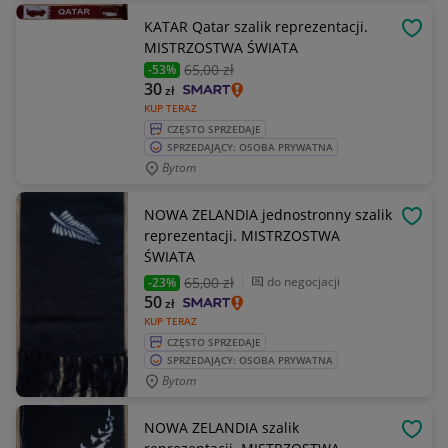
KATAR Qatar szalik reprezentacji.
OBSE
MISTRZOSTWA ŚWIATA
65
,00 zł
-53%
30
zł
KUP TERAZ
CZĘSTO SPRZEDAJE
SPRZEDAJĄCY: OSOBA PRYWATNA
Bytom
NOWA ZELANDIA jednostronny szalik
OBSE
reprezentacji. MISTRZOSTWA
ŚWIATA
65
,00 zł
do negocjacji
-23%
50
zł
KUP TERAZ
CZĘSTO SPRZEDAJE
SPRZEDAJĄCY: OSOBA PRYWATNA
Bytom
NOWA ZELANDIA szalik
OBSE