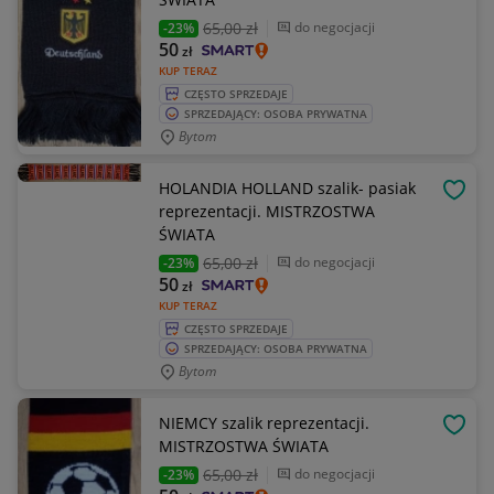
65
,00 zł
do negocjacji
-23%
50
zł
KUP TERAZ
CZĘSTO SPRZEDAJE
SPRZEDAJĄCY: OSOBA PRYWATNA
Bytom
HOLANDIA HOLLAND szalik- pasiak
OBSE
reprezentacji. MISTRZOSTWA
ŚWIATA
65
,00 zł
do negocjacji
-23%
50
zł
KUP TERAZ
CZĘSTO SPRZEDAJE
SPRZEDAJĄCY: OSOBA PRYWATNA
Bytom
NIEMCY szalik reprezentacji.
OBSE
MISTRZOSTWA ŚWIATA
65
,00 zł
do negocjacji
-23%