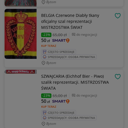
Bytom
BELGIA Czerwone Diabły tkany
OBSE
oficjalny szal reprezentacji
MISTRZOSTWA ŚWIAT
65
,00 zł
do negocjacji
-23%
50
zł
KUP TERAZ
CZĘSTO SPRZEDAJE
SPRZEDAJĄCY: OSOBA PRYWATNA
Bytom
SZWAJCARIA (Eichhof Bier - Piwo)
OBSE
szalik reprezentacji. MISTRZOSTWA
ŚWIATA
65
,00 zł
do negocjacji
-23%
50
zł
KUP TERAZ
CZĘSTO SPRZEDAJE
SPRZEDAJĄCY: OSOBA PRYWATNA
Bytom