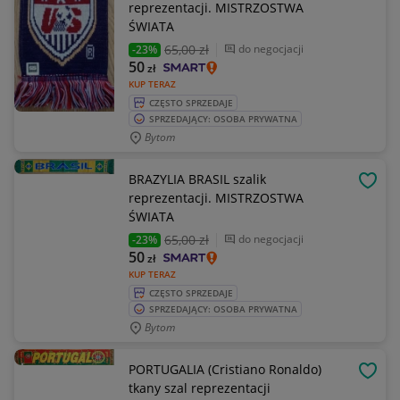
reprezentacji. MISTRZOSTWA
ŚWIATA
65
,00 zł
do negocjacji
-23%
50
zł
KUP TERAZ
CZĘSTO SPRZEDAJE
SPRZEDAJĄCY: OSOBA PRYWATNA
Bytom
BRAZYLIA BRASIL szalik
OBSE
reprezentacji. MISTRZOSTWA
ŚWIATA
65
,00 zł
do negocjacji
-23%
50
zł
KUP TERAZ
CZĘSTO SPRZEDAJE
SPRZEDAJĄCY: OSOBA PRYWATNA
Bytom
PORTUGALIA (Cristiano Ronaldo)
OBSE
tkany szal reprezentacji