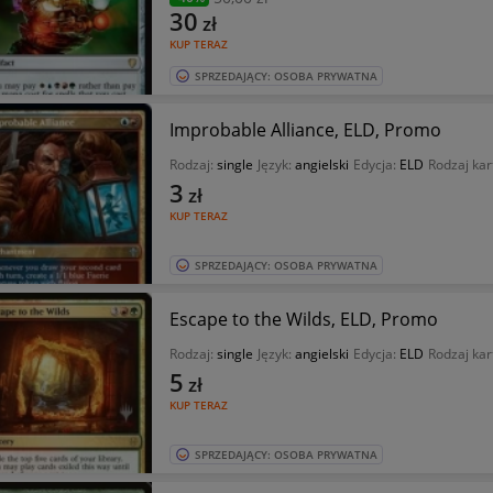
30
zł
KUP TERAZ
SPRZEDAJĄCY: OSOBA PRYWATNA
Improbable Alliance, ELD, Promo
Rodzaj:
single
Język:
angielski
Edycja:
ELD
Rodzaj kar
3
zł
KUP TERAZ
SPRZEDAJĄCY: OSOBA PRYWATNA
Escape to the Wilds, ELD, Promo
Rodzaj:
single
Język:
angielski
Edycja:
ELD
Rodzaj kar
5
zł
KUP TERAZ
SPRZEDAJĄCY: OSOBA PRYWATNA