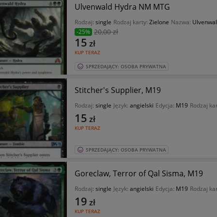
Ulvenwald Hydra NM MTG
Rodzaj:
single
Rodzaj karty:
Zielone
Nazwa:
Ulvenwal
20
,00 zł
-25%
15
zł
KUP TERAZ
SPRZEDAJĄCY: OSOBA PRYWATNA
Stitcher's Supplier, M19
Rodzaj:
single
Język:
angielski
Edycja:
M19
Rodzaj ka
15
zł
KUP TERAZ
SPRZEDAJĄCY: OSOBA PRYWATNA
Goreclaw, Terror of Qal Sisma, M19
Rodzaj:
single
Język:
angielski
Edycja:
M19
Rodzaj ka
19
zł
KUP TERAZ