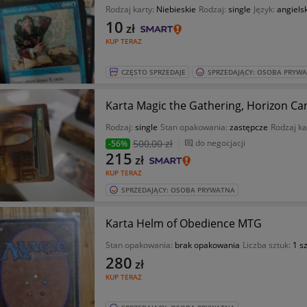
Rodzaj karty:
Niebieskie
Rodzaj:
single
Język:
angielsk
10
zł
KUP TERAZ
CZĘSTO SPRZEDAJE
SPRZEDAJĄCY: OSOBA PRYW
Karta Magic the Gathering, Horizon Ca
Rodzaj:
single
Stan opakowania:
zastępcze
Rodzaj ka
500
,00 zł
do negocjacji
-56%
215
zł
KUP TERAZ
SPRZEDAJĄCY: OSOBA PRYWATNA
Karta Helm of Obedience MTG
Stan opakowania:
brak opakowania
Liczba sztuk:
1 sz
280
zł
KUP TERAZ