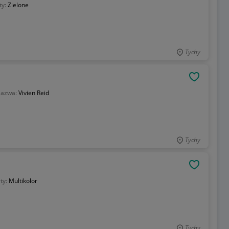
ty:
Zielone
Tychy
OBSERWU
azwa:
Vivien Reid
Tychy
OBSERWU
ty:
Multikolor
Tychy