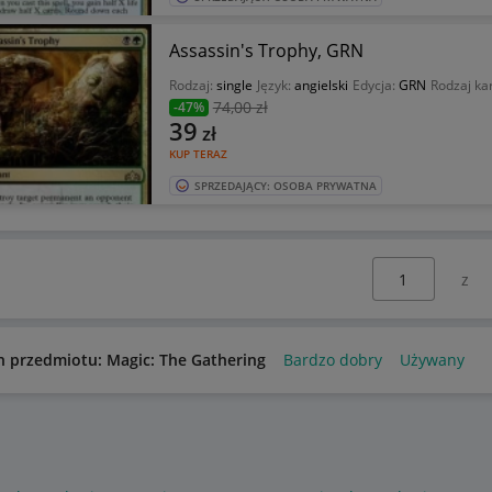
Assassin's Trophy, GRN
Rodzaj:
single
Język:
angielski
Edycja:
GRN
Rodzaj ka
74
,00 zł
-47%
39
zł
KUP TERAZ
SPRZEDAJĄCY: OSOBA PRYWATNA
Wybierz stronę:
n przedmiotu: Magic: The Gathering
Bardzo dobry
Używany