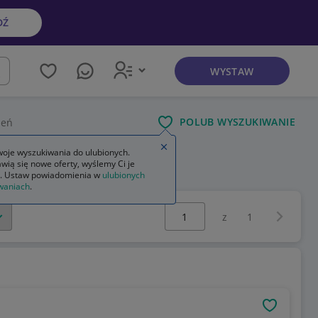
DŹ
WYSTAW
kaj
POLUB WYSZUKIWANIE
zeń
Zamknij wskazówkę
oje wyszukiwania do ulubionych.
wią się nowe oferty, wyślemy Ci je
bit
magic the gathering starter
. Ustaw powiadomienia w
ulubionych
waniach
.
Wybierz stronę:
Następna 
z
1
OBSERWU