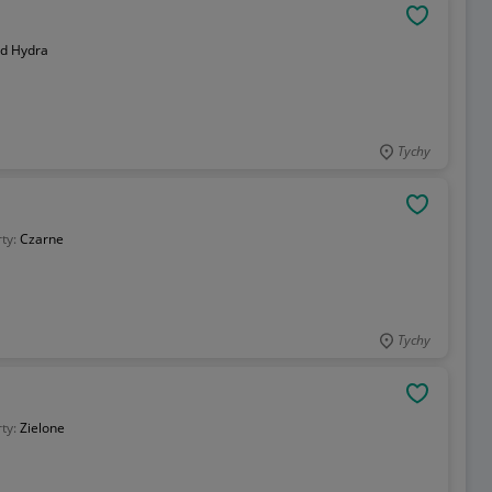
OBSERWU
d Hydra
Tychy
OBSERWU
rty:
Czarne
Tychy
OBSERWU
rty:
Zielone