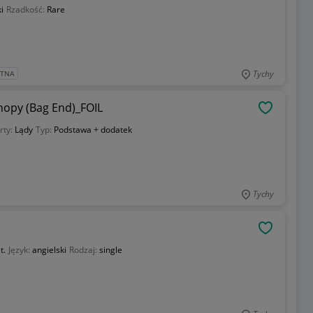
i
Rzadkość:
Rare
Tychy
ATNA
nopy (Bag End)_FOIL
OBSERWU
rty:
Lądy
Typ:
Podstawa + dodatek
Tychy
OBSERWU
t.
Język:
angielski
Rodzaj:
single