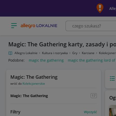
All
Otwórz menu z kategoriami
Magic: The Gathering karty, zasady i p
Allegro Lokalnie
Kultura i rozrywka
Gry
Karciane
Kolekcjoner
Podobne:
magic the gathering
magic the gathering lord of
Magic: The Gathering
Wido
wróć do
Kolekcjonerskie
Magic: The Gathering
17
Og
Filtry
Wyczyść