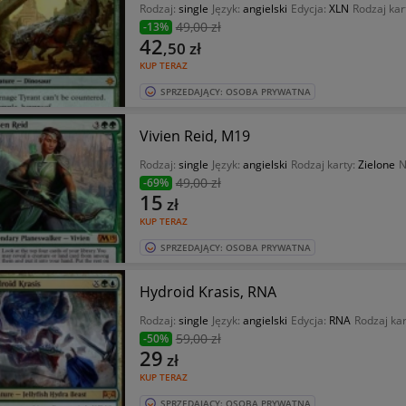
Rodzaj:
single
Język:
angielski
Edycja:
XLN
Rodzaj kar
49
,00 zł
-13%
42
,50
zł
KUP TERAZ
SPRZEDAJĄCY: OSOBA PRYWATNA
Vivien Reid, M19
Rodzaj:
single
Język:
angielski
Rodzaj karty:
Zielone
N
49
,00 zł
-69%
15
zł
KUP TERAZ
SPRZEDAJĄCY: OSOBA PRYWATNA
Hydroid Krasis, RNA
Rodzaj:
single
Język:
angielski
Edycja:
RNA
Rodzaj kar
59
,00 zł
-50%
29
zł
KUP TERAZ
SPRZEDAJĄCY: OSOBA PRYWATNA