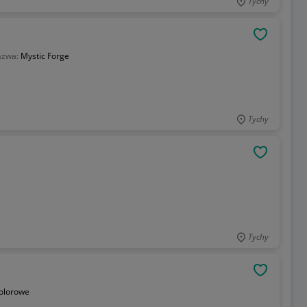
Tychy
OBSERWU
azwa:
Mystic Forge
Tychy
OBSERWU
Tychy
OBSERWU
olorowe