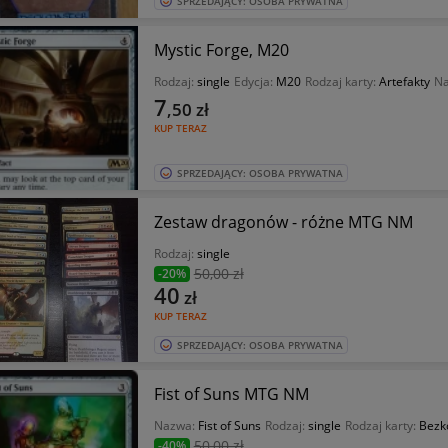
SPRZEDAJĄCY: OSOBA PRYWATNA
Mystic Forge, M20
Rodzaj:
single
Edycja:
M20
Rodzaj karty:
Artefakty
N
7
,50
zł
KUP TERAZ
SPRZEDAJĄCY: OSOBA PRYWATNA
Zestaw dragonów - różne MTG NM
Rodzaj:
single
50
,00 zł
-20%
40
zł
KUP TERAZ
SPRZEDAJĄCY: OSOBA PRYWATNA
Fist of Suns MTG NM
Nazwa:
Fist of Suns
Rodzaj:
single
Rodzaj karty:
Bezk
50
,00 zł
-40%