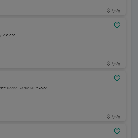
Tychy
OBSERWU
y:
Zielone
Tychy
OBSERWU
ance
Rodzaj karty:
Multikolor
Tychy
OBSERWU