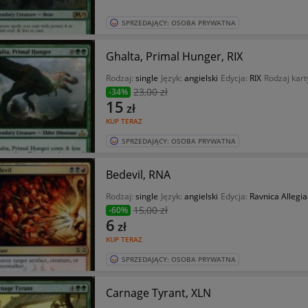
SPRZEDAJĄCY: OSOBA PRYWATNA
Ghalta, Primal Hunger, RIX
Rodzaj:
single
Język:
angielski
Edycja:
RIX
Rodzaj kart
23
,00 zł
-34%
15
zł
KUP TERAZ
SPRZEDAJĄCY: OSOBA PRYWATNA
Bedevil, RNA
Rodzaj:
single
Język:
angielski
Edycja:
Ravnica Allegi
15
,00 zł
-60%
6
zł
KUP TERAZ
SPRZEDAJĄCY: OSOBA PRYWATNA
Carnage Tyrant, XLN