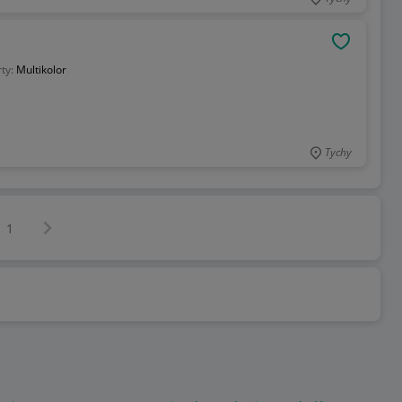
OBSERWU
rty:
Multikolor
Tychy
Następna strona
z
1