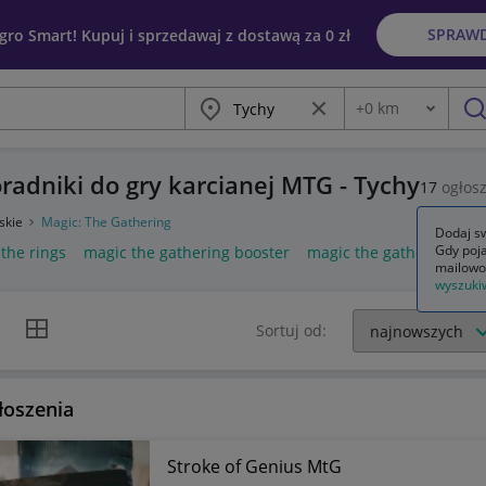
SPRAW
egro Smart! Kupuj i sprzedawaj z dostawą za 0 zł
Miasto
Wyczyść frazę
+
0
km
Odległość
szu
oradniki do gry karcianej MTG - Tychy
17
ogłos
skie
Magic: The Gathering
Dodaj sw
Gdy poja
 the rings
magic the gathering booster
magic the gathering hob
mailowo
wyszuki
k listy
Widok siatki
Sortuj od:
łoszenia
Stroke of Genius MtG