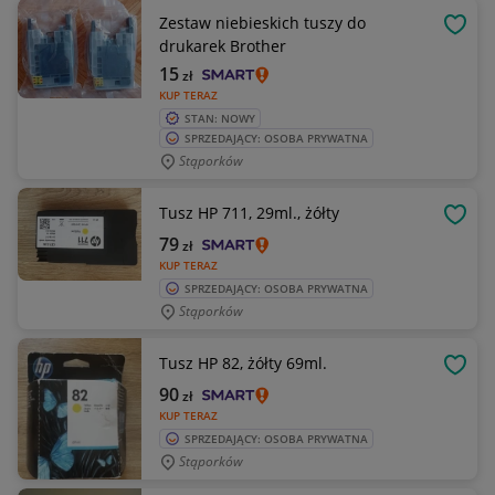
Zestaw niebieskich tuszy do
OBSE
drukarek Brother
15
zł
KUP TERAZ
STAN: NOWY
SPRZEDAJĄCY: OSOBA PRYWATNA
Stąporków
Tusz HP 711, 29ml., żółty
OBSE
79
zł
KUP TERAZ
SPRZEDAJĄCY: OSOBA PRYWATNA
Stąporków
Tusz HP 82, żółty 69ml.
OBSE
90
zł
KUP TERAZ
SPRZEDAJĄCY: OSOBA PRYWATNA
Stąporków