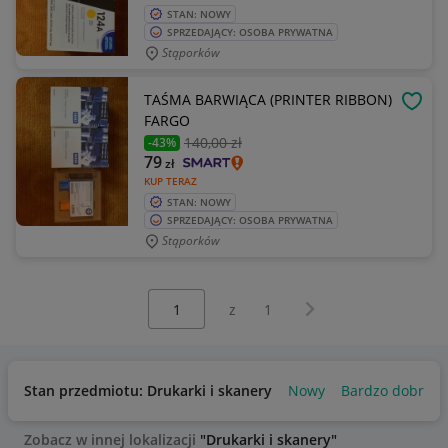
STAN: NOWY
SPRZEDAJĄCY: OSOBA PRYWATNA
Stąporków
TAŚMA BARWIĄCA (PRINTER RIBBON)
OBSE
FARGO
140
,00 zł
-43%
79
zł
KUP TERAZ
STAN: NOWY
SPRZEDAJĄCY: OSOBA PRYWATNA
Stąporków
Wybierz stronę:
Następna strona
z
1
Stan przedmiotu: Drukarki i skanery
Nowy
Bardzo dobry
Zobacz w innej lokalizacji
"Drukarki i skanery"