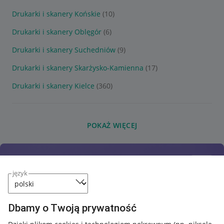
Drukarki i skanery Końskie
(10)
Drukarki i skanery Oblęgór
(6)
Drukarki i skanery Suchedniów
(9)
Drukarki i skanery Skarżysko-Kamienna
(17)
Drukarki i skanery Kielce
(360)
POKAŻ WIĘCEJ
język
Dbamy o Twoją prywatność