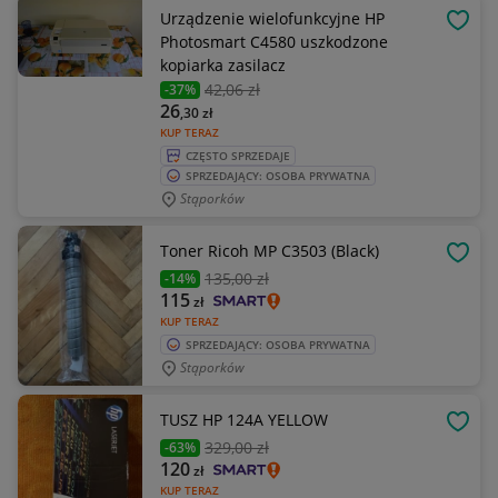
Urządzenie wielofunkcyjne HP
OBSE
Photosmart C4580 uszkodzone
kopiarka zasilacz
42
,06 zł
-37%
26
,30
zł
KUP TERAZ
CZĘSTO SPRZEDAJE
SPRZEDAJĄCY: OSOBA PRYWATNA
Stąporków
Toner Ricoh MP C3503 (Black)
OBSE
135
,00 zł
-14%
115
zł
KUP TERAZ
SPRZEDAJĄCY: OSOBA PRYWATNA
Stąporków
TUSZ HP 124A YELLOW
OBSE
329
,00 zł
-63%
120
zł
KUP TERAZ