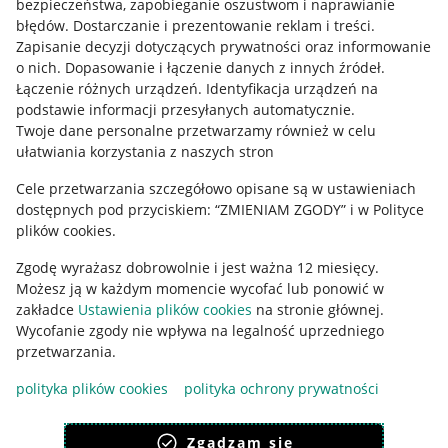
bezpieczeństwa, zapobieganie oszustwom i naprawianie
błędów
.
Dostarczanie i prezentowanie reklam i treści
.
Informacje prawne
Zapisanie decyzji dotyczących prywatności oraz informowanie
o nich
.
Dopasowanie i łączenie danych z innych źródeł
.
Regulamin
Łączenie różnych urządzeń
.
Identyfikacja urządzeń na
podstawie informacji przesyłanych automatycznie
.
Polityka plików "cookies"
Twoje dane personalne przetwarzamy również w celu
ułatwiania korzystania z naszych stron
Ustawienia plików "cookies"
Cele przetwarzania szczegółowo opisane są w ustawieniach
Udostępnianie lokalizacji
dostępnych pod przyciskiem: “ZMIENIAM ZGODY” i w Polityce
Informacje dla Aktu o Usługach Cyfrowych
plików cookies.
Zgodę wyrażasz dobrowolnie i jest ważna 12 miesięcy.
Pobierz aplikację
Możesz ją w każdym momencie wycofać lub ponowić w
zakładce
Ustawienia plików cookies
na stronie głównej.
Wycofanie zgody nie wpływa na legalność uprzedniego
przetwarzania.
polityka plików cookies
polityka ochrony prywatności
Zgadzam się