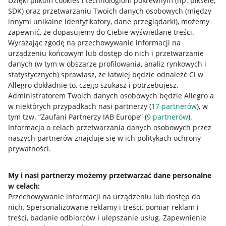
Dzięki plikom cookies i technologiom pokrewnym
(np. piksele,
SDK)
oraz przetwarzaniu Twoich danych osobowych
(między
innymi unikalne identyfikatory, dane przeglądarki)
, możemy
zapewnić, że dopasujemy do Ciebie wyświetlane treści.
Wyrażając zgodę na przechowywanie informacji na
urządzeniu końcowym lub dostęp do nich i przetwarzanie
danych (w tym w obszarze profilowania, analiz rynkowych i
statystycznych) sprawiasz, że łatwiej będzie odnaleźć Ci w
Allegro dokładnie to, czego szukasz i potrzebujesz.
Administratorem Twoich danych osobowych będzie Allegro a
w niektórych przypadkach nasi partnerzy (
17
partnerów
), w
tym tzw. “Zaufani Partnerzy IAB Europe” (
9
partnerów
).
Przydatne informacje
Informacja o celach przetwarzania danych osobowych przez
naszych partnerów znajduje się w ich politykach ochrony
prywatności.
Jak to działa
Napisz do nas
My i nasi partnerzy możemy przetwarzać dane personalne
w celach:
Allegro Gadane dla sprzedających
Przechowywanie informacji na urządzeniu lub dostęp do
Allegro Gadane dla kupujących
nich
.
Spersonalizowane reklamy i treści, pomiar reklam i
treści, badanie odbiorców i ulepszanie usług
.
Zapewnienie
Mapa miejscowości