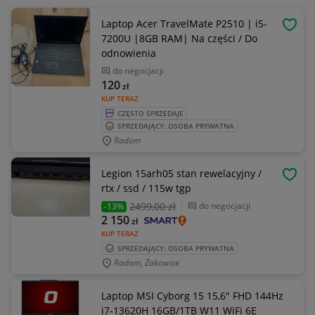
Laptop Acer TravelMate P2510 | i5-
OBSE
7200U |8GB RAM| Na części / Do
odnowienia
do negocjacji
120
zł
KUP TERAZ
CZĘSTO SPRZEDAJE
SPRZEDAJĄCY: OSOBA PRYWATNA
Radom
Legion 15arh05 stan rewelacyjny /
OBSE
rtx / ssd / 115w tgp
2499
,00 zł
do negocjacji
-13%
2 150
zł
KUP TERAZ
SPRZEDAJĄCY: OSOBA PRYWATNA
Radom, Żakowice
Laptop MSI Cyborg 15 15,6" FHD 144Hz
i7-13620H 16GB/1TB W11 WiFi 6E