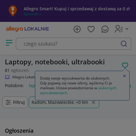
Allegro Smart! Kupuj i sprzedawaj z dostawą za 0 zł
Sprawdź »
Otwórz menu z kategoriami
szukaj
Laptopy, notebooki, ultrabooki
POL
81
ogłoszeń
Zamkn
Allegro Lokalnie
Elektronika
Komputery
Laptopy
Dodaj swoje wyszukiwania do ulubionych.
Gdy pojawią się nowe oferty, wyślemy Ci je
Podobne:
laptopy
laptop asus
laptop gamingowy
laptop 
mailowo. Ustaw powiadomienia w
ulubionych
wyszukiwaniach
.
Filtruj
Radom, Mazowieckie, +0 km
Ogłoszenia