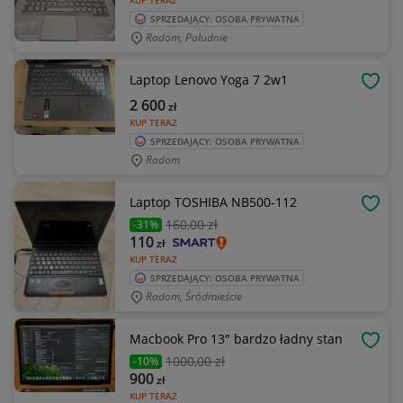
KUP TERAZ
SPRZEDAJĄCY: OSOBA PRYWATNA
Radom, Południe
Laptop Lenovo Yoga 7 2w1
OBSE
2 600
zł
KUP TERAZ
SPRZEDAJĄCY: OSOBA PRYWATNA
Radom
Laptop TOSHIBA NB500-112
OBSE
160
,00 zł
-31%
110
zł
KUP TERAZ
SPRZEDAJĄCY: OSOBA PRYWATNA
Radom, Śródmieście
Macbook Pro 13" bardzo ładny stan
OBSE
1000
,00 zł
-10%
900
zł
KUP TERAZ