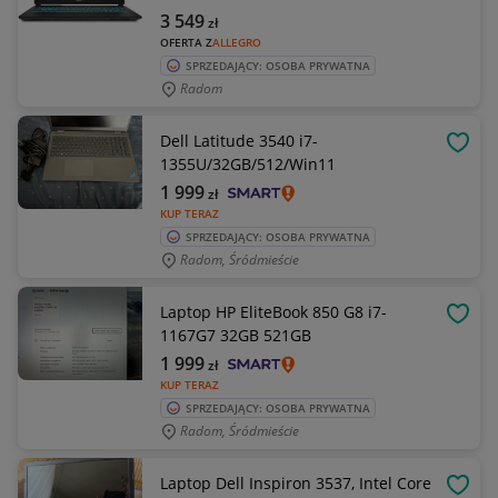
3 549
zł
OFERTA Z
ALLEGRO
SPRZEDAJĄCY: OSOBA PRYWATNA
Radom
Dell Latitude 3540 i7-
OBSE
1355U/32GB/512/Win11
1 999
zł
KUP TERAZ
SPRZEDAJĄCY: OSOBA PRYWATNA
Radom, Śródmieście
Laptop HP EliteBook 850 G8 i7-
OBSE
1167G7 32GB 521GB
1 999
zł
KUP TERAZ
SPRZEDAJĄCY: OSOBA PRYWATNA
Radom, Śródmieście
Laptop Dell Inspiron 3537, Intel Core
OBSE