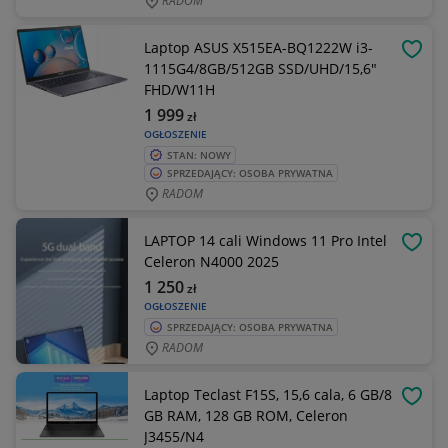
RADOM
Laptop ASUS X515EA-BQ1222W i3-
OBSE
1115G4/8GB/512GB SSD/UHD/15,6"
FHD/W11H
1 999
zł
OGŁOSZENIE
STAN: NOWY
SPRZEDAJĄCY: OSOBA PRYWATNA
RADOM
LAPTOP 14 cali Windows 11 Pro Intel
OBSE
Celeron N4000 2025
1 250
zł
OGŁOSZENIE
SPRZEDAJĄCY: OSOBA PRYWATNA
RADOM
Laptop Teclast F15S, 15,6 cala, 6 GB/8
OBSE
GB RAM, 128 GB ROM, Celeron
J3455/N4