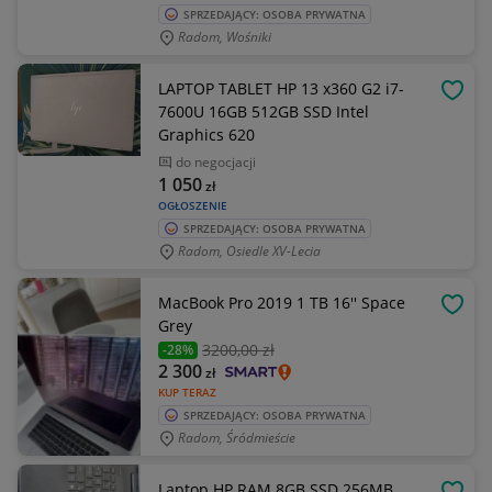
SPRZEDAJĄCY: OSOBA PRYWATNA
Radom, Wośniki
LAPTOP TABLET HP 13 x360 G2 i7-
OBSE
7600U 16GB 512GB SSD Intel
Graphics 620
do negocjacji
1 050
zł
OGŁOSZENIE
SPRZEDAJĄCY: OSOBA PRYWATNA
Radom, Osiedle XV-Lecia
MacBook Pro 2019 1 TB 16'' Space
OBSE
Grey
3200
,00 zł
-28%
2 300
zł
KUP TERAZ
SPRZEDAJĄCY: OSOBA PRYWATNA
Radom, Śródmieście
Laptop HP RAM 8GB SSD 256MB