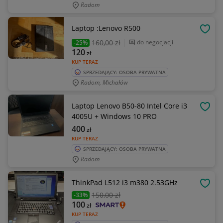
Radom
Laptop :Lenovo R500
OBSE
160
,00 zł
do negocjacji
-25%
120
zł
KUP TERAZ
SPRZEDAJĄCY: OSOBA PRYWATNA
Radom, Michałów
Laptop Lenovo B50-80 Intel Core i3
OBSE
4005U + Windows 10 PRO
400
zł
KUP TERAZ
SPRZEDAJĄCY: OSOBA PRYWATNA
Radom
ThinkPad L512 i3 m380 2.53GHz
OBSE
150
,00 zł
-33%
100
zł
KUP TERAZ