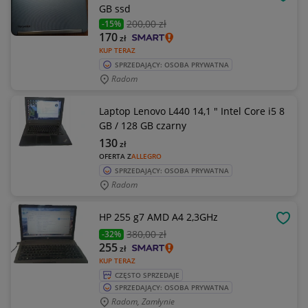
OBSE
GB ssd
200
,00 zł
-15%
170
zł
KUP TERAZ
SPRZEDAJĄCY: OSOBA PRYWATNA
Radom
Laptop Lenovo L440 14,1 " Intel Core i5 8
GB / 128 GB czarny
130
zł
OFERTA Z
ALLEGRO
SPRZEDAJĄCY: OSOBA PRYWATNA
Radom
HP 255 g7 AMD A4 2,3GHz
OBSE
380
,00 zł
-32%
255
zł
KUP TERAZ
CZĘSTO SPRZEDAJE
SPRZEDAJĄCY: OSOBA PRYWATNA
Radom, Zamłynie