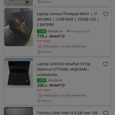
Radom
Laptop Lenovo Thinkpad W541 | i7-
OBSE
4810MQ | 12GB RAM | 250GB SSD |
2 BATERIE
899
,00 zł
do negocjacji
-13%
779
zł
KUP TERAZ
SPRZEDAJĄCY: OSOBA PRYWATNA
Radom
Laptop LENOVO IdeaPad Y510p
OBSE
(GeForce GT755M) +8GB RAM -
uszkodzony
250
,00 zł
-20%
200
zł
KUP TERAZ
SPRZEDAJĄCY: OSOBA PRYWATNA
Radom
Toshiba U940 Intel i3 8 GB ram 128