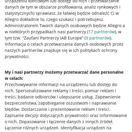
urządzeniu końcowym lub dostęp do nich i przetwarzanie
danych (w tym w obszarze profilowania, analiz rynkowych i
statystycznych) sprawiasz, że łatwiej będzie odnaleźć Ci w
Allegro dokładnie to, czego szukasz i potrzebujesz.
Administratorem Twoich danych osobowych będzie Allegro a
w niektórych przypadkach nasi partnerzy (
17
partnerów
), w
tym tzw. “Zaufani Partnerzy IAB Europe” (
9
partnerów
).
Przydatne informacje
Informacja o celach przetwarzania danych osobowych przez
naszych partnerów znajduje się w ich politykach ochrony
prywatności.
Jak to działa
Napisz do nas
My i nasi partnerzy możemy przetwarzać dane personalne
w celach:
Allegro Gadane dla sprzedających
Przechowywanie informacji na urządzeniu lub dostęp do
Allegro Gadane dla kupujących
nich
.
Spersonalizowane reklamy i treści, pomiar reklam i
treści, badanie odbiorców i ulepszanie usług
.
Zapewnienie
Mapa miejscowości
bezpieczeństwa, zapobieganie oszustwom i naprawianie
błędów
.
Dostarczanie i prezentowanie reklam i treści
.
Informacje prawne
Zapisanie decyzji dotyczących prywatności oraz informowanie
o nich
.
Dopasowanie i łączenie danych z innych źródeł
.
Regulamin
Łączenie różnych urządzeń
.
Identyfikacja urządzeń na