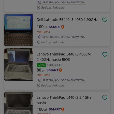
SPRZEDAJĄCY: OSOBA PRYWATNA
Radom, Południe
Dell Latitude E5440 i3 4030 1.90GHz
OBSE
100
zł
KUP TERAZ
SPRZEDAJĄCY: OSOBA PRYWATNA
Radom, Południe
Lenovo ThinkPad L440 i3 4000M
OBSE
2.40GHz hasło BIOS
100
,00 zł
-20%
80
zł
KUP TERAZ
SPRZEDAJĄCY: OSOBA PRYWATNA
Radom, Południe
Lenovo ThinkPad L440 i3 2.4GHz
OBSE
hasło
100
zł