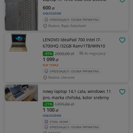
OBSE
600
zł
OGŁOSZENIE
SPRZEDAJĄCY: OSOBA PRYWATNA
Radom, Rajec Szlachecki
LENOVO IdeaPad 700 Intel I7-
OBSE
6700HQ /32GB Ram/1TB/WIN10
2000
,00 zł
do negocjacji
-45%
1 099
zł
KUP TERAZ
SPRZEDAJĄCY: OSOBA PRYWATNA
Radom, Ustronie
nowy laptop 14,1 cala, windows 11
OBSE
pro, marka chińska, kolor srebrny
1399
,00 zł
-21%
1 100
zł
OGŁOSZENIE
STAN: NOWY
SPRZEDAJĄCY: OSOBA PRYWATNA