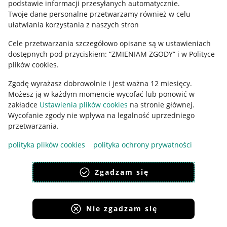
podstawie informacji przesyłanych automatycznie
.
Polityka plików "cookies"
Twoje dane personalne przetwarzamy również w celu
ułatwiania korzystania z naszych stron
Ustawienia plików "cookies"
Cele przetwarzania szczegółowo opisane są w ustawieniach
Udostępnianie lokalizacji
dostępnych pod przyciskiem: “ZMIENIAM ZGODY” i w Polityce
Informacje dla Aktu o Usługach Cyfrowych
plików cookies.
Zgodę wyrażasz dobrowolnie i jest ważna 12 miesięcy.
Pobierz aplikację
Możesz ją w każdym momencie wycofać lub ponowić w
zakładce
Ustawienia plików cookies
na stronie głównej.
Wycofanie zgody nie wpływa na legalność uprzedniego
przetwarzania.
polityka plików cookies
polityka ochrony prywatności
Zgadzam się
Nie zgadzam się
Korzystanie z serwisu oznacza akceptację
regulaminu
.