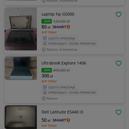
Radom, Śródmieście
Laptop hp G5000
OBSE
125
,00 zł
-36%
80
zł
KUP TERAZ
CZĘSTO SPRZEDAJE
SPRZEDAJĄCY: OSOBA PRYWATNA
Radom, Śródmieście
Ultrabook Explore 1406
OBSE
499
,00 zł
-39%
300
zł
KUP TERAZ
CZĘSTO SPRZEDAJE
SPRZEDAJĄCY: OSOBA PRYWATNA
Radom
Dell Latitude E5440 i3
OBSE
50
zł
KUP TERAZ