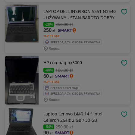
LAPTOP DELL INSPIRON 5551 N3540
OBSE
- UŻYWANY - STAN BARDZO DOBRY
350
,00 zł
-28%
250
zł
KUP TERAZ
SPRZEDAJĄCY: OSOBA PRYWATNA
Radom
HP compaq nx5000
OBSE
100
,00 zł
-40%
60
zł
KUP TERAZ
CZĘSTO SPRZEDAJE
SPRZEDAJĄCY: OSOBA PRYWATNA
Radom
Laptop Lenovo L440 14 " Intel
OBSE
Celeron 2GHz 2 GB / 30 GB
250
,00 zł
-64%
90
zł