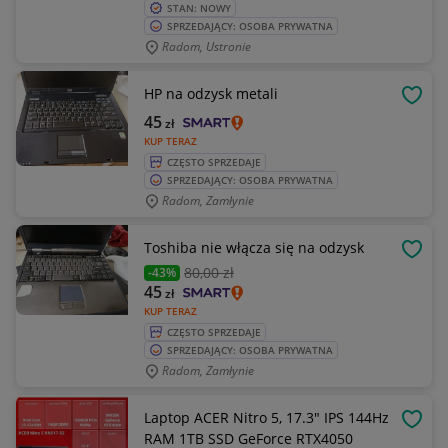
STAN: NOWY
SPRZEDAJĄCY: OSOBA PRYWATNA
Radom, Ustronie
HP na odzysk metali
OBSE
45
zł
KUP TERAZ
CZĘSTO SPRZEDAJE
SPRZEDAJĄCY: OSOBA PRYWATNA
Radom, Zamłynie
Toshiba nie włącza się na odzysk
OBSE
80
,00 zł
-43%
45
zł
KUP TERAZ
CZĘSTO SPRZEDAJE
SPRZEDAJĄCY: OSOBA PRYWATNA
Radom, Zamłynie
Laptop ACER Nitro 5, 17.3" IPS 144Hz
OBSE
RAM 1TB SSD GeForce RTX4050