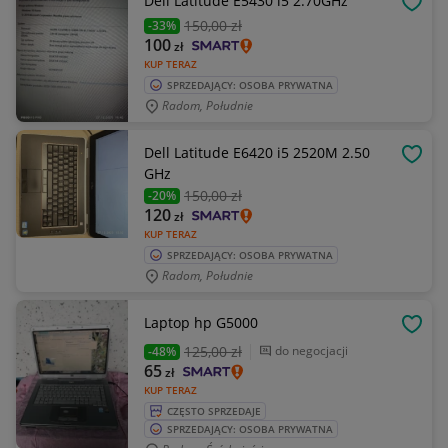
Dell Latitude E5430 i5 2.70GHz
OBSE
150
,00 zł
-33%
100
zł
KUP TERAZ
SPRZEDAJĄCY: OSOBA PRYWATNA
Radom, Południe
Dell Latitude E6420 i5 2520M 2.50
OBSE
GHz
150
,00 zł
-20%
120
zł
KUP TERAZ
SPRZEDAJĄCY: OSOBA PRYWATNA
Radom, Południe
Laptop hp G5000
OBSE
125
,00 zł
do negocjacji
-48%
65
zł
KUP TERAZ
CZĘSTO SPRZEDAJE
SPRZEDAJĄCY: OSOBA PRYWATNA