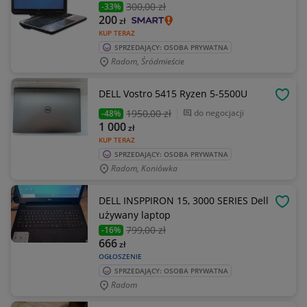
300
,00 zł
-33%
200
zł
KUP TERAZ
SPRZEDAJĄCY: OSOBA PRYWATNA
Radom, Śródmieście
DELL Vostro 5415 Ryzen 5-5500U
OBSE
1950
,00 zł
do negocjacji
-48%
1 000
zł
KUP TERAZ
SPRZEDAJĄCY: OSOBA PRYWATNA
Radom, Koniówka
DELL INSPPIRON 15, 3000 SERIES Dell
OBSE
używany laptop
799
,00 zł
-16%
666
zł
OGŁOSZENIE
SPRZEDAJĄCY: OSOBA PRYWATNA
Radom