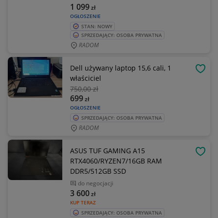
1 099
zł
OGŁOSZENIE
STAN: NOWY
SPRZEDAJĄCY: OSOBA PRYWATNA
RADOM
Dell używany laptop 15,6 cali, 1
OBSE
właściciel
750
,00 zł
699
zł
OGŁOSZENIE
SPRZEDAJĄCY: OSOBA PRYWATNA
RADOM
ASUS TUF GAMING A15
OBSE
RTX4060/RYZEN7/16GB RAM
DDR5/512GB SSD
do negocjacji
3 600
zł
KUP TERAZ
SPRZEDAJĄCY: OSOBA PRYWATNA