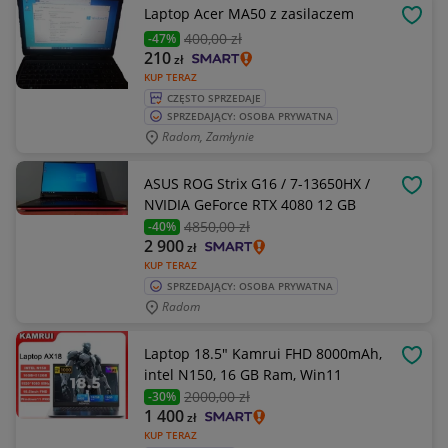
Laptop Acer MA50 z zasilaczem
OBSE
400
,00 zł
-47%
210
zł
KUP TERAZ
CZĘSTO SPRZEDAJE
SPRZEDAJĄCY: OSOBA PRYWATNA
Radom, Zamłynie
ASUS ROG Strix G16 / 7-13650HX /
OBSE
NVIDIA GeForce RTX 4080 12 GB
4850
,00 zł
-40%
2 900
zł
KUP TERAZ
SPRZEDAJĄCY: OSOBA PRYWATNA
Radom
Laptop 18.5" Kamrui FHD 8000mAh,
OBSE
intel N150, 16 GB Ram, Win11
2000
,00 zł
-30%
1 400
zł
KUP TERAZ