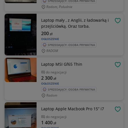
SPRZEDAJĄCY: OSOBA PRYWATNA
Radom, Południe
Laptop mały , z Anglii, z ładowarką i
OBSE
przejściówką. Oraz torba.
200
zł
OGŁOSZENIE
SPRZEDAJĄCY: OSOBA PRYWATNA
RADOM
Laptop MSI Gf65 Thin
OBSE
do negocjacji
2 300
zł
OGŁOSZENIE
SPRZEDAJĄCY: OSOBA PRYWATNA
Radom
Laptop Apple Macbook Pro 15” i7
OBSE
do negocjacji
1 400
zł