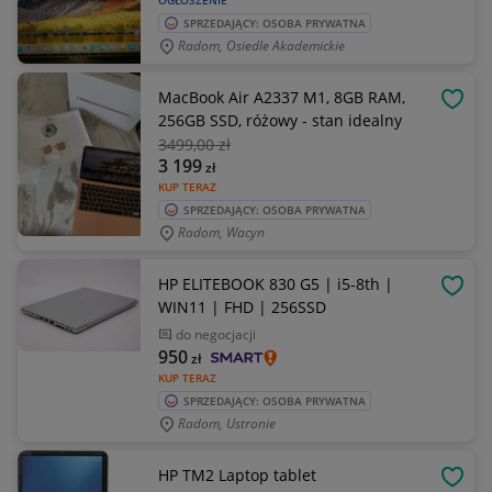
OGŁOSZENIE
SPRZEDAJĄCY: OSOBA PRYWATNA
Radom, Osiedle Akademickie
MacBook Air A2337 M1, 8GB RAM,
OBSE
256GB SSD, różowy - stan idealny
3499
,00 zł
3 199
zł
KUP TERAZ
SPRZEDAJĄCY: OSOBA PRYWATNA
Radom, Wacyn
HP ELITEBOOK 830 G5 | i5-8th |
OBSE
WIN11 | FHD | 256SSD
do negocjacji
950
zł
KUP TERAZ
SPRZEDAJĄCY: OSOBA PRYWATNA
Radom, Ustronie
HP TM2 Laptop tablet
OBSE