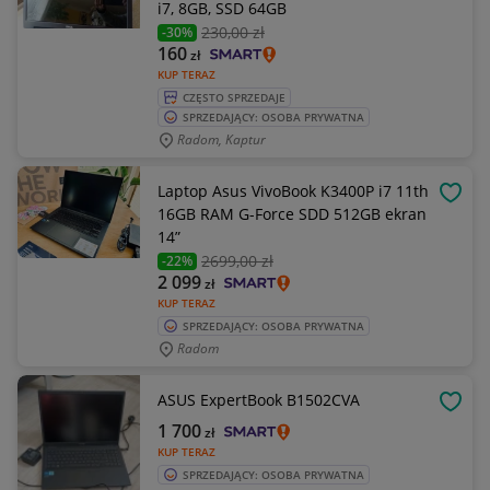
i7, 8GB, SSD 64GB
230
,00 zł
-30%
160
zł
KUP TERAZ
CZĘSTO SPRZEDAJE
SPRZEDAJĄCY: OSOBA PRYWATNA
Radom, Kaptur
Laptop Asus VivoBook K3400P i7 11th
OBSE
16GB RAM G-Force SDD 512GB ekran
14”
2699
,00 zł
-22%
2 099
zł
KUP TERAZ
SPRZEDAJĄCY: OSOBA PRYWATNA
Radom
ASUS ExpertBook B1502CVA
OBSE
1 700
zł
KUP TERAZ
SPRZEDAJĄCY: OSOBA PRYWATNA