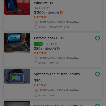
Windows 11
3400
,00 zł
3 200
zł
KUP TERAZ
SPRZEDAJĄCY: OSOBA PRYWATNA
Radom, Osiedle XV-Lecia
Chrome book HP11
OBSE
320
,00 zł
-12%
280
zł
KUP TERAZ
SPRZEDAJĄCY: OSOBA PRYWATNA
Radom, Ustronie
Spżedam Tablet stan idealny
OBSE
350
zł
KUP TERAZ
SPRZEDAJĄCY: OSOBA PRYWATNA
Radom, Borki