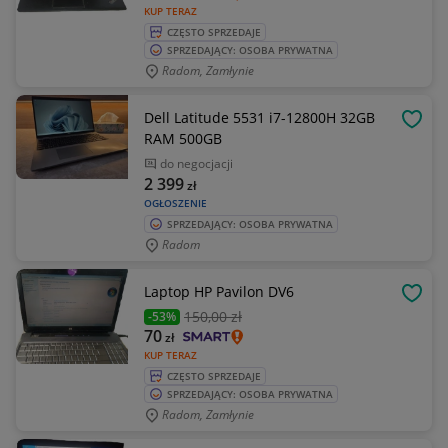
KUP TERAZ
CZĘSTO SPRZEDAJE
SPRZEDAJĄCY: OSOBA PRYWATNA
Radom, Zamłynie
Dell Latitude 5531 i7-12800H 32GB
OBSE
RAM 500GB
do negocjacji
2 399
zł
OGŁOSZENIE
SPRZEDAJĄCY: OSOBA PRYWATNA
Radom
Laptop HP Pavilon DV6
OBSE
150
,00 zł
-53%
70
zł
KUP TERAZ
CZĘSTO SPRZEDAJE
SPRZEDAJĄCY: OSOBA PRYWATNA
Radom, Zamłynie