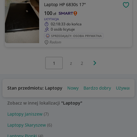
Laptop HP 6830s 17"
OBSE
100
zł
LICYTACJA
02:18:33
do końca
0 osób licytuje
SPRZEDAJĄCY: OSOBA PRYWATNA
Radom
Wybierz stronę:
Następna strona
z
2
Stan przedmiotu: Laptopy
Nowy
Bardzo dobry
Używany
Zobacz w innej lokalizacji
"Laptopy"
Laptopy Janiszew
(7)
Laptopy Skaryszew
(6)
Laptopy Pionki
(4)