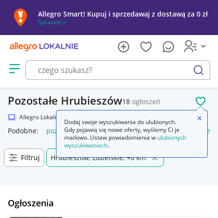
Allegro Smart! Kupuj i sprzedawaj z dostawą za 0 zł
Sprawdź »
Otwórz menu z kategoriami
szukaj
Pozostałe Hrubieszów
18
ogłoszeń
POL
Allegro Lokalnie
Elektronika
Komputery
Pozostałe
Zamkn
Dodaj swoje wyszukiwania do ulubionych.
Gdy pojawią się nowe oferty, wyślemy Ci je
Podobne:
pozostałe
łóżka pozostałe
pozostałe miasta i regi
mailowo. Ustaw powiadomienia w
ulubionych
wyszukiwaniach
.
Filtruj
Hrubieszów, Lubelskie, +0 km
Ogłoszenia