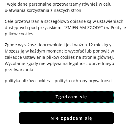
Polityka plików "cookies"
Twoje dane personalne przetwarzamy również w celu
ułatwiania korzystania z naszych stron
Ustawienia plików "cookies"
Cele przetwarzania szczegółowo opisane są w ustawieniach
Udostępnianie lokalizacji
dostępnych pod przyciskiem: “ZMIENIAM ZGODY” i w Polityce
Informacje dla Aktu o Usługach Cyfrowych
plików cookies.
Zgodę wyrażasz dobrowolnie i jest ważna 12 miesięcy.
Pobierz aplikację
Możesz ją w każdym momencie wycofać lub ponowić w
zakładce
Ustawienia plików cookies
na stronie głównej.
Wycofanie zgody nie wpływa na legalność uprzedniego
przetwarzania.
polityka plików cookies
polityka ochrony prywatności
Zgadzam się
Nie zgadzam się
Korzystanie z serwisu oznacza akceptację
regulaminu
.