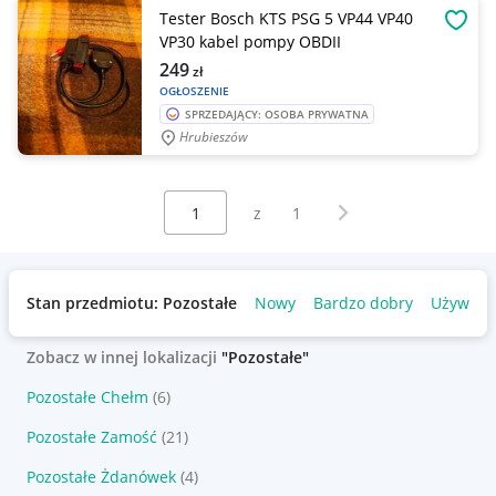
Tester Bosch KTS PSG 5 VP44 VP40
OBSE
VP30 kabel pompy OBDII
249
zł
OGŁOSZENIE
SPRZEDAJĄCY: OSOBA PRYWATNA
Hrubieszów
Wybierz stronę:
Następna strona
z
1
Stan przedmiotu: Pozostałe
Nowy
Bardzo dobry
Używany
Zobacz w innej lokalizacji
"Pozostałe"
Pozostałe Chełm
(6)
Pozostałe Zamość
(21)
Pozostałe Żdanówek
(4)