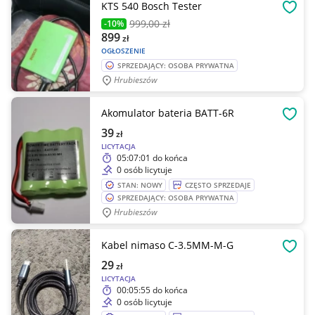
KTS 540 Bosch Tester
OBSE
999
,00 zł
-10%
899
zł
OGŁOSZENIE
SPRZEDAJĄCY: OSOBA PRYWATNA
Hrubieszów
Akomulator bateria BATT-6R
OBSE
39
zł
LICYTACJA
05:07:01
do końca
0 osób licytuje
STAN: NOWY
CZĘSTO SPRZEDAJE
SPRZEDAJĄCY: OSOBA PRYWATNA
Hrubieszów
Kabel nimaso C-3.5MM-M-G
OBSE
29
zł
LICYTACJA
00:05:55
do końca
0 osób licytuje