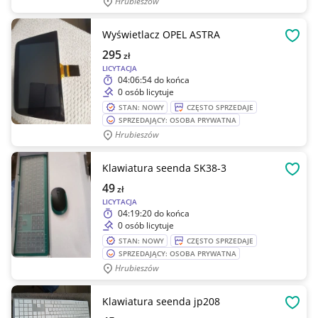
Hrubieszów
Wyświetlacz OPEL ASTRA
OBSE
295
zł
LICYTACJA
04:06:54
do końca
0 osób licytuje
STAN: NOWY
CZĘSTO SPRZEDAJE
SPRZEDAJĄCY: OSOBA PRYWATNA
Hrubieszów
Klawiatura seenda SK38-3
OBSE
49
zł
LICYTACJA
04:19:20
do końca
0 osób licytuje
STAN: NOWY
CZĘSTO SPRZEDAJE
SPRZEDAJĄCY: OSOBA PRYWATNA
Hrubieszów
Klawiatura seenda jp208
OBSE