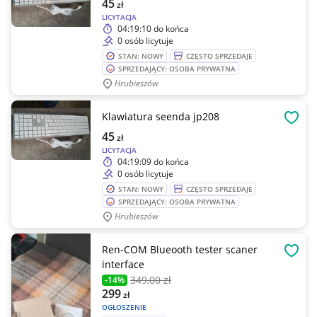
45
zł
LICYTACJA
04:19:10
do końca
0 osób licytuje
STAN: NOWY
CZĘSTO SPRZEDAJE
SPRZEDAJĄCY: OSOBA PRYWATNA
Hrubieszów
Klawiatura seenda jp208
OBSE
45
zł
LICYTACJA
04:19:09
do końca
0 osób licytuje
STAN: NOWY
CZĘSTO SPRZEDAJE
SPRZEDAJĄCY: OSOBA PRYWATNA
Hrubieszów
Ren-COM Blueooth tester scaner
OBSE
interface
349
,00 zł
-14%
299
zł
OGŁOSZENIE