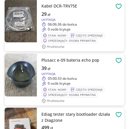
Kabel DCR-TRV75E
OBSE
29
zł
LICYTACJA
06:06:36
do końca
0 osób licytuje
STAN: NOWY
CZĘSTO SPRZEDAJE
SPRZEDAJĄCY: OSOBA PRYWATNA
Hrubieszów
Plusacc e-09 bateria echo pop
OBSE
39
zł
LICYTACJA
05:00:33
do końca
0 osób licytuje
STAN: NOWY
CZĘSTO SPRZEDAJE
SPRZEDAJĄCY: OSOBA PRYWATNA
Hrubieszów
Ediag tester stary bootloader działa
OBSE
z Diagzone
499
zł