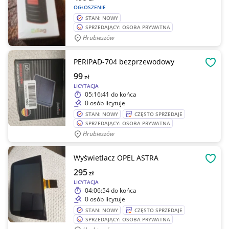
OGŁOSZENIE
STAN: NOWY
SPRZEDAJĄCY: OSOBA PRYWATNA
Hrubieszów
PERIPAD-704 bezprzewodowy
OBSE
99
zł
LICYTACJA
05:16:41
do końca
0 osób licytuje
STAN: NOWY
CZĘSTO SPRZEDAJE
SPRZEDAJĄCY: OSOBA PRYWATNA
Hrubieszów
Wyświetlacz OPEL ASTRA
OBSE
295
zł
LICYTACJA
04:06:54
do końca
0 osób licytuje
STAN: NOWY
CZĘSTO SPRZEDAJE
SPRZEDAJĄCY: OSOBA PRYWATNA