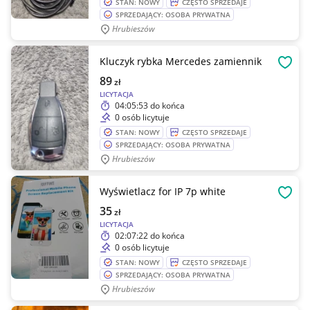
STAN: NOWY
CZĘSTO SPRZEDAJE
SPRZEDAJĄCY: OSOBA PRYWATNA
Hrubieszów
Kluczyk rybka Mercedes zamiennik
OBSE
89
zł
LICYTACJA
04:05:53
do końca
0 osób licytuje
STAN: NOWY
CZĘSTO SPRZEDAJE
SPRZEDAJĄCY: OSOBA PRYWATNA
Hrubieszów
Wyświetlacz for IP 7p white
OBSE
35
zł
LICYTACJA
02:07:22
do końca
0 osób licytuje
STAN: NOWY
CZĘSTO SPRZEDAJE
SPRZEDAJĄCY: OSOBA PRYWATNA
Hrubieszów