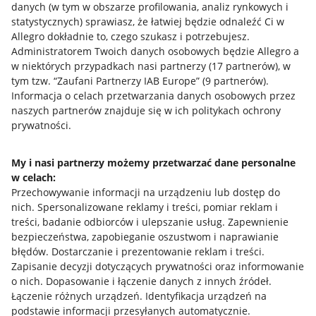
danych (w tym w obszarze profilowania, analiz rynkowych i
statystycznych) sprawiasz, że łatwiej będzie odnaleźć Ci w
Allegro dokładnie to, czego szukasz i potrzebujesz.
Administratorem Twoich danych osobowych będzie Allegro a
w niektórych przypadkach nasi partnerzy (
17
partnerów
), w
tym tzw. “Zaufani Partnerzy IAB Europe” (
9
partnerów
).
Przydatne informacje
Informacja o celach przetwarzania danych osobowych przez
naszych partnerów znajduje się w ich politykach ochrony
prywatności.
Jak to działa
Napisz do nas
My i nasi partnerzy możemy przetwarzać dane personalne
w celach:
Allegro Gadane dla sprzedających
Przechowywanie informacji na urządzeniu lub dostęp do
Allegro Gadane dla kupujących
nich
.
Spersonalizowane reklamy i treści, pomiar reklam i
treści, badanie odbiorców i ulepszanie usług
.
Zapewnienie
Mapa miejscowości
bezpieczeństwa, zapobieganie oszustwom i naprawianie
błędów
.
Dostarczanie i prezentowanie reklam i treści
.
Informacje prawne
Zapisanie decyzji dotyczących prywatności oraz informowanie
o nich
.
Dopasowanie i łączenie danych z innych źródeł
.
Regulamin
Łączenie różnych urządzeń
.
Identyfikacja urządzeń na
podstawie informacji przesyłanych automatycznie
.