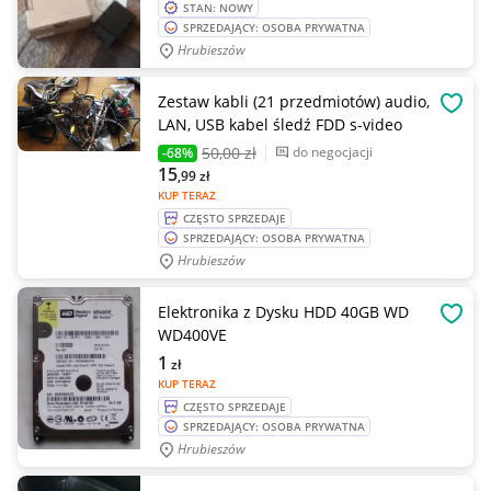
STAN: NOWY
SPRZEDAJĄCY: OSOBA PRYWATNA
Hrubieszów
Zestaw kabli (21 przedmiotów) audio,
OBSE
LAN, USB kabel śledź FDD s-video
50
,00 zł
do negocjacji
-68%
15
,99
zł
KUP TERAZ
CZĘSTO SPRZEDAJE
SPRZEDAJĄCY: OSOBA PRYWATNA
Hrubieszów
Elektronika z Dysku HDD 40GB WD
OBSE
WD400VE
1
zł
KUP TERAZ
CZĘSTO SPRZEDAJE
SPRZEDAJĄCY: OSOBA PRYWATNA
Hrubieszów