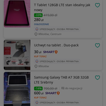
T Tablet 128GB LTE stan idealny jak
OBSE
nowy
419
,00 zł
-33%
280
zł
OGŁOSZENIE
SPRZEDAJĄCY: OSOBA PRYWATNA
Mikołów, Centrum
Uchwyt na tablet . Duo-pack
OBSE
30
zł
KUP TERAZ
SPRZEDAJĄCY: OSOBA PRYWATNA
Mikołów
Samsung Galaxy TAB A7 3GB 32GB
OBSE
LTE Srebrny
700
,00 zł
do negocjacji
-14%
600
zł
KUP TERAZ
SPRZEDAJĄCY: OSOBA PRYWATNA