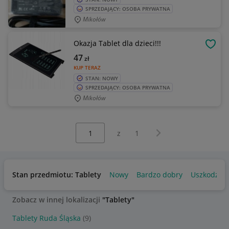
SPRZEDAJĄCY: OSOBA PRYWATNA
Mikołów
Okazja Tablet dla dzieci!!!
OBSE
47
zł
KUP TERAZ
STAN: NOWY
SPRZEDAJĄCY: OSOBA PRYWATNA
Mikołów
Wybierz stronę:
Następna strona
z
1
Stan przedmiotu: Tablety
Nowy
Bardzo dobry
Uszkodzon
Zobacz w innej lokalizacji
"Tablety"
Tablety Ruda Śląska
(9)