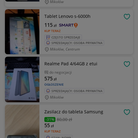
Mikołów
Tablet Lenovo s-6000h
OBSE
115
zł
KUP TERAZ
CZĘSTO SPRZEDAJE
SPRZEDAJĄCY: OSOBA PRYWATNA
Mikołów, Centrum
Realme Pad 4/64GB z etui
OBSE
do negocjacji
575
zł
OGŁOSZENIE
SPRZEDAJĄCY: OSOBA PRYWATNA
Mikołów
Zasilacz do tableta Samsung
OBSE
80
,00 zł
-31%
55
zł
KUP TERAZ
STAN: NOWY