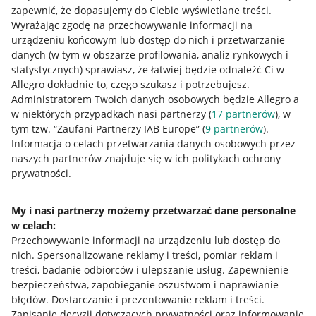
zapewnić, że dopasujemy do Ciebie wyświetlane treści.
Wyrażając zgodę na przechowywanie informacji na
urządzeniu końcowym lub dostęp do nich i przetwarzanie
danych (w tym w obszarze profilowania, analiz rynkowych i
statystycznych) sprawiasz, że łatwiej będzie odnaleźć Ci w
Allegro dokładnie to, czego szukasz i potrzebujesz.
Administratorem Twoich danych osobowych będzie Allegro a
w niektórych przypadkach nasi partnerzy (
17
partnerów
), w
tym tzw. “Zaufani Partnerzy IAB Europe” (
9
partnerów
).
Przydatne informacje
Informacja o celach przetwarzania danych osobowych przez
naszych partnerów znajduje się w ich politykach ochrony
prywatności.
Jak to działa
Napisz do nas
My i nasi partnerzy możemy przetwarzać dane personalne
w celach:
Allegro Gadane dla sprzedających
Przechowywanie informacji na urządzeniu lub dostęp do
Allegro Gadane dla kupujących
nich
.
Spersonalizowane reklamy i treści, pomiar reklam i
treści, badanie odbiorców i ulepszanie usług
.
Zapewnienie
Mapa miejscowości
bezpieczeństwa, zapobieganie oszustwom i naprawianie
błędów
.
Dostarczanie i prezentowanie reklam i treści
.
Informacje prawne
Zapisanie decyzji dotyczących prywatności oraz informowanie