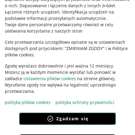
o nich
.
Dopasowanie i łączenie danych z innych źródeł
.
Regulamin
Łączenie różnych urządzeń
.
Identyfikacja urządzeń na
podstawie informacji przesyłanych automatycznie
.
Polityka plików "cookies"
Twoje dane personalne przetwarzamy również w celu
ułatwiania korzystania z naszych stron
Ustawienia plików "cookies"
Cele przetwarzania szczegółowo opisane są w ustawieniach
Udostępnianie lokalizacji
dostępnych pod przyciskiem: “ZMIENIAM ZGODY” i w Polityce
Informacje dla Aktu o Usługach Cyfrowych
plików cookies.
Zgodę wyrażasz dobrowolnie i jest ważna 12 miesięcy.
Pobierz aplikację
Możesz ją w każdym momencie wycofać lub ponowić w
zakładce
Ustawienia plików cookies
na stronie głównej.
Wycofanie zgody nie wpływa na legalność uprzedniego
przetwarzania.
polityka plików cookies
polityka ochrony prywatności
Zgadzam się