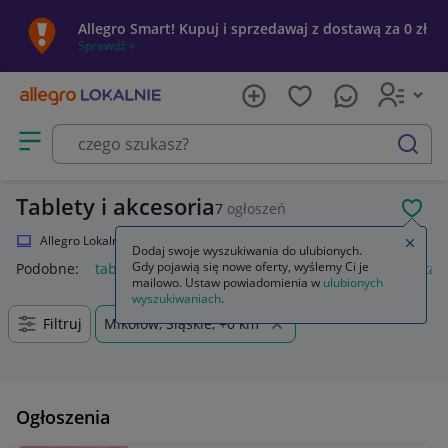
Allegro Smart! Kupuj i sprzedawaj z dostawą za 0 zł
Sprawdź »
Otwórz menu z kategoriami
szukaj
Tablety i akcesoria
7
ogłoszeń
POL
Allegro Lokalnie
Elektronika
Komputery
Tablety
Zamkn
Dodaj swoje wyszukiwania do ulubionych.
Gdy pojawią się nowe oferty, wyślemy Ci je
Podobne:
tablet
tablet samsung
tablet lenovo
etui na tab
mailowo. Ustaw powiadomienia w
ulubionych
wyszukiwaniach
.
Filtruj
Mikołów, Śląskie, +0 km
Ogłoszenia