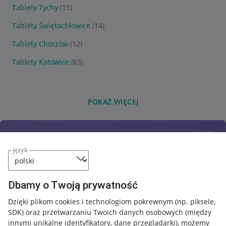
Tablety Tychy
(15)
Tablety Świętochłowice
(14)
Tablety Chorzów
(12)
Tablety Katowice
(63)
POKAŻ WIĘCEJ
język
Dbamy o Twoją prywatność
Dzięki plikom cookies i technologiom pokrewnym
(np. piksele,
SDK)
oraz przetwarzaniu Twoich danych osobowych
(między
innymi unikalne identyfikatory, dane przeglądarki)
, możemy