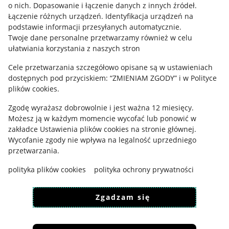
o nich
.
Dopasowanie i łączenie danych z innych źródeł
.
Regulamin
Łączenie różnych urządzeń
.
Identyfikacja urządzeń na
podstawie informacji przesyłanych automatycznie
.
Polityka plików "cookies"
Twoje dane personalne przetwarzamy również w celu
ułatwiania korzystania z naszych stron
Ustawienia plików "cookies"
Cele przetwarzania szczegółowo opisane są w ustawieniach
Udostępnianie lokalizacji
dostępnych pod przyciskiem: “ZMIENIAM ZGODY” i w Polityce
Informacje dla Aktu o Usługach Cyfrowych
plików cookies.
Zgodę wyrażasz dobrowolnie i jest ważna 12 miesięcy.
Pobierz aplikację
Możesz ją w każdym momencie wycofać lub ponowić w
zakładce
Ustawienia plików cookies
na stronie głównej.
Wycofanie zgody nie wpływa na legalność uprzedniego
przetwarzania.
polityka plików cookies
polityka ochrony prywatności
Zgadzam się