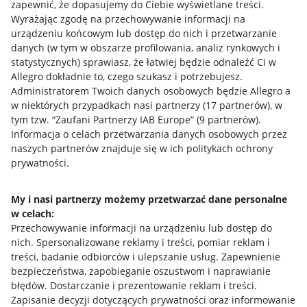
zapewnić, że dopasujemy do Ciebie wyświetlane treści.
Wyrażając zgodę na przechowywanie informacji na
urządzeniu końcowym lub dostęp do nich i przetwarzanie
danych (w tym w obszarze profilowania, analiz rynkowych i
statystycznych) sprawiasz, że łatwiej będzie odnaleźć Ci w
Allegro dokładnie to, czego szukasz i potrzebujesz.
Administratorem Twoich danych osobowych będzie Allegro a
w niektórych przypadkach nasi partnerzy (
17
partnerów
), w
tym tzw. “Zaufani Partnerzy IAB Europe” (
9
partnerów
).
Przydatne informacje
Informacja o celach przetwarzania danych osobowych przez
naszych partnerów znajduje się w ich politykach ochrony
prywatności.
Jak to działa
Napisz do nas
My i nasi partnerzy możemy przetwarzać dane personalne
w celach:
Allegro Gadane dla sprzedających
Przechowywanie informacji na urządzeniu lub dostęp do
Allegro Gadane dla kupujących
nich
.
Spersonalizowane reklamy i treści, pomiar reklam i
treści, badanie odbiorców i ulepszanie usług
.
Zapewnienie
Mapa miejscowości
bezpieczeństwa, zapobieganie oszustwom i naprawianie
błędów
.
Dostarczanie i prezentowanie reklam i treści
.
Informacje prawne
Zapisanie decyzji dotyczących prywatności oraz informowanie