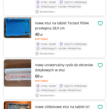
STAN: NOWY
CZĘSTO SPRZEDAJE
SPRZEDAJĄCY: OSOBA PRYWATNA
Sandomierz
nowe etui na tablet Teclast P50Ai
OBSE
przekątna 28,9 cm
40
zł
KUP TERAZ
STAN: NOWY
CZĘSTO SPRZEDAJE
SPRZEDAJĄCY: OSOBA PRYWATNA
Sandomierz
nowy uniwersalny rysik do ekranów
OBSE
dotykowych w etui
60
zł
KUP TERAZ
STAN: NOWY
CZĘSTO SPRZEDAJE
SPRZEDAJĄCY: OSOBA PRYWATNA
Sandomierz
nowe silikonowe etui na tablet tcl