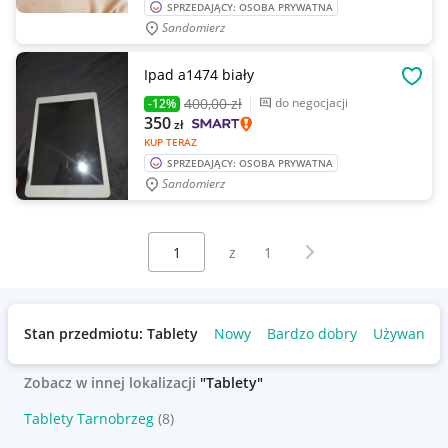
SPRZEDAJĄCY: OSOBA PRYWATNA
Sandomierz
Ipad a1474 biały
OBSE
400
,00 zł
do negocjacji
-12%
350
zł
KUP TERAZ
SPRZEDAJĄCY: OSOBA PRYWATNA
Sandomierz
Wybierz stronę:
Następna strona
z
1
Stan przedmiotu: Tablety
Nowy
Bardzo dobry
Używany
Zobacz w innej lokalizacji
"Tablety"
Tablety Tarnobrzeg
(8)