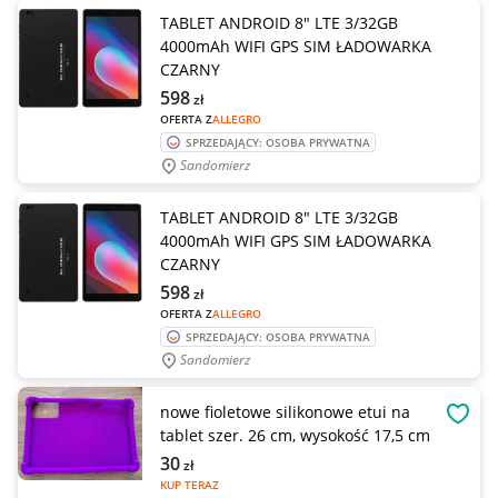
TABLET ANDROID 8" LTE 3/32GB
4000mAh WIFI GPS SIM ŁADOWARKA
CZARNY
598
zł
OFERTA Z
ALLEGRO
SPRZEDAJĄCY: OSOBA PRYWATNA
Sandomierz
TABLET ANDROID 8" LTE 3/32GB
4000mAh WIFI GPS SIM ŁADOWARKA
CZARNY
598
zł
OFERTA Z
ALLEGRO
SPRZEDAJĄCY: OSOBA PRYWATNA
Sandomierz
nowe fioletowe silikonowe etui na
OBSE
tablet szer. 26 cm, wysokość 17,5 cm
30
zł
KUP TERAZ