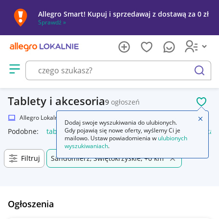
Allegro Smart! Kupuj i sprzedawaj z dostawą za 0 zł
Sprawdź »
Otwórz menu z kategoriami
szukaj
Tablety i akcesoria
9
ogłoszeń
POL
Allegro Lokalnie
Elektronika
Komputery
Tablety
Zamkn
Dodaj swoje wyszukiwania do ulubionych.
Gdy pojawią się nowe oferty, wyślemy Ci je
Podobne:
tablet
tablet samsung
tablet lenovo
etui na tab
mailowo. Ustaw powiadomienia w
ulubionych
wyszukiwaniach
.
Filtruj
Sandomierz, Świętokrzyskie, +0 km
Ogłoszenia