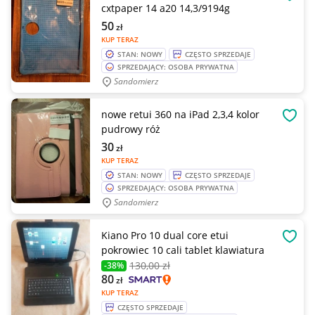
OBSE
cxtpaper 14 a20 14,3/9194g
50
zł
KUP TERAZ
STAN: NOWY
CZĘSTO SPRZEDAJE
SPRZEDAJĄCY: OSOBA PRYWATNA
Sandomierz
nowe retui 360 na iPad 2,3,4 kolor
OBSE
pudrowy róż
30
zł
KUP TERAZ
STAN: NOWY
CZĘSTO SPRZEDAJE
SPRZEDAJĄCY: OSOBA PRYWATNA
Sandomierz
Kiano Pro 10 dual core etui
OBSE
pokrowiec 10 cali tablet klawiatura
130
,00 zł
-38%
80
zł
KUP TERAZ
CZĘSTO SPRZEDAJE