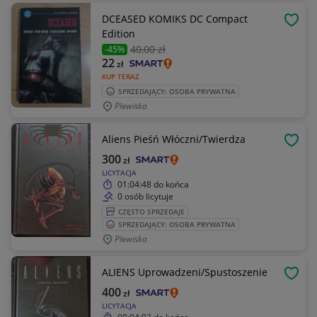
DCEASED KOMIKS DC Compact
OBSE
Edition
40
,00 zł
-45%
22
zł
KUP TERAZ
SPRZEDAJĄCY: OSOBA PRYWATNA
Plewiska
Aliens Pieśń Włóczni/Twierdza
OBSE
300
zł
LICYTACJA
01:04:48
do końca
0 osób licytuje
CZĘSTO SPRZEDAJE
SPRZEDAJĄCY: OSOBA PRYWATNA
Plewiska
ALIENS Uprowadzeni/Spustoszenie
OBSE
400
zł
LICYTACJA