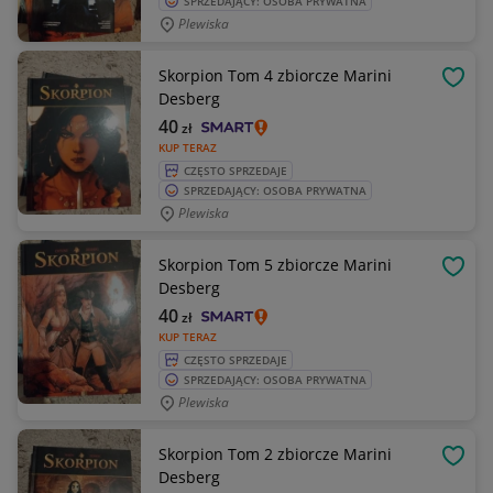
SPRZEDAJĄCY: OSOBA PRYWATNA
Plewiska
Skorpion Tom 4 zbiorcze Marini
OBSE
Desberg
40
zł
KUP TERAZ
CZĘSTO SPRZEDAJE
SPRZEDAJĄCY: OSOBA PRYWATNA
Plewiska
Skorpion Tom 5 zbiorcze Marini
OBSE
Desberg
40
zł
KUP TERAZ
CZĘSTO SPRZEDAJE
SPRZEDAJĄCY: OSOBA PRYWATNA
Plewiska
Skorpion Tom 2 zbiorcze Marini
OBSE
Desberg