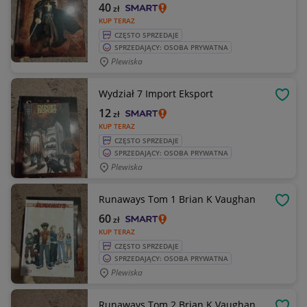
40
zł
KUP TERAZ
CZĘSTO SPRZEDAJE
SPRZEDAJĄCY: OSOBA PRYWATNA
Plewiska
Wydział 7 Import Eksport
OBSE
12
zł
KUP TERAZ
CZĘSTO SPRZEDAJE
SPRZEDAJĄCY: OSOBA PRYWATNA
Plewiska
Runaways Tom 1 Brian K Vaughan
OBSE
60
zł
KUP TERAZ
CZĘSTO SPRZEDAJE
SPRZEDAJĄCY: OSOBA PRYWATNA
Plewiska
Runaways Tom 2 Brian K Vaughan