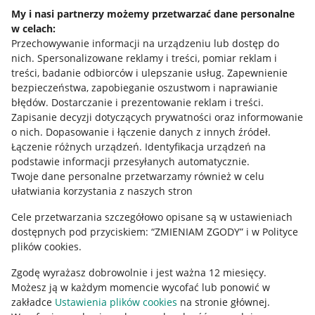
Allegro Gadane dla kupujących
My i nasi partnerzy możemy przetwarzać dane personalne
Mapa miejscowości
w celach:
Przechowywanie informacji na urządzeniu lub dostęp do
Informacje prawne
nich
.
Spersonalizowane reklamy i treści, pomiar reklam i
treści, badanie odbiorców i ulepszanie usług
.
Zapewnienie
bezpieczeństwa, zapobieganie oszustwom i naprawianie
Regulamin
błędów
.
Dostarczanie i prezentowanie reklam i treści
.
Polityka plików "cookies"
Zapisanie decyzji dotyczących prywatności oraz informowanie
o nich
.
Dopasowanie i łączenie danych z innych źródeł
.
Ustawienia plików "cookies"
Łączenie różnych urządzeń
.
Identyfikacja urządzeń na
podstawie informacji przesyłanych automatycznie
.
Udostępnianie lokalizacji
Twoje dane personalne przetwarzamy również w celu
ułatwiania korzystania z naszych stron
Informacje dla Aktu o Usługach Cyfrowych
Cele przetwarzania szczegółowo opisane są w ustawieniach
Pobierz aplikację
dostępnych pod przyciskiem: “ZMIENIAM ZGODY” i w Polityce
plików cookies.
Zgodę wyrażasz dobrowolnie i jest ważna 12 miesięcy.
Możesz ją w każdym momencie wycofać lub ponowić w
zakładce
Ustawienia plików cookies
na stronie głównej.