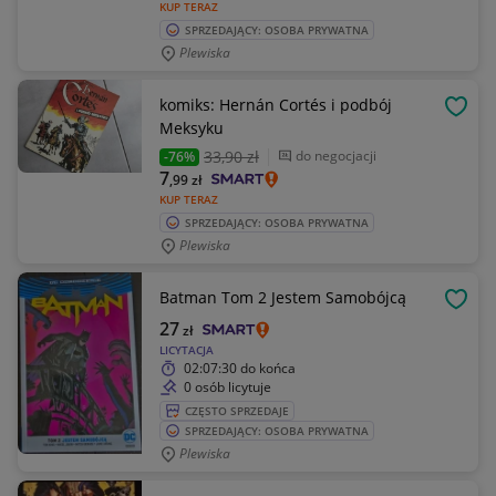
KUP TERAZ
SPRZEDAJĄCY: OSOBA PRYWATNA
Plewiska
komiks: Hernán Cortés i podbój
OBSE
Meksyku
33
,90 zł
do negocjacji
-76%
7
,99
zł
KUP TERAZ
SPRZEDAJĄCY: OSOBA PRYWATNA
Plewiska
Batman Tom 2 Jestem Samobójcą
OBSE
27
zł
LICYTACJA
02:07:30
do końca
0 osób licytuje
CZĘSTO SPRZEDAJE
SPRZEDAJĄCY: OSOBA PRYWATNA
Plewiska