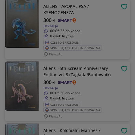
ALIENS - APOKALIPSA /
OBSE
KSENOGENEZA
300
zł
LICYTACJA
00:05:35
do końca
0 osób licytuje
CZĘSTO SPRZEDAJE
SPRZEDAJĄCY: OSOBA PRYWATNA
Plewiska
Aliens - 5th Scream Anniversary
OBSE
Edition vol.3 (Zagłada/Buntownik)
300
zł
LICYTACJA
00:05:30
do końca
0 osób licytuje
CZĘSTO SPRZEDAJE
SPRZEDAJĄCY: OSOBA PRYWATNA
Plewiska
Aliens - Kolonialni Marines /
OBSE