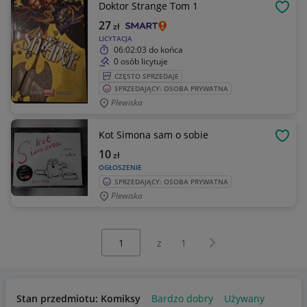
Doktor Strange Tom 1
OBSE
27
zł
LICYTACJA
06:02:03
do końca
0 osób licytuje
CZĘSTO SPRZEDAJE
SPRZEDAJĄCY: OSOBA PRYWATNA
Plewiska
Kot Simona sam o sobie
OBSE
10
zł
OGŁOSZENIE
SPRZEDAJĄCY: OSOBA PRYWATNA
Plewiska
Wybierz stronę:
Następna strona
z
1
Stan przedmiotu: Komiksy
Bardzo dobry
Używany