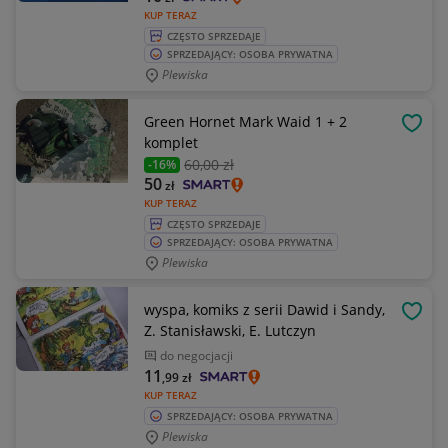
KUP TERAZ
CZĘSTO SPRZEDAJE
SPRZEDAJĄCY: OSOBA PRYWATNA
Plewiska
Green Hornet Mark Waid 1 + 2
OBSE
komplet
60
,00 zł
-16%
50
zł
KUP TERAZ
CZĘSTO SPRZEDAJE
SPRZEDAJĄCY: OSOBA PRYWATNA
Plewiska
wyspa, komiks z serii Dawid i Sandy,
OBSE
Z. Stanisławski, E. Lutczyn
do negocjacji
11
,99
zł
KUP TERAZ
SPRZEDAJĄCY: OSOBA PRYWATNA
Plewiska