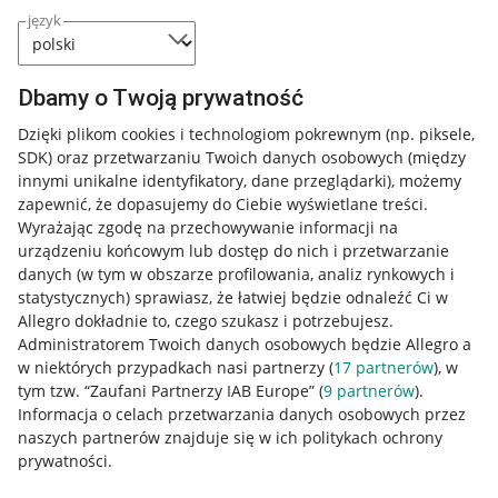
język
Dbamy o Twoją prywatność
Dzięki plikom cookies i technologiom pokrewnym
(np. piksele,
SDK)
oraz przetwarzaniu Twoich danych osobowych
(między
innymi unikalne identyfikatory, dane przeglądarki)
, możemy
zapewnić, że dopasujemy do Ciebie wyświetlane treści.
Wyrażając zgodę na przechowywanie informacji na
urządzeniu końcowym lub dostęp do nich i przetwarzanie
danych (w tym w obszarze profilowania, analiz rynkowych i
statystycznych) sprawiasz, że łatwiej będzie odnaleźć Ci w
Allegro dokładnie to, czego szukasz i potrzebujesz.
Przydatne informacje
Administratorem Twoich danych osobowych będzie Allegro a
w niektórych przypadkach nasi partnerzy (
17
partnerów
), w
Jak to działa
tym tzw. “Zaufani Partnerzy IAB Europe” (
9
partnerów
).
Informacja o celach przetwarzania danych osobowych przez
Napisz do nas
naszych partnerów znajduje się w ich politykach ochrony
Allegro Gadane dla sprzedających
prywatności.