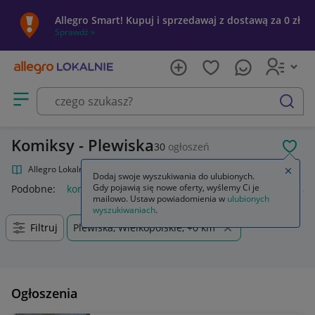
Allegro Smart! Kupuj i sprzedawaj z dostawą za 0 zł
Sprawdź »
Otwórz menu z kategoriami
szukaj
Komiksy - Plewiska
30
ogłoszeń
POL
Allegro Lokalnie
Kultura i rozrywka
Komiksy
Zamkn
Dodaj swoje wyszukiwania do ulubionych.
Gdy pojawią się nowe oferty, wyślemy Ci je
Podobne:
komiksy
komiksy marvel
komiksy tytus romek i a
mailowo. Ustaw powiadomienia w
ulubionych
wyszukiwaniach
.
Filtruj
Plewiska, Wielkopolskie, +0 km
Ogłoszenia