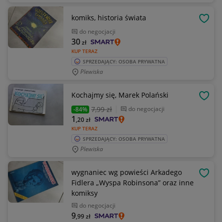
komiks, historia świata
OBSE
do negocjacji
30
zł
KUP TERAZ
SPRZEDAJĄCY: OSOBA PRYWATNA
Plewiska
Kochajmy się, Marek Polański
OBSE
7
,99 zł
do negocjacji
-84%
1
,20
zł
KUP TERAZ
SPRZEDAJĄCY: OSOBA PRYWATNA
Plewiska
wygnaniec wg powieści Arkadego
OBSE
Fidlera „Wyspa Robinsona” oraz inne
komiksy
do negocjacji
9
,99
zł