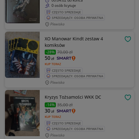
00:04:02
do końca
0 osób licytuje
CZĘSTO SPRZEDAJE
SPRZEDAJĄCY: OSOBA PRYWATNA
Plewiska
XO Manowar Kindt zestaw 4
OBSE
komiksów
70
,00 zł
-28%
50
zł
KUP TERAZ
CZĘSTO SPRZEDAJE
SPRZEDAJĄCY: OSOBA PRYWATNA
Plewiska
Kryzys Tożsamości WKK DC
OBSE
35
,00 zł
-14%
30
zł
KUP TERAZ
CZĘSTO SPRZEDAJE
SPRZEDAJĄCY: OSOBA PRYWATNA
Plewiska