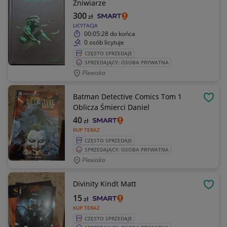
Żniwiarze
300
zł
LICYTACJA
00:05:28
do końca
0 osób licytuje
CZĘSTO SPRZEDAJE
SPRZEDAJĄCY: OSOBA PRYWATNA
Plewiska
Batman Detective Comics Tom 1
OBSE
Oblicza Śmierci Daniel
40
zł
KUP TERAZ
CZĘSTO SPRZEDAJE
SPRZEDAJĄCY: OSOBA PRYWATNA
Plewiska
Divinity Kindt Matt
OBSE
15
zł
KUP TERAZ
CZĘSTO SPRZEDAJE