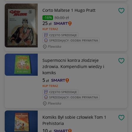
Corto Maltese 1 Hugo Pratt
OBSE
30
,00 zł
-16%
25
zł
KUP TERAZ
CZĘSTO SPRZEDAJE
SPRZEDAJĄCY: OSOBA PRYWATNA
Plewiska
Supermocni kontra złodzieje
OBSE
zdrowia. Kompendium wiedzy i
komiks
5
zł
KUP TERAZ
CZĘSTO SPRZEDAJE
SPRZEDAJĄCY: OSOBA PRYWATNA
Plewiska
Komiks Był sobie człowiek Tom 1
OBSE
Prehistoria
10
zł