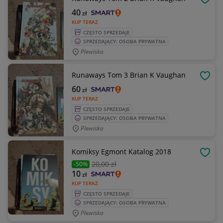
OBSE
40
zł
KUP TERAZ
CZĘSTO SPRZEDAJE
SPRZEDAJĄCY: OSOBA PRYWATNA
Plewiska
Runaways Tom 3 Brian K Vaughan
OBSE
60
zł
KUP TERAZ
CZĘSTO SPRZEDAJE
SPRZEDAJĄCY: OSOBA PRYWATNA
Plewiska
Komiksy Egmont Katalog 2018
OBSE
20
,00 zł
-50%
10
zł
KUP TERAZ
CZĘSTO SPRZEDAJE
SPRZEDAJĄCY: OSOBA PRYWATNA
Plewiska