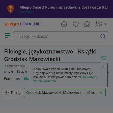
Allegro Smart! Kupuj i sprzedawaj z dostawą za 0 zł
Sprawdź »
Otwórz menu z kategoriami
szukaj
Filologie, językoznawstwo - Książki -
Grodzisk Mazowiecki
POL
2
ogłoszenia
Zamkn
Dodaj swoje wyszukiwania do ulubionych.
Książki
Książki naukowe i popularnonaukowe
Filologie, językoznawstwo
Gdy pojawią się nowe oferty, wyślemy Ci je
mailowo. Ustaw powiadomienia w
ulubionych
Podobne:
filologie językoznawstwo
wyszukiwaniach
.
Filtruj
Grodzisk Mazowiecki, Mazowieckie, +0 km