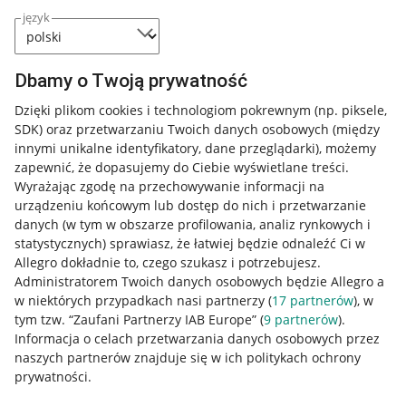
język
Dbamy o Twoją prywatność
Dzięki plikom cookies i technologiom pokrewnym
(np. piksele,
SDK)
oraz przetwarzaniu Twoich danych osobowych
(między
innymi unikalne identyfikatory, dane przeglądarki)
, możemy
zapewnić, że dopasujemy do Ciebie wyświetlane treści.
Wyrażając zgodę na przechowywanie informacji na
urządzeniu końcowym lub dostęp do nich i przetwarzanie
danych (w tym w obszarze profilowania, analiz rynkowych i
statystycznych) sprawiasz, że łatwiej będzie odnaleźć Ci w
Allegro dokładnie to, czego szukasz i potrzebujesz.
Administratorem Twoich danych osobowych będzie Allegro a
w niektórych przypadkach nasi partnerzy (
17
partnerów
), w
tym tzw. “Zaufani Partnerzy IAB Europe” (
9
partnerów
).
Przydatne informacje
Informacja o celach przetwarzania danych osobowych przez
naszych partnerów znajduje się w ich politykach ochrony
prywatności.
Jak to działa