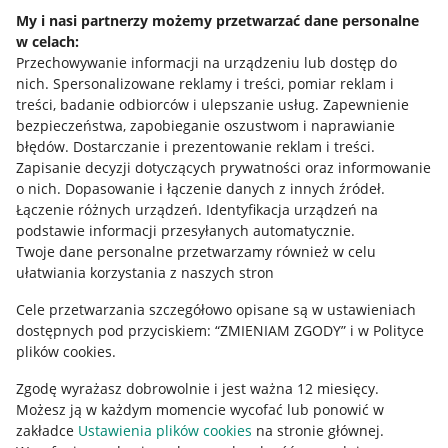
Napisz do nas
My i nasi partnerzy możemy przetwarzać dane personalne
w celach:
Allegro Gadane dla sprzedających
Przechowywanie informacji na urządzeniu lub dostęp do
Allegro Gadane dla kupujących
nich
.
Spersonalizowane reklamy i treści, pomiar reklam i
treści, badanie odbiorców i ulepszanie usług
.
Zapewnienie
Mapa miejscowości
bezpieczeństwa, zapobieganie oszustwom i naprawianie
błędów
.
Dostarczanie i prezentowanie reklam i treści
.
Informacje prawne
Zapisanie decyzji dotyczących prywatności oraz informowanie
o nich
.
Dopasowanie i łączenie danych z innych źródeł
.
Regulamin
Łączenie różnych urządzeń
.
Identyfikacja urządzeń na
podstawie informacji przesyłanych automatycznie
.
Polityka plików "cookies"
Twoje dane personalne przetwarzamy również w celu
ułatwiania korzystania z naszych stron
Ustawienia plików "cookies"
Cele przetwarzania szczegółowo opisane są w ustawieniach
Udostępnianie lokalizacji
dostępnych pod przyciskiem: “ZMIENIAM ZGODY” i w Polityce
Informacje dla Aktu o Usługach Cyfrowych
plików cookies.
Zgodę wyrażasz dobrowolnie i jest ważna 12 miesięcy.
Pobierz aplikację
Możesz ją w każdym momencie wycofać lub ponowić w
zakładce
Ustawienia plików cookies
na stronie głównej.