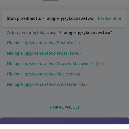
Stan przedmiotu: Filologie, językoznawstwo
Bardzo dobry
Zobacz w innej lokalizacji
"Filologie, językoznawstwo"
Filologie, językoznawstwo Brwinów
(11)
Filologie, językoznawstwo Pruszków
(6)
Filologie, językoznawstwo Ożarów Mazowiecki
(12)
Filologie, językoznawstwo Piaseczno
(4)
Filologie, językoznawstwo Warszawa
(432)
POKAŻ WIĘCEJ