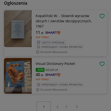
Ogłoszenia
Kopaliński W. - Słownik wyrazów
OBSE
obcych i zwrotów obcojęzycznych,
1967
11
zł
KUP TERAZ
CZĘSTO SPRZEDAJE
SPRZEDAJĄCY: OSOBA PRYWATNA
Grodzisk Mazowiecki
Visual Dictionary Pocket
OBSE
50
,00 zł
-20%
40
zł
KUP TERAZ
SPRZEDAJĄCY: OSOBA PRYWATNA
Grodzisk Mazowiecki
Wybierz stronę:
Następna strona
z
1