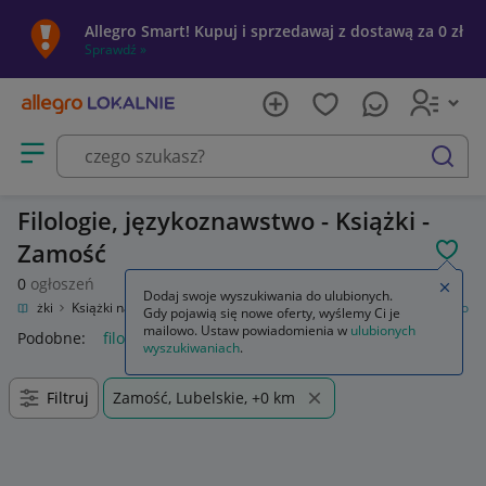
Allegro Smart! Kupuj i sprzedawaj z dostawą za 0 zł
Sprawdź »
Otwórz menu z kategoriami
szukaj
Filologie, językoznawstwo - Książki -
Zamość
POL
0
ogłoszeń
Zamkn
Dodaj swoje wyszukiwania do ulubionych.
Książki
Książki naukowe i popularnonaukowe
Filologie, językoznawstwo
Gdy pojawią się nowe oferty, wyślemy Ci je
mailowo. Ustaw powiadomienia w
ulubionych
Podobne:
filologie językoznawstwo
wyszukiwaniach
.
Filtruj
Zamość, Lubelskie, +0 km