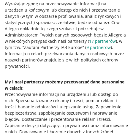
Wyrażając zgodę na przechowywanie informacji na
urządzeniu końcowym lub dostęp do nich i przetwarzanie
danych (w tym w obszarze profilowania, analiz rynkowych i
statystycznych) sprawiasz, że łatwiej będzie odnaleźć Ci w
Allegro dokładnie to, czego szukasz i potrzebujesz.
Administratorem Twoich danych osobowych będzie Allegro a
Przydatne informacje
w niektórych przypadkach nasi partnerzy (
17
partnerów
), w
tym tzw. “Zaufani Partnerzy IAB Europe” (
9
partnerów
).
Jak to działa
Informacja o celach przetwarzania danych osobowych przez
naszych partnerów znajduje się w ich politykach ochrony
Napisz do nas
prywatności.
Allegro Gadane dla sprzedających
My i nasi partnerzy możemy przetwarzać dane personalne
Allegro Gadane dla kupujących
w celach:
Mapa miejscowości
Przechowywanie informacji na urządzeniu lub dostęp do
nich
.
Spersonalizowane reklamy i treści, pomiar reklam i
Informacje prawne
treści, badanie odbiorców i ulepszanie usług
.
Zapewnienie
bezpieczeństwa, zapobieganie oszustwom i naprawianie
błędów
.
Dostarczanie i prezentowanie reklam i treści
.
Regulamin
Zapisanie decyzji dotyczących prywatności oraz informowanie
Polityka plików "cookies"
o nich
.
Dopasowanie i łączenie danych z innych źródeł
.