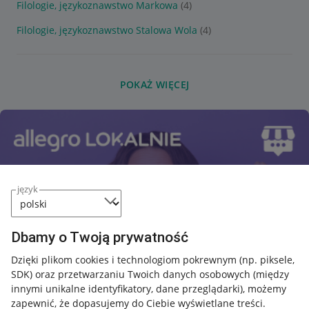
Filologie, językoznawstwo Markowa
(4)
Filologie, językoznawstwo Stalowa Wola
(4)
POKAŻ WIĘCEJ
język
Dbamy o Twoją prywatność
Dzięki plikom cookies i technologiom pokrewnym
(np. piksele,
SDK)
oraz przetwarzaniu Twoich danych osobowych
(między
innymi unikalne identyfikatory, dane przeglądarki)
, możemy
zapewnić, że dopasujemy do Ciebie wyświetlane treści.