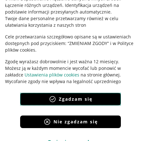
Łączenie różnych urządzeń
.
Identyfikacja urządzeń na
Ustawienia plików "cookies"
podstawie informacji przesyłanych automatycznie
.
Twoje dane personalne przetwarzamy również w celu
Udostępnianie lokalizacji
ułatwiania korzystania z naszych stron
Informacje dla Aktu o Usługach Cyfrowych
Cele przetwarzania szczegółowo opisane są w ustawieniach
dostępnych pod przyciskiem: “ZMIENIAM ZGODY” i w Polityce
Pobierz aplikację
plików cookies.
Zgodę wyrażasz dobrowolnie i jest ważna 12 miesięcy.
Możesz ją w każdym momencie wycofać lub ponowić w
zakładce
Ustawienia plików cookies
na stronie głównej.
Wycofanie zgody nie wpływa na legalność uprzedniego
przetwarzania.
Zgadzam się
polityka plików cookies
polityka ochrony prywatności
Nie zgadzam się
Korzystanie z serwisu oznacza akceptację
regulaminu
.