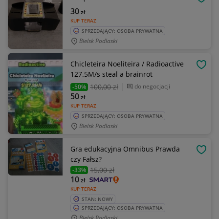
OBSE
30
zł
KUP TERAZ
SPRZEDAJĄCY: OSOBA PRYWATNA
Bielsk Podlaski
Chicleteira Noeliteira / Radioactive
OBSE
127.5M/s steal a brainrot
100
,00 zł
do negocjacji
-50%
50
zł
KUP TERAZ
SPRZEDAJĄCY: OSOBA PRYWATNA
Bielsk Podlaski
Gra edukacyjna Omnibus Prawda
OBSE
czy Fałsz?
15
,00 zł
-33%
10
zł
KUP TERAZ
STAN: NOWY
SPRZEDAJĄCY: OSOBA PRYWATNA
Bielsk Podlaski