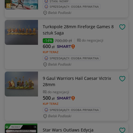
STAN: NOWY
SPRZEDAJĄCY: OSOBA PRYWATNA
Bielsk Podlaski
Turkopole 28mm Fireforge Games 8
OBSE
sztuk Saga
700
,00 zł
do negocjacji
-14%
600
zł
KUP TERAZ
SPRZEDAJĄCY: OSOBA PRYWATNA
Bielsk Podlaski
9 Gaul Warriors Hail Caesar Victrix
OBSE
28mm
do negocjacji
500
zł
KUP TERAZ
SPRZEDAJĄCY: OSOBA PRYWATNA
Bielsk Podlaski
Star Wars Outlaws Edycja