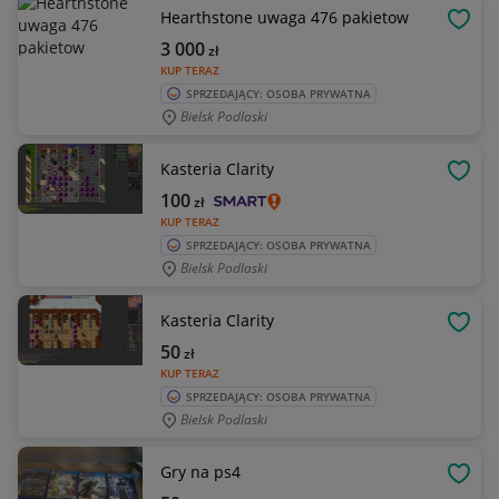
Hearthstone uwaga 476 pakietow
OBSE
3 000
zł
KUP TERAZ
SPRZEDAJĄCY: OSOBA PRYWATNA
Bielsk Podlaski
Kasteria Clarity
OBSE
100
zł
KUP TERAZ
SPRZEDAJĄCY: OSOBA PRYWATNA
Bielsk Podlaski
Kasteria Clarity
OBSE
50
zł
KUP TERAZ
SPRZEDAJĄCY: OSOBA PRYWATNA
Bielsk Podlaski
Gry na ps4
OBSE