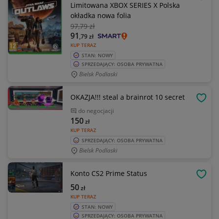
OBSE
Limitowana XBOX SERIES X Polska
okładka nowa folia
97
,79 zł
91
,79
zł
KUP TERAZ
STAN: NOWY
SPRZEDAJĄCY: OSOBA PRYWATNA
Bielsk Podlaski
OKAZJA!!! steal a brainrot 10 secret
OBSE
do negocjacji
150
zł
KUP TERAZ
SPRZEDAJĄCY: OSOBA PRYWATNA
Bielsk Podlaski
Konto CS2 Prime Status
OBSE
50
zł
KUP TERAZ
STAN: NOWY
SPRZEDAJĄCY: OSOBA PRYWATNA