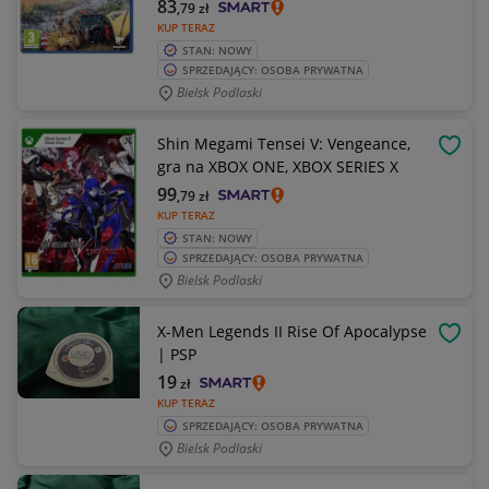
83
,79
zł
KUP TERAZ
STAN: NOWY
SPRZEDAJĄCY: OSOBA PRYWATNA
Bielsk Podlaski
Shin Megami Tensei V: Vengeance,
OBSE
gra na XBOX ONE, XBOX SERIES X
99
,79
zł
KUP TERAZ
STAN: NOWY
SPRZEDAJĄCY: OSOBA PRYWATNA
Bielsk Podlaski
X-Men Legends II Rise Of Apocalypse
OBSE
| PSP
19
zł
KUP TERAZ
SPRZEDAJĄCY: OSOBA PRYWATNA
Bielsk Podlaski