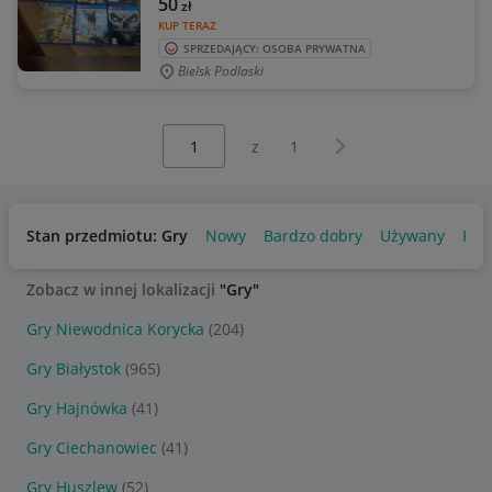
50
zł
KUP TERAZ
SPRZEDAJĄCY: OSOBA PRYWATNA
Bielsk Podlaski
Wybierz stronę:
Następna strona
z
1
Stan przedmiotu: Gry
Nowy
Bardzo dobry
Używany
Pro
Zobacz w innej lokalizacji
"Gry"
Gry Niewodnica Korycka
(204)
Gry Białystok
(965)
Gry Hajnówka
(41)
Gry Ciechanowiec
(41)
Gry Huszlew
(52)