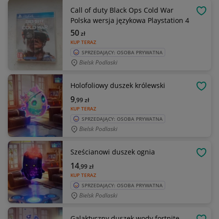
Call of duty Black Ops Cold War
OBSE
Polska wersja językowa Playstation 4
50
zł
KUP TERAZ
SPRZEDAJĄCY: OSOBA PRYWATNA
Bielsk Podlaski
Holofoliowy duszek królewski
OBSE
9
,99
zł
KUP TERAZ
SPRZEDAJĄCY: OSOBA PRYWATNA
Bielsk Podlaski
Sześcianowi duszek ognia
OBSE
14
,99
zł
KUP TERAZ
SPRZEDAJĄCY: OSOBA PRYWATNA
Bielsk Podlaski
Galaktyczny duszek wody fortnite