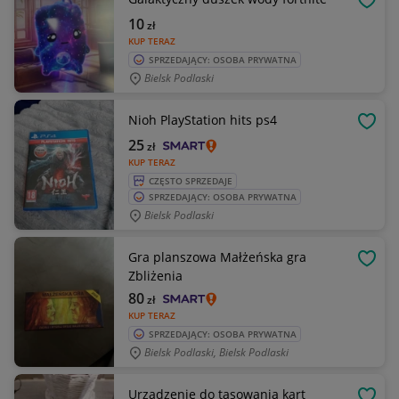
OBSE
10
zł
KUP TERAZ
SPRZEDAJĄCY: OSOBA PRYWATNA
Bielsk Podlaski
Nioh PlayStation hits ps4
OBSE
25
zł
KUP TERAZ
CZĘSTO SPRZEDAJE
SPRZEDAJĄCY: OSOBA PRYWATNA
Bielsk Podlaski
Gra planszowa Małżeńska gra
OBSE
Zbliżenia
80
zł
KUP TERAZ
SPRZEDAJĄCY: OSOBA PRYWATNA
Bielsk Podlaski, Bielsk Podlaski
Urządzenie do tasowania kart