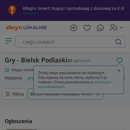
Allegro Smart! Kupuj i sprzedawaj z dostawą za 0 zł
Sprawdź »
Otwórz menu z kategoriami
szukaj
Gry - Bielsk Podlaski
40
ogłoszeń
POL
Allegro Lokalnie
Kultura i rozrywka
Gry
Zamkn
Dodaj swoje wyszukiwania do ulubionych.
Gdy pojawią się nowe oferty, wyślemy Ci je
Podobne:
gry
gry ps5
gry ps4
karty do gry
gry planszow
mailowo. Ustaw powiadomienia w
ulubionych
wyszukiwaniach
.
Filtruj
Bielsk Podlaski, Podlaskie, +0 km
Ogłoszenia