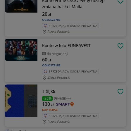
Konto Prime CSGO Pełny dostęp
OBSE
zmiana hasła i Maila
20
zł
OGŁOSZENIE
SPRZEDAJĄCY: OSOBA PRYWATNA
Bielsk Podlaski
Konto w lolu EUNE/WEST
OBSE
do negocjacji
60
zł
OGŁOSZENIE
SPRZEDAJĄCY: OSOBA PRYWATNA
Bielsk Podlaski
Tibijka
OBSE
200
,00 zł
-35%
130
zł
KUP TERAZ
SPRZEDAJĄCY: OSOBA PRYWATNA
Bielsk Podlaski