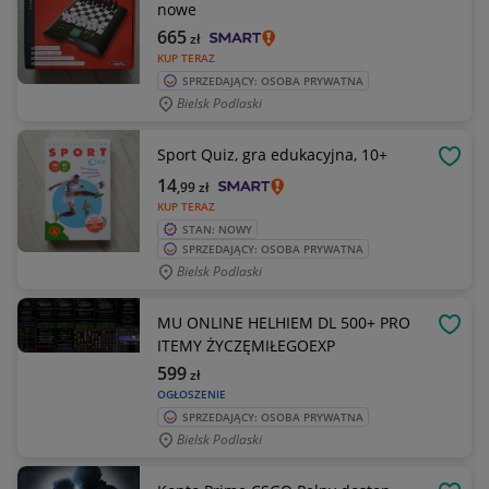
nowe
665
zł
KUP TERAZ
SPRZEDAJĄCY: OSOBA PRYWATNA
Bielsk Podlaski
Sport Quiz, gra edukacyjna, 10+
OBSE
14
,99
zł
KUP TERAZ
STAN: NOWY
SPRZEDAJĄCY: OSOBA PRYWATNA
Bielsk Podlaski
MU ONLINE HELHIEM DL 500+ PRO
OBSE
ITEMY ŻYCZĘMIŁEGOEXP
599
zł
OGŁOSZENIE
SPRZEDAJĄCY: OSOBA PRYWATNA
Bielsk Podlaski