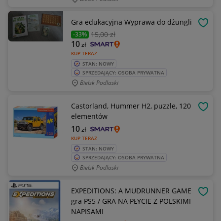
Gra edukacyjna Wyprawa do dżungli
OBSE
15
,00 zł
-33%
10
zł
KUP TERAZ
STAN: NOWY
SPRZEDAJĄCY: OSOBA PRYWATNA
Bielsk Podlaski
Castorland, Hummer H2, puzzle, 120
OBSE
elementów
10
zł
KUP TERAZ
STAN: NOWY
SPRZEDAJĄCY: OSOBA PRYWATNA
Bielsk Podlaski
EXPEDITIONS: A MUDRUNNER GAME
OBSE
gra PS5 / GRA NA PŁYCIE Z POLSKIMI
NAPISAMI