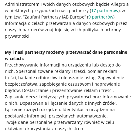
Administratorem Twoich danych osobowych będzie Allegro a
w niektórych przypadkach nasi partnerzy (
17
partnerów
), w
tym tzw. “Zaufani Partnerzy IAB Europe” (
9
partnerów
).
Przydatne informacje
Informacja o celach przetwarzania danych osobowych przez
naszych partnerów znajduje się w ich politykach ochrony
prywatności.
Jak to działa
Napisz do nas
My i nasi partnerzy możemy przetwarzać dane personalne
w celach:
Allegro Gadane dla sprzedających
Przechowywanie informacji na urządzeniu lub dostęp do
Allegro Gadane dla kupujących
nich
.
Spersonalizowane reklamy i treści, pomiar reklam i
treści, badanie odbiorców i ulepszanie usług
.
Zapewnienie
Mapa miejscowości
bezpieczeństwa, zapobieganie oszustwom i naprawianie
błędów
.
Dostarczanie i prezentowanie reklam i treści
.
Informacje prawne
Zapisanie decyzji dotyczących prywatności oraz informowanie
o nich
.
Dopasowanie i łączenie danych z innych źródeł
.
Regulamin
Łączenie różnych urządzeń
.
Identyfikacja urządzeń na
podstawie informacji przesyłanych automatycznie
.
Polityka plików "cookies"
Twoje dane personalne przetwarzamy również w celu
ułatwiania korzystania z naszych stron
Ustawienia plików "cookies"