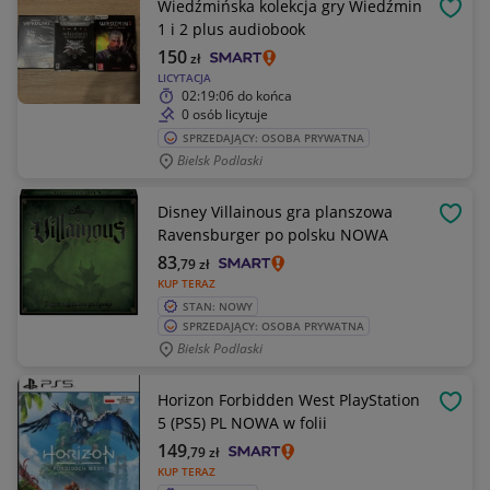
Wiedźmińska kolekcja gry Wiedźmin
OBSE
1 i 2 plus audiobook
150
zł
LICYTACJA
02:19:06
do końca
0 osób licytuje
SPRZEDAJĄCY: OSOBA PRYWATNA
Bielsk Podlaski
Disney Villainous gra planszowa
OBSE
Ravensburger po polsku NOWA
83
,79
zł
KUP TERAZ
STAN: NOWY
SPRZEDAJĄCY: OSOBA PRYWATNA
Bielsk Podlaski
Horizon Forbidden West PlayStation
OBSE
5 (PS5) PL NOWA w folii
149
,79
zł
KUP TERAZ