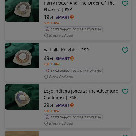
Harry Potter And The Order Of The
OBSE
Phoenix | PSP
19
zł
KUP TERAZ
SPRZEDAJĄCY: OSOBA PRYWATNA
Bielsk Podlaski
Valhalla Knights | PSP
OBSE
49
zł
KUP TERAZ
SPRZEDAJĄCY: OSOBA PRYWATNA
Bielsk Podlaski
Lego Indiana Jones 2: The Adventure
OBSE
Continues | PSP
29
zł
KUP TERAZ
SPRZEDAJĄCY: OSOBA PRYWATNA
Bielsk Podlaski