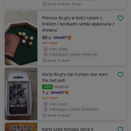
Bielsk Podlaski, Ploski
Plansza do gry w kości razem z
OBSE
linkiem i kostkami ramka wykonana z
drewna
80
zł
KUP TERAZ
STAN: NOWY
SPRZEDAJĄCY: OSOBA PRYWATNA
Bielsk Podlaski
Karty do gry top trumps star wars
OBSE
the last jedi
10
,00 zł
-90%
1
zł
KUP TERAZ
STAN: NOWY
SPRZEDAJĄCY: OSOBA PRYWATNA
Bielsk Podlaski
Karty Lego Ninjago seria 9