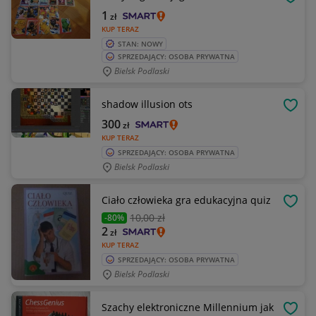
OBSE
1
zł
KUP TERAZ
STAN: NOWY
SPRZEDAJĄCY: OSOBA PRYWATNA
Bielsk Podlaski
shadow illusion ots
OBSE
300
zł
KUP TERAZ
SPRZEDAJĄCY: OSOBA PRYWATNA
Bielsk Podlaski
Ciało człowieka gra edukacyjna quiz
OBSE
10
,00 zł
-80%
2
zł
KUP TERAZ
SPRZEDAJĄCY: OSOBA PRYWATNA
Bielsk Podlaski
Szachy elektroniczne Millennium jak
OBSE