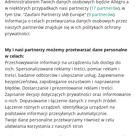
Administratorem Twoich danych osobowych będzie Allegro a
w niektórych przypadkach nasi partnerzy (
17
partnerów
), w
tym tzw. “Zaufani Partnerzy IAB Europe” (
9
partnerów
).
Przydatne informacje
Informacja o celach przetwarzania danych osobowych przez
naszych partnerów znajduje się w ich politykach ochrony
prywatności.
Jak to działa
Napisz do nas
My i nasi partnerzy możemy przetwarzać dane personalne
w celach:
Allegro Gadane dla sprzedających
Przechowywanie informacji na urządzeniu lub dostęp do
Allegro Gadane dla kupujących
nich
.
Spersonalizowane reklamy i treści, pomiar reklam i
treści, badanie odbiorców i ulepszanie usług
.
Zapewnienie
Mapa miejscowości
bezpieczeństwa, zapobieganie oszustwom i naprawianie
błędów
.
Dostarczanie i prezentowanie reklam i treści
.
Informacje prawne
Zapisanie decyzji dotyczących prywatności oraz informowanie
o nich
.
Dopasowanie i łączenie danych z innych źródeł
.
Regulamin
Łączenie różnych urządzeń
.
Identyfikacja urządzeń na
podstawie informacji przesyłanych automatycznie
.
Polityka plików "cookies"
Twoje dane personalne przetwarzamy również w celu
ułatwiania korzystania z naszych stron
Ustawienia plików "cookies"