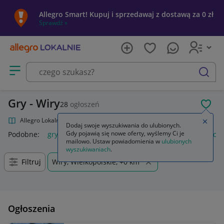
Allegro Smart! Kupuj i sprzedawaj z dostawą za 0 zł
Sprawdź »
Otwórz menu z kategoriami
szukaj
Gry - Wiry
28
ogłoszeń
POL
Allegro Lokalnie
Kultura i rozrywka
Gry
Zamkn
Dodaj swoje wyszukiwania do ulubionych.
Gdy pojawią się nowe oferty, wyślemy Ci je
Podobne:
gry
gry ps5
gry ps4
karty do gry
gry planszow
mailowo. Ustaw powiadomienia w
ulubionych
wyszukiwaniach
.
Filtruj
Wiry, Wielkopolskie, +0 km
Ogłoszenia