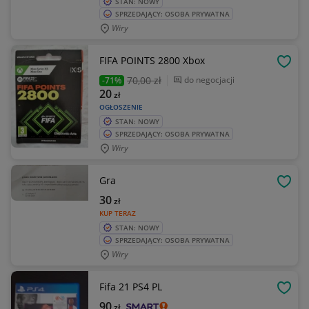
STAN: NOWY
SPRZEDAJĄCY: OSOBA PRYWATNA
Wiry
FIFA POINTS 2800 Xbox
OBSE
70
,00 zł
do negocjacji
-71%
20
zł
OGŁOSZENIE
STAN: NOWY
SPRZEDAJĄCY: OSOBA PRYWATNA
Wiry
Gra
OBSE
30
zł
KUP TERAZ
STAN: NOWY
SPRZEDAJĄCY: OSOBA PRYWATNA
Wiry
Fifa 21 PS4 PL
OBSE
90
zł