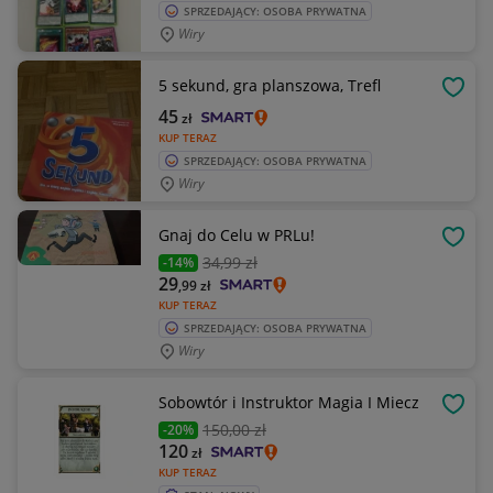
SPRZEDAJĄCY: OSOBA PRYWATNA
Wiry
5 sekund, gra planszowa, Trefl
OBSE
45
zł
KUP TERAZ
SPRZEDAJĄCY: OSOBA PRYWATNA
Wiry
Gnaj do Celu w PRLu!
OBSE
34
,99 zł
-14%
29
,99
zł
KUP TERAZ
SPRZEDAJĄCY: OSOBA PRYWATNA
Wiry
Sobowtór i Instruktor Magia I Miecz
OBSE
150
,00 zł
-20%
120
zł
KUP TERAZ