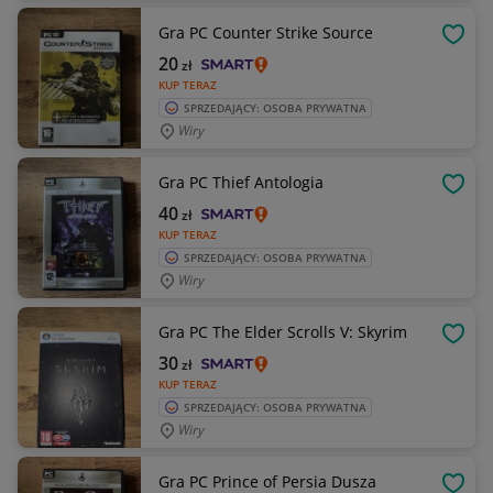
Gra PC Counter Strike Source
OBSE
20
zł
KUP TERAZ
SPRZEDAJĄCY: OSOBA PRYWATNA
Wiry
Gra PC Thief Antologia
OBSE
40
zł
KUP TERAZ
SPRZEDAJĄCY: OSOBA PRYWATNA
Wiry
Gra PC The Elder Scrolls V: Skyrim
OBSE
30
zł
KUP TERAZ
SPRZEDAJĄCY: OSOBA PRYWATNA
Wiry
Gra PC Prince of Persia Dusza