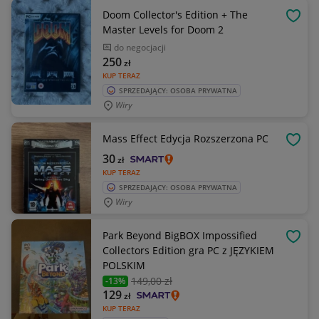
Doom Collector's Edition + The
OBSE
Master Levels for Doom 2
do negocjacji
250
zł
KUP TERAZ
SPRZEDAJĄCY: OSOBA PRYWATNA
Wiry
Mass Effect Edycja Rozszerzona PC
OBSE
30
zł
KUP TERAZ
SPRZEDAJĄCY: OSOBA PRYWATNA
Wiry
Park Beyond BigBOX Impossified
OBSE
Collectors Edition gra PC z JĘZYKIEM
POLSKIM
149
,00 zł
-13%
129
zł
KUP TERAZ