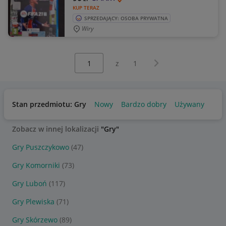
KUP TERAZ
SPRZEDAJĄCY: OSOBA PRYWATNA
Wiry
Wybierz stronę:
Następna strona
z
1
Stan przedmiotu: Gry
Nowy
Bardzo dobry
Używany
Zobacz w innej lokalizacji
"Gry"
Gry Puszczykowo
(47)
Gry Komorniki
(73)
Gry Luboń
(117)
Gry Plewiska
(71)
Gry Skórzewo
(89)