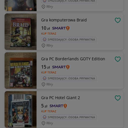
SPRZEDAJĄCY: OSOBA PRYWATNA
Wiry
Gra komputerowa Braid
OBSE
10
zł
KUP TERAZ
SPRZEDAJĄCY: OSOBA PRYWATNA
Wiry
Gra PC Borderlands GOTY Edition
OBSE
15
zł
KUP TERAZ
SPRZEDAJĄCY: OSOBA PRYWATNA
Wiry
Gra PC Hotel Giant 2
OBSE
5
zł
KUP TERAZ
SPRZEDAJĄCY: OSOBA PRYWATNA
Wiry