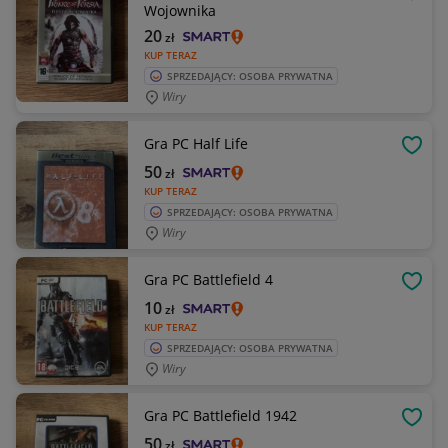
OBSE
Wojownika
20
zł
KUP TERAZ
SPRZEDAJĄCY: OSOBA PRYWATNA
Wiry
Gra PC Half Life
OBSE
50
zł
KUP TERAZ
SPRZEDAJĄCY: OSOBA PRYWATNA
Wiry
Gra PC Battlefield 4
OBSE
10
zł
KUP TERAZ
SPRZEDAJĄCY: OSOBA PRYWATNA
Wiry
Gra PC Battlefield 1942
OBSE
50
zł