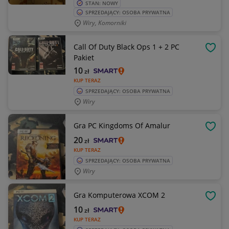
STAN: NOWY
SPRZEDAJĄCY: OSOBA PRYWATNA
Wiry, Komorniki
Call Of Duty Black Ops 1 + 2 PC
OBSE
Pakiet
10
zł
KUP TERAZ
SPRZEDAJĄCY: OSOBA PRYWATNA
Wiry
Gra PC Kingdoms Of Amalur
OBSE
20
zł
KUP TERAZ
SPRZEDAJĄCY: OSOBA PRYWATNA
Wiry
Gra Komputerowa XCOM 2
OBSE
10
zł
KUP TERAZ