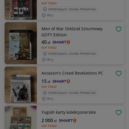
KUP TERAZ
SPRZEDAJĄCY: OSOBA PRYWATNA
Wiry
Men of War Oddział Szturmowy
OBSE
GOTY Edition
40
zł
KUP TERAZ
SPRZEDAJĄCY: OSOBA PRYWATNA
Wiry
Assassin's Creed Revelations PC
OBSE
15
zł
KUP TERAZ
SPRZEDAJĄCY: OSOBA PRYWATNA
Wiry
Yugioh karty kolekcjonerskie
OBSE
2 000
zł
KUP TERAZ