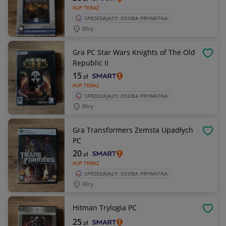
KUP TERAZ
SPRZEDAJĄCY: OSOBA PRYWATNA
Wiry
Gra PC Star Wars Knights of The Old
OBSE
Republic II
15
zł
KUP TERAZ
SPRZEDAJĄCY: OSOBA PRYWATNA
Wiry
Gra Transformers Zemsta Upadłych
OBSE
PC
20
zł
KUP TERAZ
SPRZEDAJĄCY: OSOBA PRYWATNA
Wiry
Hitman Trylogia PC
OBSE
25
zł