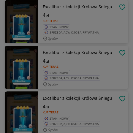
Excalibur z kolekcji Królowa Śniegu
OBSE
4
zł
KUP TERAZ
STAN: NOWY
SPRZEDAJĄCY: OSOBA PRYWATNA
Syców
Excalibur z kolekcji Królowa Śniegu
OBSE
4
zł
KUP TERAZ
STAN: NOWY
SPRZEDAJĄCY: OSOBA PRYWATNA
Syców
Excalibur z kolekcji Królowa Śniegu
OBSE
4
zł
KUP TERAZ
STAN: NOWY
SPRZEDAJĄCY: OSOBA PRYWATNA
Syców