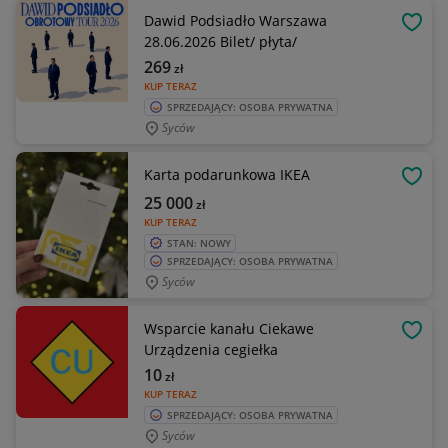
Dawid Podsiadło Warszawa
OBSE
28.06.2026 Bilet/ płyta/
269
zł
KUP TERAZ
SPRZEDAJĄCY: OSOBA PRYWATNA
Syców
Karta podarunkowa IKEA
OBSE
25 000
zł
KUP TERAZ
STAN: NOWY
SPRZEDAJĄCY: OSOBA PRYWATNA
Syców
Wsparcie kanału Ciekawe
OBSE
Urządzenia cegiełka
10
zł
KUP TERAZ
SPRZEDAJĄCY: OSOBA PRYWATNA
Syców