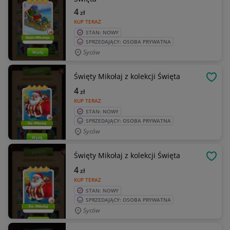
4
zł
KUP TERAZ
STAN: NOWY
SPRZEDAJĄCY: OSOBA PRYWATNA
Syców
Święty Mikołaj z kolekcji Święta
OBSE
4
zł
KUP TERAZ
STAN: NOWY
SPRZEDAJĄCY: OSOBA PRYWATNA
Syców
Święty Mikołaj z kolekcji Święta
OBSE
4
zł
KUP TERAZ
STAN: NOWY
SPRZEDAJĄCY: OSOBA PRYWATNA
Syców