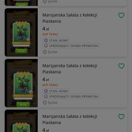
Syców
Marsjanska Sałata z kolekcji
OBSE
Piaskania
4
zł
KUP TERAZ
STAN: NOWY
SPRZEDAJĄCY: OSOBA PRYWATNA
Syców
Marsjanska Sałata z kolekcji
OBSE
Piaskania
4
zł
KUP TERAZ
STAN: NOWY
SPRZEDAJĄCY: OSOBA PRYWATNA
Syców
Marsjanska Sałata z kolekcji
OBSE
Piaskania
4
zł