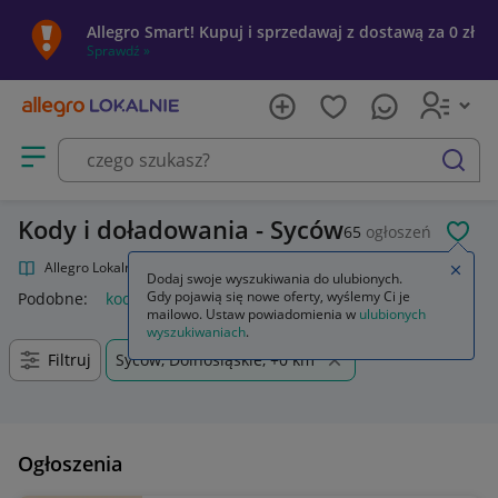
Allegro Smart! Kupuj i sprzedawaj z dostawą za 0 zł
Sprawdź »
Otwórz menu z kategoriami
szukaj
Kody i doładowania - Syców
65
ogłoszeń
POL
Allegro Lokalnie
Kultura i rozrywka
Kody i doładowania
Zamkn
Dodaj swoje wyszukiwania do ulubionych.
Gdy pojawią się nowe oferty, wyślemy Ci je
Podobne:
kody i doładowania
mailowo. Ustaw powiadomienia w
ulubionych
wyszukiwaniach
.
Filtruj
Syców, Dolnośląskie, +0 km
Ogłoszenia