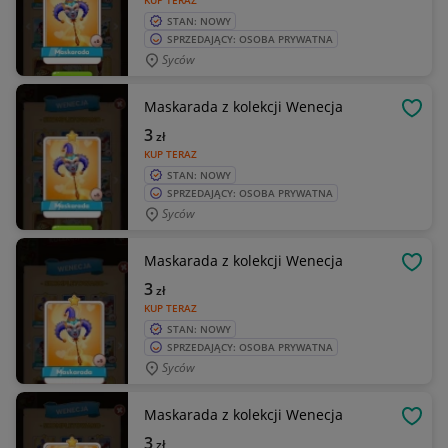
KUP TERAZ
STAN: NOWY
SPRZEDAJĄCY: OSOBA PRYWATNA
Syców
Maskarada z kolekcji Wenecja
OBSE
3
zł
KUP TERAZ
STAN: NOWY
SPRZEDAJĄCY: OSOBA PRYWATNA
Syców
Maskarada z kolekcji Wenecja
OBSE
3
zł
KUP TERAZ
STAN: NOWY
SPRZEDAJĄCY: OSOBA PRYWATNA
Syców
Maskarada z kolekcji Wenecja
OBSE
3
zł