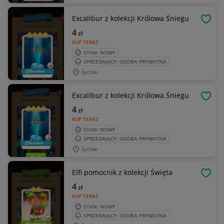
Excalibur z kolekcji Królowa Śniegu
OBSE
4
zł
KUP TERAZ
STAN: NOWY
SPRZEDAJĄCY: OSOBA PRYWATNA
Syców
Excalibur z kolekcji Królowa Śniegu
OBSE
4
zł
KUP TERAZ
STAN: NOWY
SPRZEDAJĄCY: OSOBA PRYWATNA
Syców
Elfi pomocnik z kolekcji Święta
OBSE
4
zł
KUP TERAZ
STAN: NOWY
SPRZEDAJĄCY: OSOBA PRYWATNA