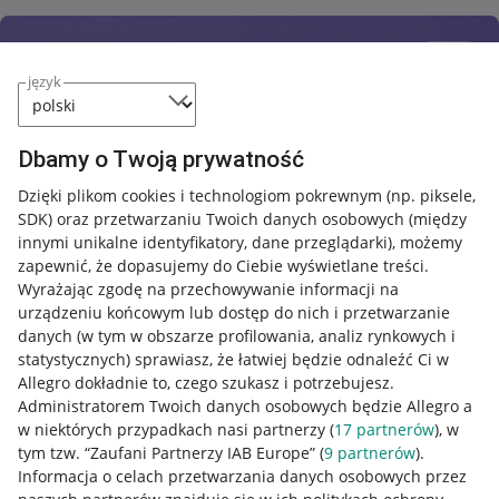
język
Dbamy o Twoją prywatność
Dzięki plikom cookies i technologiom pokrewnym
(np. piksele,
SDK)
oraz przetwarzaniu Twoich danych osobowych
(między
innymi unikalne identyfikatory, dane przeglądarki)
, możemy
zapewnić, że dopasujemy do Ciebie wyświetlane treści.
Wyrażając zgodę na przechowywanie informacji na
urządzeniu końcowym lub dostęp do nich i przetwarzanie
danych (w tym w obszarze profilowania, analiz rynkowych i
statystycznych) sprawiasz, że łatwiej będzie odnaleźć Ci w
Allegro dokładnie to, czego szukasz i potrzebujesz.
Administratorem Twoich danych osobowych będzie Allegro a
w niektórych przypadkach nasi partnerzy (
17
partnerów
), w
tym tzw. “Zaufani Partnerzy IAB Europe” (
9
partnerów
).
Przydatne informacje
Informacja o celach przetwarzania danych osobowych przez