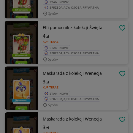
STAN: NOWY
SPRZEDAJĄCY: OSOBA PRYWATNA
Syców
Elfi pomocnik z kolekcji Święta
OBSE
4
zł
KUP TERAZ
STAN: NOWY
SPRZEDAJĄCY: OSOBA PRYWATNA
Syców
Maskarada z kolekcji Wenecja
OBSE
3
zł
KUP TERAZ
STAN: NOWY
SPRZEDAJĄCY: OSOBA PRYWATNA
Syców
Maskarada z kolekcji Wenecja
OBSE
3
zł