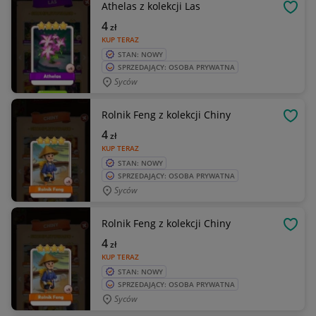
Athelas z kolekcji Las
OBSE
4
zł
KUP TERAZ
STAN: NOWY
SPRZEDAJĄCY: OSOBA PRYWATNA
Syców
Rolnik Feng z kolekcji Chiny
OBSE
4
zł
KUP TERAZ
STAN: NOWY
SPRZEDAJĄCY: OSOBA PRYWATNA
Syców
Rolnik Feng z kolekcji Chiny
OBSE
4
zł
KUP TERAZ
STAN: NOWY
SPRZEDAJĄCY: OSOBA PRYWATNA
Syców