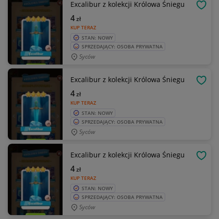
Excalibur z kolekcji Królowa Śniegu
OBSE
4
zł
KUP TERAZ
STAN: NOWY
SPRZEDAJĄCY: OSOBA PRYWATNA
Syców
Excalibur z kolekcji Królowa Śniegu
OBSE
4
zł
KUP TERAZ
STAN: NOWY
SPRZEDAJĄCY: OSOBA PRYWATNA
Syców
Excalibur z kolekcji Królowa Śniegu
OBSE
4
zł
KUP TERAZ
STAN: NOWY
SPRZEDAJĄCY: OSOBA PRYWATNA
Syców