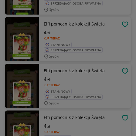
SPRZEDAJĄCY: OSOBA PRYWATNA
Syców
Elfi pomocnik z kolekcji Święta
OBSE
4
zł
KUP TERAZ
STAN: NOWY
SPRZEDAJĄCY: OSOBA PRYWATNA
Syców
Elfi pomocnik z kolekcji Święta
OBSE
4
zł
KUP TERAZ
STAN: NOWY
SPRZEDAJĄCY: OSOBA PRYWATNA
Syców
Elfi pomocnik z kolekcji Święta
OBSE
4
zł
KUP TERAZ