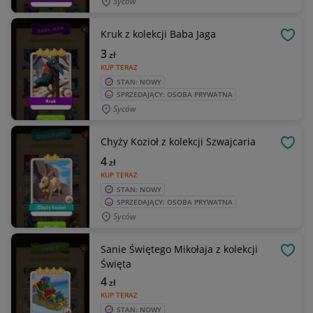
Syców
Kruk z kolekcji Baba Jaga
OBSE
3
zł
KUP TERAZ
STAN: NOWY
SPRZEDAJĄCY: OSOBA PRYWATNA
Syców
Chyży Kozioł z kolekcji Szwajcaria
OBSE
4
zł
KUP TERAZ
STAN: NOWY
SPRZEDAJĄCY: OSOBA PRYWATNA
Syców
Sanie Świętego Mikołaja z kolekcji
OBSE
Święta
4
zł
KUP TERAZ
STAN: NOWY