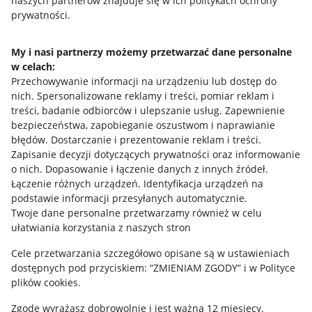
naszych partnerów znajduje się w ich politykach ochrony
prywatności.
Jak to działa
Napisz do nas
My i nasi partnerzy możemy przetwarzać dane personalne
w celach:
Allegro Gadane dla sprzedających
Przechowywanie informacji na urządzeniu lub dostęp do
Allegro Gadane dla kupujących
nich
.
Spersonalizowane reklamy i treści, pomiar reklam i
treści, badanie odbiorców i ulepszanie usług
.
Zapewnienie
Mapa miejscowości
bezpieczeństwa, zapobieganie oszustwom i naprawianie
błędów
.
Dostarczanie i prezentowanie reklam i treści
.
Informacje prawne
Zapisanie decyzji dotyczących prywatności oraz informowanie
o nich
.
Dopasowanie i łączenie danych z innych źródeł
.
Regulamin
Łączenie różnych urządzeń
.
Identyfikacja urządzeń na
podstawie informacji przesyłanych automatycznie
.
Polityka plików "cookies"
Twoje dane personalne przetwarzamy również w celu
ułatwiania korzystania z naszych stron
Ustawienia plików "cookies"
Cele przetwarzania szczegółowo opisane są w ustawieniach
Udostępnianie lokalizacji
dostępnych pod przyciskiem: “ZMIENIAM ZGODY” i w Polityce
Informacje dla Aktu o Usługach Cyfrowych
plików cookies.
Zgodę wyrażasz dobrowolnie i jest ważna 12 miesięcy.
Pobierz aplikację