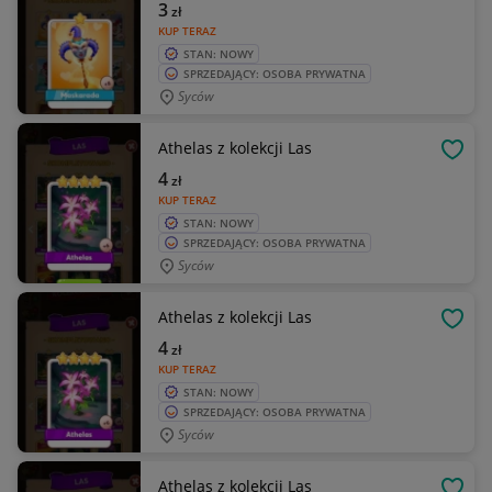
3
zł
KUP TERAZ
STAN: NOWY
SPRZEDAJĄCY: OSOBA PRYWATNA
Syców
Athelas z kolekcji Las
OBSE
4
zł
KUP TERAZ
STAN: NOWY
SPRZEDAJĄCY: OSOBA PRYWATNA
Syców
Athelas z kolekcji Las
OBSE
4
zł
KUP TERAZ
STAN: NOWY
SPRZEDAJĄCY: OSOBA PRYWATNA
Syców
Athelas z kolekcji Las