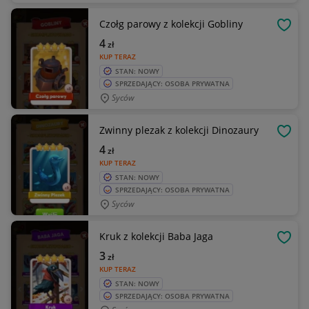
Czołg parowy z kolekcji Gobliny
OBSE
4
zł
KUP TERAZ
STAN: NOWY
SPRZEDAJĄCY: OSOBA PRYWATNA
Syców
Zwinny plezak z kolekcji Dinozaury
OBSE
4
zł
KUP TERAZ
STAN: NOWY
SPRZEDAJĄCY: OSOBA PRYWATNA
Syców
Kruk z kolekcji Baba Jaga
OBSE
3
zł
KUP TERAZ
STAN: NOWY
SPRZEDAJĄCY: OSOBA PRYWATNA