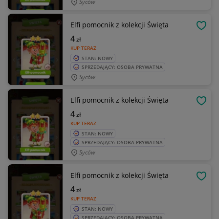
Syców
Elfi pomocnik z kolekcji Święta
OBSE
4
zł
KUP TERAZ
STAN: NOWY
SPRZEDAJĄCY: OSOBA PRYWATNA
Syców
Elfi pomocnik z kolekcji Święta
OBSE
4
zł
KUP TERAZ
STAN: NOWY
SPRZEDAJĄCY: OSOBA PRYWATNA
Syców
Elfi pomocnik z kolekcji Święta
OBSE
4
zł
KUP TERAZ
STAN: NOWY
SPRZEDAJĄCY: OSOBA PRYWATNA