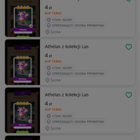
OBSE
4
zł
KUP TERAZ
STAN: NOWY
SPRZEDAJĄCY: OSOBA PRYWATNA
Syców
Athelas z kolekcji Las
OBSE
4
zł
KUP TERAZ
STAN: NOWY
SPRZEDAJĄCY: OSOBA PRYWATNA
Syców
Athelas z kolekcji Las
OBSE
4
zł
KUP TERAZ
STAN: NOWY
SPRZEDAJĄCY: OSOBA PRYWATNA
Syców