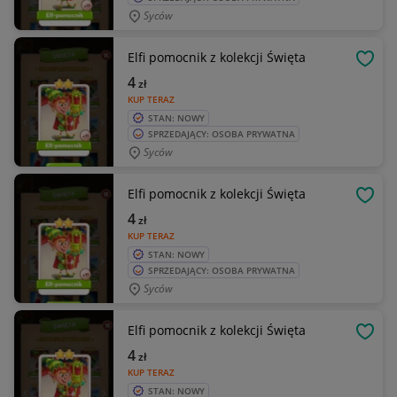
Syców
Elfi pomocnik z kolekcji Święta
OBSE
4
zł
KUP TERAZ
STAN: NOWY
SPRZEDAJĄCY: OSOBA PRYWATNA
Syców
Elfi pomocnik z kolekcji Święta
OBSE
4
zł
KUP TERAZ
STAN: NOWY
SPRZEDAJĄCY: OSOBA PRYWATNA
Syców
Elfi pomocnik z kolekcji Święta
OBSE
4
zł
KUP TERAZ
STAN: NOWY