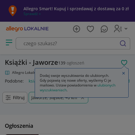
Allegro Smart! Kupuj i sprzedawaj z dostawą za 0 zł
Sprawdź »
Otwórz menu z kategoriami
szukaj
Książki - Jaworze
139
ogłoszeń
POL
Allegro Lokalnie
Kultura i rozrywka
Książki
Zamkn
Dodaj swoje wyszukiwania do ulubionych.
Gdy pojawią się nowe oferty, wyślemy Ci je
Podobne:
książki
regał na książki
półka na książki
okładki 
mailowo. Ustaw powiadomienia w
ulubionych
wyszukiwaniach
.
Filtruj
Jaworze, Śląskie, +0 km
Ogłoszenia