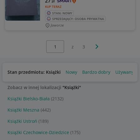
27
zł
KUP TERAZ
STAN: NOWY
SPRZEDAJĄCY: OSOBA PRYWATNA
Jaworze
Wybierz stronę:
Następna strona
z
3
Stan przedmiotu: Książki
Nowy
Bardzo dobry
Używany
Zobacz w innej lokalizacji
"Książki"
Książki Bielsko-Biała
(2132)
Książki Meszna
(442)
Książki Ustroń
(189)
Książki Czechowice-Dziedzice
(175)