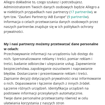
Allegro dokładnie to, czego szukasz i potrzebujesz.
Administratorem Twoich danych osobowych będzie Allegro a
w niektórych przypadkach nasi partnerzy (
17
partnerów
), w
tym tzw. “Zaufani Partnerzy IAB Europe” (
9
partnerów
).
Przydatne informacje
Informacja o celach przetwarzania danych osobowych przez
naszych partnerów znajduje się w ich politykach ochrony
prywatności.
Jak to działa
Napisz do nas
My i nasi partnerzy możemy przetwarzać dane personalne
w celach:
Allegro Gadane dla sprzedających
Przechowywanie informacji na urządzeniu lub dostęp do
Allegro Gadane dla kupujących
nich
.
Spersonalizowane reklamy i treści, pomiar reklam i
treści, badanie odbiorców i ulepszanie usług
.
Zapewnienie
Mapa miejscowości
bezpieczeństwa, zapobieganie oszustwom i naprawianie
błędów
.
Dostarczanie i prezentowanie reklam i treści
.
Informacje prawne
Zapisanie decyzji dotyczących prywatności oraz informowanie
o nich
.
Dopasowanie i łączenie danych z innych źródeł
.
Regulamin
Łączenie różnych urządzeń
.
Identyfikacja urządzeń na
podstawie informacji przesyłanych automatycznie
.
Polityka plików "cookies"
Twoje dane personalne przetwarzamy również w celu
ułatwiania korzystania z naszych stron
Ustawienia plików "cookies"