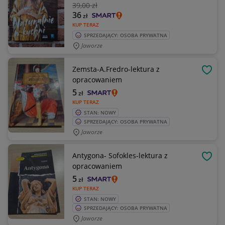
39
,00 zł
36
zł
KUP TERAZ
SPRZEDAJĄCY: OSOBA PRYWATNA
Jaworze
Zemsta-A.Fredro-lektura z
OBSE
opracowaniem
5
zł
KUP TERAZ
STAN: NOWY
SPRZEDAJĄCY: OSOBA PRYWATNA
Jaworze
Antygona- Sofokles-lektura z
OBSE
opracowaniem
5
zł
KUP TERAZ
STAN: NOWY
SPRZEDAJĄCY: OSOBA PRYWATNA
Jaworze