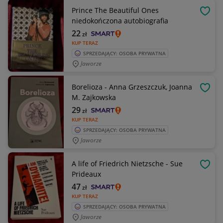
Prince The Beautiful Ones
OBSE
niedokończona autobiografia
22
zł
KUP TERAZ
SPRZEDAJĄCY: OSOBA PRYWATNA
Jaworze
Borelioza - Anna Grzeszczuk, Joanna
OBSE
M. Zajkowska
29
zł
KUP TERAZ
SPRZEDAJĄCY: OSOBA PRYWATNA
Jaworze
A life of Friedrich Nietzsche - Sue
OBSE
Prideaux
47
zł
KUP TERAZ
SPRZEDAJĄCY: OSOBA PRYWATNA
Jaworze