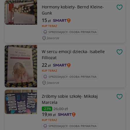
Hormony kobiety- Bernd Kleine-
OBSE
Gunk
15
zł
KUP TERAZ
SPRZEDAJĄCY: OSOBA PRYWATNA
Jaworze
W sercu emocji dziecka- Isabelle
OBSE
Filliozat
22
zł
KUP TERAZ
SPRZEDAJĄCY: OSOBA PRYWATNA
Jaworze
Zróbmy sobie szkołę- Mikołaj
OBSE
Marcela
26
,00 zł
-23%
19
,99
zł
KUP TERAZ
SPRZEDAJĄCY: OSOBA PRYWATNA