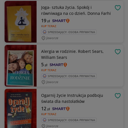
Joga- sztuka życia. Spokój i
OBSE
równiwaga na co dzień. Donna Farhi
19
zł
KUP TERAZ
SPRZEDAJĄCY: OSOBA PRYWATNA
Jaworze
Alergia w rodzinie. Robert Sears,
OBSE
William Sears
5
zł
KUP TERAZ
SPRZEDAJĄCY: OSOBA PRYWATNA
Jaworze
Ogarnij życie Instrukcja podboju
OBSE
świata dla nastolatków
12
zł
KUP TERAZ
SPRZEDAJĄCY: OSOBA PRYWATNA
Jaworze