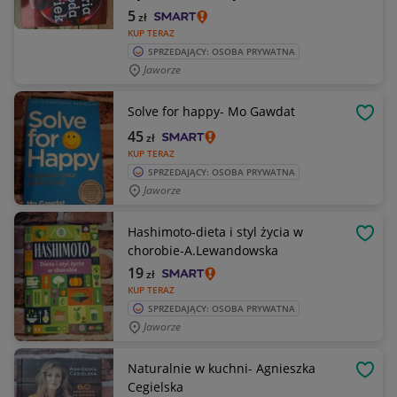
5
zł
KUP TERAZ
SPRZEDAJĄCY: OSOBA PRYWATNA
Jaworze
Solve for happy- Mo Gawdat
OBSE
45
zł
KUP TERAZ
SPRZEDAJĄCY: OSOBA PRYWATNA
Jaworze
Hashimoto-dieta i styl życia w
OBSE
chorobie-A.Lewandowska
19
zł
KUP TERAZ
SPRZEDAJĄCY: OSOBA PRYWATNA
Jaworze
Naturalnie w kuchni- Agnieszka
OBSE
Cegielska