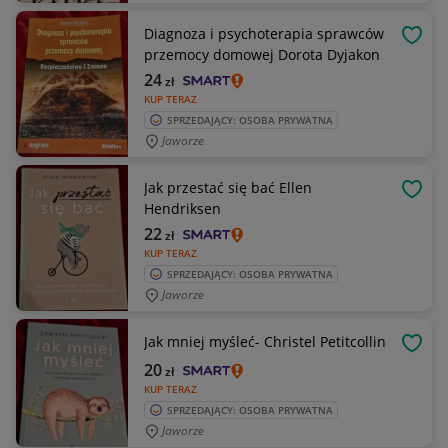
Diagnoza i psychoterapia sprawców
OBSE
przemocy domowej Dorota Dyjakon
24
zł
KUP TERAZ
SPRZEDAJĄCY: OSOBA PRYWATNA
Jaworze
Jak przestać się bać Ellen
OBSE
Hendriksen
22
zł
KUP TERAZ
SPRZEDAJĄCY: OSOBA PRYWATNA
Jaworze
Jak mniej myśleć- Christel Petitcollin
OBSE
20
zł
KUP TERAZ
SPRZEDAJĄCY: OSOBA PRYWATNA
Jaworze