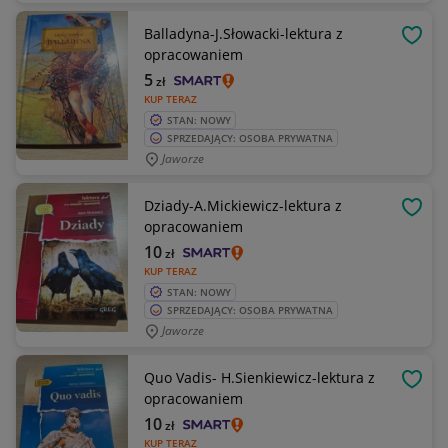
Balladyna-J.Słowacki-lektura z
OBSE
opracowaniem
5
zł
KUP TERAZ
STAN: NOWY
SPRZEDAJĄCY: OSOBA PRYWATNA
Jaworze
Dziady-A.Mickiewicz-lektura z
OBSE
opracowaniem
10
zł
KUP TERAZ
STAN: NOWY
SPRZEDAJĄCY: OSOBA PRYWATNA
Jaworze
Quo Vadis- H.Sienkiewicz-lektura z
OBSE
opracowaniem
10
zł
KUP TERAZ