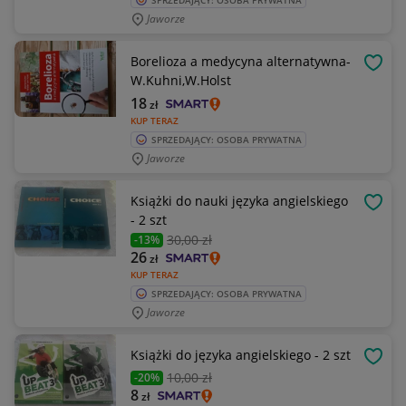
SPRZEDAJĄCY: OSOBA PRYWATNA
Jaworze
Borelioza a medycyna alternatywna-
OBSE
W.Kuhni,W.Holst
18
zł
KUP TERAZ
SPRZEDAJĄCY: OSOBA PRYWATNA
Jaworze
Książki do nauki języka angielskiego
OBSE
- 2 szt
30
,00 zł
-13%
26
zł
KUP TERAZ
SPRZEDAJĄCY: OSOBA PRYWATNA
Jaworze
Książki do języka angielskiego - 2 szt
OBSE
10
,00 zł
-20%
8
zł