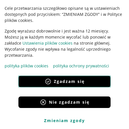
Cele przetwarzania szczegółowo opisane są w ustawieniach
Udostępnianie lokalizacji
dostępnych pod przyciskiem: “ZMIENIAM ZGODY” i w Polityce
Informacje dla Aktu o Usługach Cyfrowych
plików cookies.
Zgodę wyrażasz dobrowolnie i jest ważna 12 miesięcy.
Pobierz aplikację
Możesz ją w każdym momencie wycofać lub ponowić w
zakładce
Ustawienia plików cookies
na stronie głównej.
Wycofanie zgody nie wpływa na legalność uprzedniego
przetwarzania.
polityka plików cookies
polityka ochrony prywatności
Zgadzam się
Nie zgadzam się
Korzystanie z serwisu oznacza akceptację
regulaminu
.
Zmieniam zgody