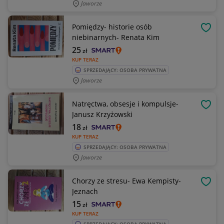
Jaworze
Pomiędzy- historie osób
OBSE
niebinarnych- Renata Kim
25
zł
KUP TERAZ
SPRZEDAJĄCY: OSOBA PRYWATNA
Jaworze
Natręctwa, obsesje i kompulsje-
OBSE
Janusz Krzyżowski
18
zł
KUP TERAZ
SPRZEDAJĄCY: OSOBA PRYWATNA
Jaworze
Chorzy ze stresu- Ewa Kempisty-
OBSE
Jeznach
15
zł
KUP TERAZ