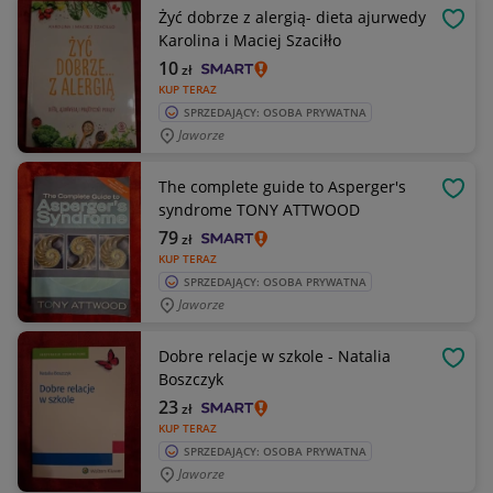
Żyć dobrze z alergią- dieta ajurwedy
OBSE
Karolina i Maciej Szaciłło
10
zł
KUP TERAZ
SPRZEDAJĄCY: OSOBA PRYWATNA
Jaworze
The complete guide to Asperger's
OBSE
syndrome TONY ATTWOOD
79
zł
KUP TERAZ
SPRZEDAJĄCY: OSOBA PRYWATNA
Jaworze
Dobre relacje w szkole - Natalia
OBSE
Boszczyk
23
zł
KUP TERAZ
SPRZEDAJĄCY: OSOBA PRYWATNA
Jaworze