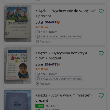
Książka - "Wychowanie do szczęścia"
OBSE
+ prezent
30
zł
KUP TERAZ
STAN: NOWY
SPRZEDAJĄCY: OSOBA PRYWATNA
Jaworze
Książka - "Dyscyplina bez krzyku i
OBSE
bicia" + prezent
35
zł
KUP TERAZ
STAN: NOWY
SPRZEDAJĄCY: OSOBA PRYWATNA
Jaworze
Książka - „Bóg w wielkim mieście” -
OBSE
prezent
30
,00 zł
-10%