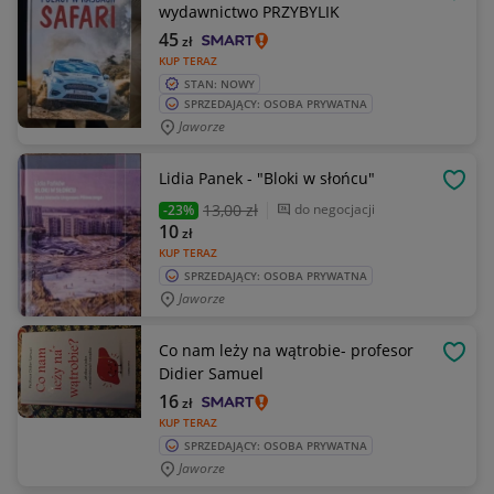
OBSE
wydawnictwo PRZYBYLIK
45
zł
KUP TERAZ
STAN: NOWY
SPRZEDAJĄCY: OSOBA PRYWATNA
Jaworze
Lidia Panek - "Bloki w słońcu"
OBSE
13
,00 zł
do negocjacji
-23%
10
zł
KUP TERAZ
SPRZEDAJĄCY: OSOBA PRYWATNA
Jaworze
Co nam leży na wątrobie- profesor
OBSE
Didier Samuel
16
zł
KUP TERAZ
SPRZEDAJĄCY: OSOBA PRYWATNA
Jaworze