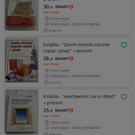
30
zł
KUP TERAZ
STAN: NOWY
SPRZEDAJĄCY: OSOBA PRYWATNA
Jaworze
Książka - "Zanim dziecko zacznie
OBSE
czytać i pisać" + prezent
28
zł
KUP TERAZ
STAN: NOWY
SPRZEDAJĄCY: OSOBA PRYWATNA
Jaworze
Książka - "Asertywność na co dzień"
OBSE
+ prezent
25
zł
KUP TERAZ
STAN: NOWY
SPRZEDAJĄCY: OSOBA PRYWATNA
Jaworze