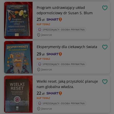
Program uzdrawiający układ
OBSE
odpornościowy dr Susan S. Blum
25
zł
KUP TERAZ
SPRZEDAJĄCY: OSOBA PRYWATNA
Jaworze
Eksperymenty dla ciekawych świata
OBSE
29
zł
KUP TERAZ
SPRZEDAJĄCY: OSOBA PRYWATNA
Jaworze
Wielki reset. Jaką przyszłość planuje
OBSE
nam globalna władza.
22
zł
KUP TERAZ
SPRZEDAJĄCY: OSOBA PRYWATNA
Jaworze