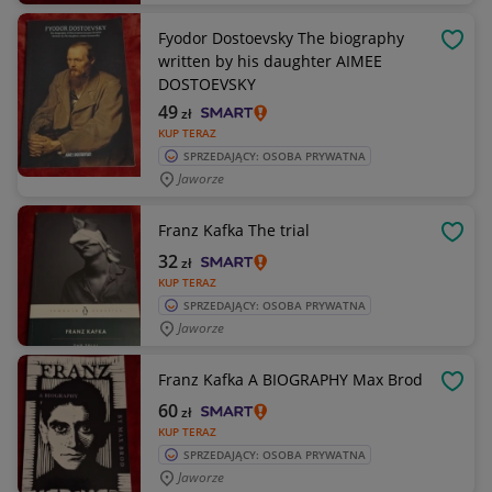
Fyodor Dostoevsky The biography
OBSE
written by his daughter AIMEE
DOSTOEVSKY
49
zł
KUP TERAZ
SPRZEDAJĄCY: OSOBA PRYWATNA
Jaworze
Franz Kafka The trial
OBSE
32
zł
KUP TERAZ
SPRZEDAJĄCY: OSOBA PRYWATNA
Jaworze
Franz Kafka A BIOGRAPHY Max Brod
OBSE
60
zł
KUP TERAZ
SPRZEDAJĄCY: OSOBA PRYWATNA
Jaworze