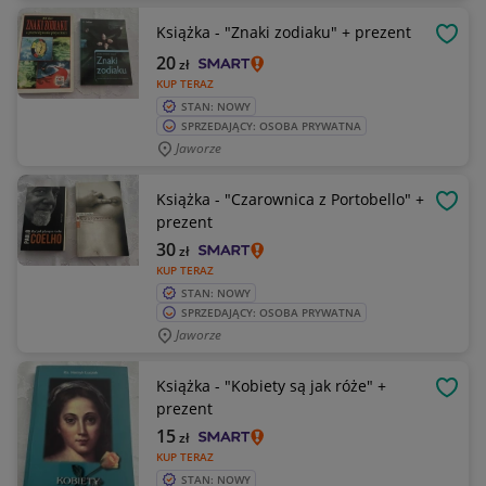
Książka - "Znaki zodiaku" + prezent
OBSE
20
zł
KUP TERAZ
STAN: NOWY
SPRZEDAJĄCY: OSOBA PRYWATNA
Jaworze
Książka - "Czarownica z Portobello" +
OBSE
prezent
30
zł
KUP TERAZ
STAN: NOWY
SPRZEDAJĄCY: OSOBA PRYWATNA
Jaworze
Książka - "Kobiety są jak róże" +
OBSE
prezent
15
zł
KUP TERAZ
STAN: NOWY