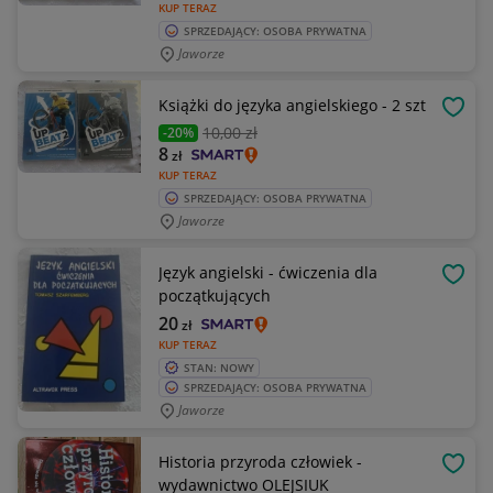
KUP TERAZ
SPRZEDAJĄCY: OSOBA PRYWATNA
Jaworze
Książki do języka angielskiego - 2 szt
OBSE
10
,00 zł
-20%
8
zł
KUP TERAZ
SPRZEDAJĄCY: OSOBA PRYWATNA
Jaworze
Język angielski - ćwiczenia dla
OBSE
początkujących
20
zł
KUP TERAZ
STAN: NOWY
SPRZEDAJĄCY: OSOBA PRYWATNA
Jaworze
Historia przyroda człowiek -
OBSE
wydawnictwo OLEJSIUK