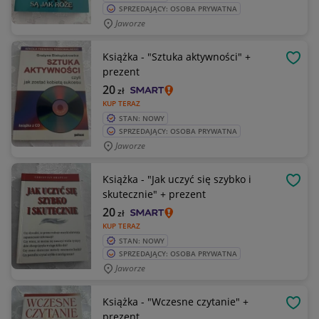
SPRZEDAJĄCY: OSOBA PRYWATNA
Jaworze
Książka - "Sztuka aktywności" +
OBSE
prezent
20
zł
KUP TERAZ
STAN: NOWY
SPRZEDAJĄCY: OSOBA PRYWATNA
Jaworze
Książka - "Jak uczyć się szybko i
OBSE
skutecznie" + prezent
20
zł
KUP TERAZ
STAN: NOWY
SPRZEDAJĄCY: OSOBA PRYWATNA
Jaworze
Książka - "Wczesne czytanie" +
OBSE
prezent