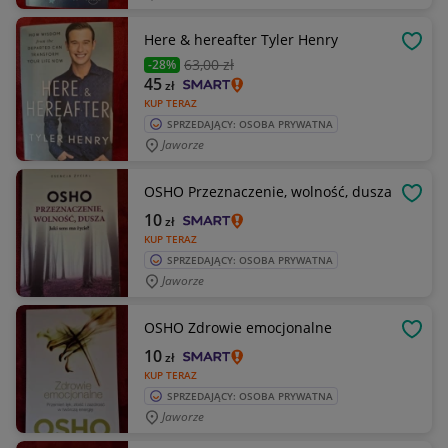
Here & hereafter Tyler Henry
OBSE
63
,00 zł
-28%
45
zł
KUP TERAZ
SPRZEDAJĄCY: OSOBA PRYWATNA
Jaworze
OSHO Przeznaczenie, wolność, dusza
OBSE
10
zł
KUP TERAZ
SPRZEDAJĄCY: OSOBA PRYWATNA
Jaworze
OSHO Zdrowie emocjonalne
OBSE
10
zł
KUP TERAZ
SPRZEDAJĄCY: OSOBA PRYWATNA
Jaworze