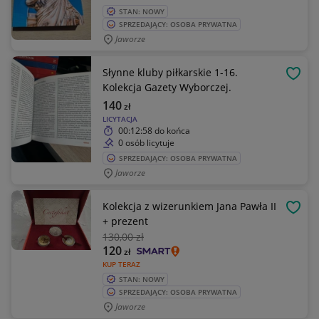
STAN: NOWY
SPRZEDAJĄCY: OSOBA PRYWATNA
Jaworze
Słynne kluby piłkarskie 1-16.
OBSE
Kolekcja Gazety Wyborczej.
140
zł
LICYTACJA
00:12:58
do końca
0 osób licytuje
SPRZEDAJĄCY: OSOBA PRYWATNA
Jaworze
Kolekcja z wizerunkiem Jana Pawła II
OBSE
+ prezent
130
,00 zł
120
zł
KUP TERAZ
STAN: NOWY
SPRZEDAJĄCY: OSOBA PRYWATNA
Jaworze