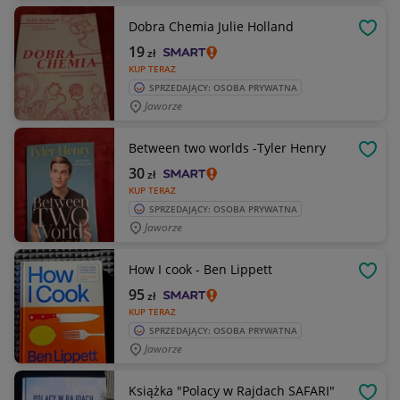
Dobra Chemia Julie Holland
OBSE
19
zł
KUP TERAZ
SPRZEDAJĄCY: OSOBA PRYWATNA
Jaworze
Between two worlds -Tyler Henry
OBSE
30
zł
KUP TERAZ
SPRZEDAJĄCY: OSOBA PRYWATNA
Jaworze
How I cook - Ben Lippett
OBSE
95
zł
KUP TERAZ
SPRZEDAJĄCY: OSOBA PRYWATNA
Jaworze
Książka "Polacy w Rajdach SAFARI"