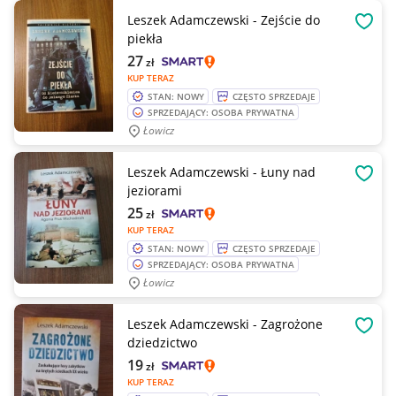
Leszek Adamczewski - Zejście do
OBSE
piekła
27
zł
KUP TERAZ
STAN: NOWY
CZĘSTO SPRZEDAJE
SPRZEDAJĄCY: OSOBA PRYWATNA
Łowicz
Leszek Adamczewski - Łuny nad
OBSE
jeziorami
25
zł
KUP TERAZ
STAN: NOWY
CZĘSTO SPRZEDAJE
SPRZEDAJĄCY: OSOBA PRYWATNA
Łowicz
Leszek Adamczewski - Zagrożone
OBSE
dziedzictwo
19
zł
KUP TERAZ