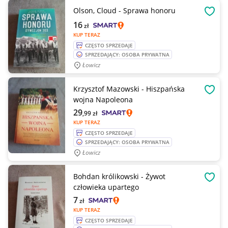
Olson, Cloud - Sprawa honoru
OBSE
16
zł
KUP TERAZ
CZĘSTO SPRZEDAJE
SPRZEDAJĄCY: OSOBA PRYWATNA
Łowicz
Krzysztof Mazowski - Hiszpańska
OBSE
wojna Napoleona
29
,99
zł
KUP TERAZ
CZĘSTO SPRZEDAJE
SPRZEDAJĄCY: OSOBA PRYWATNA
Łowicz
Bohdan królikowski - Żywot
OBSE
człowieka upartego
7
zł
KUP TERAZ
CZĘSTO SPRZEDAJE