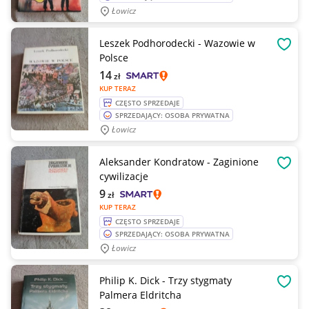
Łowicz
Leszek Podhorodecki - Wazowie w
OBSE
Polsce
14
zł
KUP TERAZ
CZĘSTO SPRZEDAJE
SPRZEDAJĄCY: OSOBA PRYWATNA
Łowicz
Aleksander Kondratow - Zaginione
OBSE
cywilizacje
9
zł
KUP TERAZ
CZĘSTO SPRZEDAJE
SPRZEDAJĄCY: OSOBA PRYWATNA
Łowicz
Philip K. Dick - Trzy stygmaty
OBSE
Palmera Eldritcha