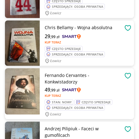
CZĘSTO SPRZEDAJE
SPRZEDAJĄCY: OSOBA PRYWATNA
Łowicz
Chris Bellamy - Wojna absolutna
OBSE
29
,99
zł
KUP TERAZ
CZĘSTO SPRZEDAJE
SPRZEDAJĄCY: OSOBA PRYWATNA
Łowicz
Fernando Cervantes -
OBSE
Konkwistadorzy
49
,99
zł
KUP TERAZ
STAN: NOWY
CZĘSTO SPRZEDAJE
SPRZEDAJĄCY: OSOBA PRYWATNA
Łowicz
Andrzej Pilipiuk - Faceci w
OBSE
gumofilcach