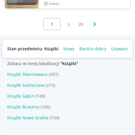
Łowicz
Wybierz stronę:
Następna strona
z
20
Stan przedmiotu: Książki
Nowy
Bardzo dobry
Używany
Zobacz w innej lokalizacji
"Książki"
Książki Skierniewice
(497)
Książki Sochaczew
(219)
Książki Gąbin
(749)
Książki Brzeziny
(186)
Książki Nowe Grabie
(154)