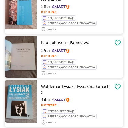
28
zł
KUP TERAZ
CZĘSTO SPRZEDAJE
SPRZEDAJĄCY: OSOBA PRYWATNA
Łowicz
Paul Johnson - Papiestwo
OBSE
25
zł
KUP TERAZ
CZĘSTO SPRZEDAJE
SPRZEDAJĄCY: OSOBA PRYWATNA
Łowicz
Waldemar Łysiak - Łysiak na łamach
OBSE
2
14
zł
KUP TERAZ
CZĘSTO SPRZEDAJE
SPRZEDAJĄCY: OSOBA PRYWATNA
Łowicz