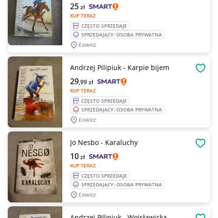
25
zł
KUP TERAZ
CZĘSTO SPRZEDAJE
SPRZEDAJĄCY: OSOBA PRYWATNA
Łowicz
Andrzej Pilipiuk - Karpie bijem
OBSE
29
,99
zł
KUP TERAZ
CZĘSTO SPRZEDAJE
SPRZEDAJĄCY: OSOBA PRYWATNA
Łowicz
Jo Nesbo - Karaluchy
OBSE
10
zł
KUP TERAZ
CZĘSTO SPRZEDAJE
SPRZEDAJĄCY: OSOBA PRYWATNA
Łowicz
Andrzej Pilipiuk - Wojsławicka