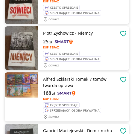
KUP TERAZ
CZĘSTO SPRZEDAJE
SPRZEDAJĄCY: OSOBA PRYWATNA
Łowicz
Piotr Zychowicz - Niemcy
OBSE
25
zł
KUP TERAZ
CZĘSTO SPRZEDAJE
SPRZEDAJĄCY: OSOBA PRYWATNA
Łowicz
Alfred Szklarski Tomek 7 tomów
OBSE
twarda oprawa
168
zł
KUP TERAZ
CZĘSTO SPRZEDAJE
SPRZEDAJĄCY: OSOBA PRYWATNA
Łowicz
Gabriel Maciejewski - Dom z mchu i
OBSE