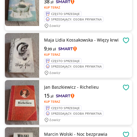
38
zł
KUP TERAZ
CZĘSTO SPRZEDAJE
SPRZEDAJĄCY: OSOBA PRYWATNA
Łowicz
Maja Lidia Kossakowska - Więzy krwi
OBSE
9
,99
zł
KUP TERAZ
CZĘSTO SPRZEDAJE
SPRZEDAJĄCY: OSOBA PRYWATNA
Łowicz
Jan Baszkiewicz - Richelieu
OBSE
15
zł
KUP TERAZ
CZĘSTO SPRZEDAJE
SPRZEDAJĄCY: OSOBA PRYWATNA
Łowicz
Marcin Wolski - Noc bezprawia