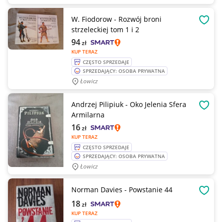
W. Fiodorow - Rozwój broni
OBSE
strzeleckiej tom 1 i 2
94
zł
KUP TERAZ
CZĘSTO SPRZEDAJE
SPRZEDAJĄCY: OSOBA PRYWATNA
Łowicz
Andrzej Pilipiuk - Oko Jelenia Sfera
OBSE
Armilarna
16
zł
KUP TERAZ
CZĘSTO SPRZEDAJE
SPRZEDAJĄCY: OSOBA PRYWATNA
Łowicz
Norman Davies - Powstanie 44
OBSE
18
zł
KUP TERAZ