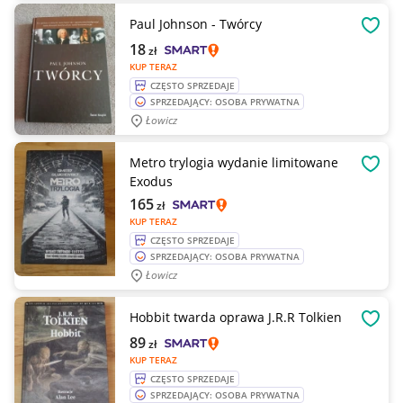
Paul Johnson - Twórcy
OBSE
18
zł
KUP TERAZ
CZĘSTO SPRZEDAJE
SPRZEDAJĄCY: OSOBA PRYWATNA
Łowicz
Metro trylogia wydanie limitowane
OBSE
Exodus
165
zł
KUP TERAZ
CZĘSTO SPRZEDAJE
SPRZEDAJĄCY: OSOBA PRYWATNA
Łowicz
Hobbit twarda oprawa J.R.R Tolkien
OBSE
89
zł
KUP TERAZ
CZĘSTO SPRZEDAJE
SPRZEDAJĄCY: OSOBA PRYWATNA