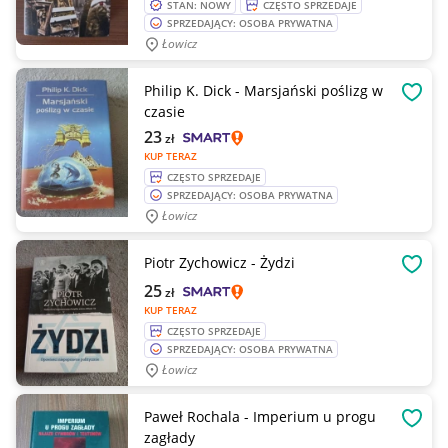
STAN: NOWY
CZĘSTO SPRZEDAJE
SPRZEDAJĄCY: OSOBA PRYWATNA
Łowicz
Philip K. Dick - Marsjański poślizg w
OBSE
czasie
23
zł
KUP TERAZ
CZĘSTO SPRZEDAJE
SPRZEDAJĄCY: OSOBA PRYWATNA
Łowicz
Piotr Zychowicz - Żydzi
OBSE
25
zł
KUP TERAZ
CZĘSTO SPRZEDAJE
SPRZEDAJĄCY: OSOBA PRYWATNA
Łowicz
Paweł Rochala - Imperium u progu
OBSE
zagłady