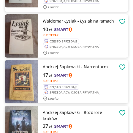
SPRZEDAJĄCY: OSOBA PRYWATNA
Łowicz
Waldemar Łysiak - Łysiak na łamach
OBSE
10
zł
KUP TERAZ
CZĘSTO SPRZEDAJE
SPRZEDAJĄCY: OSOBA PRYWATNA
Łowicz
Andrzej Sapkowski - Narrenturm
OBSE
17
zł
KUP TERAZ
CZĘSTO SPRZEDAJE
SPRZEDAJĄCY: OSOBA PRYWATNA
Łowicz
Andrzej Sapkowski - Rozdroże
OBSE
kruków
27
zł
KUP TERAZ