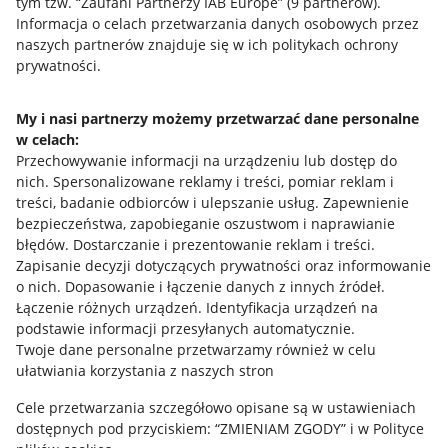
tym tzw. “Zaufani Partnerzy IAB Europe” (
9
partnerów
).
Przydatne informacje
Informacja o celach przetwarzania danych osobowych przez
naszych partnerów znajduje się w ich politykach ochrony
prywatności.
Jak to działa
Napisz do nas
My i nasi partnerzy możemy przetwarzać dane personalne
w celach:
Allegro Gadane dla sprzedających
Przechowywanie informacji na urządzeniu lub dostęp do
Allegro Gadane dla kupujących
nich
.
Spersonalizowane reklamy i treści, pomiar reklam i
treści, badanie odbiorców i ulepszanie usług
.
Zapewnienie
Mapa miejscowości
bezpieczeństwa, zapobieganie oszustwom i naprawianie
błędów
.
Dostarczanie i prezentowanie reklam i treści
.
Informacje prawne
Zapisanie decyzji dotyczących prywatności oraz informowanie
o nich
.
Dopasowanie i łączenie danych z innych źródeł
.
Regulamin
Łączenie różnych urządzeń
.
Identyfikacja urządzeń na
podstawie informacji przesyłanych automatycznie
.
Polityka plików "cookies"
Twoje dane personalne przetwarzamy również w celu
ułatwiania korzystania z naszych stron
Ustawienia plików "cookies"
Cele przetwarzania szczegółowo opisane są w ustawieniach
Udostępnianie lokalizacji
dostępnych pod przyciskiem: “ZMIENIAM ZGODY” i w Polityce
Informacje dla Aktu o Usługach Cyfrowych