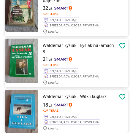
bajeczne
32
zł
KUP TERAZ
CZĘSTO SPRZEDAJE
SPRZEDAJĄCY: OSOBA PRYWATNA
Łowicz
Waldemar Łysiak - Łysiak na łamach
OBSE
3
21
zł
KUP TERAZ
CZĘSTO SPRZEDAJE
SPRZEDAJĄCY: OSOBA PRYWATNA
Łowicz
Waldemar Łysiak - Wilk i kuglarz
OBSE
18
zł
KUP TERAZ
CZĘSTO SPRZEDAJE
SPRZEDAJĄCY: OSOBA PRYWATNA
Łowicz