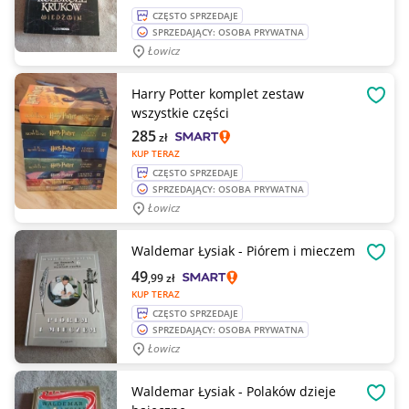
CZĘSTO SPRZEDAJE
SPRZEDAJĄCY: OSOBA PRYWATNA
Łowicz
Harry Potter komplet zestaw
OBSE
wszystkie części
285
zł
KUP TERAZ
CZĘSTO SPRZEDAJE
SPRZEDAJĄCY: OSOBA PRYWATNA
Łowicz
Waldemar Łysiak - Piórem i mieczem
OBSE
49
,99
zł
KUP TERAZ
CZĘSTO SPRZEDAJE
SPRZEDAJĄCY: OSOBA PRYWATNA
Łowicz
Waldemar Łysiak - Polaków dzieje
OBSE