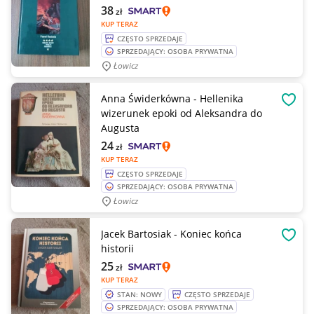
38
zł
KUP TERAZ
CZĘSTO SPRZEDAJE
SPRZEDAJĄCY: OSOBA PRYWATNA
Łowicz
Anna Świderkówna - Hellenika
OBSE
wizerunek epoki od Aleksandra do
Augusta
24
zł
KUP TERAZ
CZĘSTO SPRZEDAJE
SPRZEDAJĄCY: OSOBA PRYWATNA
Łowicz
Jacek Bartosiak - Koniec końca
OBSE
historii
25
zł
KUP TERAZ
STAN: NOWY
CZĘSTO SPRZEDAJE
SPRZEDAJĄCY: OSOBA PRYWATNA