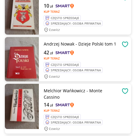
OBSE
10
zł
KUP TERAZ
CZĘSTO SPRZEDAJE
SPRZEDAJĄCY: OSOBA PRYWATNA
Łowicz
Andrzej Nowak - Dzieje Polski tom 1
OBSE
42
zł
KUP TERAZ
CZĘSTO SPRZEDAJE
SPRZEDAJĄCY: OSOBA PRYWATNA
Łowicz
Melchior Wańkowicz - Monte
OBSE
Cassino
14
zł
KUP TERAZ
CZĘSTO SPRZEDAJE
SPRZEDAJĄCY: OSOBA PRYWATNA
Łowicz