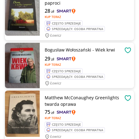
paproci
28
zł
KUP TERAZ
CZĘSTO SPRZEDAJE
SPRZEDAJĄCY: OSOBA PRYWATNA
Łowicz
Bogusław Wołoszański - Wiek krwi
OBSE
29
zł
KUP TERAZ
CZĘSTO SPRZEDAJE
SPRZEDAJĄCY: OSOBA PRYWATNA
Łowicz
Matthew McConaughey Greenlights
OBSE
twarda oprawa
75
zł
KUP TERAZ
CZĘSTO SPRZEDAJE
SPRZEDAJĄCY: OSOBA PRYWATNA
Łowicz