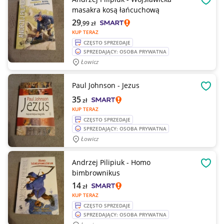
OBSE
masakra kosą łańcuchową
29
,99
zł
KUP TERAZ
CZĘSTO SPRZEDAJE
SPRZEDAJĄCY: OSOBA PRYWATNA
Łowicz
Paul Johnson - Jezus
OBSE
35
zł
KUP TERAZ
CZĘSTO SPRZEDAJE
SPRZEDAJĄCY: OSOBA PRYWATNA
Łowicz
Andrzej Pilipiuk - Homo
OBSE
bimbrownikus
14
zł
KUP TERAZ
CZĘSTO SPRZEDAJE
SPRZEDAJĄCY: OSOBA PRYWATNA