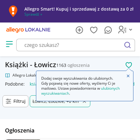
Allegro Smart! Kupuj i sprzedawaj z dostawą za 0 zł
Sprawdź »
Otwórz menu z kategoriami
szukaj
Książki - Łowicz
1163
ogłoszenia
POL
Allegro Lokalnie
Kultura i rozrywka
Książki
Zamkn
Dodaj swoje wyszukiwania do ulubionych.
Gdy pojawią się nowe oferty, wyślemy Ci je
Podobne:
książki
regał na książki
półka na książki
okładki 
mailowo. Ustaw powiadomienia w
ulubionych
wyszukiwaniach
.
Filtruj
Łowicz, Łódzkie, +0 km
Ogłoszenia