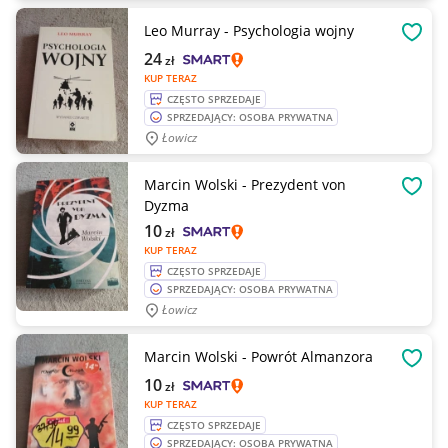
Leo Murray - Psychologia wojny
OBSE
24
zł
KUP TERAZ
CZĘSTO SPRZEDAJE
SPRZEDAJĄCY: OSOBA PRYWATNA
Łowicz
Marcin Wolski - Prezydent von
OBSE
Dyzma
10
zł
KUP TERAZ
CZĘSTO SPRZEDAJE
SPRZEDAJĄCY: OSOBA PRYWATNA
Łowicz
Marcin Wolski - Powrót Almanzora
OBSE
10
zł
KUP TERAZ
CZĘSTO SPRZEDAJE
SPRZEDAJĄCY: OSOBA PRYWATNA