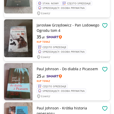
STAN: NOWY
CZĘSTO SPRZEDAJE
SPRZEDAJĄCY: OSOBA PRYWATNA
Łowicz
Jarosław Grzędowicz - Pan Lodowego
OBSE
Ogrodu tom 4
35
zł
KUP TERAZ
CZĘSTO SPRZEDAJE
SPRZEDAJĄCY: OSOBA PRYWATNA
Łowicz
Paul Johnson - Do diabła z Picassem
OBSE
25
zł
KUP TERAZ
CZĘSTO SPRZEDAJE
SPRZEDAJĄCY: OSOBA PRYWATNA
Łowicz
Paul Johnson - Krótka historia
OBSE
renesansu