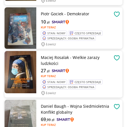
Łowicz
Piotr Gociek - Demokrator
OBSE
10
zł
KUP TERAZ
STAN: NOWY
CZĘSTO SPRZEDAJE
SPRZEDAJĄCY: OSOBA PRYWATNA
Łowicz
Maciej Rosalak - Wielkie zarazy
OBSE
ludzkości
27
zł
KUP TERAZ
STAN: NOWY
CZĘSTO SPRZEDAJE
SPRZEDAJĄCY: OSOBA PRYWATNA
Łowicz
Daniel Baugh - Wojna Siedmioletnia
OBSE
Konflikt globalny
69
,99
zł
KUP TERAZ