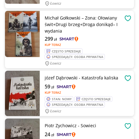
Łowicz
Michał Gołkowski – Zona: Ołowiany
OBSE
świt+Drugi brzeg+Droga donikąd– I
wydania
299
zł
KUP TERAZ
CZĘSTO SPRZEDAJE
SPRZEDAJĄCY: OSOBA PRYWATNA
Łowicz
józef Dąbrowski - Katastrofa kaliska
OBSE
59
zł
KUP TERAZ
STAN: NOWY
CZĘSTO SPRZEDAJE
SPRZEDAJĄCY: OSOBA PRYWATNA
Łowicz
Piotr Zychowicz - Sowieci
OBSE
24
zł