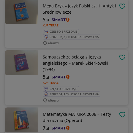
Mega Bryk – Język Polski cz. 1: Antyk i
OBSE
Średniowiecze
5
zł
KUP TERAZ
CZĘSTO SPRZEDAJE
SPRZEDAJĄCY: OSOBA PRYWATNA
Mława
Samouczek ze ściągą z języka
OBSE
angielskiego – Marek Skierkowski
(1994)
5
zł
KUP TERAZ
CZĘSTO SPRZEDAJE
SPRZEDAJĄCY: OSOBA PRYWATNA
Mława
Matematyka MATURA 2006 – Testy
OBSE
dla ucznia (Operon)
7
zł