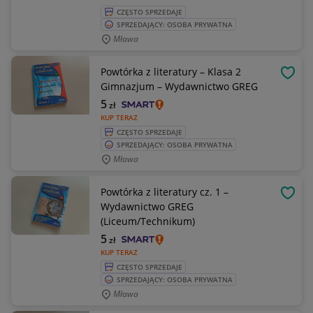
CZĘSTO SPRZEDAJE
SPRZEDAJĄCY: OSOBA PRYWATNA
Mława
Powtórka z literatury – Klasa 2
OBSE
Gimnazjum – Wydawnictwo GREG
5
zł
KUP TERAZ
CZĘSTO SPRZEDAJE
SPRZEDAJĄCY: OSOBA PRYWATNA
Mława
Powtórka z literatury cz. 1 –
OBSE
Wydawnictwo GREG
(Liceum/Technikum)
5
zł
KUP TERAZ
CZĘSTO SPRZEDAJE
SPRZEDAJĄCY: OSOBA PRYWATNA
Mława