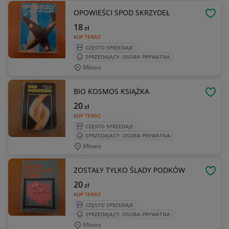
OPOWIEŚCI SPOD SKRZYDEŁ
OBSE
18
zł
KUP TERAZ
CZĘSTO SPRZEDAJE
SPRZEDAJĄCY: OSOBA PRYWATNA
Mława
BIO KOSMOS KSIĄŻKA
OBSE
20
zł
KUP TERAZ
CZĘSTO SPRZEDAJE
SPRZEDAJĄCY: OSOBA PRYWATNA
Mława
ZOSTAŁY TYLKO ŚLADY PODKÓW
OBSE
20
zł
KUP TERAZ
CZĘSTO SPRZEDAJE
SPRZEDAJĄCY: OSOBA PRYWATNA
Mława