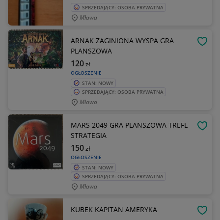
SPRZEDAJĄCY: OSOBA PRYWATNA
Mława
ARNAK ZAGINIONA WYSPA GRA
OBSE
PLANSZOWA
120
zł
OGŁOSZENIE
STAN: NOWY
SPRZEDAJĄCY: OSOBA PRYWATNA
Mława
MARS 2049 GRA PLANSZOWA TREFL
OBSE
STRATEGIA
150
zł
OGŁOSZENIE
STAN: NOWY
SPRZEDAJĄCY: OSOBA PRYWATNA
Mława
KUBEK KAPITAN AMERYKA
OBSE