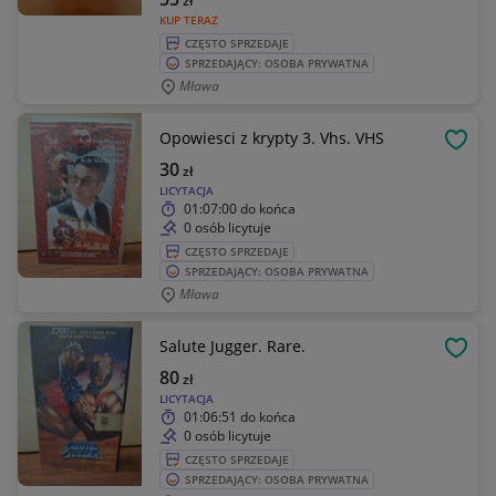
zł
KUP TERAZ
CZĘSTO SPRZEDAJE
SPRZEDAJĄCY: OSOBA PRYWATNA
Mława
Opowiesci z krypty 3. Vhs. VHS
OBSE
30
zł
LICYTACJA
01:07:00
do końca
0 osób licytuje
CZĘSTO SPRZEDAJE
SPRZEDAJĄCY: OSOBA PRYWATNA
Mława
Salute Jugger. Rare.
OBSE
80
zł
LICYTACJA
01:06:51
do końca
0 osób licytuje
CZĘSTO SPRZEDAJE
SPRZEDAJĄCY: OSOBA PRYWATNA