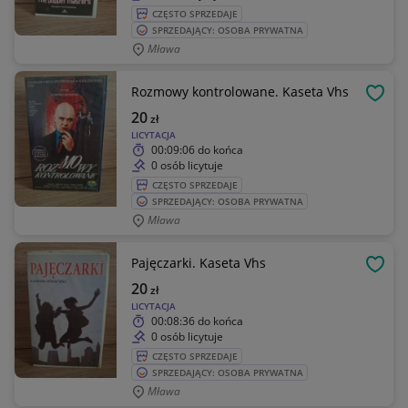
CZĘSTO SPRZEDAJE
SPRZEDAJĄCY: OSOBA PRYWATNA
Mława
Rozmowy kontrolowane. Kaseta Vhs
OBSE
20
zł
LICYTACJA
00:09:06
do końca
0 osób licytuje
CZĘSTO SPRZEDAJE
SPRZEDAJĄCY: OSOBA PRYWATNA
Mława
Pajęczarki. Kaseta Vhs
OBSE
20
zł
LICYTACJA
00:08:36
do końca
0 osób licytuje
CZĘSTO SPRZEDAJE
SPRZEDAJĄCY: OSOBA PRYWATNA
Mława