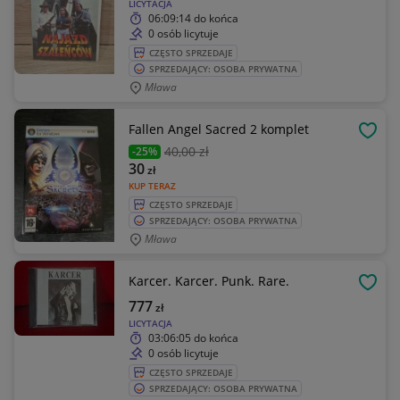
LICYTACJA
06:09:14
do końca
0 osób licytuje
CZĘSTO SPRZEDAJE
SPRZEDAJĄCY: OSOBA PRYWATNA
Mława
Fallen Angel Sacred 2 komplet
OBSE
40
,00 zł
-25%
30
zł
KUP TERAZ
CZĘSTO SPRZEDAJE
SPRZEDAJĄCY: OSOBA PRYWATNA
Mława
Karcer. Karcer. Punk. Rare.
OBSE
777
zł
LICYTACJA
03:06:05
do końca
0 osób licytuje
CZĘSTO SPRZEDAJE
SPRZEDAJĄCY: OSOBA PRYWATNA