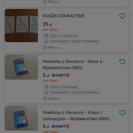
Mława
KSIĄŻKI EDUKACYJNE
OBSE
35
zł
KUP TERAZ
CZĘSTO SPRZEDAJE
SPRZEDAJĄCY: OSOBA PRYWATNA
Mława
Powtórka z literatury - Klasa 4 -
OBSE
Wydawnictwo GREG
5
zł
KUP TERAZ
CZĘSTO SPRZEDAJE
SPRZEDAJĄCY: OSOBA PRYWATNA
Mława
Powtórka z literatury – Klasa 1
OBSE
Gimnazjum – Wydawnictwo GREG
5
zł
KUP TERAZ