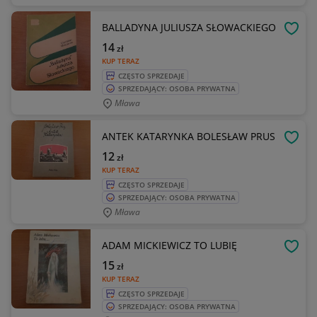
BALLADYNA JULIUSZA SŁOWACKIEGO
OBSE
14
zł
KUP TERAZ
CZĘSTO SPRZEDAJE
SPRZEDAJĄCY: OSOBA PRYWATNA
Mława
ANTEK KATARYNKA BOLESŁAW PRUS
OBSE
12
zł
KUP TERAZ
CZĘSTO SPRZEDAJE
SPRZEDAJĄCY: OSOBA PRYWATNA
Mława
ADAM MICKIEWICZ TO LUBIĘ
OBSE
15
zł
KUP TERAZ
CZĘSTO SPRZEDAJE
SPRZEDAJĄCY: OSOBA PRYWATNA