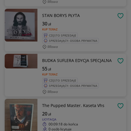
Mława
STAN BORYS PŁYTA
OBSE
30
zł
KUP TERAZ
CZĘSTO SPRZEDAJE
SPRZEDAJĄCY: OSOBA PRYWATNA
Mława
BUDKA SUFLERA EDYCJA SPECJALNA
OBSE
55
zł
KUP TERAZ
CZĘSTO SPRZEDAJE
SPRZEDAJĄCY: OSOBA PRYWATNA
Mława
The Pupped Master. Kaseta Vhs
OBSE
20
zł
LICYTACJA
00:09:18
do końca
0 osób licytuje