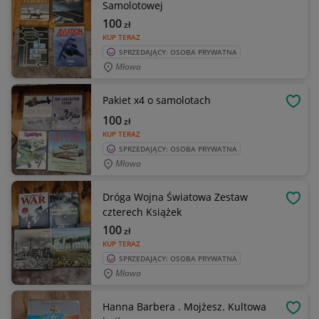
Samolotowej
100
zł
KUP TERAZ
SPRZEDAJĄCY: OSOBA PRYWATNA
Mława
Pakiet x4 o samolotach
OBSE
100
zł
KUP TERAZ
SPRZEDAJĄCY: OSOBA PRYWATNA
Mława
Dróga Wojna Światowa Zestaw
OBSE
czterech Książek
100
zł
KUP TERAZ
SPRZEDAJĄCY: OSOBA PRYWATNA
Mława
Hanna Barbera . Mojżesz. Kultowa
OBSE