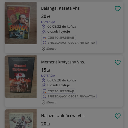
Balanga. Kaseta Vhs
OBSE
20
zł
LICYTACJA
00:08:32
do końca
0 osób licytuje
CZĘSTO SPRZEDAJE
SPRZEDAJĄCY: OSOBA PRYWATNA
Mława
Moment krytyczny Vhs.
OBSE
15
zł
LICYTACJA
06:09:20
do końca
0 osób licytuje
CZĘSTO SPRZEDAJE
SPRZEDAJĄCY: OSOBA PRYWATNA
Mława
Najazd szaleńców. Vhs.
OBSE
20
zł