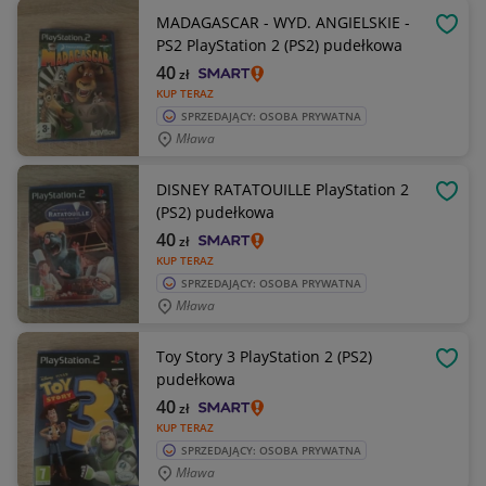
MADAGASCAR - WYD. ANGIELSKIE -
OBSE
PS2 PlayStation 2 (PS2) pudełkowa
40
zł
KUP TERAZ
SPRZEDAJĄCY: OSOBA PRYWATNA
Mława
DISNEY RATATOUILLE PlayStation 2
OBSE
(PS2) pudełkowa
40
zł
KUP TERAZ
SPRZEDAJĄCY: OSOBA PRYWATNA
Mława
Toy Story 3 PlayStation 2 (PS2)
OBSE
pudełkowa
40
zł
KUP TERAZ
SPRZEDAJĄCY: OSOBA PRYWATNA
Mława