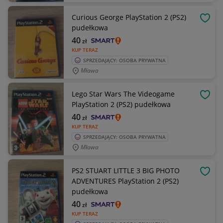
Curious George PlayStation 2 (PS2)
OBSE
pudełkowa
40
zł
KUP TERAZ
SPRZEDAJĄCY: OSOBA PRYWATNA
Mława
Lego Star Wars The Videogame
OBSE
PlayStation 2 (PS2) pudełkowa
40
zł
KUP TERAZ
SPRZEDAJĄCY: OSOBA PRYWATNA
Mława
PS2 STUART LITTLE 3 BIG PHOTO
OBSE
ADVENTURES PlayStation 2 (PS2)
pudełkowa
40
zł
KUP TERAZ