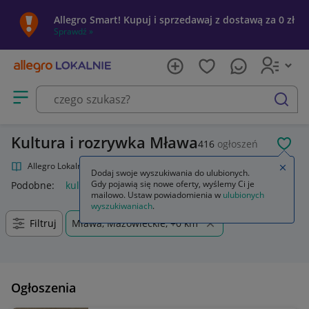
Allegro Smart! Kupuj i sprzedawaj z dostawą za 0 zł
Sprawdź »
Otwórz menu z kategoriami
szukaj
Kultura i rozrywka Mława
416
ogłoszeń
POL
Allegro Lokalnie
Kultura i rozrywka
Zamkn
Dodaj swoje wyszukiwania do ulubionych.
Gdy pojawią się nowe oferty, wyślemy Ci je
Podobne:
kultura i rozrywka
mailowo. Ustaw powiadomienia w
ulubionych
wyszukiwaniach
.
Filtruj
Mława, Mazowieckie, +0 km
Ogłoszenia