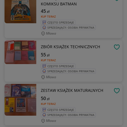
OBSE
KOMIKSU BATMAN
45
zł
KUP TERAZ
CZĘSTO SPRZEDAJE
SPRZEDAJĄCY: OSOBA PRYWATNA
Mława
ZBIÓR KSIĄŻEK TECHNICZNYCH
OBSE
55
zł
KUP TERAZ
CZĘSTO SPRZEDAJE
SPRZEDAJĄCY: OSOBA PRYWATNA
Mława
ZESTAW KSIĄŻEK MATURALNYCH
OBSE
50
zł
KUP TERAZ
CZĘSTO SPRZEDAJE
SPRZEDAJĄCY: OSOBA PRYWATNA
Mława