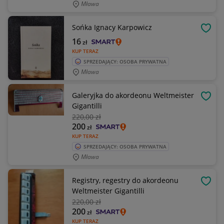
Mława
Sońka Ignacy Karpowicz
OBSE
16
zł
KUP TERAZ
SPRZEDAJĄCY: OSOBA PRYWATNA
Mława
Galeryjka do akordeonu Weltmeister
OBSE
Gigantilli
220
,00 zł
200
zł
KUP TERAZ
SPRZEDAJĄCY: OSOBA PRYWATNA
Mława
Registry, regestry do akordeonu
OBSE
Weltmeister Gigantilli
220
,00 zł
200
zł
KUP TERAZ