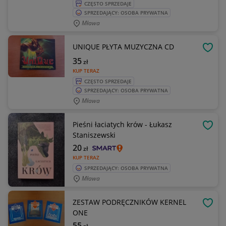
CZĘSTO SPRZEDAJE
SPRZEDAJĄCY: OSOBA PRYWATNA
Mława
UNIQUE PŁYTA MUZYCZNA CD
OBSE
35
zł
KUP TERAZ
CZĘSTO SPRZEDAJE
SPRZEDAJĄCY: OSOBA PRYWATNA
Mława
Pieśni łaciatych krów - Łukasz
OBSE
Staniszewski
20
zł
KUP TERAZ
SPRZEDAJĄCY: OSOBA PRYWATNA
Mława
ZESTAW PODRĘCZNIKÓW KERNEL
OBSE
ONE
55