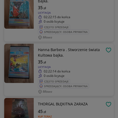
bajka.
35
zł
LICYTACJA
02:22:15
do końca
0 osób licytuje
CZĘSTO SPRZEDAJE
SPRZEDAJĄCY: OSOBA PRYWATNA
Mława
Hanna Barbera . Stworzenie świata
OBSE
Kultowa bajka.
35
zł
LICYTACJA
02:22:14
do końca
0 osób licytuje
CZĘSTO SPRZEDAJE
SPRZEDAJĄCY: OSOBA PRYWATNA
Mława
THORGAL BŁĘKITNA ZARAZA
OBSE
45
zł
KUP TERAZ