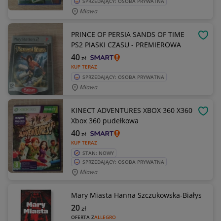
SPRZEDAJĄCY: OSOBA PRYWATNA
Mława
PRINCE OF PERSIA SANDS OF TIME
OBSE
PS2 PIASKI CZASU - PREMIEROWA
40
zł
KUP TERAZ
SPRZEDAJĄCY: OSOBA PRYWATNA
Mława
KINECT ADVENTURES XBOX 360 X360
OBSE
Xbox 360 pudełkowa
40
zł
KUP TERAZ
STAN: NOWY
SPRZEDAJĄCY: OSOBA PRYWATNA
Mława
Mary Miasta Hanna Szczukowska-Białys
20
zł
OFERTA Z
ALLEGRO