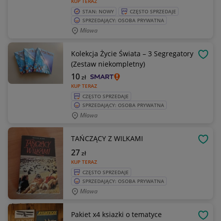
KUP TERAZ
STAN: NOWY
CZĘSTO SPRZEDAJE
SPRZEDAJĄCY: OSOBA PRYWATNA
Mława
Kolekcja Życie Świata – 3 Segregatory
OBSE
(Zestaw niekompletny)
10
zł
KUP TERAZ
CZĘSTO SPRZEDAJE
SPRZEDAJĄCY: OSOBA PRYWATNA
Mława
TAŃCZĄCY Z WILKAMI
OBSE
27
zł
KUP TERAZ
CZĘSTO SPRZEDAJE
SPRZEDAJĄCY: OSOBA PRYWATNA
Mława
Pakiet x4 ksiazki o tematyce
OBSE