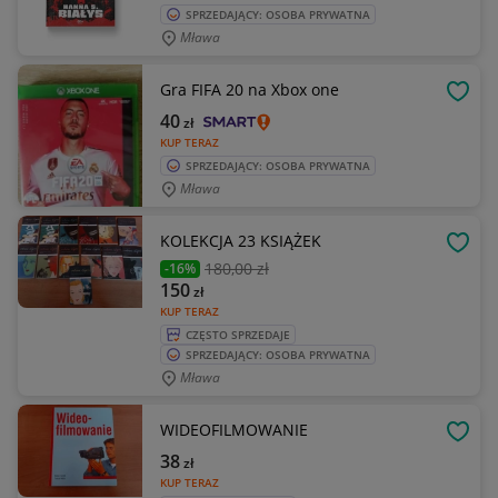
SPRZEDAJĄCY: OSOBA PRYWATNA
Mława
Gra FIFA 20 na Xbox one
OBSE
40
zł
KUP TERAZ
SPRZEDAJĄCY: OSOBA PRYWATNA
Mława
KOLEKCJA 23 KSIĄŻEK
OBSE
180
,00 zł
-16%
150
zł
KUP TERAZ
CZĘSTO SPRZEDAJE
SPRZEDAJĄCY: OSOBA PRYWATNA
Mława
WIDEOFILMOWANIE
OBSE
38
zł
KUP TERAZ