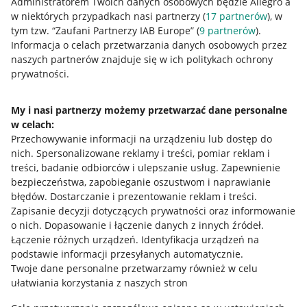
Administratorem Twoich danych osobowych będzie Allegro a
w niektórych przypadkach nasi partnerzy (
17
partnerów
), w
tym tzw. “Zaufani Partnerzy IAB Europe” (
9
partnerów
).
Przydatne informacje
Informacja o celach przetwarzania danych osobowych przez
naszych partnerów znajduje się w ich politykach ochrony
prywatności.
Jak to działa
Napisz do nas
My i nasi partnerzy możemy przetwarzać dane personalne
w celach:
Allegro Gadane dla sprzedających
Przechowywanie informacji na urządzeniu lub dostęp do
Allegro Gadane dla kupujących
nich
.
Spersonalizowane reklamy i treści, pomiar reklam i
treści, badanie odbiorców i ulepszanie usług
.
Zapewnienie
Mapa miejscowości
bezpieczeństwa, zapobieganie oszustwom i naprawianie
błędów
.
Dostarczanie i prezentowanie reklam i treści
.
Informacje prawne
Zapisanie decyzji dotyczących prywatności oraz informowanie
o nich
.
Dopasowanie i łączenie danych z innych źródeł
.
Regulamin
Łączenie różnych urządzeń
.
Identyfikacja urządzeń na
podstawie informacji przesyłanych automatycznie
.
Polityka plików "cookies"
Twoje dane personalne przetwarzamy również w celu
ułatwiania korzystania z naszych stron
Ustawienia plików "cookies"