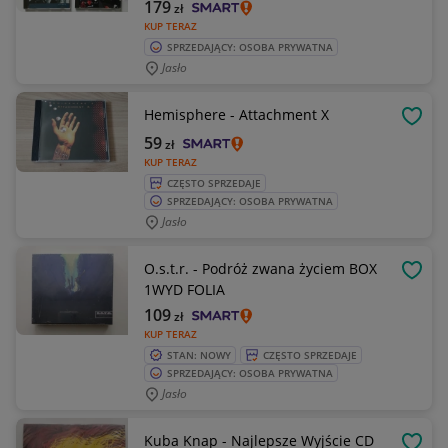
179
zł
KUP TERAZ
SPRZEDAJĄCY: OSOBA PRYWATNA
Jasło
Hemisphere - Attachment X
OBSE
59
zł
KUP TERAZ
CZĘSTO SPRZEDAJE
SPRZEDAJĄCY: OSOBA PRYWATNA
Jasło
O.s.t.r. - Podróż zwana życiem BOX
OBSE
1WYD FOLIA
109
zł
KUP TERAZ
STAN: NOWY
CZĘSTO SPRZEDAJE
SPRZEDAJĄCY: OSOBA PRYWATNA
Jasło
Kuba Knap - Najlepsze Wyjście CD