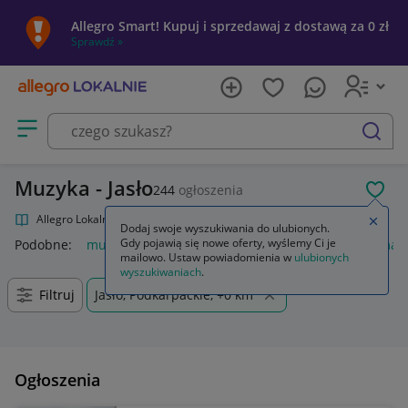
Allegro Smart! Kupuj i sprzedawaj z dostawą za 0 zł
Sprawdź »
Otwórz menu z kategoriami
szukaj
Muzyka - Jasło
244
ogłoszenia
POL
Allegro Lokalnie
Kultura i rozrywka
Muzyka
Zamkn
Dodaj swoje wyszukiwania do ulubionych.
Gdy pojawią się nowe oferty, wyślemy Ci je
Podobne:
muzyka
płyty cd muzyka
pendrive muzyka
magn
mailowo. Ustaw powiadomienia w
ulubionych
wyszukiwaniach
.
Filtruj
Jasło, Podkarpackie, +0 km
Ogłoszenia