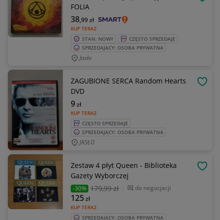
OBSE
FOLIA
38
,99
zł
KUP TERAZ
STAN: NOWY
CZĘSTO SPRZEDAJE
SPRZEDAJĄCY: OSOBA PRYWATNA
Jasło
ZAGUBIONE SERCA Random Hearts
OBSE
DVD
9
zł
KUP TERAZ
CZĘSTO SPRZEDAJE
SPRZEDAJĄCY: OSOBA PRYWATNA
JASŁO
Zestaw 4 płyt Queen - Biblioteka
OBSE
Gazety Wyborczej
179
,99 zł
do negocjacji
-30%
125
zł
KUP TERAZ
SPRZEDAJĄCY: OSOBA PRYWATNA