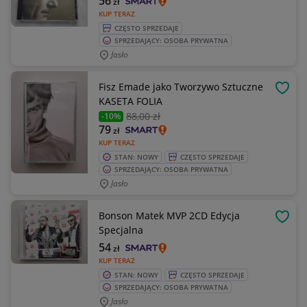
56
zł
KUP TERAZ
CZĘSTO SPRZEDAJE
SPRZEDAJĄCY: OSOBA PRYWATNA
Jasło
Fisz Emade jako Tworzywo Sztuczne
OBSE
KASETA FOLIA
88
,00 zł
-10%
79
zł
KUP TERAZ
STAN: NOWY
CZĘSTO SPRZEDAJE
SPRZEDAJĄCY: OSOBA PRYWATNA
Jasło
Bonson Matek MVP 2CD Edycja
OBSE
Specjalna
54
zł
KUP TERAZ
STAN: NOWY
CZĘSTO SPRZEDAJE
SPRZEDAJĄCY: OSOBA PRYWATNA
Jasło