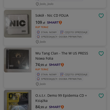
Jasło, Jasło
Sokół - Nic CD FOLIA
OBSE
109
zł
KUP TERAZ
STAN: NOWY
CZĘSTO SPRZEDAJE
SPRZEDAJĄCY: OSOBA PRYWATNA
Jasło
Wu Tang Clan - The W US PRESS
OBSE
Nowa Folia
74
,99
zł
KUP TERAZ
STAN: NOWY
CZĘSTO SPRZEDAJE
SPRZEDAJĄCY: OSOBA PRYWATNA
Jasło
O.s.t.r. Demo 99 Epidemia CD +
OBSE
Książka
84
,99
zł