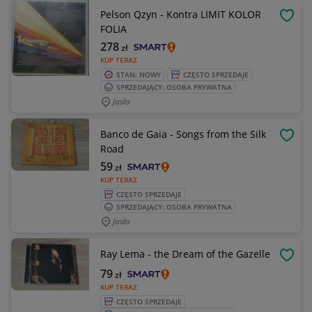
Pelson Qzyn - Kontra LIMIT KOLOR
OBSE
FOLIA
278
zł
KUP TERAZ
STAN: NOWY
CZĘSTO SPRZEDAJE
SPRZEDAJĄCY: OSOBA PRYWATNA
Jasło
Banco de Gaia - Songs from the Silk
OBSE
Road
59
zł
KUP TERAZ
CZĘSTO SPRZEDAJE
SPRZEDAJĄCY: OSOBA PRYWATNA
Jasło
Ray Lema - the Dream of the Gazelle
OBSE
79
zł
KUP TERAZ
CZĘSTO SPRZEDAJE