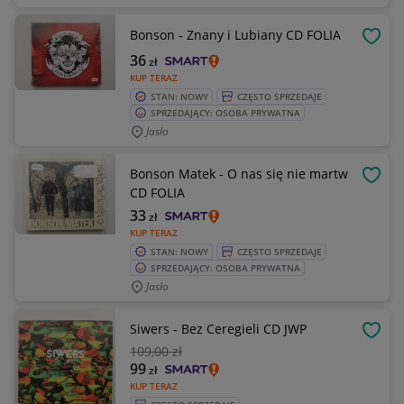
Bonson - Znany i Lubiany CD FOLIA
OBSE
36
zł
KUP TERAZ
STAN: NOWY
CZĘSTO SPRZEDAJE
SPRZEDAJĄCY: OSOBA PRYWATNA
Jasło
Bonson Matek - O nas się nie martw
OBSE
CD FOLIA
33
zł
KUP TERAZ
STAN: NOWY
CZĘSTO SPRZEDAJE
SPRZEDAJĄCY: OSOBA PRYWATNA
Jasło
Siwers - Bez Ceregieli CD JWP
OBSE
109
,00 zł
99
zł
KUP TERAZ