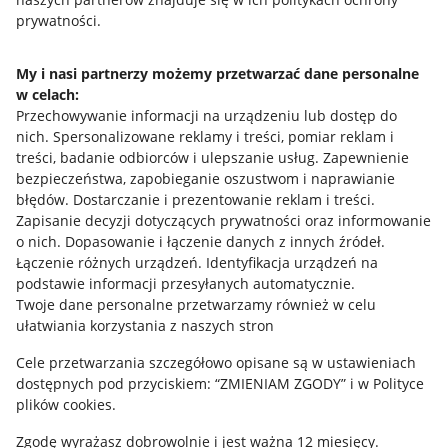
prywatności.
Jak to działa
Napisz do nas
My i nasi partnerzy możemy przetwarzać dane personalne
w celach:
Allegro Gadane dla sprzedających
Przechowywanie informacji na urządzeniu lub dostęp do
Allegro Gadane dla kupujących
nich
.
Spersonalizowane reklamy i treści, pomiar reklam i
treści, badanie odbiorców i ulepszanie usług
.
Zapewnienie
Mapa miejscowości
bezpieczeństwa, zapobieganie oszustwom i naprawianie
błędów
.
Dostarczanie i prezentowanie reklam i treści
.
Informacje prawne
Zapisanie decyzji dotyczących prywatności oraz informowanie
o nich
.
Dopasowanie i łączenie danych z innych źródeł
.
Regulamin
Łączenie różnych urządzeń
.
Identyfikacja urządzeń na
podstawie informacji przesyłanych automatycznie
.
Polityka plików "cookies"
Twoje dane personalne przetwarzamy również w celu
ułatwiania korzystania z naszych stron
Ustawienia plików "cookies"
Cele przetwarzania szczegółowo opisane są w ustawieniach
Udostępnianie lokalizacji
dostępnych pod przyciskiem: “ZMIENIAM ZGODY” i w Polityce
Informacje dla Aktu o Usługach Cyfrowych
plików cookies.
Zgodę wyrażasz dobrowolnie i jest ważna 12 miesięcy.
Pobierz aplikację