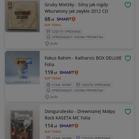
Gruby Mielzky - Silny jak nigdy
OBSE
Wkurwiony jak zwykle 2012 CD
68
zł
KUP TERAZ
CZĘSTO SPRZEDAJE
SPRZEDAJĄCY: OSOBA PRYWATNA
Jasło
Fokus Rahim - Katharsis BOX DELUXE
OBSE
Folia
119
zł
KUP TERAZ
STAN: NOWY
CZĘSTO SPRZEDAJE
SPRZEDAJĄCY: OSOBA PRYWATNA
Jasło
Donguralesko - Drewnianej Małpy
OBSE
Rock KASETA MC Folia
114
zł
KUP TERAZ
STAN: NOWY
CZĘSTO SPRZEDAJE