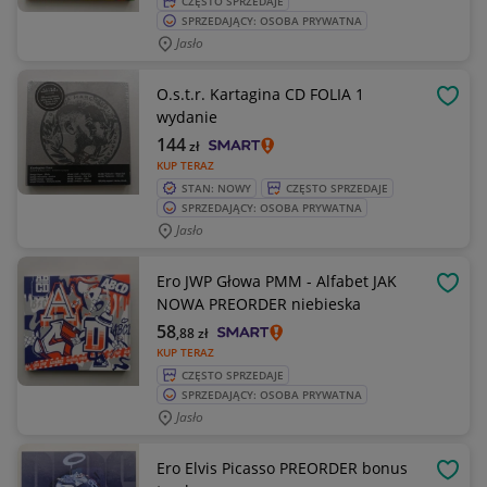
CZĘSTO SPRZEDAJE
SPRZEDAJĄCY: OSOBA PRYWATNA
Jasło
O.s.t.r. Kartagina CD FOLIA 1
OBSE
wydanie
144
zł
KUP TERAZ
STAN: NOWY
CZĘSTO SPRZEDAJE
SPRZEDAJĄCY: OSOBA PRYWATNA
Jasło
Ero JWP Głowa PMM - Alfabet JAK
OBSE
NOWA PREORDER niebieska
58
,88
zł
KUP TERAZ
CZĘSTO SPRZEDAJE
SPRZEDAJĄCY: OSOBA PRYWATNA
Jasło
Ero Elvis Picasso PREORDER bonus
OBSE