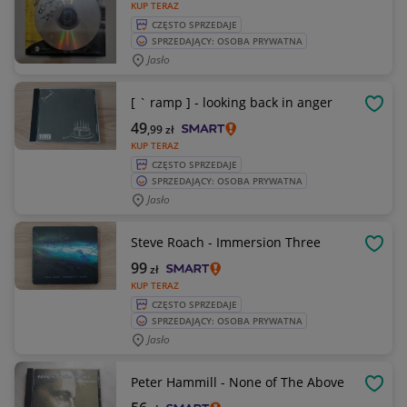
KUP TERAZ
CZĘSTO SPRZEDAJE
SPRZEDAJĄCY: OSOBA PRYWATNA
Jasło
[ ` ramp ] - looking back in anger
OBSE
49
,99
zł
KUP TERAZ
CZĘSTO SPRZEDAJE
SPRZEDAJĄCY: OSOBA PRYWATNA
Jasło
Steve Roach - Immersion Three
OBSE
99
zł
KUP TERAZ
CZĘSTO SPRZEDAJE
SPRZEDAJĄCY: OSOBA PRYWATNA
Jasło
Peter Hammill - None of The Above
OBSE