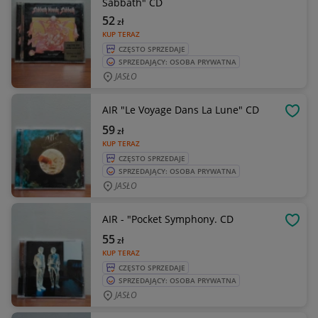
Sabbath" CD
52
zł
KUP TERAZ
CZĘSTO SPRZEDAJE
SPRZEDAJĄCY: OSOBA PRYWATNA
JASŁO
AIR "Le Voyage Dans La Lune" CD
OBSE
59
zł
KUP TERAZ
CZĘSTO SPRZEDAJE
SPRZEDAJĄCY: OSOBA PRYWATNA
JASŁO
AIR - "Pocket Symphony. CD
OBSE
55
zł
KUP TERAZ
CZĘSTO SPRZEDAJE
SPRZEDAJĄCY: OSOBA PRYWATNA
JASŁO