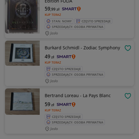
Edition FOLIA
59
,99
zł
KUP TERAZ
STAN: NOWY
CZĘSTO SPRZEDAJE
SPRZEDAJĄCY: OSOBA PRYWATNA
Jasło
Burkard Schmidl - Zodiac Symphony
OBSE
49
zł
KUP TERAZ
CZĘSTO SPRZEDAJE
SPRZEDAJĄCY: OSOBA PRYWATNA
Jasło
Bertrand Loreau - La Pays Blanc
OBSE
59
zł
KUP TERAZ
CZĘSTO SPRZEDAJE
SPRZEDAJĄCY: OSOBA PRYWATNA
Jasło