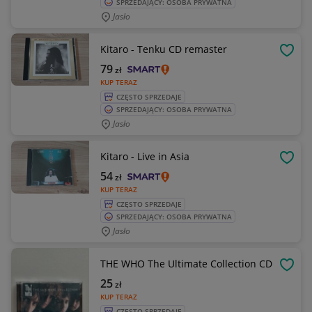
SPRZEDAJĄCY: OSOBA PRYWATNA
Jasło
Kitaro - Tenku CD remaster
OBSE
79
zł
KUP TERAZ
CZĘSTO SPRZEDAJE
SPRZEDAJĄCY: OSOBA PRYWATNA
Jasło
Kitaro - Live in Asia
OBSE
54
zł
KUP TERAZ
CZĘSTO SPRZEDAJE
SPRZEDAJĄCY: OSOBA PRYWATNA
Jasło
THE WHO The Ultimate Collection CD
OBSE
25
zł
KUP TERAZ
CZĘSTO SPRZEDAJE