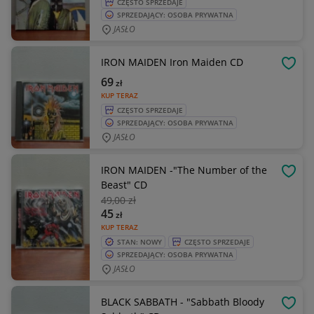
CZĘSTO SPRZEDAJE
SPRZEDAJĄCY: OSOBA PRYWATNA
JASŁO
IRON MAIDEN Iron Maiden CD
OBSE
69
zł
KUP TERAZ
CZĘSTO SPRZEDAJE
SPRZEDAJĄCY: OSOBA PRYWATNA
JASŁO
IRON MAIDEN -"The Number of the
OBSE
Beast" CD
49
,00 zł
45
zł
KUP TERAZ
STAN: NOWY
CZĘSTO SPRZEDAJE
SPRZEDAJĄCY: OSOBA PRYWATNA
JASŁO
BLACK SABBATH - "Sabbath Bloody
OBSE