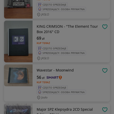
CZĘSTO SPRZEDAJE
SPRZEDAJĄCY: OSOBA PRYWATNA
JASŁO
KING CRIMSON - "The Element Tour
OBSE
Box 2016" CD
69
zł
KUP TERAZ
CZĘSTO SPRZEDAJE
SPRZEDAJĄCY: OSOBA PRYWATNA
JASŁO
Wavestar - Moonwind
OBSE
56
zł
KUP TERAZ
CZĘSTO SPRZEDAJE
SPRZEDAJĄCY: OSOBA PRYWATNA
Jasło
Major SPZ Klepsydra 2CD Special
OBSE