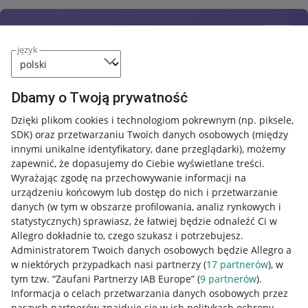
język
Dbamy o Twoją prywatność
Dzięki plikom cookies i technologiom pokrewnym
(np. piksele,
SDK)
oraz przetwarzaniu Twoich danych osobowych
(między
innymi unikalne identyfikatory, dane przeglądarki)
, możemy
zapewnić, że dopasujemy do Ciebie wyświetlane treści.
Wyrażając zgodę na przechowywanie informacji na
urządzeniu końcowym lub dostęp do nich i przetwarzanie
danych (w tym w obszarze profilowania, analiz rynkowych i
statystycznych) sprawiasz, że łatwiej będzie odnaleźć Ci w
Allegro dokładnie to, czego szukasz i potrzebujesz.
Administratorem Twoich danych osobowych będzie Allegro a
w niektórych przypadkach nasi partnerzy (
17
partnerów
), w
tym tzw. “Zaufani Partnerzy IAB Europe” (
9
partnerów
).
Przydatne informacje
Informacja o celach przetwarzania danych osobowych przez
naszych partnerów znajduje się w ich politykach ochrony