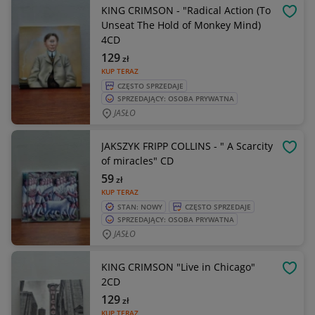
KING CRIMSON - "Radical Action (To
OBSE
Unseat The Hold of Monkey Mind)
4CD
129
zł
KUP TERAZ
CZĘSTO SPRZEDAJE
SPRZEDAJĄCY: OSOBA PRYWATNA
JASŁO
JAKSZYK FRIPP COLLINS - " A Scarcity
OBSE
of miracles" CD
59
zł
KUP TERAZ
STAN: NOWY
CZĘSTO SPRZEDAJE
SPRZEDAJĄCY: OSOBA PRYWATNA
JASŁO
KING CRIMSON "Live in Chicago"
OBSE
2CD
129
zł
KUP TERAZ