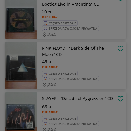
OBSE
Bootleg Live in Argentina" CD
55
zł
KUP TERAZ
CZĘSTO SPRZEDAJE
SPRZEDAJĄCY: OSOBA PRYWATNA
JASŁO
PINK FLOYD - "Dark Side Of The
OBSE
Moon" CD
49
zł
KUP TERAZ
CZĘSTO SPRZEDAJE
SPRZEDAJĄCY: OSOBA PRYWATNA
JASŁO
SLAYER - "Decade of Aggression" CD
OBSE
63
zł
KUP TERAZ
CZĘSTO SPRZEDAJE
SPRZEDAJĄCY: OSOBA PRYWATNA
JASŁO