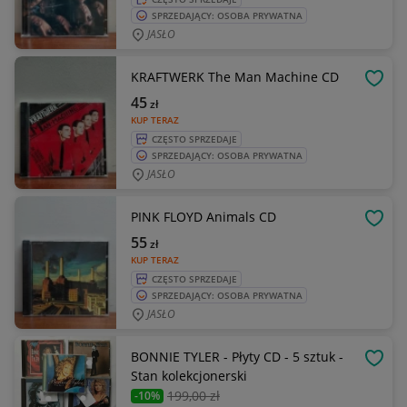
SPRZEDAJĄCY: OSOBA PRYWATNA
JASŁO
KRAFTWERK The Man Machine CD
OBSE
45
zł
KUP TERAZ
CZĘSTO SPRZEDAJE
SPRZEDAJĄCY: OSOBA PRYWATNA
JASŁO
PINK FLOYD Animals CD
OBSE
55
zł
KUP TERAZ
CZĘSTO SPRZEDAJE
SPRZEDAJĄCY: OSOBA PRYWATNA
JASŁO
BONNIE TYLER - Płyty CD - 5 sztuk -
OBSE
Stan kolekcjonerski
199
,00 zł
-10%