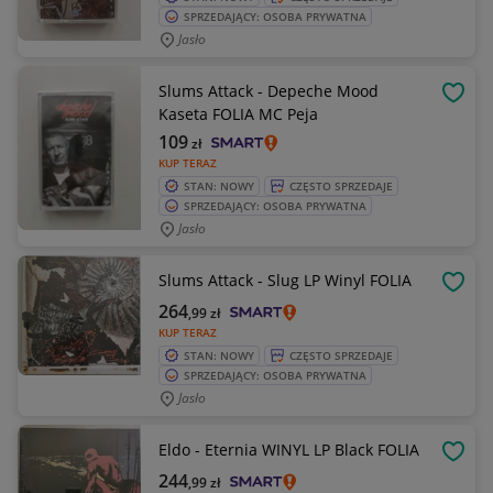
SPRZEDAJĄCY: OSOBA PRYWATNA
Jasło
Slums Attack - Depeche Mood
OBSE
Kaseta FOLIA MC Peja
109
zł
KUP TERAZ
STAN: NOWY
CZĘSTO SPRZEDAJE
SPRZEDAJĄCY: OSOBA PRYWATNA
Jasło
Slums Attack - Slug LP Winyl FOLIA
OBSE
264
,99
zł
KUP TERAZ
STAN: NOWY
CZĘSTO SPRZEDAJE
SPRZEDAJĄCY: OSOBA PRYWATNA
Jasło
Eldo - Eternia WINYL LP Black FOLIA
OBSE
244
,99
zł