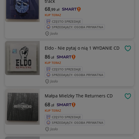
track
68
,99
zł
KUP TERAZ
CZĘSTO SPRZEDAJE
SPRZEDAJĄCY: OSOBA PRYWATNA
Jasło
Eldo - Nie pytaj o nią 1 WYDANIE CD
OBSE
86
zł
KUP TERAZ
CZĘSTO SPRZEDAJE
SPRZEDAJĄCY: OSOBA PRYWATNA
Jasło
Małpa Mielzky The Returners CD
OBSE
68
zł
KUP TERAZ
CZĘSTO SPRZEDAJE
SPRZEDAJĄCY: OSOBA PRYWATNA
Jasło