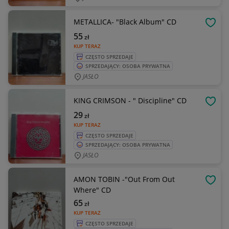
METALLICA- "Black Album" CD
OBSE
55
zł
KUP TERAZ
CZĘSTO SPRZEDAJE
SPRZEDAJĄCY: OSOBA PRYWATNA
JASŁO
KING CRIMSON - " Discipline" CD
OBSE
29
zł
KUP TERAZ
CZĘSTO SPRZEDAJE
SPRZEDAJĄCY: OSOBA PRYWATNA
JASŁO
AMON TOBIN -"Out From Out
OBSE
Where" CD
65
zł
KUP TERAZ
CZĘSTO SPRZEDAJE