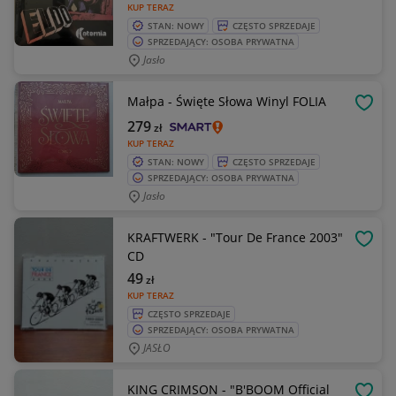
KUP TERAZ
STAN: NOWY
CZĘSTO SPRZEDAJE
SPRZEDAJĄCY: OSOBA PRYWATNA
Jasło
Małpa - Święte Słowa Winyl FOLIA
OBSE
279
zł
KUP TERAZ
STAN: NOWY
CZĘSTO SPRZEDAJE
SPRZEDAJĄCY: OSOBA PRYWATNA
Jasło
KRAFTWERK - "Tour De France 2003"
OBSE
CD
49
zł
KUP TERAZ
CZĘSTO SPRZEDAJE
SPRZEDAJĄCY: OSOBA PRYWATNA
JASŁO
KING CRIMSON - "B'BOOM Official