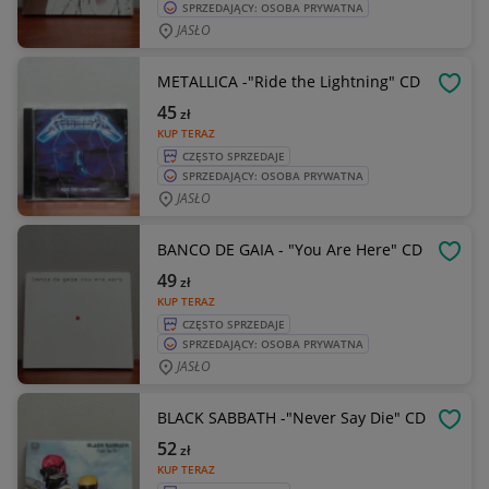
SPRZEDAJĄCY: OSOBA PRYWATNA
JASŁO
METALLICA -"Ride the Lightning" CD
OBSE
45
zł
KUP TERAZ
CZĘSTO SPRZEDAJE
SPRZEDAJĄCY: OSOBA PRYWATNA
JASŁO
BANCO DE GAIA - "You Are Here" CD
OBSE
49
zł
KUP TERAZ
CZĘSTO SPRZEDAJE
SPRZEDAJĄCY: OSOBA PRYWATNA
JASŁO
BLACK SABBATH -"Never Say Die" CD
OBSE
52
zł
KUP TERAZ