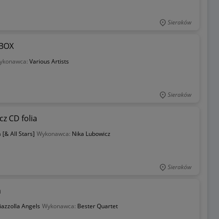
Sieraków
 BOX
ykonawca:
Various Artists
Sieraków
cz CD folia
 [& All Stars]
Wykonawca:
Nika Lubowicz
Sieraków
a
iazzolla Angels
Wykonawca:
Bester Quartet