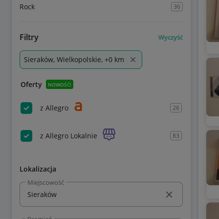
Rock
36
Filtry
Wyczyść
Sieraków, Wielkopolskie, +0 km
Oferty
NOWOŚĆ!
z Allegro
26
z Allegro Lokalnie
83
Lokalizacja
Miejscowość