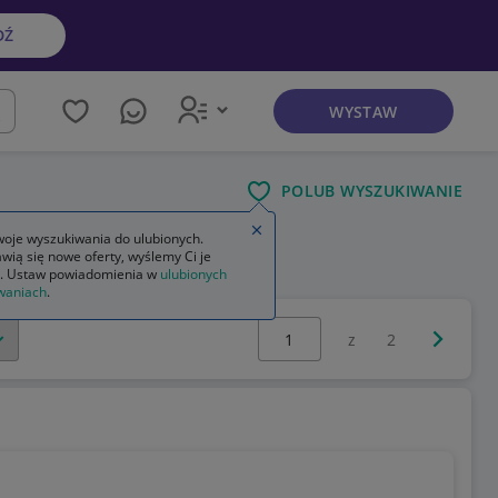
DŹ
WYSTAW
kaj
POLUB WYSZUKIWANIE
Zamknij wskazówkę
oje wyszukiwania do ulubionych.
wią się nowe oferty, wyślemy Ci je
. Ustaw powiadomienia w
ulubionych
waniach
.
Wybierz stronę:
Następna 
z
2