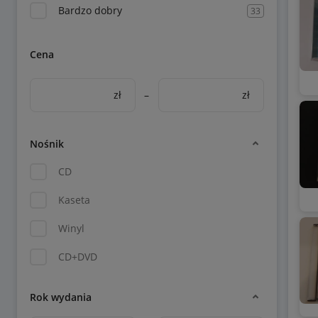
Bardzo dobry
33
Cena
zł
–
zł
Nośnik
CD
Kaseta
Winyl
CD+DVD
Rok wydania