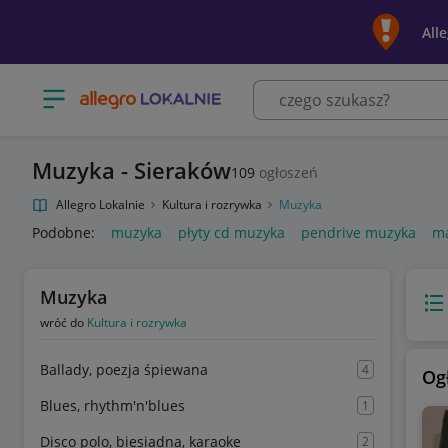
All
Otwórz menu z kategoriami
Muzyka - Sieraków
109
ogłoszeń
Allegro Lokalnie
Kultura i rozrywka
Muzyka
Podobne:
muzyka
płyty cd muzyka
pendrive muzyka
ma
Muzyka
Wido
wróć do
Kultura i rozrywka
Ballady, poezja śpiewana
4
Og
Blues, rhythm'n'blues
1
Disco polo, biesiadna, karaoke
2