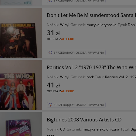
SPRZEDAJĄCY: OSOBA PRYWATNA
Don't Let Me Be Misunderstood Santa 
Nośnik:
Winyl
Gatunek:
muzyka latynoska
Tytuł:
Don'
31
zł
OFERTA Z
ALLEGRO
SPRZEDAJĄCY: OSOBA PRYWATNA
Rarities Vol. 2 "1970-1973" The Who Wi
Nośnik:
Winyl
Gatunek:
rock
Tytuł:
Rarities Vol. 2 "1
41
zł
OFERTA Z
ALLEGRO
SPRZEDAJĄCY: OSOBA PRYWATNA
Bigtunes 2008 Various Artists CD
Nośnik:
CD
Gatunek:
muzyka elektroniczna
Tytuł:
Bi