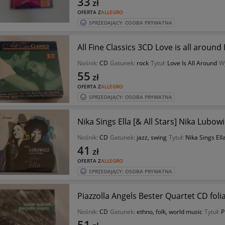
33
zł
OFERTA Z
ALLEGRO
SPRZEDAJĄCY: OSOBA PRYWATNA
All Fine Classics 3CD Love is all around
Nośnik:
CD
Gatunek:
rock
Tytuł:
Love Is All Around
W
55
zł
OFERTA Z
ALLEGRO
SPRZEDAJĄCY: OSOBA PRYWATNA
Nika Sings Ella [& All Stars] Nika Lubowi
Nośnik:
CD
Gatunek:
jazz, swing
Tytuł:
Nika Sings Ella
41
zł
OFERTA Z
ALLEGRO
SPRZEDAJĄCY: OSOBA PRYWATNA
Piazzolla Angels Bester Quartet CD foli
Nośnik:
CD
Gatunek:
ethno, folk, world music
Tytuł:
P
51