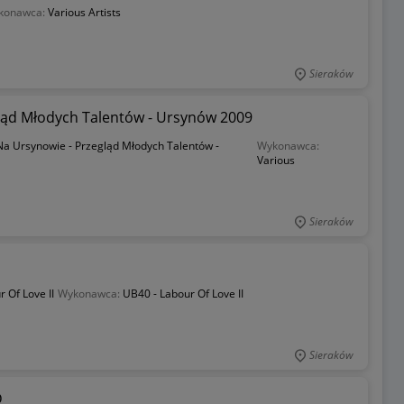
konawca:
Various Artists
Sieraków
gląd Młodych Talentów - Ursynów 2009
Na Ursynowie - Przegląd Młodych Talentów -
Wykonawca:
Various
Sieraków
 Of Love II
Wykonawca:
UB40 - Labour Of Love II
Sieraków
D