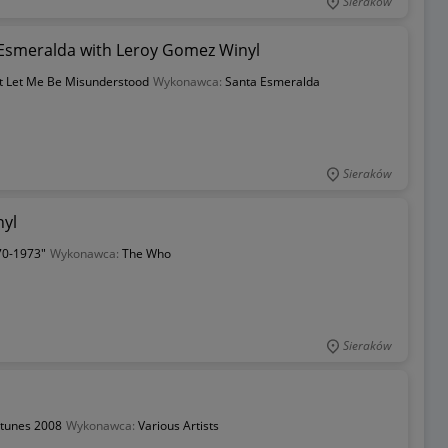
Sieraków
Esmeralda with Leroy Gomez Winyl
t Let Me Be Misunderstood
Wykonawca:
Santa Esmeralda
Sieraków
nyl
970-1973"
Wykonawca:
The Who
Sieraków
gtunes 2008
Wykonawca:
Various Artists