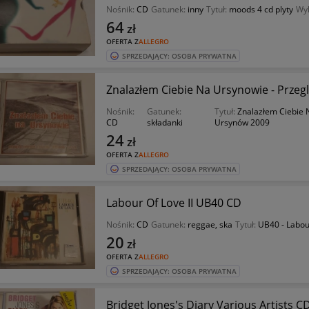
Nośnik:
CD
Gatunek:
inny
Tytuł:
moods 4 cd plyty
Wy
64
zł
OFERTA Z
ALLEGRO
SPRZEDAJĄCY: OSOBA PRYWATNA
Znalazłem Ciebie Na Ursynowie - Prze
Nośnik:
Gatunek:
Tytuł:
Znalazłem Ciebie 
CD
składanki
Ursynów 2009
24
zł
OFERTA Z
ALLEGRO
SPRZEDAJĄCY: OSOBA PRYWATNA
Labour Of Love II UB40 CD
Nośnik:
CD
Gatunek:
reggae, ska
Tytuł:
UB40 - Labour
20
zł
OFERTA Z
ALLEGRO
SPRZEDAJĄCY: OSOBA PRYWATNA
Bridget Jones's Diary Various Artists C