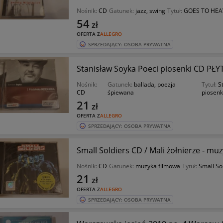
Nośnik:
CD
Gatunek:
jazz, swing
Tytuł:
GOES TO HE
54
zł
OFERTA Z
ALLEGRO
SPRZEDAJĄCY: OSOBA PRYWATNA
Stanisław Soyka Poeci piosenki CD PŁ
Nośnik:
Gatunek:
ballada, poezja
Tytuł:
S
CD
śpiewana
piosenk
21
zł
OFERTA Z
ALLEGRO
SPRZEDAJĄCY: OSOBA PRYWATNA
Small Soldiers CD / Mali żołnierze - 
Nośnik:
CD
Gatunek:
muzyka filmowa
Tytuł:
Small So
21
zł
OFERTA Z
ALLEGRO
SPRZEDAJĄCY: OSOBA PRYWATNA