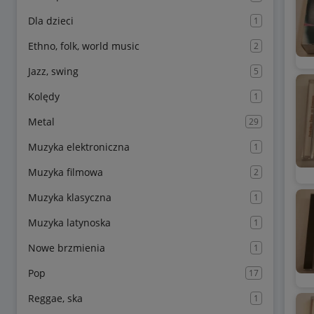
Dla dzieci
1
Ethno, folk, world music
2
Jazz, swing
5
Kolędy
1
Metal
29
Muzyka elektroniczna
1
Muzyka filmowa
2
Muzyka klasyczna
1
Muzyka latynoska
1
Nowe brzmienia
1
Pop
17
Reggae, ska
1