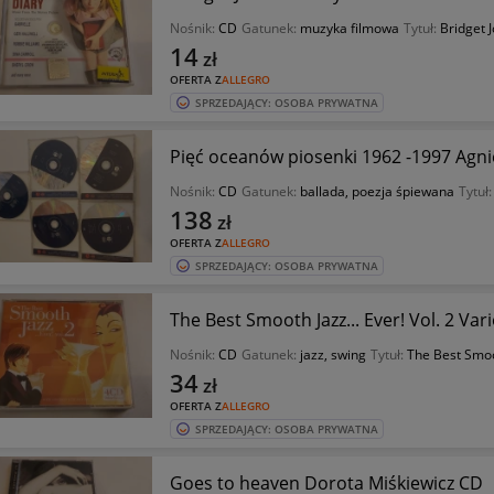
Nośnik:
CD
Gatunek:
muzyka filmowa
Tytuł:
Bridget 
14
zł
OFERTA Z
ALLEGRO
SPRZEDAJĄCY: OSOBA PRYWATNA
Pięć oceanów piosenki 1962 -1997 Agni
Nośnik:
CD
Gatunek:
ballada, poezja śpiewana
Tytuł
138
zł
OFERTA Z
ALLEGRO
SPRZEDAJĄCY: OSOBA PRYWATNA
The Best Smooth Jazz... Ever! Vol. 2 Var
Nośnik:
CD
Gatunek:
jazz, swing
Tytuł:
The Best Smoot
34
zł
OFERTA Z
ALLEGRO
SPRZEDAJĄCY: OSOBA PRYWATNA
Goes to heaven Dorota Miśkiewicz CD