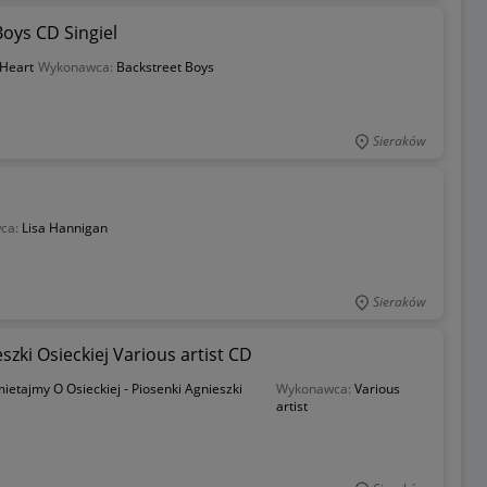
Boys CD Singiel
 Heart
Wykonawca:
Backstreet Boys
Sieraków
ca:
Lisa Hannigan
Sieraków
szki Osieckiej Various artist CD
ietajmy O Osieckiej - Piosenki Agnieszki
Wykonawca:
Various
artist