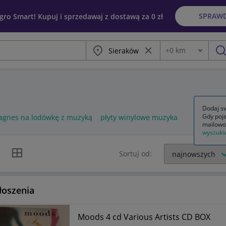
SPRAW
egro Smart! Kupuj i sprzedawaj z dostawą za 0 zł
Miasto
Wyczyść frazę
+
0
km
Odległość
szu
Dodaj sw
Gdy poja
gnes na lodówkę z muzyką
płyty winylowe muzyka
mailowo
wyszuki
k listy
Widok siatki
Sortuj od:
łoszenia
Moods 4 cd Various Artists CD BOX