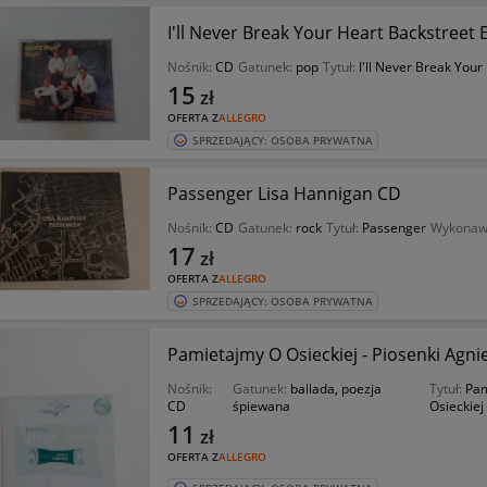
I'll Never Break Your Heart Backstreet 
Nośnik:
CD
Gatunek:
pop
Tytuł:
I'll Never Break Your
15
zł
OFERTA Z
ALLEGRO
SPRZEDAJĄCY: OSOBA PRYWATNA
Passenger Lisa Hannigan CD
Nośnik:
CD
Gatunek:
rock
Tytuł:
Passenger
Wykonaw
17
zł
OFERTA Z
ALLEGRO
SPRZEDAJĄCY: OSOBA PRYWATNA
Pamietajmy O Osieckiej - Piosenki Agnie
Nośnik:
Gatunek:
ballada, poezja
Tytuł:
Pam
CD
śpiewana
Osieckiej
11
zł
OFERTA Z
ALLEGRO