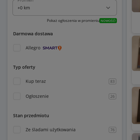
Promień
Pokaż ogłoszenia w promieniu
NOWOŚĆ!
Darmowa dostawa
Allegro
Typ oferty
Kup teraz
83
Ogłoszenie
26
Stan przedmiotu
Ze śladami użytkowania
76