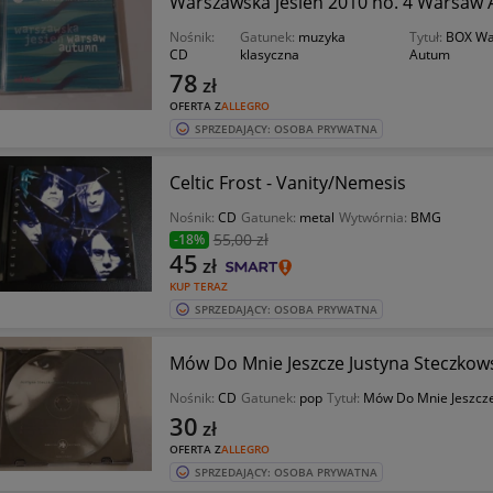
Warszawska jesień 2010 no. 4 Warsaw
Nośnik:
Gatunek:
muzyka
Tytuł:
BOX Wa
CD
klasyczna
Autum
78
zł
OFERTA Z
ALLEGRO
SPRZEDAJĄCY: OSOBA PRYWATNA
Celtic Frost - Vanity/Nemesis
Nośnik:
CD
Gatunek:
metal
Wytwórnia:
BMG
55
,00 zł
-18%
45
zł
KUP TERAZ
SPRZEDAJĄCY: OSOBA PRYWATNA
Mów Do Mnie Jeszcze Justyna Steczkows
Nośnik:
CD
Gatunek:
pop
Tytuł:
Mów Do Mnie Jeszcz
30
zł
OFERTA Z
ALLEGRO
SPRZEDAJĄCY: OSOBA PRYWATNA