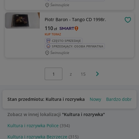
Świnoujście
Piotr Baron - Tango CD 1998r.
OBSE
110
zł
KUP TERAZ
CZĘSTO SPRZEDAJE
SPRZEDAJĄCY: OSOBA PRYWATNA
Świnoujście
Wybierz stronę:
Następna strona
z
15
Stan przedmiotu: Kultura i rozrywka
Nowy
Bardzo dobry
Zobacz w innej lokalizacji
"Kultura i rozrywka"
Kultura i rozrywka Police
(394)
Kultura i rozrywka Bezrzecze
(315)