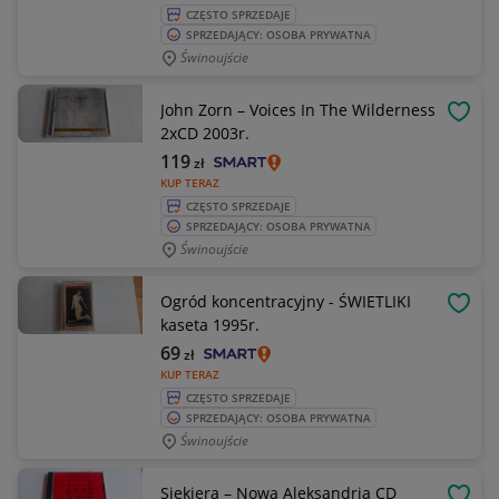
CZĘSTO SPRZEDAJE
SPRZEDAJĄCY: OSOBA PRYWATNA
Świnoujście
John Zorn – Voices In The Wilderness
OBSE
2xCD 2003r.
119
zł
KUP TERAZ
CZĘSTO SPRZEDAJE
SPRZEDAJĄCY: OSOBA PRYWATNA
Świnoujście
Ogród koncentracyjny - ŚWIETLIKI
OBSE
kaseta 1995r.
69
zł
KUP TERAZ
CZĘSTO SPRZEDAJE
SPRZEDAJĄCY: OSOBA PRYWATNA
Świnoujście
Siekiera – Nowa Aleksandria CD