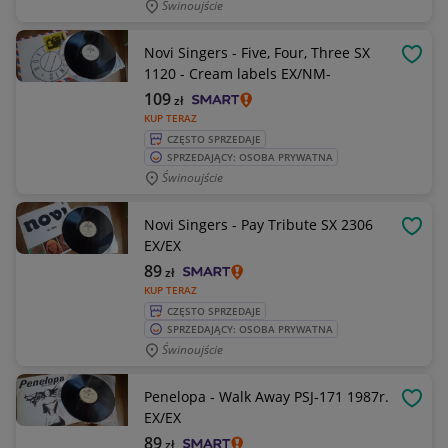
Świnoujście
Novi Singers - Five, Four, Three SX
OBSE
1120 - Cream labels EX/NM-
109
zł
KUP TERAZ
CZĘSTO SPRZEDAJE
SPRZEDAJĄCY: OSOBA PRYWATNA
Świnoujście
Novi Singers - Pay Tribute SX 2306
OBSE
EX/EX
89
zł
KUP TERAZ
CZĘSTO SPRZEDAJE
SPRZEDAJĄCY: OSOBA PRYWATNA
Świnoujście
Penelopa - Walk Away PSJ-171 1987r.
OBSE
EX/EX
89
zł