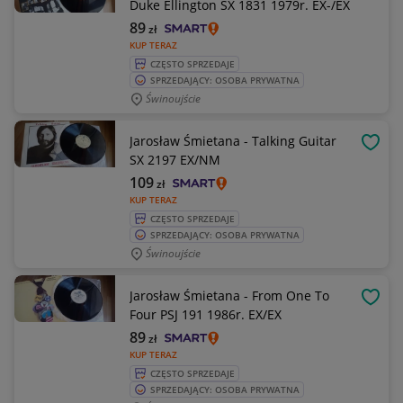
Duke Ellington SX 1831 1979r. EX-/EX
89
zł
KUP TERAZ
CZĘSTO SPRZEDAJE
SPRZEDAJĄCY: OSOBA PRYWATNA
Świnoujście
Jarosław Śmietana - Talking Guitar
OBSE
SX 2197 EX/NM
109
zł
KUP TERAZ
CZĘSTO SPRZEDAJE
SPRZEDAJĄCY: OSOBA PRYWATNA
Świnoujście
Jarosław Śmietana - From One To
OBSE
Four PSJ 191 1986r. EX/EX
89
zł
KUP TERAZ
CZĘSTO SPRZEDAJE
SPRZEDAJĄCY: OSOBA PRYWATNA