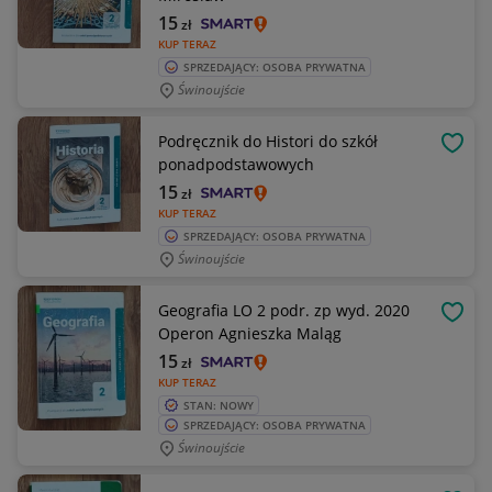
15
zł
KUP TERAZ
SPRZEDAJĄCY: OSOBA PRYWATNA
Świnoujście
Podręcznik do Histori do szkół
OBSE
ponadpodstawowych
15
zł
KUP TERAZ
SPRZEDAJĄCY: OSOBA PRYWATNA
Świnoujście
Geografia LO 2 podr. zp wyd. 2020
OBSE
Operon Agnieszka Maląg
15
zł
KUP TERAZ
STAN: NOWY
SPRZEDAJĄCY: OSOBA PRYWATNA
Świnoujście