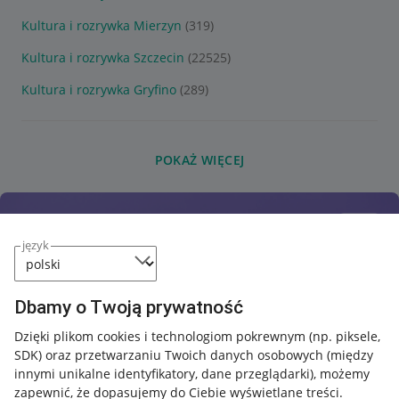
Kultura i rozrywka Mierzyn
(319)
Kultura i rozrywka Szczecin
(22525)
Kultura i rozrywka Gryfino
(289)
POKAŻ WIĘCEJ
język
Dbamy o Twoją prywatność
Dzięki plikom cookies i technologiom pokrewnym
(np. piksele,
SDK)
oraz przetwarzaniu Twoich danych osobowych
(między
innymi unikalne identyfikatory, dane przeglądarki)
, możemy
zapewnić, że dopasujemy do Ciebie wyświetlane treści.