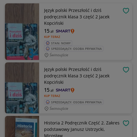
Język polski Przeszłość i dziś
OBSE
podręcznik klasa 3 część 2 Jacek
Kopciński
15
zł
KUP TERAZ
STAN: NOWY
SPRZEDAJĄCY: OSOBA PRYWATNA
Świnoujście
Język polski Przeszłość i dziś
OBSE
podręcznik klasa 3 część 2 Jacek
Kopciński
15
zł
KUP TERAZ
SPRZEDAJĄCY: OSOBA PRYWATNA
Świnoujście
Historia 2 Podręcznik Część 2. Zakres
OBSE
podstawowy Janusz Ustrzycki,
Mirosław