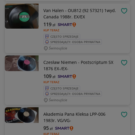
Van Halen - OU812 (92 57321) 1wyd.
OBSE
Canada 1988r. EX/EX
119
zł
KUP TERAZ
CZĘSTO SPRZEDAJE
SPRZEDAJĄCY: OSOBA PRYWATNA
Świnoujście
Czesław Niemen - Postscriptum SX
OBSE
1876 EX-/EX-
109
zł
KUP TERAZ
CZĘSTO SPRZEDAJE
SPRZEDAJĄCY: OSOBA PRYWATNA
Świnoujście
Akademia Pana Kleksa LPP-006
OBSE
1983r. VG/VG-
95
zł
KUP TERAZ