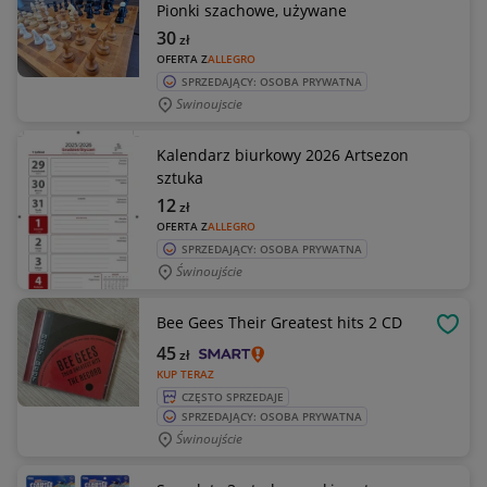
Pionki szachowe, używane
30
zł
OFERTA Z
ALLEGRO
SPRZEDAJĄCY: OSOBA PRYWATNA
Swinoujscie
Kalendarz biurkowy 2026 Artsezon
sztuka
12
zł
OFERTA Z
ALLEGRO
SPRZEDAJĄCY: OSOBA PRYWATNA
Świnoujście
Bee Gees Their Greatest hits 2 CD
OBSE
45
zł
KUP TERAZ
CZĘSTO SPRZEDAJE
SPRZEDAJĄCY: OSOBA PRYWATNA
Świnoujście