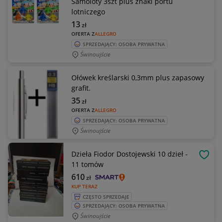
Samoloty 3szt plus znaki portu
lotniczego
13
zł
OFERTA Z
ALLEGRO
SPRZEDAJĄCY: OSOBA PRYWATNA
Świnoujście
Ołówek kreślarski 0,3mm plus zapasowy
grafit.
35
zł
OFERTA Z
ALLEGRO
SPRZEDAJĄCY: OSOBA PRYWATNA
Świnoujście
Dzieła Fiodor Dostojewski 10 dzieł -
OBSE
11 tomów
610
zł
KUP TERAZ
CZĘSTO SPRZEDAJE
SPRZEDAJĄCY: OSOBA PRYWATNA
Świnoujście