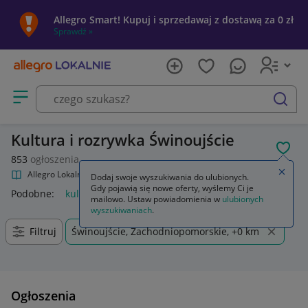
Allegro Smart! Kupuj i sprzedawaj z dostawą za 0 zł
Sprawdź »
Otwórz menu z kategoriami
szukaj
Kultura i rozrywka Świnoujście
POL
853
ogłoszenia
Zamkn
Allegro Lokalnie
Kultura i rozrywka
Dodaj swoje wyszukiwania do ulubionych.
Gdy pojawią się nowe oferty, wyślemy Ci je
Podobne:
kultura i rozrywka
mailowo. Ustaw powiadomienia w
ulubionych
wyszukiwaniach
.
Filtruj
Świnoujście, Zachodniopomorskie, +0 km
Ogłoszenia