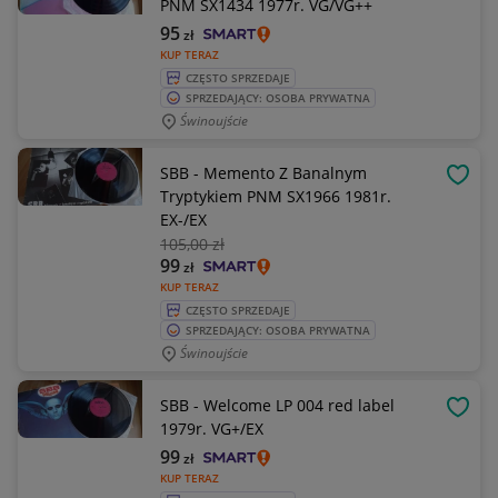
PNM SX1434 1977r. VG/VG++
95
zł
KUP TERAZ
CZĘSTO SPRZEDAJE
SPRZEDAJĄCY: OSOBA PRYWATNA
Świnoujście
SBB - Memento Z Banalnym
OBSE
Tryptykiem PNM SX1966 1981r.
EX-/EX
105
,00 zł
99
zł
KUP TERAZ
CZĘSTO SPRZEDAJE
SPRZEDAJĄCY: OSOBA PRYWATNA
Świnoujście
SBB - Welcome LP 004 red label
OBSE
1979r. VG+/EX
99
zł
KUP TERAZ