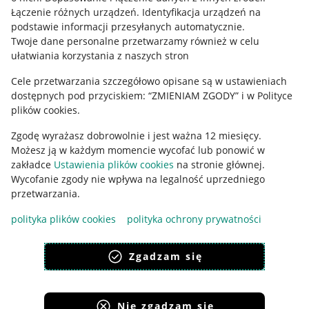
Regulamin
Łączenie różnych urządzeń
.
Identyfikacja urządzeń na
podstawie informacji przesyłanych automatycznie
.
Polityka plików "cookies"
Twoje dane personalne przetwarzamy również w celu
ułatwiania korzystania z naszych stron
Ustawienia plików "cookies"
Cele przetwarzania szczegółowo opisane są w ustawieniach
Udostępnianie lokalizacji
dostępnych pod przyciskiem: “ZMIENIAM ZGODY” i w Polityce
Informacje dla Aktu o Usługach Cyfrowych
plików cookies.
Zgodę wyrażasz dobrowolnie i jest ważna 12 miesięcy.
Pobierz aplikację
Możesz ją w każdym momencie wycofać lub ponowić w
zakładce
Ustawienia plików cookies
na stronie głównej.
Wycofanie zgody nie wpływa na legalność uprzedniego
przetwarzania.
polityka plików cookies
polityka ochrony prywatności
Zgadzam się
Nie zgadzam się