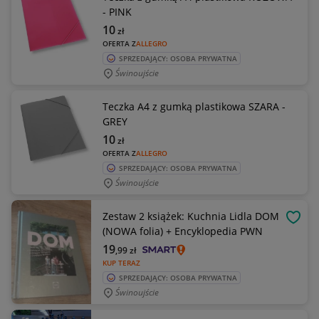
- PINK
10
zł
OFERTA Z
ALLEGRO
SPRZEDAJĄCY: OSOBA PRYWATNA
Świnoujście
Teczka A4 z gumką plastikowa SZARA -
GREY
10
zł
OFERTA Z
ALLEGRO
SPRZEDAJĄCY: OSOBA PRYWATNA
Świnoujście
Zestaw 2 książek: Kuchnia Lidla DOM
OBSE
(NOWA folia) + Encyklopedia PWN
19
,99
zł
KUP TERAZ
SPRZEDAJĄCY: OSOBA PRYWATNA
Świnoujście