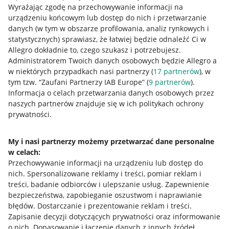
Wyrażając zgodę na przechowywanie informacji na
urządzeniu końcowym lub dostęp do nich i przetwarzanie
danych (w tym w obszarze profilowania, analiz rynkowych i
statystycznych) sprawiasz, że łatwiej będzie odnaleźć Ci w
Allegro dokładnie to, czego szukasz i potrzebujesz.
Administratorem Twoich danych osobowych będzie Allegro a
w niektórych przypadkach nasi partnerzy (
17
partnerów
), w
tym tzw. “Zaufani Partnerzy IAB Europe” (
9
partnerów
).
Przydatne informacje
Informacja o celach przetwarzania danych osobowych przez
naszych partnerów znajduje się w ich politykach ochrony
prywatności.
Jak to działa
Napisz do nas
My i nasi partnerzy możemy przetwarzać dane personalne
w celach:
Allegro Gadane dla sprzedających
Przechowywanie informacji na urządzeniu lub dostęp do
Allegro Gadane dla kupujących
nich
.
Spersonalizowane reklamy i treści, pomiar reklam i
treści, badanie odbiorców i ulepszanie usług
.
Zapewnienie
Mapa miejscowości
bezpieczeństwa, zapobieganie oszustwom i naprawianie
błędów
.
Dostarczanie i prezentowanie reklam i treści
.
Informacje prawne
Zapisanie decyzji dotyczących prywatności oraz informowanie
o nich
.
Dopasowanie i łączenie danych z innych źródeł
.