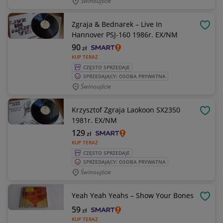
Świnoujście
Zgraja & Bednarek – Live In
OBSE
Hannover PSJ-160 1986r. EX/NM
90
zł
KUP TERAZ
CZĘSTO SPRZEDAJE
SPRZEDAJĄCY: OSOBA PRYWATNA
Świnoujście
Krzysztof Zgraja Laokoon SX2350
OBSE
1981r. EX/NM
129
zł
KUP TERAZ
CZĘSTO SPRZEDAJE
SPRZEDAJĄCY: OSOBA PRYWATNA
Świnoujście
Yeah Yeah Yeahs – Show Your Bones
OBSE
59
zł
KUP TERAZ