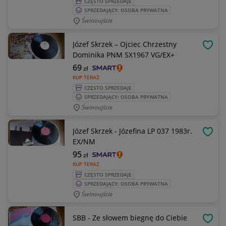
CZĘSTO SPRZEDAJE
SPRZEDAJĄCY: OSOBA PRYWATNA
Świnoujście
Józef Skrzek – Ojciec Chrzestny
OBSE
Dominika PNM SX1967 VG/EX+
69
zł
KUP TERAZ
CZĘSTO SPRZEDAJE
SPRZEDAJĄCY: OSOBA PRYWATNA
Świnoujście
Józef Skrzek - Józefina LP 037 1983r.
OBSE
EX/NM
95
zł
KUP TERAZ
CZĘSTO SPRZEDAJE
SPRZEDAJĄCY: OSOBA PRYWATNA
Świnoujście
SBB - Ze słowem biegnę do Ciebie
OBSE