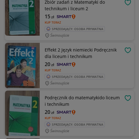
Zbiór zadań z Matematyki do
OBSE
technikum i liceum 2
15
zł
KUP TERAZ
SPRZEDAJĄCY: OSOBA PRYWATNA
Świnoujście
Effekt 2 Język niemiecki Podręcznik
OBSE
dla liceum i technikum
20
zł
KUP TERAZ
SPRZEDAJĄCY: OSOBA PRYWATNA
Świnoujście
Podręcznik do matematykido liceum
OBSE
i technikum
20
zł
KUP TERAZ
SPRZEDAJĄCY: OSOBA PRYWATNA
Świnoujście