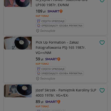
OBSE
LP100 1987r. EX/NM
109
zł
KUP TERAZ
CZĘSTO SPRZEDAJE
SPRZEDAJĄCY: OSOBA PRYWATNA
Świnoujście
Pick Up Formation – Zakaz
OBSE
Fotografowania PSJ-165 1987r.
VG++/NM
59
zł
KUP TERAZ
CZĘSTO SPRZEDAJE
SPRZEDAJĄCY: OSOBA PRYWATNA
Świnoujście
Józef Skrzek - Pamiętnik Karoliny SLP
OBSE
4003 1978r. VG+/EX-
89
zł
KUP TERAZ