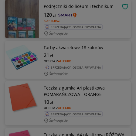
Podręczniki do liceum i technikum
OBSE
120
zł
KUP TERAZ
SPRZEDAJĄCY: OSOBA PRYWATNA
Świnoujście
Farby akwarelowe 18 kolorów
21
zł
OFERTA Z
ALLEGRO
SPRZEDAJĄCY: OSOBA PRYWATNA
Świnoujście
Teczka z gumką A4 plastikowa
POMARAŃCZOWA - ORANGE
10
zł
OFERTA Z
ALLEGRO
SPRZEDAJĄCY: OSOBA PRYWATNA
Świnoujście
Teczka z gumką A4 plastikowa RÓŻOWA