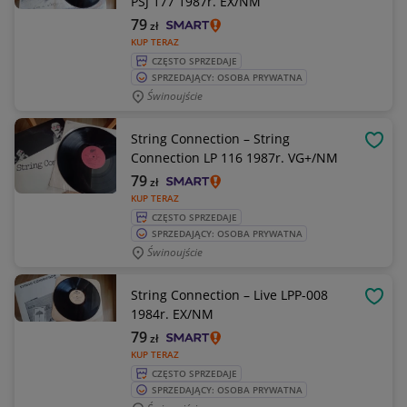
PSJ 177 1987r. EX/NM
79
zł
KUP TERAZ
CZĘSTO SPRZEDAJE
SPRZEDAJĄCY: OSOBA PRYWATNA
Świnoujście
String Connection – String
OBSE
Connection LP 116 1987r. VG+/NM
79
zł
KUP TERAZ
CZĘSTO SPRZEDAJE
SPRZEDAJĄCY: OSOBA PRYWATNA
Świnoujście
String Connection – Live LPP-008
OBSE
1984r. EX/NM
79
zł
KUP TERAZ
CZĘSTO SPRZEDAJE
SPRZEDAJĄCY: OSOBA PRYWATNA