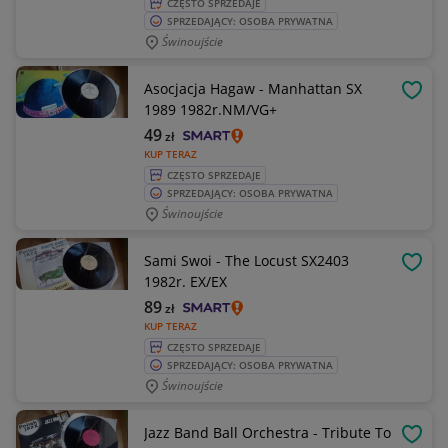
CZĘSTO SPRZEDAJE
SPRZEDAJĄCY: OSOBA PRYWATNA
Świnoujście
Asocjacja Hagaw - Manhattan SX
OBSE
1989 1982r.NM/VG+
49
zł
KUP TERAZ
CZĘSTO SPRZEDAJE
SPRZEDAJĄCY: OSOBA PRYWATNA
Świnoujście
Sami Swoi - The Locust SX2403
OBSE
1982r. EX/EX
89
zł
KUP TERAZ
CZĘSTO SPRZEDAJE
SPRZEDAJĄCY: OSOBA PRYWATNA
Świnoujście
Jazz Band Ball Orchestra - Tribute To
OBSE