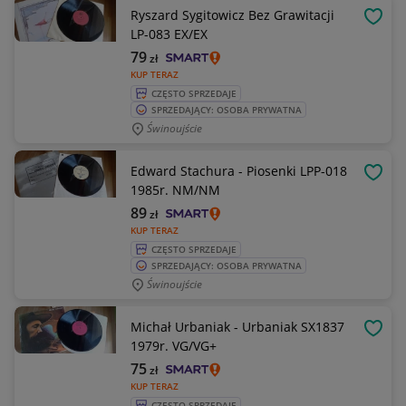
Ryszard Sygitowicz Bez Grawitacji
OBSE
LP-083 EX/EX
79
zł
KUP TERAZ
CZĘSTO SPRZEDAJE
SPRZEDAJĄCY: OSOBA PRYWATNA
Świnoujście
Edward Stachura - Piosenki LPP-018
OBSE
1985r. NM/NM
89
zł
KUP TERAZ
CZĘSTO SPRZEDAJE
SPRZEDAJĄCY: OSOBA PRYWATNA
Świnoujście
Michał Urbaniak - Urbaniak SX1837
OBSE
1979r. VG/VG+
75
zł
KUP TERAZ
CZĘSTO SPRZEDAJE