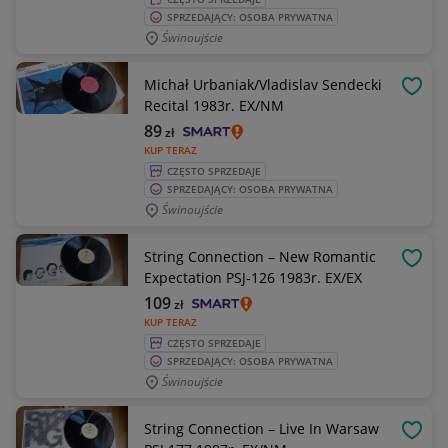
SPRZEDAJĄCY: OSOBA PRYWATNA
Świnoujście
Michał Urbaniak/Vladislav Sendecki
OBSE
Recital 1983r. EX/NM
89
zł
KUP TERAZ
CZĘSTO SPRZEDAJE
SPRZEDAJĄCY: OSOBA PRYWATNA
Świnoujście
String Connection – New Romantic
OBSE
Expectation PSJ-126 1983r. EX/EX
109
zł
KUP TERAZ
CZĘSTO SPRZEDAJE
SPRZEDAJĄCY: OSOBA PRYWATNA
Świnoujście
String Connection – Live In Warsaw
OBSE