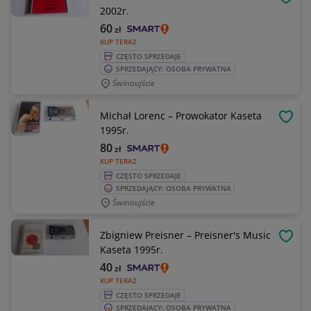
OBSE
2002r.
60
zł
KUP TERAZ
CZĘSTO SPRZEDAJE
SPRZEDAJĄCY: OSOBA PRYWATNA
Świnoujście
Michał Lorenc – Prowokator Kaseta
OBSE
1995r.
80
zł
KUP TERAZ
CZĘSTO SPRZEDAJE
SPRZEDAJĄCY: OSOBA PRYWATNA
Świnoujście
Zbigniew Preisner – Preisner's Music
OBSE
Kaseta 1995r.
40
zł
KUP TERAZ
CZĘSTO SPRZEDAJE
SPRZEDAJĄCY: OSOBA PRYWATNA