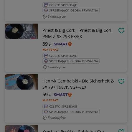
CZĘSTO SPRZEDAJE
SPRZEDAJĄCY: OSOBA PRYWATNA
Świnoujście
Priest & Big Cork – Priest & Big Cork
OBSE
PNM Z-SX 798 EX/EX
69
zł
KUP TERAZ
CZĘSTO SPRZEDAJE
SPRZEDAJĄCY: OSOBA PRYWATNA
Świnoujście
Henryk Gembalski - Die Sicherheit Z-
OBSE
SX 797 1987r. VG++/EX
59
zł
KUP TERAZ
CZĘSTO SPRZEDAJE
SPRZEDAJĄCY: OSOBA PRYWATNA
Świnoujście
Krystyna Prońko - Subtelna Gra