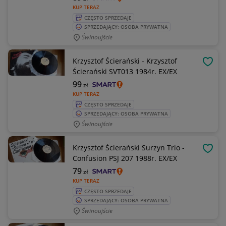
KUP TERAZ
CZĘSTO SPRZEDAJE
SPRZEDAJĄCY: OSOBA PRYWATNA
Świnoujście
Krzysztof Ścierański - Krzysztof
OBSE
Ścierański SVT013 1984r. EX/EX
99
zł
KUP TERAZ
CZĘSTO SPRZEDAJE
SPRZEDAJĄCY: OSOBA PRYWATNA
Świnoujście
Krzysztof Ścierański Surzyn Trio -
OBSE
Confusion PSJ 207 1988r. EX/EX
79
zł
KUP TERAZ
CZĘSTO SPRZEDAJE
SPRZEDAJĄCY: OSOBA PRYWATNA
Świnoujście