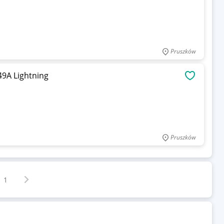
Pruszków
49A Lightning
OBSERWU
Pruszków
Następna strona
z
1