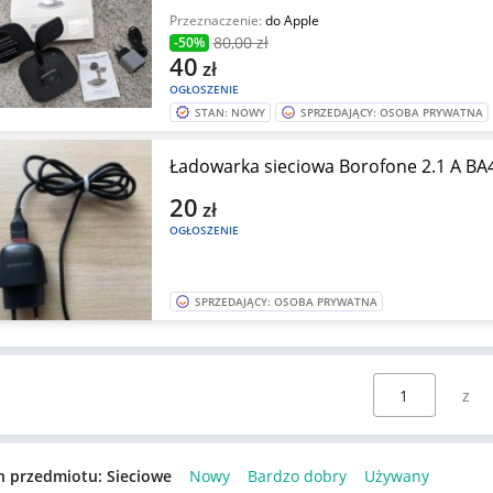
Przeznaczenie:
do Apple
80
,00 zł
-50%
40
zł
OGŁOSZENIE
STAN: NOWY
SPRZEDAJĄCY: OSOBA PRYWATNA
Ładowarka sieciowa Borofone 2.1 A BA
20
zł
OGŁOSZENIE
SPRZEDAJĄCY: OSOBA PRYWATNA
Wybierz stronę:
n przedmiotu: Sieciowe
Nowy
Bardzo dobry
Używany