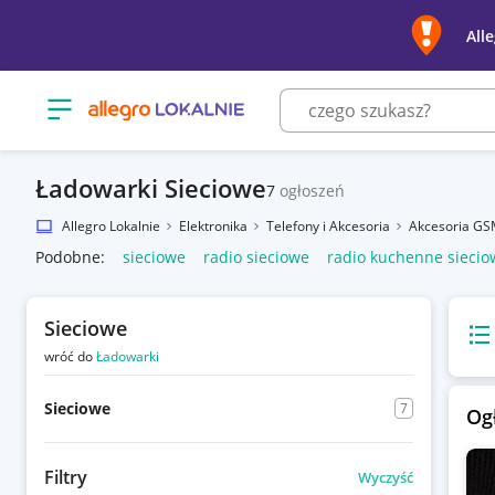
All
Otwórz menu z kategoriami
Ładowarki Sieciowe
7
ogłoszeń
Allegro Lokalnie
Elektronika
Telefony i Akcesoria
Akcesoria G
Podobne:
sieciowe
radio sieciowe
radio kuchenne siecio
Sieciowe
Wido
wróć do
Ładowarki
Sieciowe
7
Og
Filtry
Wyczyść