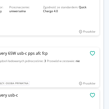
or:
Przeznaczenie:
Zgodność ze standardem:
Quick
ły
uniwersalna
Charge 4.0
Pruszków
very 65W usb-c pps afc fcp
OBSERWU
ządzeń ładowanych jednocześnie:
3
Przewód w zestawie:
nie
Pruszków
ĄCY: OSOBA PRYWATNA
very usb-c
OBSERWU