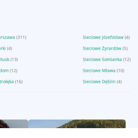
arszawa
(311)
Sieciowe Józefosław
(4)
rki
(4)
Sieciowe Żyrardów
(5)
łtusk
(13)
Sieciowe Somianka
(12)
adom
(12)
Sieciowe Mława
(10)
trołęka
(16)
Sieciowe Dęblin
(4)