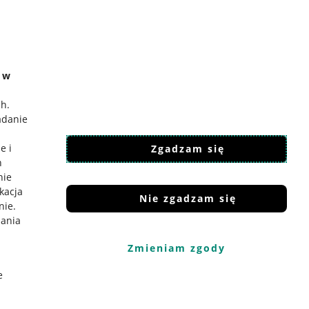
e w
ch
.
adanie
e i
Zgadzam się
h
nie
ikacja
Nie zgadzam się
nie
.
iania
Zmieniam zgody
e