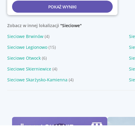
POKAŻ WYNIKI
Zobacz w innej lokalizacji
"Sieciowe"
Sieciowe Brwinów
(4)
Si
Sieciowe Legionowo
(15)
Si
Sieciowe Otwock
(6)
Si
Sieciowe Skierniewice
(4)
Si
Sieciowe Skarżysko-Kamienna
(4)
Si