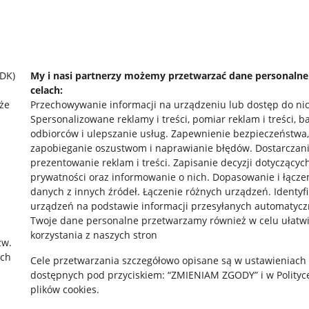
SDK)
My i nasi partnerzy możemy przetwarzać dane personaln
celach:
że
Przechowywanie informacji na urządzeniu lub dostęp do ni
Spersonalizowane reklamy i treści, pomiar reklam i treści, b
odbiorców i ulepszanie usług
.
Zapewnienie bezpieczeństwa,
zapobieganie oszustwom i naprawianie błędów
.
Dostarczani
prezentowanie reklam i treści
.
Zapisanie decyzji dotyczącyc
prywatności oraz informowanie o nich
.
Dopasowanie i łącze
danych z innych źródeł
.
Łączenie różnych urządzeń
.
Identyf
rawne
Pobierz aplikację
urządzeń na podstawie informacji przesyłanych automatycz
Twoje dane personalne przetwarzamy również w celu ułatw
korzystania z naszych stron
zw.
ach
 "cookies"
Cele przetwarzania szczegółowo opisane są w ustawieniach
dostępnych pod przyciskiem: “ZMIENIAM ZGODY” i w Polityc
ów "cookies"
plików cookies.