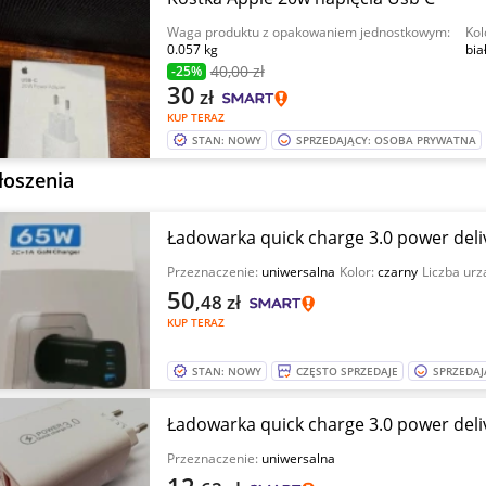
Waga produktu z opakowaniem jednostkowym:
Kol
0.057 kg
bia
40
,00 zł
-25%
30
zł
KUP TERAZ
STAN: NOWY
SPRZEDAJĄCY: OSOBA PRYWATNA
łoszenia
Ładowarka quick charge 3.0 power deli
Przeznaczenie:
uniwersalna
Kolor:
czarny
Liczba ur
50
,48
zł
KUP TERAZ
STAN: NOWY
CZĘSTO SPRZEDAJE
SPRZEDAJ
Ładowarka quick charge 3.0 power deli
Przeznaczenie:
uniwersalna