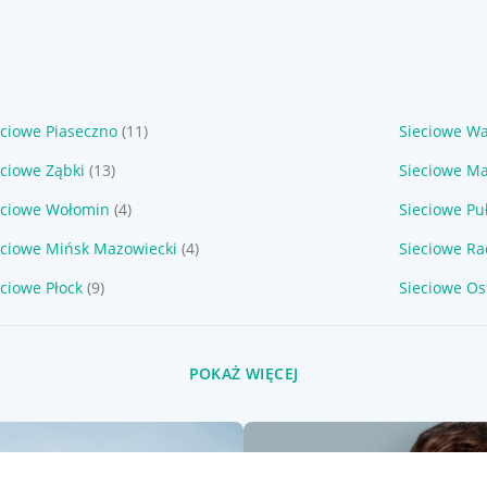
eciowe Piaseczno
(11)
Sieciowe W
eciowe Ząbki
(13)
Sieciowe Ma
eciowe Wołomin
(4)
Sieciowe Pu
eciowe Mińsk Mazowiecki
(4)
Sieciowe R
eciowe Płock
(9)
Sieciowe Os
POKAŻ WIĘCEJ