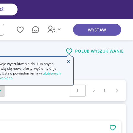
DŹ
WYSTAW
kaj
POLUB WYSZUKIWANIE
Zamknij wskazówkę
oje wyszukiwania do ulubionych.
wią się nowe oferty, wyślemy Ci je
. Ustaw powiadomienia w
ulubionych
waniach
.
Wybierz stronę:
Następna 
z
1
OBSERWU