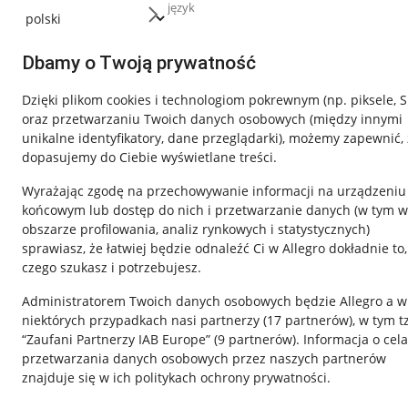
język
Dbamy o Twoją prywatność
Dzięki plikom cookies i technologiom pokrewnym
(np. piksele, 
oraz przetwarzaniu Twoich danych osobowych
(między innymi
unikalne identyfikatory, dane przeglądarki)
, możemy zapewnić, 
dopasujemy do Ciebie wyświetlane treści.
Wyrażając zgodę na przechowywanie informacji na urządzeniu
końcowym lub dostęp do nich i przetwarzanie danych (w tym w
obszarze profilowania, analiz rynkowych i statystycznych)
sprawiasz, że łatwiej będzie odnaleźć Ci w Allegro dokładnie to,
czego szukasz i potrzebujesz.
Przydatne informacje
Informacje p
Administratorem Twoich danych osobowych będzie Allegro a w
Jak to działa
Regulamin
niektórych przypadkach nasi partnerzy (
17
partnerów
), w tym t
“Zaufani Partnerzy IAB Europe” (
9
partnerów
). Informacja o cel
Napisz do nas
Polityka plików
przetwarzania danych osobowych przez naszych partnerów
Allegro Gadane dla sprzedających
Ustawienia plik
znajduje się w ich politykach ochrony prywatności.