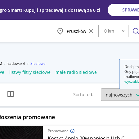
SPRAW
egro Smart! Kupuj i sprzedawaj z dostawą za 0 zł
Miasto
Wyczyść frazę
+
0
km
Odległość
szu
SM
Ładowarki
Sieciowe
Dodaj sw
Gdy poja
we
listwy filtry sieciowe
małe radio sieciowe
mailowo
wyszuki
k listy
Widok siatki
Sortuj od:
łoszenia promowane
Promowane
Kostka Apple 20w napięcia Usb C