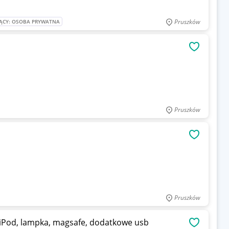
Pruszków
ĄCY: OSOBA PRYWATNA
OBSERWU
Pruszków
c
OBSERWU
Pruszków
h iPod, lampka, magsafe, dodatkowe usb
OBSERWU