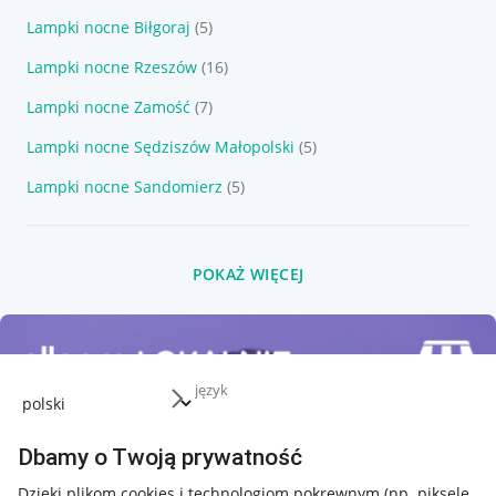
Lampki nocne Biłgoraj
(5)
Lampki nocne Rzeszów
(16)
Lampki nocne Zamość
(7)
Lampki nocne Sędziszów Małopolski
(5)
Lampki nocne Sandomierz
(5)
POKAŻ WIĘCEJ
język
Dbamy o Twoją prywatność
Dzięki plikom cookies i technologiom pokrewnym
(np. piksele,