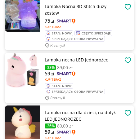
Lampka Nocna 3D Stitch duży
OBSE
zestaw
75
zł
KUP TERAZ
STAN: NOWY
CZĘSTO SPRZEDAJE
SPRZEDAJĄCY: OSOBA PRYWATNA
Przemyśl
Lampka nocna LED Jednorożec
OBSE
89
,00 zł
-33%
59
zł
KUP TERAZ
STAN: NOWY
SPRZEDAJĄCY: OSOBA PRYWATNA
Przemyśl
Lampka nocna dla dzieci, na dotyk
OBSE
LED JEDNOROŻEC
80
,00 zł
-26%
59
zł
KUP TERAZ