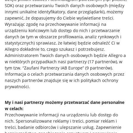
SDK)
oraz przetwarzaniu Twoich danych osobowych
(między
innymi unikalne identyfikatory, dane przeglądarki)
, możemy
zapewnić, że dopasujemy do Ciebie wyświetlane treści.
Wyrażając zgodę na przechowywanie informacji na
urządzeniu końcowym lub dostęp do nich i przetwarzanie
danych (w tym w obszarze profilowania, analiz rynkowych i
statystycznych) sprawiasz, że łatwiej będzie odnaleźć Ci w
Allegro dokładnie to, czego szukasz i potrzebujesz.
Administratorem Twoich danych osobowych będzie Allegro a
w niektórych przypadkach nasi partnerzy (
17
partnerów
), w
tym tzw. “Zaufani Partnerzy IAB Europe” (
9
partnerów
).
Przydatne informacje
Informacja o celach przetwarzania danych osobowych przez
naszych partnerów znajduje się w ich politykach ochrony
prywatności.
Jak to działa
Napisz do nas
My i nasi partnerzy możemy przetwarzać dane personalne
w celach:
Allegro Gadane dla sprzedających
Przechowywanie informacji na urządzeniu lub dostęp do
Allegro Gadane dla kupujących
nich
.
Spersonalizowane reklamy i treści, pomiar reklam i
treści, badanie odbiorców i ulepszanie usług
.
Zapewnienie
Mapa miejscowości