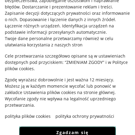
bezpieczeństwa, zapobieganie oszustwom i naprawianie
błędów
.
Dostarczanie i prezentowanie reklam i treści
.
Informacje prawne
Zapisanie decyzji dotyczących prywatności oraz informowanie
o nich
.
Dopasowanie i łączenie danych z innych źródeł
.
Regulamin
Łączenie różnych urządzeń
.
Identyfikacja urządzeń na
podstawie informacji przesyłanych automatycznie
.
Polityka plików "cookies"
Twoje dane personalne przetwarzamy również w celu
ułatwiania korzystania z naszych stron
Ustawienia plików "cookies"
Cele przetwarzania szczegółowo opisane są w ustawieniach
Udostępnianie lokalizacji
dostępnych pod przyciskiem: “ZMIENIAM ZGODY” i w Polityce
Informacje dla Aktu o Usługach Cyfrowych
plików cookies.
Zgodę wyrażasz dobrowolnie i jest ważna 12 miesięcy.
Pobierz aplikację
Możesz ją w każdym momencie wycofać lub ponowić w
zakładce
Ustawienia plików cookies
na stronie głównej.
Wycofanie zgody nie wpływa na legalność uprzedniego
przetwarzania.
polityka plików cookies
polityka ochrony prywatności
Zgadzam się