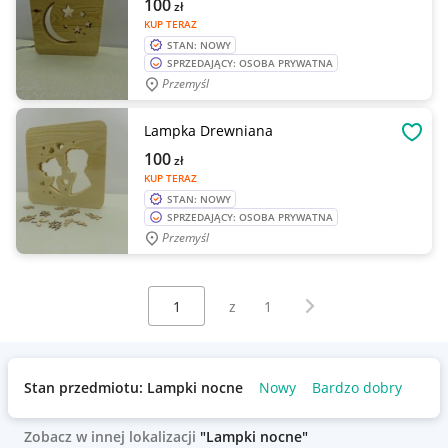
100
zł
KUP TERAZ
STAN: NOWY
SPRZEDAJĄCY: OSOBA PRYWATNA
Przemyśl
Lampka Drewniana
OBSE
100
zł
KUP TERAZ
STAN: NOWY
SPRZEDAJĄCY: OSOBA PRYWATNA
Przemyśl
Wybierz stronę:
Następna strona
z
1
Stan przedmiotu: Lampki nocne
Nowy
Bardzo dobry
Zobacz w innej lokalizacji
"Lampki nocne"