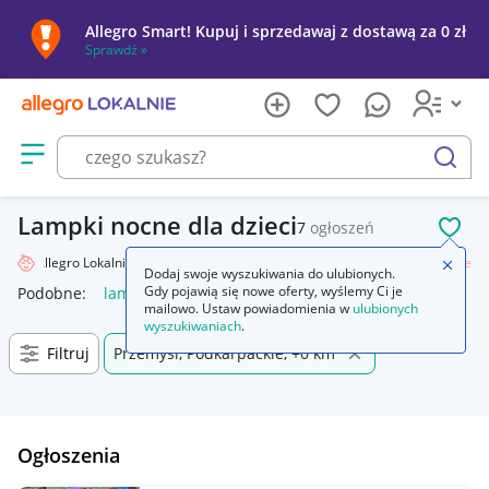
Allegro Smart! Kupuj i sprzedawaj z dostawą za 0 zł
Sprawdź »
Otwórz menu z kategoriami
szukaj
Lampki nocne dla dzieci
7
ogłoszeń
POL
Allegro Lokalnie
Dziecko
Pokój dziecięcy
Lampy
Lampki nocne
Zamkn
Dodaj swoje wyszukiwania do ulubionych.
Gdy pojawią się nowe oferty, wyślemy Ci je
Podobne:
lampki nocne
abażur do lampki nocnej
lampki no
mailowo. Ustaw powiadomienia w
ulubionych
wyszukiwaniach
.
Filtruj
Przemyśl, Podkarpackie, +0 km
Ogłoszenia