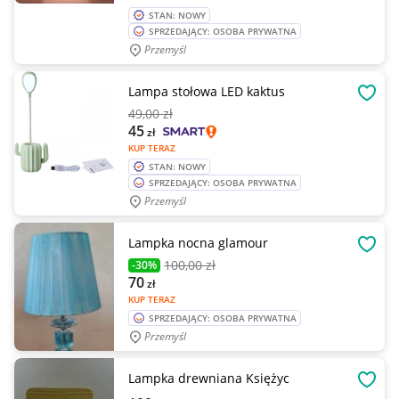
STAN: NOWY
SPRZEDAJĄCY: OSOBA PRYWATNA
Przemyśl
Lampa stołowa LED kaktus
OBSE
49
,00 zł
45
zł
KUP TERAZ
STAN: NOWY
SPRZEDAJĄCY: OSOBA PRYWATNA
Przemyśl
Lampka nocna glamour
OBSE
100
,00 zł
-30%
70
zł
KUP TERAZ
SPRZEDAJĄCY: OSOBA PRYWATNA
Przemyśl
Lampka drewniana Księżyc
OBSE