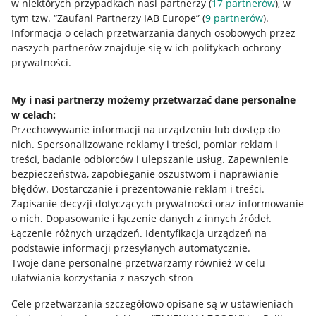
w niektórych przypadkach nasi partnerzy (
17
partnerów
), w
tym tzw. “Zaufani Partnerzy IAB Europe” (
9
partnerów
).
Przydatne informacje
Informacja o celach przetwarzania danych osobowych przez
naszych partnerów znajduje się w ich politykach ochrony
prywatności.
Jak to działa
Napisz do nas
My i nasi partnerzy możemy przetwarzać dane personalne
w celach:
Allegro Gadane dla sprzedających
Przechowywanie informacji na urządzeniu lub dostęp do
Allegro Gadane dla kupujących
nich
.
Spersonalizowane reklamy i treści, pomiar reklam i
treści, badanie odbiorców i ulepszanie usług
.
Zapewnienie
Mapa miejscowości
bezpieczeństwa, zapobieganie oszustwom i naprawianie
błędów
.
Dostarczanie i prezentowanie reklam i treści
.
Informacje prawne
Zapisanie decyzji dotyczących prywatności oraz informowanie
o nich
.
Dopasowanie i łączenie danych z innych źródeł
.
Regulamin
Łączenie różnych urządzeń
.
Identyfikacja urządzeń na
podstawie informacji przesyłanych automatycznie
.
Polityka plików "cookies"
Twoje dane personalne przetwarzamy również w celu
ułatwiania korzystania z naszych stron
Ustawienia plików "cookies"
Cele przetwarzania szczegółowo opisane są w ustawieniach
Udostępnianie lokalizacji