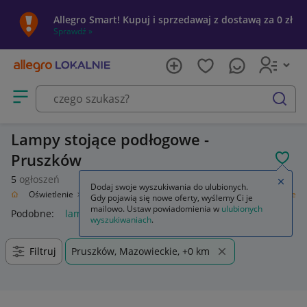
Allegro Smart! Kupuj i sprzedawaj z dostawą za 0 zł
Sprawdź »
Otwórz menu z kategoriami
szukaj
Lampy stojące podłogowe -
Pruszków
POL
5
ogłoszeń
Zamkn
Dodaj swoje wyszukiwania do ulubionych.
Ogród
Oświetlenie
Oświetlenie wewnętrzne
Lampy
Lampy podłogowe
Gdy pojawią się nowe oferty, wyślemy Ci je
mailowo. Ustaw powiadomienia w
ulubionych
Podobne:
lampy podłogowe
podstawa lampy podłogowej
l
wyszukiwaniach
.
Filtruj
Pruszków, Mazowieckie, +0 km