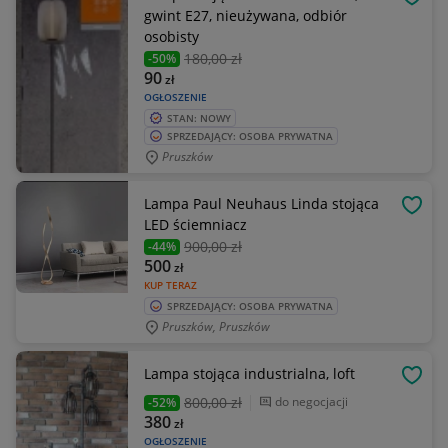
OBSE
gwint E27, nieużywana, odbiór
osobisty
180
,00 zł
-50%
90
zł
OGŁOSZENIE
STAN: NOWY
SPRZEDAJĄCY: OSOBA PRYWATNA
Pruszków
Lampa Paul Neuhaus Linda stojąca
OBSE
LED ściemniacz
900
,00 zł
-44%
500
zł
KUP TERAZ
SPRZEDAJĄCY: OSOBA PRYWATNA
Pruszków, Pruszków
Lampa stojąca industrialna, loft
OBSE
800
,00 zł
do negocjacji
-52%
380
zł
OGŁOSZENIE