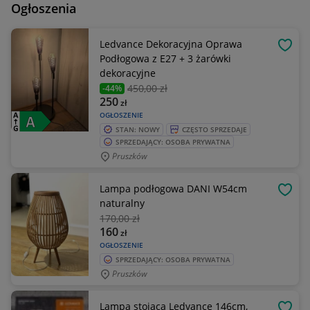
Ogłoszenia
Ledvance Dekoracyjna Oprawa
OBSE
Podłogowa z E27 + 3 żarówki
dekoracyjne
450
,00 zł
-44%
250
zł
OGŁOSZENIE
STAN: NOWY
CZĘSTO SPRZEDAJE
SPRZEDAJĄCY: OSOBA PRYWATNA
Pruszków
Lampa podłogowa DANI W54cm
OBSE
naturalny
170
,00 zł
160
zł
OGŁOSZENIE
SPRZEDAJĄCY: OSOBA PRYWATNA
Pruszków
Lampa stojąca Ledvance 146cm,