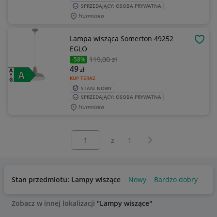
SPRZEDAJĄCY: OSOBA PRYWATNA
Humniska
Lampa wisząca Somerton 49252
OBSE
EGLO
119
,00 zł
-58%
49
zł
KUP TERAZ
STAN: NOWY
SPRZEDAJĄCY: OSOBA PRYWATNA
Humniska
Wybierz stronę:
Następna strona
z
1
Stan przedmiotu: Lampy wiszące
Nowy
Bardzo dobry
Zobacz w innej lokalizacji
"Lampy wiszące"