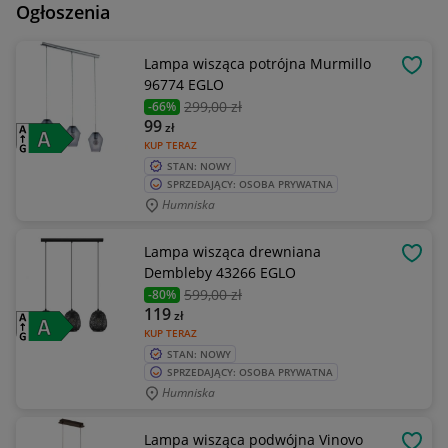
Ogłoszenia
Lampa wisząca potrójna Murmillo
OBSE
96774 EGLO
299
,00 zł
-66%
99
zł
KUP TERAZ
STAN: NOWY
SPRZEDAJĄCY: OSOBA PRYWATNA
Humniska
Lampa wisząca drewniana
OBSE
Dembleby 43266 EGLO
599
,00 zł
-80%
119
zł
KUP TERAZ
STAN: NOWY
SPRZEDAJĄCY: OSOBA PRYWATNA
Humniska
Lampa wisząca podwójna Vinovo