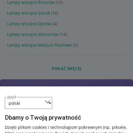
Lampy wiszące Brzozów
(15)
Lampy wiszące Sanok
(16)
Lampy wiszące Dynów
(4)
Lampy wiszące Morochów
(14)
Lampy wiszące Miejsce Piastowe
(5)
POKAŻ WIĘCEJ
język
Dbamy o Twoją prywatność
Dzięki plikom cookies i technologiom pokrewnym
(np. piksele,