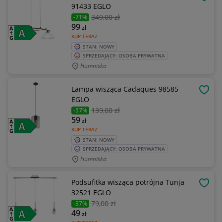
OBSE
91433 EGLO
349
,00 zł
-71%
99
zł
KUP TERAZ
STAN: NOWY
SPRZEDAJĄCY: OSOBA PRYWATNA
Humniska
Lampa wisząca Cadaques 98585
OBSE
EGLO
139
,00 zł
-57%
59
zł
KUP TERAZ
STAN: NOWY
SPRZEDAJĄCY: OSOBA PRYWATNA
Humniska
Podsufitka wisząca potrójna Tunja
OBSE
32521 EGLO
79
,00 zł
-37%
49
zł