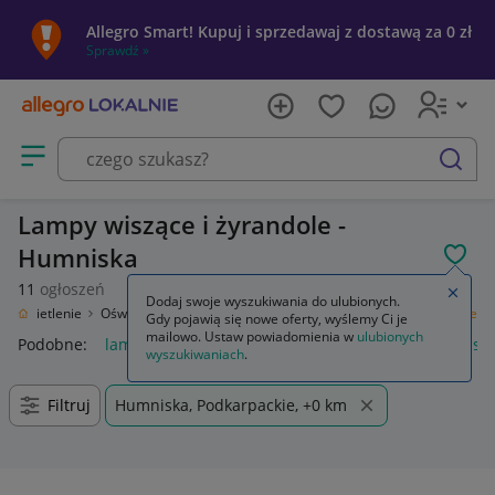
Allegro Smart! Kupuj i sprzedawaj z dostawą za 0 zł
Sprawdź »
Otwórz menu z kategoriami
szukaj
Lampy wiszące i żyrandole -
Humniska
POL
11
ogłoszeń
Zamkn
Dodaj swoje wyszukiwania do ulubionych.
Oświetlenie
Oświetlenie wewnętrzne
Lampy sufitowe
Lampy wiszące
Gdy pojawią się nowe oferty, wyślemy Ci je
mailowo. Ustaw powiadomienia w
ulubionych
Podobne:
lampy wiszące
klosz do lampy wiszącej
lampy sol
wyszukiwaniach
.
Filtruj
Humniska, Podkarpackie, +0 km