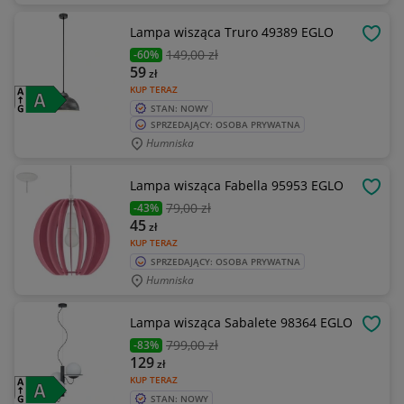
Lampa wisząca Truro 49389 EGLO
OBSE
149
,00 zł
-60%
59
zł
KUP TERAZ
STAN: NOWY
SPRZEDAJĄCY: OSOBA PRYWATNA
Humniska
Lampa wisząca Fabella 95953 EGLO
OBSE
79
,00 zł
-43%
45
zł
KUP TERAZ
SPRZEDAJĄCY: OSOBA PRYWATNA
Humniska
Lampa wisząca Sabalete 98364 EGLO
OBSE
799
,00 zł
-83%
129
zł
KUP TERAZ
STAN: NOWY