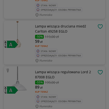
KUP TERAZ
STAN: NOWY
SPRZEDAJĄCY: OSOBA PRYWATNA
Humniska
Lampa wisząca druciana miedź
OBSE
Carlton 49258 EGLO
119
,00 zł
-50%
59
zł
KUP TERAZ
STAN: NOWY
SPRZEDAJĄCY: OSOBA PRYWATNA
Humniska
Lampa wisząca regulowana Lord 2
OBSE
87008 EGLO
199
,00 zł
-55%
89
zł
KUP TERAZ
STAN: NOWY
SPRZEDAJĄCY: OSOBA PRYWATNA
Humniska