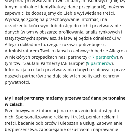
SDK)
oraz przetwarzaniu Twoich danych osobowych
(między
innymi unikalne identyfikatory, dane przeglądarki)
, możemy
zapewnić, że dopasujemy do Ciebie wyświetlane treści.
Wyrażając zgodę na przechowywanie informacji na
urządzeniu końcowym lub dostęp do nich i przetwarzanie
danych (w tym w obszarze profilowania, analiz rynkowych i
statystycznych) sprawiasz, że łatwiej będzie odnaleźć Ci w
Allegro dokładnie to, czego szukasz i potrzebujesz.
Administratorem Twoich danych osobowych będzie Allegro a
w niektórych przypadkach nasi partnerzy (
17
partnerów
), w
tym tzw. “Zaufani Partnerzy IAB Europe” (
9
partnerów
).
Przydatne informacje
Informacja o celach przetwarzania danych osobowych przez
naszych partnerów znajduje się w ich politykach ochrony
prywatności.
Jak to działa
Napisz do nas
My i nasi partnerzy możemy przetwarzać dane personalne
w celach:
Allegro Gadane dla sprzedających
Przechowywanie informacji na urządzeniu lub dostęp do
Allegro Gadane dla kupujących
nich
.
Spersonalizowane reklamy i treści, pomiar reklam i
treści, badanie odbiorców i ulepszanie usług
.
Zapewnienie
Mapa miejscowości
bezpieczeństwa, zapobieganie oszustwom i naprawianie