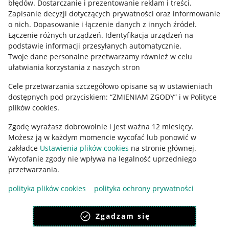
błędów
.
Dostarczanie i prezentowanie reklam i treści
.
Informacje prawne
Zapisanie decyzji dotyczących prywatności oraz informowanie
o nich
.
Dopasowanie i łączenie danych z innych źródeł
.
Regulamin
Łączenie różnych urządzeń
.
Identyfikacja urządzeń na
podstawie informacji przesyłanych automatycznie
.
Polityka plików "cookies"
Twoje dane personalne przetwarzamy również w celu
ułatwiania korzystania z naszych stron
Ustawienia plików "cookies"
Cele przetwarzania szczegółowo opisane są w ustawieniach
Udostępnianie lokalizacji
dostępnych pod przyciskiem: “ZMIENIAM ZGODY” i w Polityce
Informacje dla Aktu o Usługach Cyfrowych
plików cookies.
Zgodę wyrażasz dobrowolnie i jest ważna 12 miesięcy.
Pobierz aplikację
Możesz ją w każdym momencie wycofać lub ponowić w
zakładce
Ustawienia plików cookies
na stronie głównej.
Wycofanie zgody nie wpływa na legalność uprzedniego
przetwarzania.
polityka plików cookies
polityka ochrony prywatności
Zgadzam się