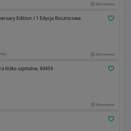
Skierniewice
versary Edition / 1 Edycja Rocznicowa
OBSERWU
Skierniewice
ATNA
ra łóżko szpitalne, 60459
OBSERWU
Skierniewice
OBSERWU