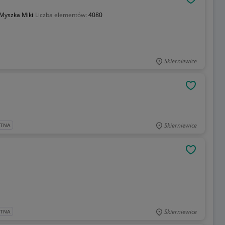
OBSERWU
Myszka Miki
Liczba elementów:
4080
Skierniewice
OBSERWU
Skierniewice
ATNA
OBSERWU
Skierniewice
ATNA