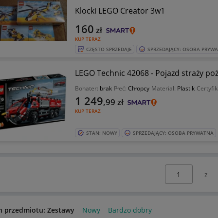
Klocki LEGO Creator 3w1
160
zł
KUP TERAZ
CZĘSTO SPRZEDAJE
SPRZEDAJĄCY: OSOBA PRYW
LEGO Technic 42068 - Pojazd straży po
Bohater:
brak
Płeć:
Chłopcy
Materiał:
Plastik
Certyfik
1 249
,99
zł
KUP TERAZ
STAN: NOWY
SPRZEDAJĄCY: OSOBA PRYWATNA
Wybierz stronę:
n przedmiotu: Zestawy
Nowy
Bardzo dobry