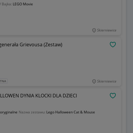
/ Bajka:
LEGO Movie
Skierniewice
generała Grievousa (Zestaw)
OBSERWU
Skierniewice
ATNA
ALLOWEN DYNIA KLOCKI DLA DZIECI
OBSERWU
oryginalne
Nazwa zestawu:
Lego Halloween Cat & Mouse