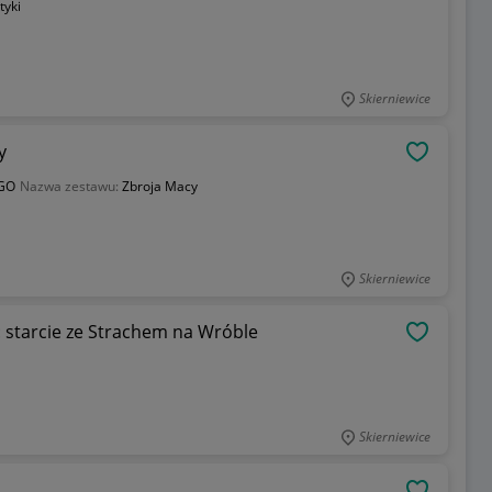
tyki
Skierniewice
y
OBSERWU
GO
Nazwa zestawu:
Zbroja Macy
Skierniewice
starcie ze Strachem na Wróble
OBSERWU
Skierniewice