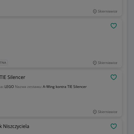
Skierniewice
OBSERWU
Skierniewice
ATNA
IE Silencer
OBSERWU
ka:
LEGO
Nazwa zestawu:
A-Wing kontra TIE Silencer
Skierniewice
 Niszczyciela
OBSERWU