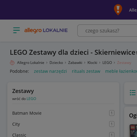
All
Otwórz menu z kategoriami
LEGO Zestawy dla dzieci - Skierniewice
Allegro Lokalnie
Dziecko
Zabawki
Klocki
LEGO
Zestawy
Podobne:
zestaw narzędzi
rituals zestaw
meble łazienko
Zestawy
Wido
wróć do
LEGO
Batman Movie
1
Og
City
1
Classic
1