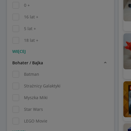
0 +
16 lat +
5 lat +
18 lat +
Bohater / Bajka
Batman
Strażnicy Galaktyki
Myszka Miki
Star Wars
LEGO Movie