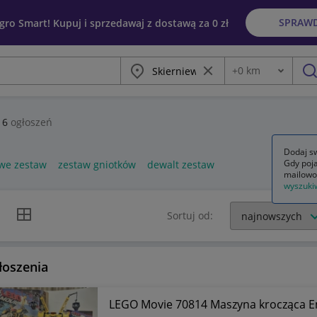
SPRAW
egro Smart! Kupuj i sprzedawaj z dostawą za 0 zł
Miasto
Wyczyść frazę
+
0
km
Odległość
szu
16
ogłoszeń
Dodaj sw
Gdy poja
we zestaw
zestaw gniotków
dewalt zestaw
mailowo
wyszuki
k listy
Widok siatki
Sortuj od:
łoszenia
LEGO Movie 70814 Maszyna krocząca Em