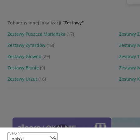
Zobacz w innej lokalizacji
"Zestawy"
Zestawy Puszcza Mariańska
(17)
Zestawy Z
Zestawy Żyrardów
(18)
Zestawy 
Zestawy Głowno
(29)
Zestawy 
Zestawy Błonie
(9)
Zestawy 
Zestawy Urzut
(16)
Zestawy K
język