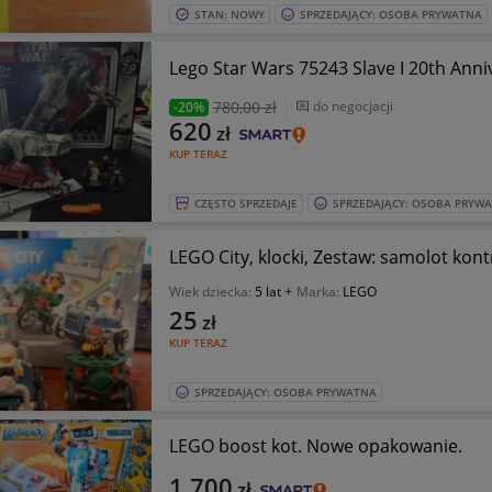
STAN: NOWY
SPRZEDAJĄCY: OSOBA PRYWATNA
Lego Star Wars 75243 Slave I 20th Anni
780
,00 zł
do negocjacji
-20%
620
zł
KUP TERAZ
CZĘSTO SPRZEDAJE
SPRZEDAJĄCY: OSOBA PRYW
LEGO City, klocki, Zestaw: samolot kont
Wiek dziecka:
5 lat +
Marka:
LEGO
25
zł
KUP TERAZ
SPRZEDAJĄCY: OSOBA PRYWATNA
LEGO boost kot. Nowe opakowanie.
1 700
zł