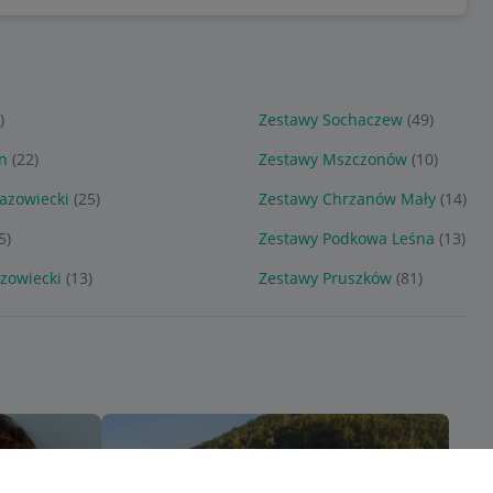
)
Zestawy Sochaczew
(49)
n
(22)
Zestawy Mszczonów
(10)
azowiecki
(25)
Zestawy Chrzanów Mały
(14)
5)
Zestawy Podkowa Leśna
(13)
zowiecki
(13)
Zestawy Pruszków
(81)