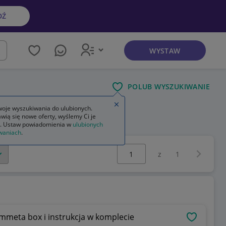
DŹ
WYSTAW
kaj
POLUB WYSZUKIWANIE
Zamknij wskazówkę
oje wyszukiwania do ulubionych.
wią się nowe oferty, wyślemy Ci je
. Ustaw powiadomienia w
ulubionych
waniach
.
Wybierz stronę:
Następna 
z
1
meta box i instrukcja w komplecie
OBSERWU