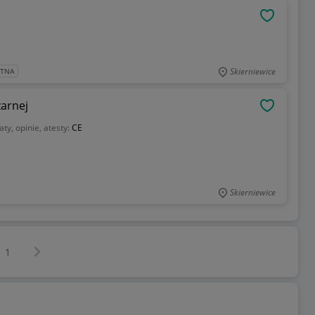
OBSERWU
Skierniewice
ATNA
żarnej
OBSERWU
aty, opinie, atesty:
CE
Skierniewice
Następna strona
z
1