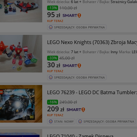
Wiek dziecka:
6 lat +
Bohater / Bajka:
Strażnicy Galak
110
,00 zł
-13%
95
zł
KUP TERAZ
SPRZEDAJĄCY: OSOBA PRYWATNA
LEGO Nexo Knights (70363) Zbroja Mac
Wiek dziecka:
7 lat +
Bohater / Bajka:
Inny
Marka:
LE
45
,00 zł
-33%
30
zł
KUP TERAZ
SPRZEDAJĄCY: OSOBA PRYWATNA
LEGO 76239 - LEGO DC Batma Tumbler: 
249
,00 zł
-16%
209
zł
KUP TERAZ
STAN: NOWY
SPRZEDAJĄCY: OSOBA PRYWATNA
LEGO 71040 - Zamek Disneya