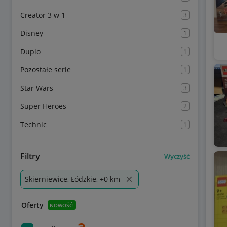
Creator 3 w 1
3
Disney
1
Duplo
1
Pozostałe serie
1
Star Wars
3
Super Heroes
2
Technic
1
Filtry
Wyczyść
Skierniewice, Łódzkie, +0 km
Oferty
NOWOŚĆ!