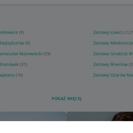
ielkowice
(9)
Zestawy Łowicz
(127
Międzyborów
(9)
Zestawy Młodzieszy
Tomaszów Mazowiecki
(59)
Zestawy Grodzisk M
Milanówek
(37)
Zestawy Brwinów
(3
ajetany
(10)
Zestawy Ożarów Ma
POKAŻ WIĘCEJ