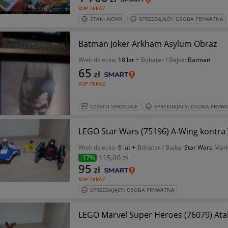
KUP TERAZ
STAN: NOWY
SPRZEDAJĄCY: OSOBA PRYWATNA
Batman Joker Arkham Asylum Obraz
Wiek dziecka:
18 lat +
Bohater / Bajka:
Batman
65
zł
KUP TERAZ
CZĘSTO SPRZEDAJE
SPRZEDAJĄCY: OSOBA PRYW
LEGO Star Wars (75196) A-Wing kontra T
Wiek dziecka:
6 lat +
Bohater / Bajka:
Star Wars
Mar
115
,00 zł
-17%
95
zł
KUP TERAZ
SPRZEDAJĄCY: OSOBA PRYWATNA
LEGO Marvel Super Heroes (76079) Atak