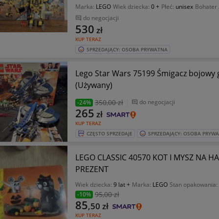
Marka:
LEGO
Wiek dziecka:
0 +
Płeć:
unisex
Bohater 
do negocjacji
530
zł
KUP TERAZ
SPRZEDAJĄCY: OSOBA PRYWATNA
Lego Star Wars 75199 Śmigacz bojowy 
(Używany)
350
,00 zł
do negocjacji
-24%
265
zł
KUP TERAZ
CZĘSTO SPRZEDAJE
SPRZEDAJĄCY: OSOBA PRYW
LEGO CLASSIC 40570 KOT I MYSZ NA H
PREZENT
Wiek dziecka:
9 lat +
Marka:
LEGO
Stan opakowania:
95
,00 zł
-10%
85
,50
zł
KUP TERAZ