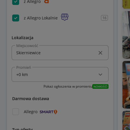
z Allegro
z Allegro Lokalnie
16
Lokalizacja
Miejscowość
Promień
Pokaż ogłoszenia w promieniu
NOWOŚĆ!
Darmowa dostawa
Allegro
Typ oferty