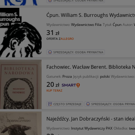
SPRZEDAJĄCY: OSOBA PRYWATNA
Ćpun. William S. Burroughs Wydawnictw
Wydawnictwo:
Wydawnictwo Filia
Tytuł:
Ćpun
Autor:
31
zł
OFERTA Z
ALLEGRO
SPRZEDAJĄCY: OSOBA PRYWATNA
Fachowiec. Wacław Berent. Biblioteka 
Gatunek:
Proza
Język publikacji:
polski
Wydawnictwo
20
zł
KUP TERAZ
CZĘSTO SPRZEDAJE
SPRZEDAJĄCY: OSOBA PRYW
Najeźdźcy. Jan Dobraczyński - stan idea
Wydawnictwo:
Instytut Wydawniczy PAX
Okładka:
twa