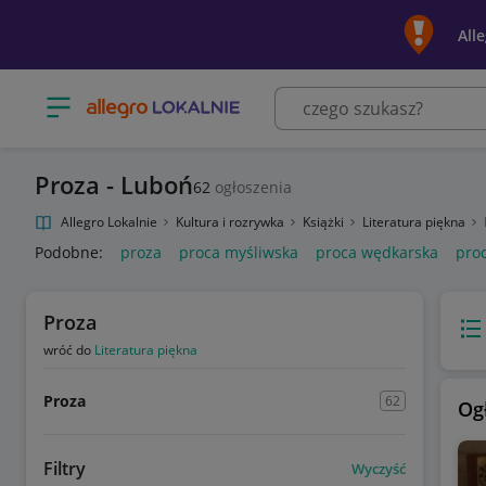
All
Otwórz menu z kategoriami
Proza - Luboń
62
ogłoszenia
Allegro Lokalnie
Kultura i rozrywka
Książki
Literatura piękna
Podobne:
proza
proca myśliwska
proca wędkarska
pro
Proza
Wido
wróć do
Literatura piękna
Proza
62
Og
Filtry
Wyczyść