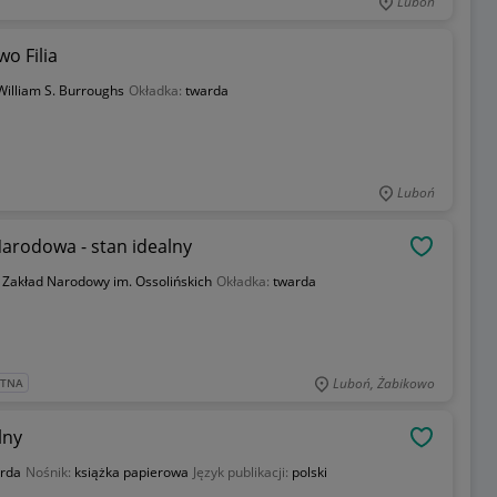
Luboń
o Filia
William S. Burroughs
Okładka:
twarda
Luboń
Narodowa - stan idealny
OBSERWU
:
Zakład Narodowy im. Ossolińskich
Okładka:
twarda
Luboń, Żabikowo
ATNA
lny
OBSERWU
rda
Nośnik:
książka papierowa
Język publikacji:
polski