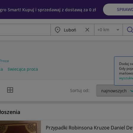
SPRAW
egro Smart! Kupuj i sprzedawaj z dostawą za 0 zł
Miasto
Wyczyść frazę
+
0
km
Odległość
szu
Proza
Dodaj sw
Gdy poja
ca
świecąca proca
mailowo
wyszuki
k listy
Widok siatki
Sortuj od:
łoszenia
Przypadki Robinsona Kruzoe Daniel De