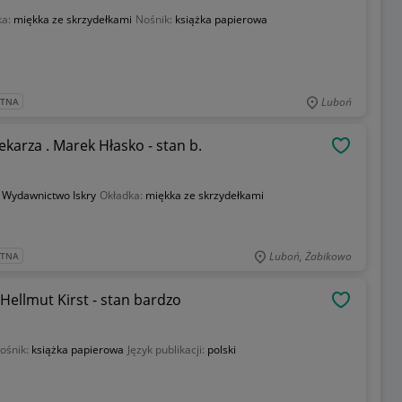
ka:
miękka ze skrzydełkami
Nośnik:
książka papierowa
Luboń
ATNA
karza . Marek Hłasko - stan b.
OBSERWU
:
Wydawnictwo Iskry
Okładka:
miękka ze skrzydełkami
Luboń, Żabikowo
ATNA
llmut Kirst - stan bardzo
OBSERWU
ośnik:
książka papierowa
Język publikacji:
polski