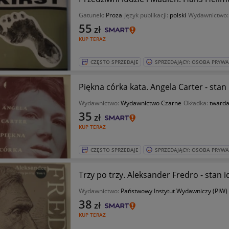
Gatunek:
Proza
Język publikacji:
polski
Wydawnictwo
55
zł
KUP TERAZ
CZĘSTO SPRZEDAJE
SPRZEDAJĄCY: OSOBA PRYW
Piękna córka kata. Angela Carter - stan
Wydawnictwo:
Wydawnictwo Czarne
Okładka:
tward
35
zł
KUP TERAZ
CZĘSTO SPRZEDAJE
SPRZEDAJĄCY: OSOBA PRYW
Trzy po trzy. Aleksander Fredro - stan i
Wydawnictwo:
Państwowy Instytut Wydawniczy (PIW)
38
zł
KUP TERAZ