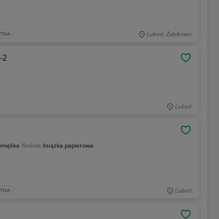
Luboń, Żabikowo
ATNA
-2
OBSERWU
Luboń
OBSERWU
miękka
Nośnik:
książka papierowa
Luboń
ATNA
OBSERWU