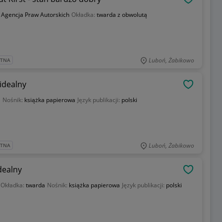
OBSERWU
:
Agencja Praw Autorskich
Okładka:
twarda z obwolutą
Luboń, Żabikowo
ATNA
 idealny
OBSERWU
a
Nośnik:
książka papierowa
Język publikacji:
polski
Luboń, Żabikowo
ATNA
dealny
OBSERWU
Okładka:
twarda
Nośnik:
książka papierowa
Język publikacji:
polski