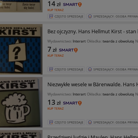
14
zł
KUP TERAZ
CZĘSTO SPRZEDAJE
SPRZEDAJĄCY: OSOBA PRYW
Bez ojczyzny. Hans Hellmut Kirst - sta
Wydawnictwo:
Interart
Okładka:
twarda z obwolutą
N
7
zł
KUP TERAZ
CZĘSTO SPRZEDAJE
SPRZEDAJĄCY: OSOBA PRYW
Niezwykłe wesele w Bärenwalde. Hans H
Wydawnictwo:
Interart
Okładka:
twarda z obwolutą
N
13
zł
KUP TERAZ
CZĘSTO SPRZEDAJE
SPRZEDAJĄCY: OSOBA PRYW
Przedziwni ludzie i Maulen. Hans Hellmu