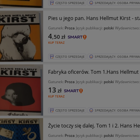
CZĘSTO SPRZEDAJE
SPRZEDAJĄCY: OSOBA PRYW
Pies u jego pan. Hans Hellmut Kirst - 
Gatunek:
Proza
Język publikacji:
polski
Wydawnictwo
4
,50
zł
KUP TERAZ
CZĘSTO SPRZEDAJE
SPRZEDAJĄCY: OSOBA PRYW
Fabryka oficerów. Tom 1.Hans Hellmut 
Gatunek:
Proza
Język publikacji:
polski
Wydawnictwo
13
zł
KUP TERAZ
CZĘSTO SPRZEDAJE
SPRZEDAJĄCY: OSOBA PRYW
Życie toczy się dalej. Tom 1 i 2. Hans H
Gatunek:
Proza
Język publikacji:
polski
Wydawnictwo