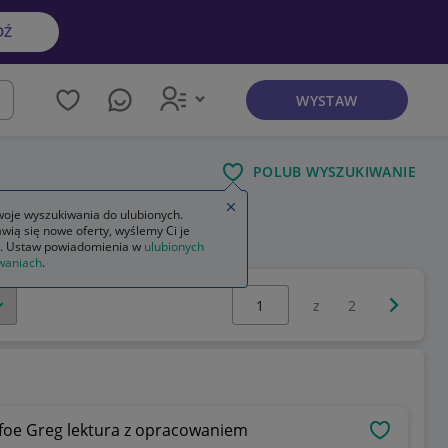
DŹ
WYSTAW
kaj
POLUB WYSZUKIWANIE
Zamknij wskazówkę
oje wyszukiwania do ulubionych.
wią się nowe oferty, wyślemy Ci je
. Ustaw powiadomienia w
ulubionych
waniach
.
Wybierz stronę:
Następna 
z
2
foe Greg lektura z opracowaniem
OBSERWU