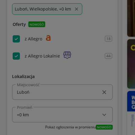
Luboń, Wielkopolskie, +0 km
Oferty
NOWOŚĆ!
z Allegro
18
z Allegro Lokalnie
44
Lokalizacja
Miejscowość
Promień
Pokaż ogłoszenia w promieniu
NOWOŚĆ!