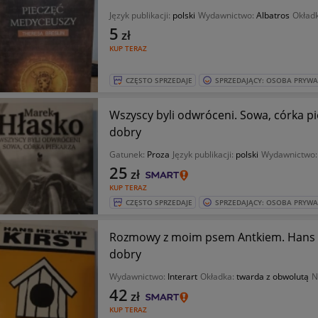
Język publikacji:
polski
Wydawnictwo:
Albatros
Okład
5
zł
KUP TERAZ
CZĘSTO SPRZEDAJE
SPRZEDAJĄCY: OSOBA PRYW
Wszyscy byli odwróceni. Sowa, córka pie
dobry
Gatunek:
Proza
Język publikacji:
polski
Wydawnictwo
25
zł
KUP TERAZ
CZĘSTO SPRZEDAJE
SPRZEDAJĄCY: OSOBA PRYW
Rozmowy z moim psem Antkiem. Hans He
dobry
Wydawnictwo:
Interart
Okładka:
twarda z obwolutą
N
42
zł
KUP TERAZ