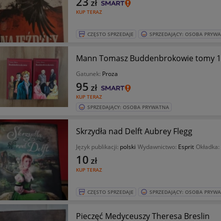
23
zł
KUP TERAZ
CZĘSTO SPRZEDAJE
SPRZEDAJĄCY: OSOBA PRYW
Mann Tomasz Buddenbrokowie tomy 1
Gatunek:
Proza
95
zł
KUP TERAZ
SPRZEDAJĄCY: OSOBA PRYWATNA
Skrzydła nad Delft Aubrey Flegg
Język publikacji:
polski
Wydawnictwo:
Esprit
Okładka:
10
zł
KUP TERAZ
CZĘSTO SPRZEDAJE
SPRZEDAJĄCY: OSOBA PRYW
Pieczęć Medyceuszy Theresa Breslin