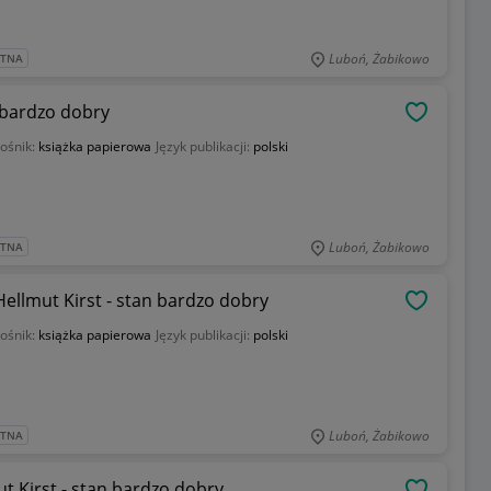
Luboń, Żabikowo
ATNA
n bardzo dobry
OBSERWU
ośnik:
książka papierowa
Język publikacji:
polski
Luboń, Żabikowo
ATNA
ellmut Kirst - stan bardzo dobry
OBSERWU
ośnik:
książka papierowa
Język publikacji:
polski
Luboń, Żabikowo
ATNA
t Kirst - stan bardzo dobry