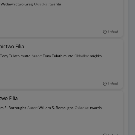
:
Wydawnictwo Greg
Okładka:
twarda
Luboń
ictwo Filia
 Tony Tulathimutte
Autor:
Tony Tulathimutte
Okładka:
miękka
Luboń
wo Filia
iam S. Borroughs
Autor:
William S. Borroughs
Okładka:
twarda