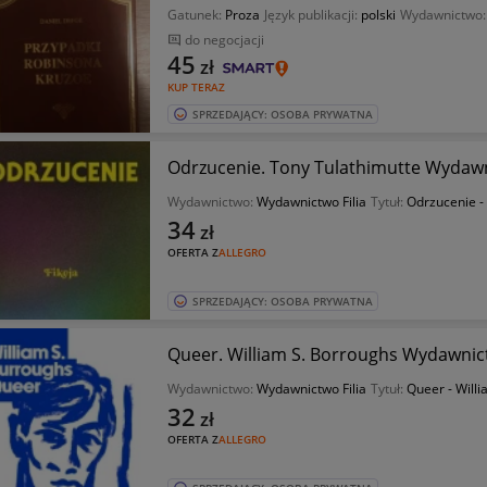
Gatunek:
Proza
Język publikacji:
polski
Wydawnictwo
do negocjacji
45
zł
KUP TERAZ
SPRZEDAJĄCY: OSOBA PRYWATNA
Odrzucenie. Tony Tulathimutte Wydawn
Wydawnictwo:
Wydawnictwo Filia
Tytuł:
Odrzucenie -
34
zł
OFERTA Z
ALLEGRO
SPRZEDAJĄCY: OSOBA PRYWATNA
Queer. William S. Borroughs Wydawnict
Wydawnictwo:
Wydawnictwo Filia
Tytuł:
Queer - Will
32
zł
OFERTA Z
ALLEGRO