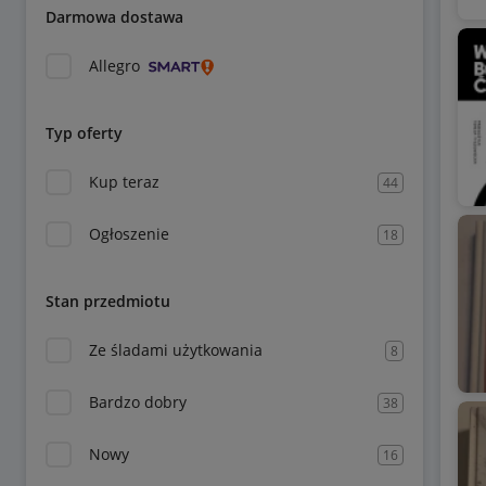
Darmowa dostawa
Allegro
Typ oferty
Kup teraz
44
Ogłoszenie
18
Stan przedmiotu
Ze śladami użytkowania
8
Bardzo dobry
38
Nowy
16