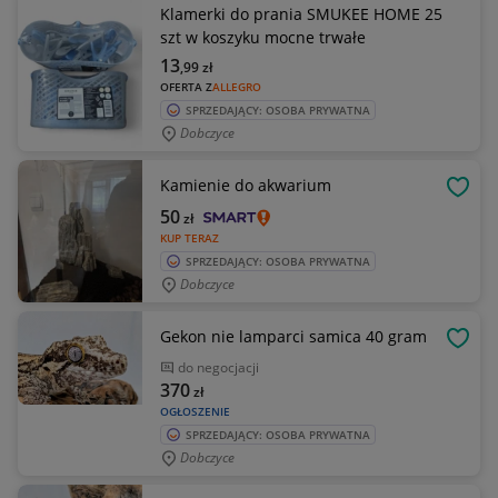
Klamerki do prania SMUKEE HOME 25
szt w koszyku mocne trwałe
13
,99
zł
OFERTA Z
ALLEGRO
SPRZEDAJĄCY: OSOBA PRYWATNA
Dobczyce
Kamienie do akwarium
OBSE
50
zł
KUP TERAZ
SPRZEDAJĄCY: OSOBA PRYWATNA
Dobczyce
Gekon nie lamparci samica 40 gram
OBSE
do negocjacji
370
zł
OGŁOSZENIE
SPRZEDAJĄCY: OSOBA PRYWATNA
Dobczyce