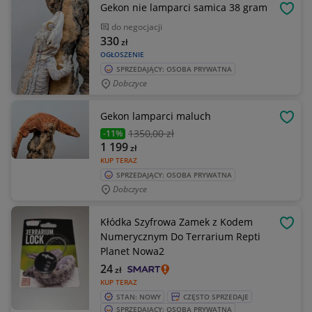
Gekon nie lamparci samica 38 gram
OBSE
do negocjacji
330
zł
OGŁOSZENIE
SPRZEDAJĄCY: OSOBA PRYWATNA
Dobczyce
Gekon lamparci maluch
OBSE
1350
,00 zł
-11%
1 199
zł
KUP TERAZ
SPRZEDAJĄCY: OSOBA PRYWATNA
Dobczyce
Kłódka Szyfrowa Zamek z Kodem
OBSE
Numerycznym Do Terrarium Repti
Planet Nowa2
24
zł
KUP TERAZ
STAN: NOWY
CZĘSTO SPRZEDAJE
SPRZEDAJĄCY: OSOBA PRYWATNA