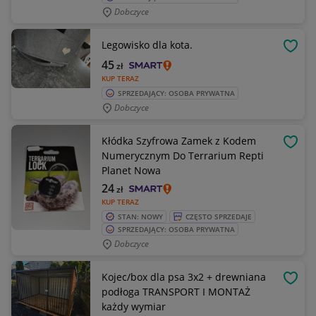
Dobczyce
Legowisko dla kota.
OBSE
45
zł
KUP TERAZ
SPRZEDAJĄCY: OSOBA PRYWATNA
Dobczyce
Kłódka Szyfrowa Zamek z Kodem
OBSE
Numerycznym Do Terrarium Repti
Planet Nowa
24
zł
KUP TERAZ
STAN: NOWY
CZĘSTO SPRZEDAJE
SPRZEDAJĄCY: OSOBA PRYWATNA
Dobczyce
Kojec/box dla psa 3x2 + drewniana
OBSE
podłoga TRANSPORT I MONTAŻ
każdy wymiar