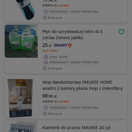
,98
zł
OFERTA Z
ALLEGRO
SPRZEDAJĄCY: OSOBA PRYWATNA
Dobczyce
Płyn do spryskiwaczy letni 4x 5
OBSE
Litrów Zielone Jabłko
25
zł
KUP TERAZ
STAN: NOWY
SPRZEDAJĄCY: OSOBA PRYWATNA
Dobczyce
Mop dwukomorowy SMUKEE HOME
wiadro 2 komory płaski mop z mikrofibrą
69
,90
zł
OFERTA Z
ALLEGRO
SPRZEDAJĄCY: OSOBA PRYWATNA
Dobczyce
Klamerki do prania SMUKEE 24 szt