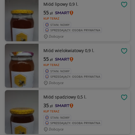
Miód lipowy 0,9 l.
OBSE
55
zł
KUP TERAZ
STAN: NOWY
SPRZEDAJĄCY: OSOBA PRYWATNA
Dobczyce
Miód wielokwiatowy 0,9 l.
OBSE
55
zł
KUP TERAZ
STAN: NOWY
SPRZEDAJĄCY: OSOBA PRYWATNA
Dobczyce
Miód spadziowy 0,5 l.
OBSE
35
zł
KUP TERAZ
STAN: NOWY
SPRZEDAJĄCY: OSOBA PRYWATNA
Dobczyce