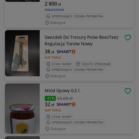
2 800
zł
OGŁOSZENIE
SPRZEDAJĄCY: OSOBA PRYWATNA
Dobczyce
Gwizdek Do Tresury Psów BeezTeez
OBSE
Regulacja Tonów Nowy
38
zł
KUP TERAZ
STAN: NOWY
CZĘSTO SPRZEDAJE
SPRZEDAJĄCY: OSOBA PRYWATNA
Dobczyce
Miód lipowy 0,5 l.
OBSE
55
,00 zł
-41%
32
zł
KUP TERAZ
STAN: NOWY
SPRZEDAJĄCY: OSOBA PRYWATNA
Dobczyce