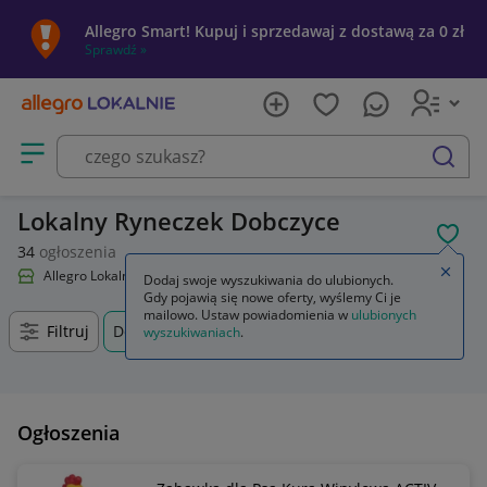
Allegro Smart! Kupuj i sprzedawaj z dostawą za 0 zł
Sprawdź »
Otwórz menu z kategoriami
szukaj
Lokalny Ryneczek Dobczyce
POL
34
ogłoszenia
Zamkn
Allegro Lokalnie
Lokalny Ryneczek
Dodaj swoje wyszukiwania do ulubionych.
Gdy pojawią się nowe oferty, wyślemy Ci je
mailowo. Ustaw powiadomienia w
ulubionych
Filtruj
Dobczyce, Małopolskie, +0 km
wyszukiwaniach
.
Ogłoszenia