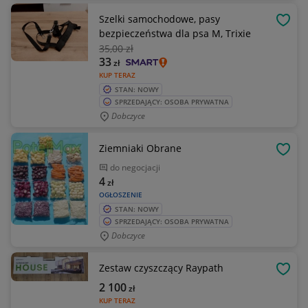
Szelki samochodowe, pasy
OBSE
bezpieczeństwa dla psa M, Trixie
35
,00 zł
33
zł
KUP TERAZ
STAN: NOWY
SPRZEDAJĄCY: OSOBA PRYWATNA
Dobczyce
Ziemniaki Obrane
OBSE
do negocjacji
4
zł
OGŁOSZENIE
STAN: NOWY
SPRZEDAJĄCY: OSOBA PRYWATNA
Dobczyce
Zestaw czyszczący Raypath
OBSE
2 100
zł
KUP TERAZ