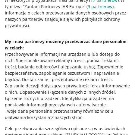
w niektórych przypadkach nasi partnerzy (
17
partnerów
), w
tym tzw. “Zaufani Partnerzy IAB Europe” (
9
partnerów
).
Przydatne informacje
Informacja o celach przetwarzania danych osobowych przez
naszych partnerów znajduje się w ich politykach ochrony
prywatności.
Jak to działa
Napisz do nas
My i nasi partnerzy możemy przetwarzać dane personalne
w celach:
Allegro Gadane dla sprzedających
Przechowywanie informacji na urządzeniu lub dostęp do
Allegro Gadane dla kupujących
nich
.
Spersonalizowane reklamy i treści, pomiar reklam i
treści, badanie odbiorców i ulepszanie usług
.
Zapewnienie
Mapa miejscowości
bezpieczeństwa, zapobieganie oszustwom i naprawianie
błędów
.
Dostarczanie i prezentowanie reklam i treści
.
Informacje prawne
Zapisanie decyzji dotyczących prywatności oraz informowanie
o nich
.
Dopasowanie i łączenie danych z innych źródeł
.
Regulamin
Łączenie różnych urządzeń
.
Identyfikacja urządzeń na
podstawie informacji przesyłanych automatycznie
.
Polityka plików "cookies"
Twoje dane personalne przetwarzamy również w celu
ułatwiania korzystania z naszych stron
Ustawienia plików "cookies"
Cele przetwarzania szczegółowo opisane są w ustawieniach
Udostępnianie lokalizacji
dostępnych pod przyciskiem: “ZMIENIAM ZGODY” i w Polityce