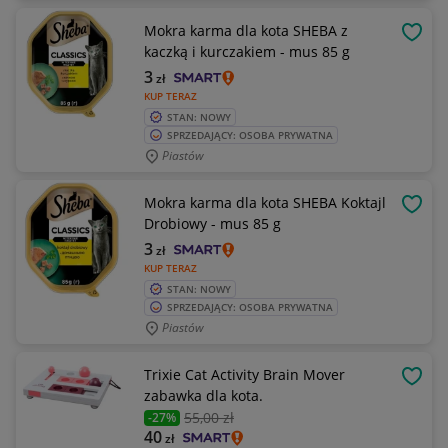
Mokra karma dla kota SHEBA z
OBSE
kaczką i kurczakiem - mus 85 g
3
zł
KUP TERAZ
STAN: NOWY
SPRZEDAJĄCY: OSOBA PRYWATNA
Piastów
Mokra karma dla kota SHEBA Koktajl
OBSE
Drobiowy - mus 85 g
3
zł
KUP TERAZ
STAN: NOWY
SPRZEDAJĄCY: OSOBA PRYWATNA
Piastów
Trixie Cat Activity Brain Mover
OBSE
zabawka dla kota.
55
,00 zł
-27%
40
zł