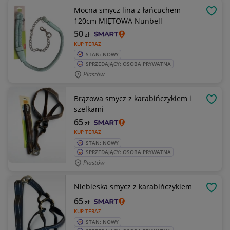
Mocna smycz lina z łańcuchem
OBSE
120cm MIĘTOWA Nunbell
50
zł
KUP TERAZ
STAN: NOWY
SPRZEDAJĄCY: OSOBA PRYWATNA
Piastów
Brązowa smycz z karabińczykiem i
OBSE
szelkami
65
zł
KUP TERAZ
STAN: NOWY
SPRZEDAJĄCY: OSOBA PRYWATNA
Piastów
Niebieska smycz z karabińczykiem
OBSE
65
zł
KUP TERAZ
STAN: NOWY