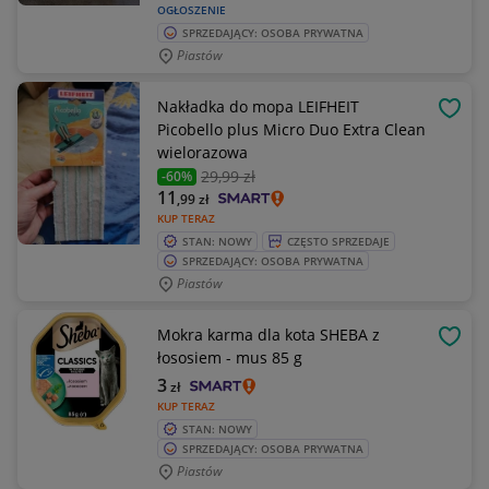
OGŁOSZENIE
SPRZEDAJĄCY: OSOBA PRYWATNA
Piastów
Nakładka do mopa LEIFHEIT
OBSE
Picobello plus Micro Duo Extra Clean
wielorazowa
29
,99 zł
-60%
11
,99
zł
KUP TERAZ
STAN: NOWY
CZĘSTO SPRZEDAJE
SPRZEDAJĄCY: OSOBA PRYWATNA
Piastów
Mokra karma dla kota SHEBA z
OBSE
łososiem - mus 85 g
3
zł
KUP TERAZ
STAN: NOWY
SPRZEDAJĄCY: OSOBA PRYWATNA
Piastów