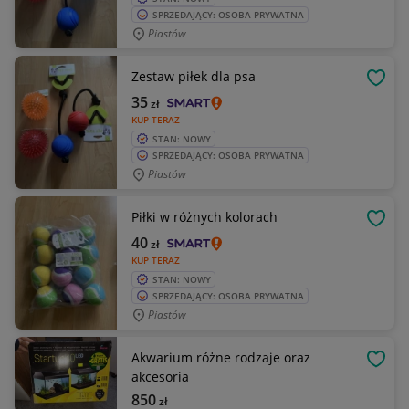
SPRZEDAJĄCY: OSOBA PRYWATNA
Piastów
Zestaw piłek dla psa
OBSE
35
zł
KUP TERAZ
STAN: NOWY
SPRZEDAJĄCY: OSOBA PRYWATNA
Piastów
Piłki w różnych kolorach
OBSE
40
zł
KUP TERAZ
STAN: NOWY
SPRZEDAJĄCY: OSOBA PRYWATNA
Piastów
Akwarium różne rodzaje oraz
OBSE
akcesoria
850
zł