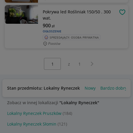
Pokrywa led Rośliniak 150/50 . 300
OBSE
wat.
900
zł
OGŁOSZENIE
SPRZEDAJĄCY: OSOBA PRYWATNA
Piastów
Wybierz stronę:
Następna strona
z
1
Stan przedmiotu: Lokalny Ryneczek
Nowy
Bardzo dobry
Zobacz w innej lokalizacji
"Lokalny Ryneczek"
Lokalny Ryneczek Pruszków
(184)
Lokalny Ryneczek Słomin
(121)