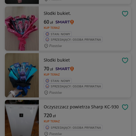
Słodki bukiet.
OBSE
60
zł
KUP TERAZ
STAN: NOWY
SPRZEDAJĄCY: OSOBA PRYWATNA
Piastów
Słodki bukiet
OBSE
70
zł
KUP TERAZ
STAN: NOWY
SPRZEDAJĄCY: OSOBA PRYWATNA
Piastów
Oczyszczacz powietrza Sharp KC-930
OBSE
720
zł
KUP TERAZ
SPRZEDAJĄCY: OSOBA PRYWATNA
Piastów