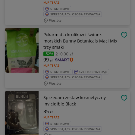
KUP TERAZ
STAN: NOWY
SPRZEDAJĄCY: OSOBA PRYWATNA
Piastów
Pokarm dla krulikow i świnek
OBSE
morskich Bunny Botanicals Maci Mix
trzy smaki
210
,00 zł
-52%
99
zł
KUP TERAZ
STAN: NOWY
CZĘSTO SPRZEDAJE
SPRZEDAJĄCY: OSOBA PRYWATNA
Piastów
Sprzedam zestaw kosmetyczny
OBSE
Invicidible Black
35
zł
KUP TERAZ
STAN: NOWY
SPRZEDAJĄCY: OSOBA PRYWATNA