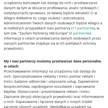
urządzeniu końcowym lub dostęp do nich i przetwarzanie
danych (w tym w obszarze profilowania, analiz rynkowych i
statystycznych) sprawiasz, że łatwiej będzie odnaleźć Ci w
Allegro dokładnie to, czego szukasz i potrzebujesz.
Administratorem Twoich danych osobowych będzie Allegro a
w niektórych przypadkach nasi partnerzy (
17
partnerów
), w
tym tzw. “Zaufani Partnerzy IAB Europe” (
9
partnerów
).
Przydatne informacje
Informacja o celach przetwarzania danych osobowych przez
naszych partnerów znajduje się w ich politykach ochrony
prywatności.
Jak to działa
Napisz do nas
My i nasi partnerzy możemy przetwarzać dane personalne
w celach:
Allegro Gadane dla sprzedających
Przechowywanie informacji na urządzeniu lub dostęp do
Allegro Gadane dla kupujących
nich
.
Spersonalizowane reklamy i treści, pomiar reklam i
treści, badanie odbiorców i ulepszanie usług
.
Zapewnienie
Mapa miejscowości
bezpieczeństwa, zapobieganie oszustwom i naprawianie
błędów
.
Dostarczanie i prezentowanie reklam i treści
.
Informacje prawne
Zapisanie decyzji dotyczących prywatności oraz informowanie
o nich
.
Dopasowanie i łączenie danych z innych źródeł
.
Regulamin
Łączenie różnych urządzeń
.
Identyfikacja urządzeń na