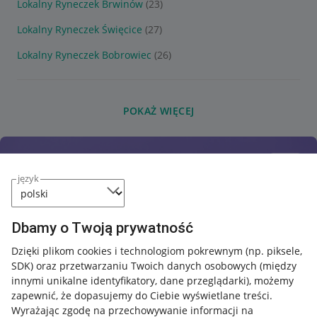
Lokalny Ryneczek Brwinów
(23)
Lokalny Ryneczek Święcice
(27)
Lokalny Ryneczek Bobrowiec
(26)
POKAŻ WIĘCEJ
język
Dbamy o Twoją prywatność
Dzięki plikom cookies i technologiom pokrewnym
(np. piksele,
SDK)
oraz przetwarzaniu Twoich danych osobowych
(między
innymi unikalne identyfikatory, dane przeglądarki)
, możemy
zapewnić, że dopasujemy do Ciebie wyświetlane treści.
Wyrażając zgodę na przechowywanie informacji na