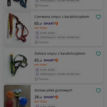
SPRZEDAJĄCY: OSOBA PRYWATNA
Piastów
Czerwona smycz z karabińczykiem
OBSE
65
zł
KUP TERAZ
STAN: NOWY
SPRZEDAJĄCY: OSOBA PRYWATNA
Piastów
Zielona smycz z karabińczykiem
OBSE
65
zł
KUP TERAZ
STAN: NOWY
SPRZEDAJĄCY: OSOBA PRYWATNA
Piastów
Zestaw piłek gumowych
OBSE
28
zł
KUP TERAZ
STAN: NOWY