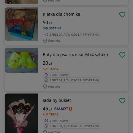
Piastów
Klatka dla chomika
OBSE
50
zł
OGŁOSZENIE
SPRZEDAJĄCY: OSOBA PRYWATNA
Piastów
Buty dla psa rozmiar M (4 sztuki)
OBSE
20
zł
KUP TERAZ
STAN: NOWY
SPRZEDAJĄCY: OSOBA PRYWATNA
Piastów
Jadalny bukiet
OBSE
45
zł
KUP TERAZ
STAN: NOWY
SPRZEDAJĄCY: OSOBA PRYWATNA
Piastów