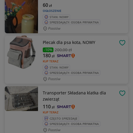
60
zł
OGŁOSZENIE
STAN: NOWY
SPRZEDAJĄCY: OSOBA PRYWATNA
Piastów
Plecak dla psa kota, NOWY
OBSE
200
,00 zł
-10%
180
zł
KUP TERAZ
STAN: NOWY
SPRZEDAJĄCY: OSOBA PRYWATNA
Piastów
Transporter Składana klatka dla
OBSE
zwierząt
110
zł
KUP TERAZ
CZĘSTO SPRZEDAJE
SPRZEDAJĄCY: OSOBA PRYWATNA
Piastów