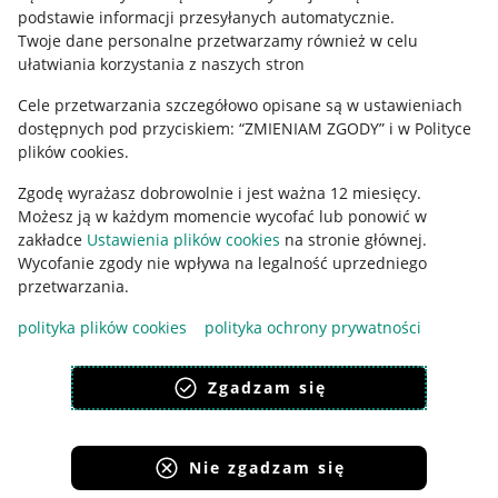
podstawie informacji przesyłanych automatycznie
.
Polityka plików "cookies"
Twoje dane personalne przetwarzamy również w celu
ułatwiania korzystania z naszych stron
Ustawienia plików "cookies"
Cele przetwarzania szczegółowo opisane są w ustawieniach
Udostępnianie lokalizacji
dostępnych pod przyciskiem: “ZMIENIAM ZGODY” i w Polityce
Informacje dla Aktu o Usługach Cyfrowych
plików cookies.
Zgodę wyrażasz dobrowolnie i jest ważna 12 miesięcy.
Pobierz aplikację
Możesz ją w każdym momencie wycofać lub ponowić w
zakładce
Ustawienia plików cookies
na stronie głównej.
Wycofanie zgody nie wpływa na legalność uprzedniego
przetwarzania.
polityka plików cookies
polityka ochrony prywatności
Zgadzam się
Nie zgadzam się
Korzystanie z serwisu oznacza akceptację
regulaminu
.