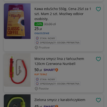
Kawa eduScho 550g. Cena 25zl za 1
OBSE
szt. Mam 2 szt. Mozliwy odbior
osobisty.
33
,00 zł
-24%
25
zł
OGŁOSZENIE
STAN: NOWY
SPRZEDAJĄCY: OSOBA PRYWATNA
Pruskow
Mocna smycz lina z łańcuchem
OBSE
120cm Czerwona Nunbell
50
zł
KUP TERAZ
STAN: NOWY
SPRZEDAJĄCY: OSOBA PRYWATNA
Piastów
Zielona smycz z karabińczykiem
OBSE
45
zł