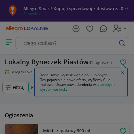
Allegro Smart! Kupuj i sprzedawaj z dostawą za 0 zł
Sprawdź »
Otwórz menu z kategoriami
szukaj
Lokalny Ryneczek Piastów
31
ogłoszeń
POL
Allegro Lokalnie
Lokalny Ryneczek
Zamkn
Dodaj swoje wyszukiwania do ulubionych.
Gdy pojawią się nowe oferty, wyślemy Ci je
mailowo. Ustaw powiadomienia w
ulubionych
Filtruj
Piastów, Mazowieckie, +0 km
wyszukiwaniach
.
Ogłoszenia
Miód rzepakowy 900 ml
OBSE