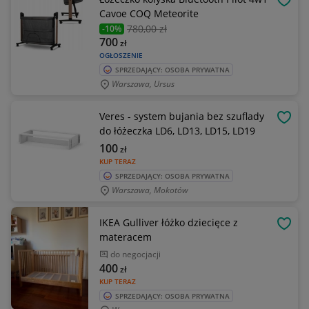
OBSE
Cavoe COQ Meteorite
780
,00 zł
-10%
700
zł
OGŁOSZENIE
SPRZEDAJĄCY: OSOBA PRYWATNA
Warszawa, Ursus
Veres - system bujania bez szuflady
OBSE
do łóżeczka LD6, LD13, LD15, LD19
100
zł
KUP TERAZ
SPRZEDAJĄCY: OSOBA PRYWATNA
Warszawa, Mokotów
IKEA Gulliver łóżko dziecięce z
OBSE
materacem
do negocjacji
400
zł
KUP TERAZ
SPRZEDAJĄCY: OSOBA PRYWATNA