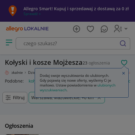
Allegro Smart! Kupuj i sprzedawaj z dostawą za 0 zł
Sprawdź »
Otwórz menu z kategoriami
szukaj
Kołyski i kosze Mojżesza
23
ogłoszenia
POL
legro Lokalnie
Dziecko
Pokój dziecięcy
Meble
Łóżka i kojce
Kołyski
Zamkn
Dodaj swoje wyszukiwania do ulubionych.
Gdy pojawią się nowe oferty, wyślemy Ci je
Podobne:
kołyski
ochraniacz do kołyski
komplet pościeli do 
mailowo. Ustaw powiadomienia w
ulubionych
wyszukiwaniach
.
Filtruj
Warszawa, Mazowieckie, +0 km
Ogłoszenia