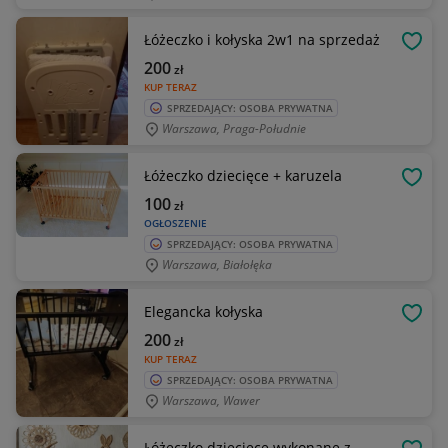
Łóżeczko i kołyska 2w1 na sprzedaż
OBSE
200
zł
KUP TERAZ
SPRZEDAJĄCY: OSOBA PRYWATNA
Warszawa, Praga-Południe
Łóżeczko dziecięce + karuzela
OBSE
100
zł
OGŁOSZENIE
SPRZEDAJĄCY: OSOBA PRYWATNA
Warszawa, Białołęka
Elegancka kołyska
OBSE
200
zł
KUP TERAZ
SPRZEDAJĄCY: OSOBA PRYWATNA
Warszawa, Wawer
Łóżeczko dziecięce wykonane z