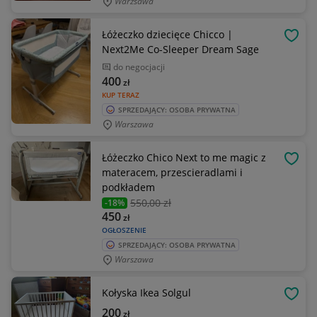
Warzsawa
Łóżeczko dziecięce Chicco |
OBSE
Next2Me Co-Sleeper Dream Sage
do negocjacji
400
zł
KUP TERAZ
SPRZEDAJĄCY: OSOBA PRYWATNA
Warszawa
Łóżeczko Chico Next to me magic z
OBSE
materacem, przescieradlami i
podkładem
550
,00 zł
-18%
450
zł
OGŁOSZENIE
SPRZEDAJĄCY: OSOBA PRYWATNA
Warszawa
Kołyska Ikea Solgul
OBSE
200
zł