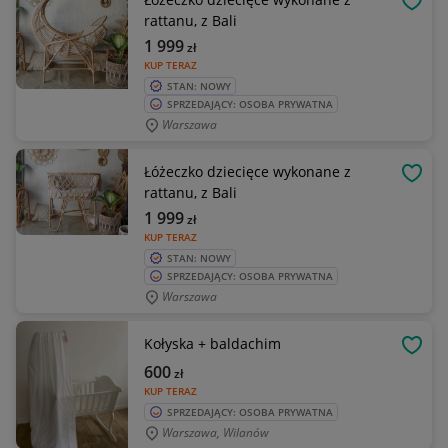
OBSE
rattanu, z Bali
1 999
zł
KUP TERAZ
STAN: NOWY
SPRZEDAJĄCY: OSOBA PRYWATNA
Warszawa
Łóżeczko dziecięce wykonane z
OBSE
rattanu, z Bali
1 999
zł
KUP TERAZ
STAN: NOWY
SPRZEDAJĄCY: OSOBA PRYWATNA
Warszawa
Kołyska + baldachim
OBSE
600
zł
KUP TERAZ
SPRZEDAJĄCY: OSOBA PRYWATNA
Warszawa, Wilanów