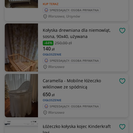
KUP TERAZ
SPRZEDAJĄCY: OSOBA PRYWATNA
Warszawa, Ursynów
Kołyska drewniana dla niemowląt,
OBSE
sosna, 90x40, używana
250
,00 zł
-44%
140
zł
OGŁOSZENIE
SPRZEDAJĄCY: OSOBA PRYWATNA
Warszawa
Caramella - Mobilne łóżeczko
OBSE
wiklinowe ze spódnicą
650
zł
OGŁOSZENIE
SPRZEDAJĄCY: OSOBA PRYWATNA
Warszawa
Łóżeczko kołyska kojec Kinderkraft
OBSE
lovi