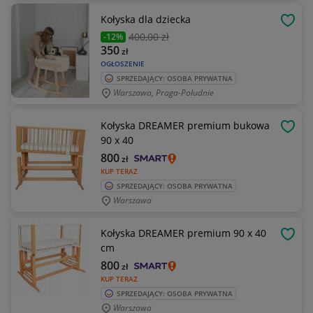
Kołyska dla dziecka
OBSE
400
,00 zł
-12%
350
zł
OGŁOSZENIE
SPRZEDAJĄCY: OSOBA PRYWATNA
Warszawa, Praga-Południe
Kołyska DREAMER premium bukowa
OBSE
90 x 40
800
zł
KUP TERAZ
SPRZEDAJĄCY: OSOBA PRYWATNA
Warszawa
Kołyska DREAMER premium 90 x 40
OBSE
cm
800
zł
KUP TERAZ
SPRZEDAJĄCY: OSOBA PRYWATNA
Warszawa