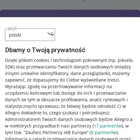
język
Dbamy o Twoją prywatność
Dzięki plikom cookies i technologiom pokrewnym
(np. piksele,
SDK)
oraz przetwarzaniu Twoich danych osobowych
(między
innymi unikalne identyfikatory, dane przeglądarki)
, możemy
zapewnić, że dopasujemy do Ciebie wyświetlane treści.
Wyrażając zgodę na przechowywanie informacji na
urządzeniu końcowym lub dostęp do nich i przetwarzanie
danych (w tym w obszarze profilowania, analiz rynkowych i
statystycznych) sprawiasz, że łatwiej będzie odnaleźć Ci w
Allegro dokładnie to, czego szukasz i potrzebujesz.
Administratorem Twoich danych osobowych będzie Allegro a
w niektórych przypadkach nasi partnerzy (
17
partnerów
), w
tym tzw. “Zaufani Partnerzy IAB Europe” (
9
partnerów
).
Przydatne informacje
Informacja o celach przetwarzania danych osobowych przez