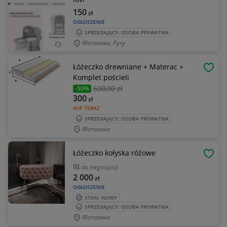
150
zł
OGŁOSZENIE
SPRZEDAJĄCY: OSOBA PRYWATNA
Warszawa, Pyry
Łóżeczko drewniane + Materac +
OBSE
Komplet pościeli
600
,00 zł
-50%
300
zł
KUP TERAZ
SPRZEDAJĄCY: OSOBA PRYWATNA
Warszawa
Łóżeczko kołyska różowe
OBSE
do negocjacji
2 000
zł
OGŁOSZENIE
STAN: NOWY
SPRZEDAJĄCY: OSOBA PRYWATNA
Warszawa