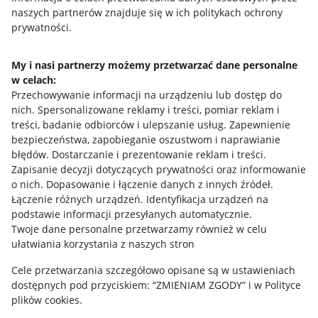
naszych partnerów znajduje się w ich politykach ochrony
prywatności.
Jak to działa
Napisz do nas
My i nasi partnerzy możemy przetwarzać dane personalne
w celach:
Allegro Gadane dla sprzedających
Przechowywanie informacji na urządzeniu lub dostęp do
Allegro Gadane dla kupujących
nich
.
Spersonalizowane reklamy i treści, pomiar reklam i
treści, badanie odbiorców i ulepszanie usług
.
Zapewnienie
Mapa miejscowości
bezpieczeństwa, zapobieganie oszustwom i naprawianie
błędów
.
Dostarczanie i prezentowanie reklam i treści
.
Informacje prawne
Zapisanie decyzji dotyczących prywatności oraz informowanie
o nich
.
Dopasowanie i łączenie danych z innych źródeł
.
Regulamin
Łączenie różnych urządzeń
.
Identyfikacja urządzeń na
podstawie informacji przesyłanych automatycznie
.
Polityka plików "cookies"
Twoje dane personalne przetwarzamy również w celu
ułatwiania korzystania z naszych stron
Ustawienia plików "cookies"
Cele przetwarzania szczegółowo opisane są w ustawieniach
Udostępnianie lokalizacji
dostępnych pod przyciskiem: “ZMIENIAM ZGODY” i w Polityce
Informacje dla Aktu o Usługach Cyfrowych
plików cookies.