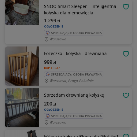
SNOO Smart Sleeper – inteligentna
OBSE
kołyska dla niemowlęcia
1 299
zł
OGŁOSZENIE
SPRZEDAJĄCY: OSOBA PRYWATNA
Warszawa
Łóżeczko - kołyska - drewniana
OBSE
999
zł
KUP TERAZ
SPRZEDAJĄCY: OSOBA PRYWATNA
Warszawa, Praga-Południe
Sprzedam drewnianą kołyskę
OBSE
200
zł
OGŁOSZENIE
SPRZEDAJĄCY: OSOBA PRYWATNA
Warszawa
Łóżeczko kołyska Bluetooth Pilot 4w1