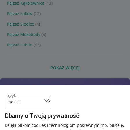
Pejzaż Kąkolewnica
(13)
Pejzaż Łuków
(12)
Pejzaż Siedlce
(4)
Pejzaż Mokobody
(4)
Pejzaż Lublin
(63)
POKAŻ WIĘCEJ
język
Dbamy o Twoją prywatność
Dzięki plikom cookies i technologiom pokrewnym
(np. piksele,