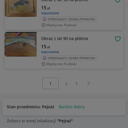
OBSE
15
zł
OGŁOSZENIE
SPRZEDAJĄCY: OSOBA PRYWATNA
Międzyrzec Podlaski
Obraz z lat 90 na płótnie
OBSE
15
zł
OGŁOSZENIE
SPRZEDAJĄCY: OSOBA PRYWATNA
Międzyrzec Podlaski
Wybierz stronę:
Następna strona
z
1
Stan przedmiotu: Pejzaż
Bardzo dobry
Zobacz w innej lokalizacji
"Pejzaż"