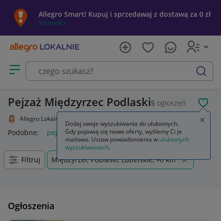
Allegro Smart! Kupuj i sprzedawaj z dostawą za 0 zł
Sprawdź »
Otwórz menu z kategoriami
szukaj
Pejzaż Międzyrzec Podlaski
5
ogłoszeń
POL
Allegro Lokalnie
Kolekcje i sztuka
Sztuka
Malarstwo
Pejzaż
Zamkn
Dodaj swoje wyszukiwania do ulubionych.
Gdy pojawią się nowe oferty, wyślemy Ci je
Podobne:
pejzaż
obraz olejny pejzaż
obraz pejzaż
haft d
mailowo. Ustaw powiadomienia w
ulubionych
wyszukiwaniach
.
Filtruj
Międzyrzec Podlaski, Lubelskie, +0 km
Ogłoszenia