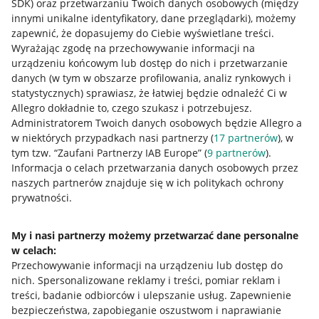
SDK)
oraz przetwarzaniu Twoich danych osobowych
(między
innymi unikalne identyfikatory, dane przeglądarki)
, możemy
zapewnić, że dopasujemy do Ciebie wyświetlane treści.
Wyrażając zgodę na przechowywanie informacji na
urządzeniu końcowym lub dostęp do nich i przetwarzanie
danych (w tym w obszarze profilowania, analiz rynkowych i
statystycznych) sprawiasz, że łatwiej będzie odnaleźć Ci w
Allegro dokładnie to, czego szukasz i potrzebujesz.
Administratorem Twoich danych osobowych będzie Allegro a
w niektórych przypadkach nasi partnerzy (
17
partnerów
), w
tym tzw. “Zaufani Partnerzy IAB Europe” (
9
partnerów
).
Przydatne informacje
Informacja o celach przetwarzania danych osobowych przez
naszych partnerów znajduje się w ich politykach ochrony
prywatności.
Jak to działa
Napisz do nas
My i nasi partnerzy możemy przetwarzać dane personalne
w celach:
Allegro Gadane dla sprzedających
Przechowywanie informacji na urządzeniu lub dostęp do
Allegro Gadane dla kupujących
nich
.
Spersonalizowane reklamy i treści, pomiar reklam i
treści, badanie odbiorców i ulepszanie usług
.
Zapewnienie
Mapa miejscowości
bezpieczeństwa, zapobieganie oszustwom i naprawianie