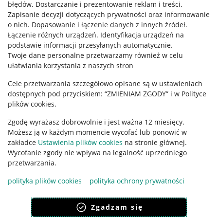
błędów
.
Dostarczanie i prezentowanie reklam i treści
.
Informacje prawne
Zapisanie decyzji dotyczących prywatności oraz informowanie
o nich
.
Dopasowanie i łączenie danych z innych źródeł
.
Regulamin
Łączenie różnych urządzeń
.
Identyfikacja urządzeń na
podstawie informacji przesyłanych automatycznie
.
Polityka plików "cookies"
Twoje dane personalne przetwarzamy również w celu
ułatwiania korzystania z naszych stron
Ustawienia plików "cookies"
Cele przetwarzania szczegółowo opisane są w ustawieniach
Udostępnianie lokalizacji
dostępnych pod przyciskiem: “ZMIENIAM ZGODY” i w Polityce
Informacje dla Aktu o Usługach Cyfrowych
plików cookies.
Zgodę wyrażasz dobrowolnie i jest ważna 12 miesięcy.
Pobierz aplikację
Możesz ją w każdym momencie wycofać lub ponowić w
zakładce
Ustawienia plików cookies
na stronie głównej.
Wycofanie zgody nie wpływa na legalność uprzedniego
przetwarzania.
polityka plików cookies
polityka ochrony prywatności
Zgadzam się