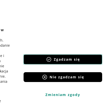
e w
ch
.
adanie
e i
Zgadzam się
h
nie
ikacja
nie
.
Nie zgadzam się
iania
Zmieniam zgody
e