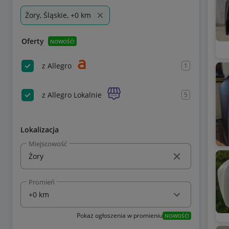
Żory, Śląskie, +0 km
Oferty
NOWOŚĆ!
z Allegro
1
z Allegro Lokalnie
5
Lokalizacja
Miejscowość
Promień
Pokaż ogłoszenia w promieniu
NOWOŚĆ!