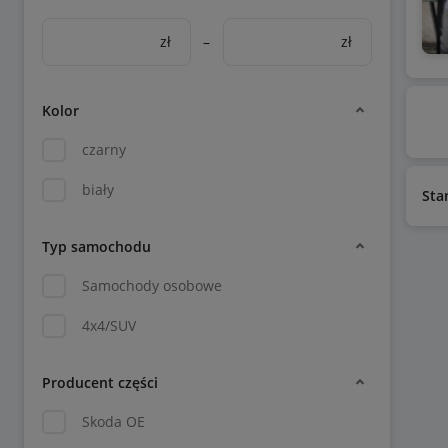
zł
–
zł
Kolor
czarny
biały
Sta
Typ samochodu
Samochody osobowe
4x4/SUV
Producent części
Skoda OE