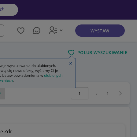
DŹ
WYSTAW
kaj
POLUB WYSZUKIWANIE
Zamknij wskazówkę
oje wyszukiwania do ulubionych.
wią się nowe oferty, wyślemy Ci je
. Ustaw powiadomienia w
ulubionych
waniach
.
Wybierz stronę:
Następna 
z
1
ie Zdr