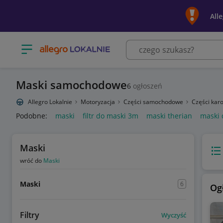
All
Otwórz menu z kategoriami
Maski samochodowe
6
ogłoszeń
Allegro Lokalnie
Motoryzacja
Części samochodowe
Części karo
Podobne:
maski
filtr do maski 3m
maski therian
maski 
Maski
Wido
wróć do
Maski
Maski
6
Og
Filtry
Wyczyść