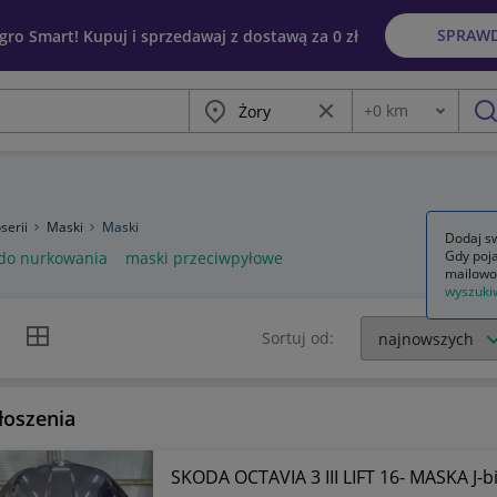
SPRAW
egro Smart! Kupuj i sprzedawaj z dostawą za 0 zł
Miasto
Wyczyść frazę
+
0
km
Odległość
szu
serii
Maski
Maski
Dodaj sw
Gdy poja
do nurkowania
maski przeciwpyłowe
mailowo
wyszuki
k listy
Widok siatki
Sortuj od:
łoszenia
SKODA OCTAVIA 3 III LIFT 16- MASKA J-b