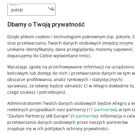
język
Dbamy o Twoją prywatność
Dzięki plikom cookies i technologiom pokrewnym
(np. piksele, 
oraz przetwarzaniu Twoich danych osobowych
(między innymi
unikalne identyfikatory, dane przeglądarki)
, możemy zapewnić, 
dopasujemy do Ciebie wyświetlane treści.
Wyrażając zgodę na przechowywanie informacji na urządzeniu
końcowym lub dostęp do nich i przetwarzanie danych (w tym w
obszarze profilowania, analiz rynkowych i statystycznych)
sprawiasz, że łatwiej będzie odnaleźć Ci w Allegro dokładnie to,
czego szukasz i potrzebujesz.
Przydatne informacje
Informacje p
Administratorem Twoich danych osobowych będzie Allegro a w
niektórych przypadkach nasi partnerzy (
17
partnerów
), w tym t
Jak to działa
Regulamin
“Zaufani Partnerzy IAB Europe” (
9
partnerów
). Informacja o cel
Napisz do nas
Polityka plików
przetwarzania danych osobowych przez naszych partnerów
znajduje się w ich politykach ochrony prywatności.
Allegro Gadane dla sprzedających
Ustawienia plik