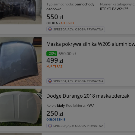
Typ samochodu:
Samochody
Numer katalogowy c
osobowe
RTEKO PAW2125
550
zł
OFERTA Z
ALLEGRO
SPRZEDAJĄCY: OSOBA PRYWATNA
Maska pokrywa silnika W205 aluminiow
650
,00 zł
-23%
499
zł
KUP TERAZ
SPRZEDAJĄCY: OSOBA PRYWATNA
Dodge Durango 2018 maska zderzak
Kolor:
biały
Kod lakieru:
PW7
250
zł
OGŁOSZENIE
SPRZEDAJĄCY: OSOBA PRYWATNA