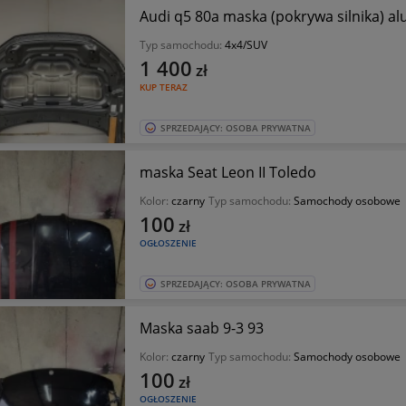
Audi q5 80a maska (pokrywa silnika) al
Typ samochodu:
4x4/SUV
1 400
zł
KUP TERAZ
SPRZEDAJĄCY: OSOBA PRYWATNA
maska Seat Leon II Toledo
Kolor:
czarny
Typ samochodu:
Samochody osobowe
100
zł
OGŁOSZENIE
SPRZEDAJĄCY: OSOBA PRYWATNA
Maska saab 9-3 93
Kolor:
czarny
Typ samochodu:
Samochody osobowe
100
zł
OGŁOSZENIE