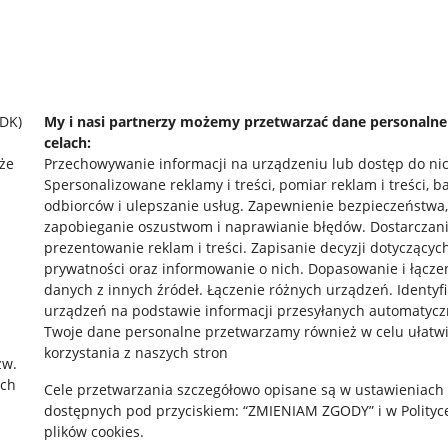
SDK)
My i nasi partnerzy możemy przetwarzać dane personaln
celach:
że
Przechowywanie informacji na urządzeniu lub dostęp do ni
Spersonalizowane reklamy i treści, pomiar reklam i treści, b
odbiorców i ulepszanie usług
.
Zapewnienie bezpieczeństwa,
zapobieganie oszustwom i naprawianie błędów
.
Dostarczani
prezentowanie reklam i treści
.
Zapisanie decyzji dotyczącyc
prywatności oraz informowanie o nich
.
Dopasowanie i łącze
danych z innych źródeł
.
Łączenie różnych urządzeń
.
Identyf
urządzeń na podstawie informacji przesyłanych automatycz
rawne
Pobierz aplikację
Twoje dane personalne przetwarzamy również w celu ułatw
korzystania z naszych stron
zw.
ach
Cele przetwarzania szczegółowo opisane są w ustawieniach
 "cookies"
dostępnych pod przyciskiem: “ZMIENIAM ZGODY” i w Polityc
plików cookies.
ów "cookies"