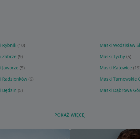
i Rybnik
(10)
Maski Wodzisław Śl
i Zabrze
(9)
Maski Tychy
(5)
i Jaworze
(5)
Maski Katowice
(19
i Radzionków
(6)
Maski Tarnowskie 
i Będzin
(5)
Maski Dąbrowa Gór
POKAŻ WIĘCEJ