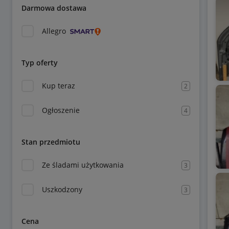
Darmowa dostawa
Allegro
Typ oferty
Kup teraz
2
Ogłoszenie
4
Stan przedmiotu
Ze śladami użytkowania
3
Uszkodzony
3
Cena