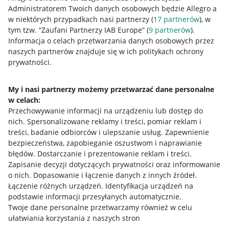
Przydatne informacje
Administratorem Twoich danych osobowych będzie Allegro a
w niektórych przypadkach nasi partnerzy (
17
partnerów
), w
Jak to działa
tym tzw. “Zaufani Partnerzy IAB Europe” (
9
partnerów
).
Informacja o celach przetwarzania danych osobowych przez
Napisz do nas
naszych partnerów znajduje się w ich politykach ochrony
Allegro Gadane dla sprzedających
prywatności.
Allegro Gadane dla kupujących
My i nasi partnerzy możemy przetwarzać dane personalne
Mapa miejscowości
w celach:
Przechowywanie informacji na urządzeniu lub dostęp do
Informacje prawne
nich
.
Spersonalizowane reklamy i treści, pomiar reklam i
treści, badanie odbiorców i ulepszanie usług
.
Zapewnienie
bezpieczeństwa, zapobieganie oszustwom i naprawianie
Regulamin
błędów
.
Dostarczanie i prezentowanie reklam i treści
.
Polityka plików "cookies"
Zapisanie decyzji dotyczących prywatności oraz informowanie
o nich
.
Dopasowanie i łączenie danych z innych źródeł
.
Ustawienia plików "cookies"
Łączenie różnych urządzeń
.
Identyfikacja urządzeń na
podstawie informacji przesyłanych automatycznie
.
Udostępnianie lokalizacji
Twoje dane personalne przetwarzamy również w celu
ułatwiania korzystania z naszych stron
Informacje dla Aktu o Usługach Cyfrowych