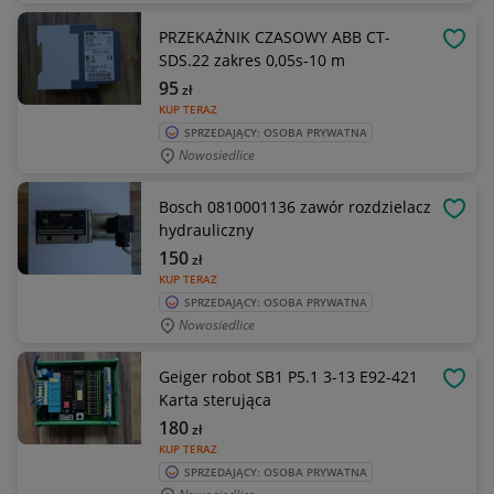
PRZEKAŹNIK CZASOWY ABB CT-
OBSE
SDS.22 zakres 0,05s-10 m
95
zł
KUP TERAZ
SPRZEDAJĄCY: OSOBA PRYWATNA
Nowosiedlice
Bosch 0810001136 zawór rozdzielacz
OBSE
hydrauliczny
150
zł
KUP TERAZ
SPRZEDAJĄCY: OSOBA PRYWATNA
Nowosiedlice
Geiger robot SB1 P5.1 3-13 E92-421
OBSE
Karta sterująca
180
zł
KUP TERAZ
SPRZEDAJĄCY: OSOBA PRYWATNA