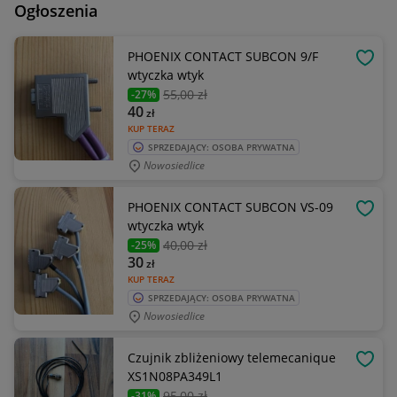
Ogłoszenia
PHOENIX CONTACT SUBCON 9/F
OBSE
wtyczka wtyk
55
,00 zł
-27%
40
zł
KUP TERAZ
SPRZEDAJĄCY: OSOBA PRYWATNA
Nowosiedlice
PHOENIX CONTACT SUBCON VS-09
OBSE
wtyczka wtyk
40
,00 zł
-25%
30
zł
KUP TERAZ
SPRZEDAJĄCY: OSOBA PRYWATNA
Nowosiedlice
Czujnik zbliżeniowy telemecanique
OBSE
XS1N08PA349L1
95
,00 zł
-31%