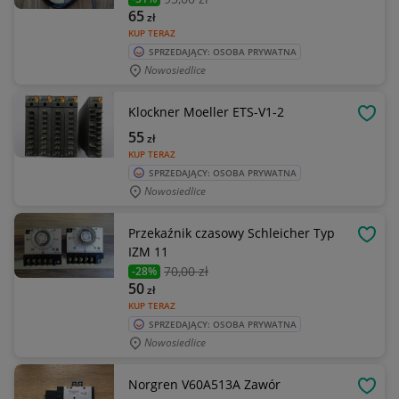
65
zł
KUP TERAZ
SPRZEDAJĄCY: OSOBA PRYWATNA
Nowosiedlice
Klockner Moeller ETS-V1-2
OBSE
55
zł
KUP TERAZ
SPRZEDAJĄCY: OSOBA PRYWATNA
Nowosiedlice
Przekaźnik czasowy Schleicher Typ
OBSE
IZM 11
70
,00 zł
-28%
50
zł
KUP TERAZ
SPRZEDAJĄCY: OSOBA PRYWATNA
Nowosiedlice
Norgren V60A513A Zawór
OBSE