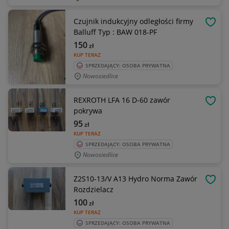
Czujnik indukcyjny odległości firmy
OBSE
Balluff Typ : BAW 018-PF
150
zł
KUP TERAZ
SPRZEDAJĄCY: OSOBA PRYWATNA
Nowosiedlice
REXROTH LFA 16 D-60 zawór
OBSE
pokrywa
95
zł
KUP TERAZ
SPRZEDAJĄCY: OSOBA PRYWATNA
Nowosiedlice
Z2S10-13/V A13 Hydro Norma Zawór
OBSE
Rozdzielacz
100
zł
KUP TERAZ
SPRZEDAJĄCY: OSOBA PRYWATNA