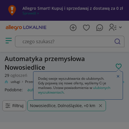
Allegro Smart! Kupuj i sprzedawaj z dostawą za 0 zł
Sprawdź »
Otwórz menu z kategoriami
szukaj
Automatyka przemysłowa
Nowosiedlice
POL
29
ogłoszeń
Zamkn
Dodaj swoje wyszukiwania do ulubionych.
Firma i usługi
Przemysł
Materiały i akcesoria
Automatyka przemysłowa
Gdy pojawią się nowe oferty, wyślemy Ci je
mailowo. Ustaw powiadomienia w
ulubionych
Podobne:
automatyka przemysłowa
wyszukiwaniach
.
Filtruj
Nowosiedlice, Dolnośląskie, +0 km