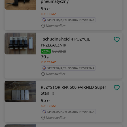
pneumatyczny
95
zł
KUP TERAZ
SPRZEDAJĄCY: OSOBA PRYWATNA
Nowosiedlice
Tschudin&heid 4 POZYCJE
OBSE
PRZEŁĄCZNIK
90
,00 zł
-22%
70
zł
KUP TERAZ
SPRZEDAJĄCY: OSOBA PRYWATNA
Nowosiedlice
REZYSTOR RFK 500 FAIRFILD Super
OBSE
Stan !!!
95
zł
KUP TERAZ
SPRZEDAJĄCY: OSOBA PRYWATNA
Nowosiedlice