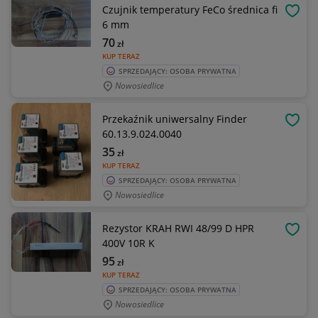
Czujnik temperatury FeCo średnica fi
OBSE
6 mm
70
zł
KUP TERAZ
SPRZEDAJĄCY: OSOBA PRYWATNA
Nowosiedlice
Przekaźnik uniwersalny Finder
OBSE
60.13.9.024.0040
35
zł
KUP TERAZ
SPRZEDAJĄCY: OSOBA PRYWATNA
Nowosiedlice
Rezystor KRAH RWI 48/99 D HPR
OBSE
400V 10R K
95
zł
KUP TERAZ
SPRZEDAJĄCY: OSOBA PRYWATNA
Nowosiedlice