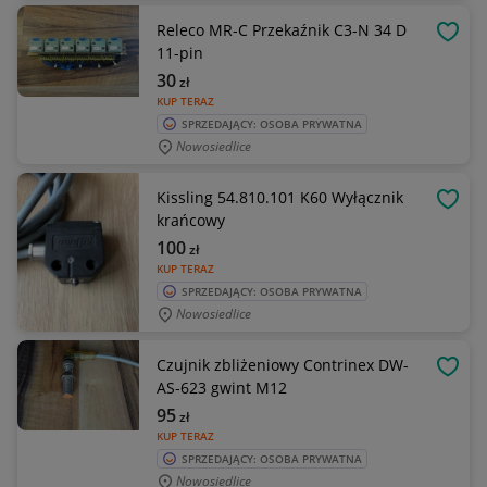
Releco MR-C Przekaźnik C3-N 34 D
OBSE
11-pin
30
zł
KUP TERAZ
SPRZEDAJĄCY: OSOBA PRYWATNA
Nowosiedlice
Kissling 54.810.101 K60 Wyłącznik
OBSE
krańcowy
100
zł
KUP TERAZ
SPRZEDAJĄCY: OSOBA PRYWATNA
Nowosiedlice
Czujnik zbliżeniowy Contrinex DW-
OBSE
AS-623 gwint M12
95
zł
KUP TERAZ
SPRZEDAJĄCY: OSOBA PRYWATNA
Nowosiedlice