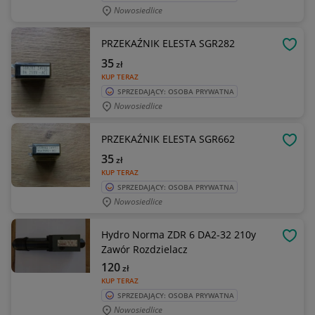
Nowosiedlice
PRZEKAŹNIK ELESTA SGR282
OBSE
35
zł
KUP TERAZ
SPRZEDAJĄCY: OSOBA PRYWATNA
Nowosiedlice
PRZEKAŹNIK ELESTA SGR662
OBSE
35
zł
KUP TERAZ
SPRZEDAJĄCY: OSOBA PRYWATNA
Nowosiedlice
Hydro Norma ZDR 6 DA2-32 210y
OBSE
Zawór Rozdzielacz
120
zł
KUP TERAZ
SPRZEDAJĄCY: OSOBA PRYWATNA
Nowosiedlice