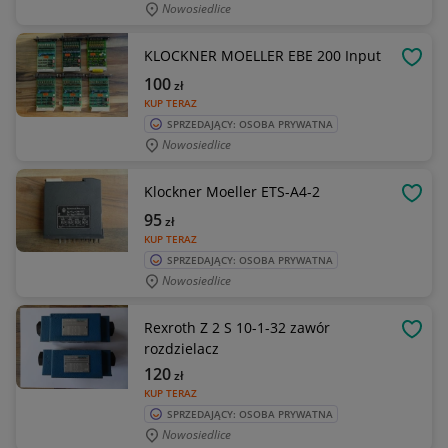
Nowosiedlice
KLOCKNER MOELLER EBE 200 Input
OBSE
100
zł
KUP TERAZ
SPRZEDAJĄCY: OSOBA PRYWATNA
Nowosiedlice
Klockner Moeller ETS-A4-2
OBSE
95
zł
KUP TERAZ
SPRZEDAJĄCY: OSOBA PRYWATNA
Nowosiedlice
Rexroth Z 2 S 10-1-32 zawór
OBSE
rozdzielacz
120
zł
KUP TERAZ
SPRZEDAJĄCY: OSOBA PRYWATNA
Nowosiedlice