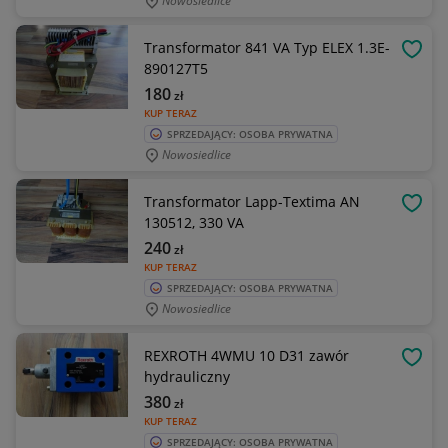
Nowosiedlice
Transformator 841 VA Typ ELEX 1.3E-
OBSE
890127T5
180
zł
KUP TERAZ
SPRZEDAJĄCY: OSOBA PRYWATNA
Nowosiedlice
Transformator Lapp-Textima AN
OBSE
130512, 330 VA
240
zł
KUP TERAZ
SPRZEDAJĄCY: OSOBA PRYWATNA
Nowosiedlice
REXROTH 4WMU 10 D31 zawór
OBSE
hydrauliczny
380
zł
KUP TERAZ
SPRZEDAJĄCY: OSOBA PRYWATNA