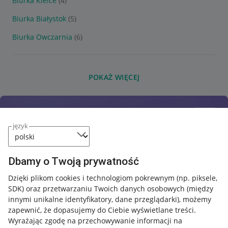
Biurka Kielce
(4)
Biurka Białystok
(5)
Biurka Owczarnia
(6)
POKAŻ WIĘCEJ
język
Dbamy o Twoją prywatność
Dzięki plikom cookies i technologiom pokrewnym
(np. piksele,
SDK)
oraz przetwarzaniu Twoich danych osobowych
(między
innymi unikalne identyfikatory, dane przeglądarki)
, możemy
zapewnić, że dopasujemy do Ciebie wyświetlane treści.
Wyrażając zgodę na przechowywanie informacji na