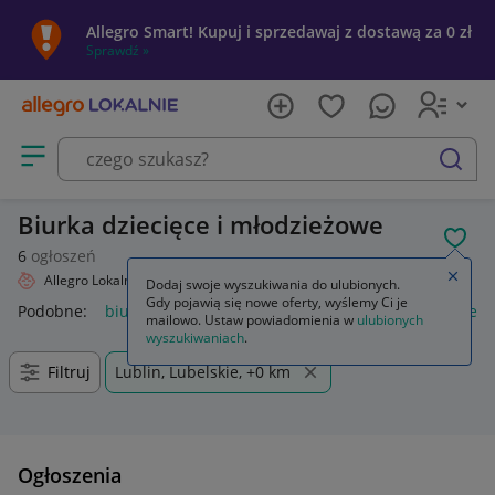
Allegro Smart! Kupuj i sprzedawaj z dostawą za 0 zł
Sprawdź »
Otwórz menu z kategoriami
szukaj
Biurka dziecięce i młodzieżowe
POL
6
ogłoszeń
Zamkn
Allegro Lokalnie
Dziecko
Pokój dziecięcy
Meble
Biurka
Dodaj swoje wyszukiwania do ulubionych.
Gdy pojawią się nowe oferty, wyślemy Ci je
Podobne:
biurka
krzesło do biurka
krzesło do biurka dzieci
mailowo. Ustaw powiadomienia w
ulubionych
wyszukiwaniach
.
Filtruj
Lublin, Lubelskie, +0 km
Ogłoszenia