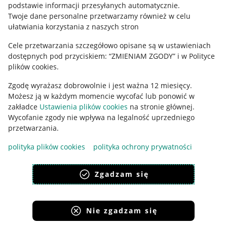
podstawie informacji przesyłanych automatycznie
.
Polityka plików "cookies"
Twoje dane personalne przetwarzamy również w celu
ułatwiania korzystania z naszych stron
Ustawienia plików "cookies"
Cele przetwarzania szczegółowo opisane są w ustawieniach
Udostępnianie lokalizacji
dostępnych pod przyciskiem: “ZMIENIAM ZGODY” i w Polityce
Informacje dla Aktu o Usługach Cyfrowych
plików cookies.
Zgodę wyrażasz dobrowolnie i jest ważna 12 miesięcy.
Pobierz aplikację
Możesz ją w każdym momencie wycofać lub ponowić w
zakładce
Ustawienia plików cookies
na stronie głównej.
Wycofanie zgody nie wpływa na legalność uprzedniego
przetwarzania.
polityka plików cookies
polityka ochrony prywatności
Zgadzam się
Nie zgadzam się
Korzystanie z serwisu oznacza akceptację
regulaminu
.