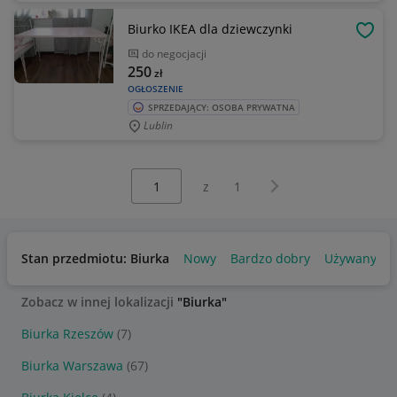
Biurko IKEA dla dziewczynki
OBSE
do negocjacji
250
zł
OGŁOSZENIE
SPRZEDAJĄCY: OSOBA PRYWATNA
Lublin
Wybierz stronę:
Następna strona
z
1
Stan przedmiotu: Biurka
Nowy
Bardzo dobry
Używany
Zobacz w innej lokalizacji
"Biurka"
Biurka Rzeszów
(7)
Biurka Warszawa
(67)