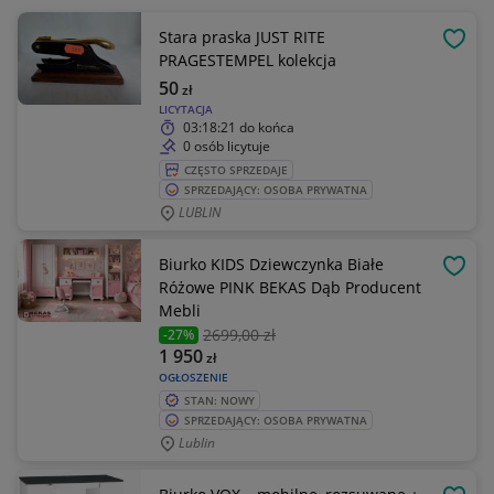
Stara praska JUST RITE
OBSE
PRAGESTEMPEL kolekcja
50
zł
LICYTACJA
03:18:21
do końca
0 osób licytuje
CZĘSTO SPRZEDAJE
SPRZEDAJĄCY: OSOBA PRYWATNA
LUBLIN
Biurko KIDS Dziewczynka Białe
OBSE
Różowe PINK BEKAS Dąb Producent
Mebli
2699
,00 zł
-27%
1 950
zł
OGŁOSZENIE
STAN: NOWY
SPRZEDAJĄCY: OSOBA PRYWATNA
Lublin