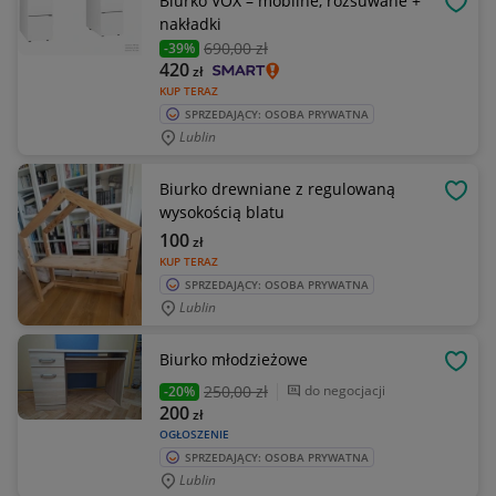
Biurko VOX – mobilne, rozsuwane +
OBSE
nakładki
690
,00 zł
-39%
420
zł
KUP TERAZ
SPRZEDAJĄCY: OSOBA PRYWATNA
Lublin
Biurko drewniane z regulowaną
OBSE
wysokością blatu
100
zł
KUP TERAZ
SPRZEDAJĄCY: OSOBA PRYWATNA
Lublin
Biurko młodzieżowe
OBSE
250
,00 zł
do negocjacji
-20%
200
zł
OGŁOSZENIE
SPRZEDAJĄCY: OSOBA PRYWATNA
Lublin