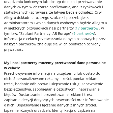
urządzeniu końcowym lub dostęp do nich i przetwarzanie
danych (w tym w obszarze profilowania, analiz rynkowych i
statystycznych) sprawiasz, że łatwiej będzie odnaleźć Ci w
Allegro dokładnie to, czego szukasz i potrzebujesz.
Administratorem Twoich danych osobowych będzie Allegro a
w niektórych przypadkach nasi partnerzy (
17
partnerów
), w
tym tzw. “Zaufani Partnerzy IAB Europe” (
9
partnerów
).
Przydatne informacje
Informacja o celach przetwarzania danych osobowych przez
naszych partnerów znajduje się w ich politykach ochrony
prywatności.
Jak to działa
Napisz do nas
My i nasi partnerzy możemy przetwarzać dane personalne
w celach:
Allegro Gadane dla sprzedających
Przechowywanie informacji na urządzeniu lub dostęp do
Allegro Gadane dla kupujących
nich
.
Spersonalizowane reklamy i treści, pomiar reklam i
treści, badanie odbiorców i ulepszanie usług
.
Zapewnienie
Mapa miejscowości
bezpieczeństwa, zapobieganie oszustwom i naprawianie
błędów
.
Dostarczanie i prezentowanie reklam i treści
.
Informacje prawne
Zapisanie decyzji dotyczących prywatności oraz informowanie
o nich
.
Dopasowanie i łączenie danych z innych źródeł
.
Regulamin
Łączenie różnych urządzeń
.
Identyfikacja urządzeń na