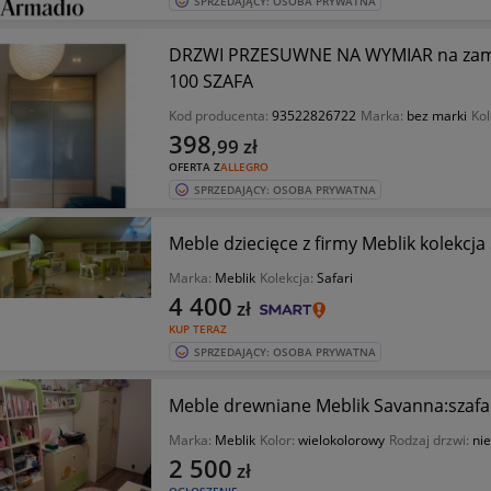
SPRZEDAJĄCY: OSOBA PRYWATNA
DRZWI PRZESUWNE NA WYMIAR na zam
100 SZAFA
Kod producenta:
93522826722
Marka:
bez marki
Kol
398
,99
zł
OFERTA Z
ALLEGRO
SPRZEDAJĄCY: OSOBA PRYWATNA
Meble dziecięce z firmy Meblik kolekcja 
Marka:
Meblik
Kolekcja:
Safari
4 400
zł
KUP TERAZ
SPRZEDAJĄCY: OSOBA PRYWATNA
Meble drewniane Meblik Savanna:szafa
Marka:
Meblik
Kolor:
wielokolorowy
Rodzaj drzwi:
nie
2 500
zł