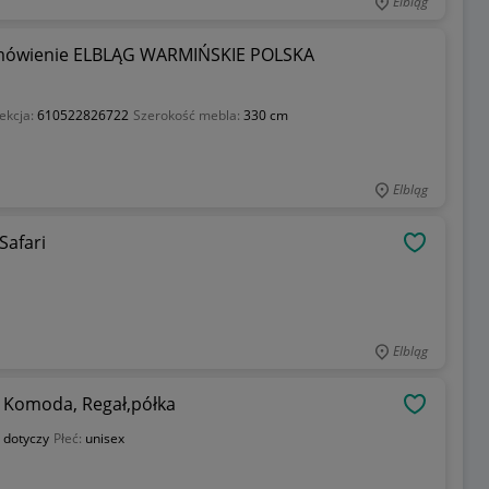
Elbląg
ówienie ELBLĄG WARMIŃSKIE POLSKA
ekcja:
610522826722
Szerokość mebla:
330 cm
Elbląg
Safari
OBSERWU
Elbląg
 Komoda, Regał,półka
OBSERWU
 dotyczy
Płeć:
unisex