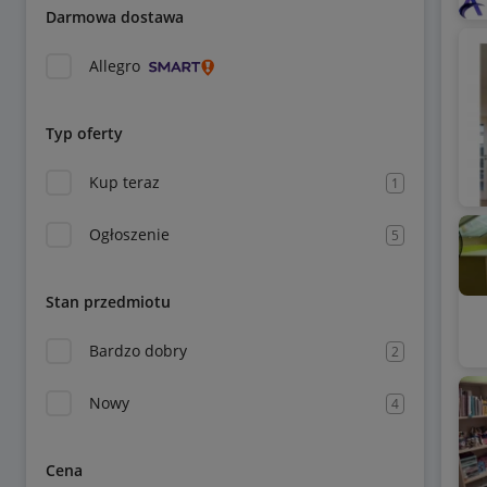
Darmowa dostawa
Allegro
Typ oferty
Kup teraz
1
Ogłoszenie
5
Stan przedmiotu
Bardzo dobry
2
Nowy
4
Cena