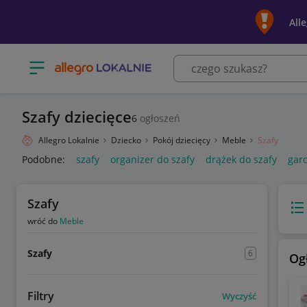
All
Otwórz menu z kategoriami
Szafy dziecięce
6
ogłoszeń
Allegro Lokalnie
Dziecko
Pokój dziecięcy
Meble
Szafy
Podobne:
szafy
organizer do szafy
drążek do szafy
gard
Szafy
Wido
wróć do
Meble
Szafy
6
Og
Filtry
Wyczyść