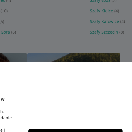
iec
(4)
Szafy Łódź
(7)
(10)
Szafy Kielce
(4)
(5)
Szafy Katowice
(4)
 Góra
(6)
Szafy Szczecin
(8)
e w
ch
.
adanie
e i