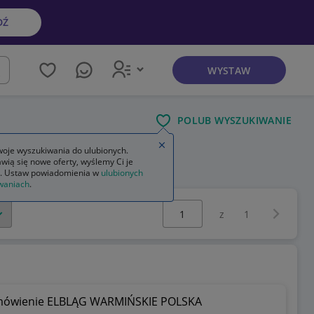
DŹ
WYSTAW
kaj
POLUB WYSZUKIWANIE
Zamknij wskazówkę
oje wyszukiwania do ulubionych.
wią się nowe oferty, wyślemy Ci je
. Ustaw powiadomienia w
ulubionych
waniach
.
Wybierz stronę:
Następna 
z
1
ówienie ELBLĄG WARMIŃSKIE POLSKA