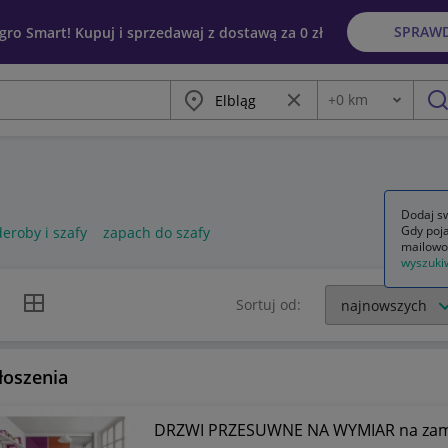
SPRAW
egro Smart! Kupuj i sprzedawaj z dostawą za 0 zł
Miasto
Wyczyść frazę
+
0
km
Odległość
szu
Dodaj sw
Gdy poja
eroby i szafy
zapach do szafy
mailowo
wyszuki
k listy
Widok siatki
Sortuj od:
łoszenia
DRZWI PRZESUWNE NA WYMIAR na zam