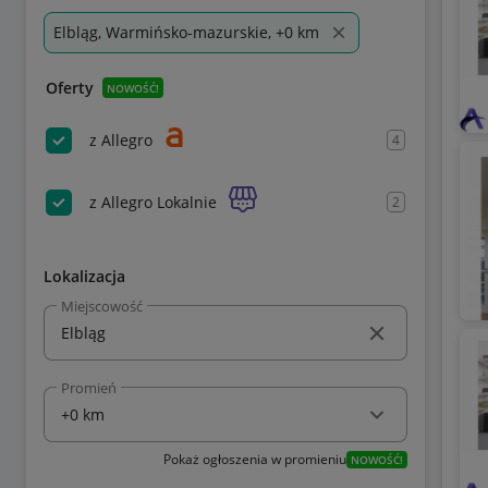
Elbląg, Warmińsko-mazurskie, +0 km
Oferty
NOWOŚĆ!
z Allegro
4
z Allegro Lokalnie
2
Lokalizacja
Miejscowość
Promień
Pokaż ogłoszenia w promieniu
NOWOŚĆ!