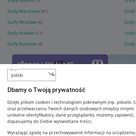
Szafy Gdańsk
(9)
Szafy
Szafy Warszawa
(41)
Szafy
Szafy Wrocław
(6)
Szafy
Szafy Kraków
(17)
Szafy
Szafy Rzeszów
(4)
Szafy
język
Dbamy o Twoją prywatność
Dzięki plikom cookies i technologiom pokrewnym
(np. piksele, 
oraz przetwarzaniu Twoich danych osobowych
(między innymi
unikalne identyfikatory, dane przeglądarki)
, możemy zapewnić, 
dopasujemy do Ciebie wyświetlane treści.
Wyrażając zgodę na przechowywanie informacji na urządzeniu