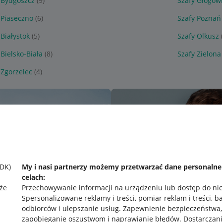
 Bydgoszcz
(9)
Szafy Głogow
 Piaseczno
(6)
Szafy Poznań
 Białystok
(5)
Szafy Olkusz
 Bielsko-Biała
(8)
Szafy Zielona
 Zgorzelec
(4)
SDK)
My i nasi partnerzy możemy przetwarzać dane personaln
celach:
że
Przechowywanie informacji na urządzeniu lub dostęp do ni
Spersonalizowane reklamy i treści, pomiar reklam i treści, b
odbiorców i ulepszanie usług
.
Zapewnienie bezpieczeństwa,
zapobieganie oszustwom i naprawianie błędów
.
Dostarczani