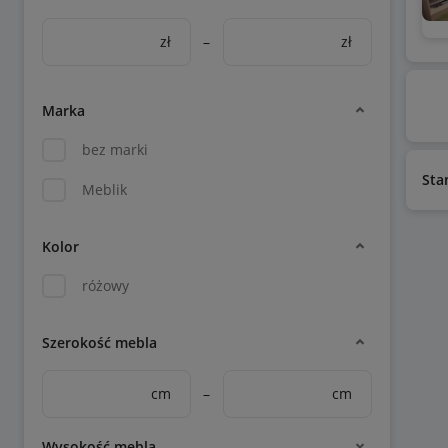
zł
–
zł
Marka
bez marki
Sta
Meblik
Kolor
różowy
Szerokość mebla
cm
–
cm
Wysokość mebla