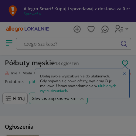
Allegro Smart! Kupuj i sprzedawaj z dostawą za 0 zł
Sprawdź »
Otwórz menu z kategoriami
szukaj
Półbuty męskie
13
ogłoszeń
POL
ro Lokalnie
Moda
Odzież, Obuwie, Dodatki
Obuwie
Męskie
Półbuty
Zamkn
Dodaj swoje wyszukiwania do ulubionych.
Gdy pojawią się nowe oferty, wyślemy Ci je
Podobne:
półbuty
półbuty damskie
półbuty męskie
trzewi
mailowo. Ustaw powiadomienia w
ulubionych
wyszukiwaniach
.
Filtruj
Gliwice, Śląskie, +0 km
Ogłoszenia