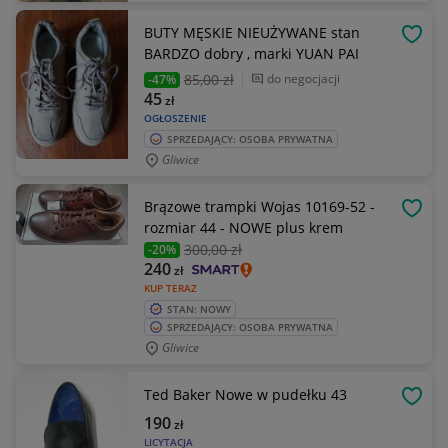
BUTY MĘSKIE NIEUŻYWANE stan
OBSE
BARDZO dobry , marki YUAN PAI
85
,00 zł
do negocjacji
-47%
45
zł
OGŁOSZENIE
SPRZEDAJĄCY: OSOBA PRYWATNA
Gliwice
Brązowe trampki Wojas 10169-52 -
OBSE
rozmiar 44 - NOWE plus krem
300
,00 zł
-20%
240
zł
KUP TERAZ
STAN: NOWY
SPRZEDAJĄCY: OSOBA PRYWATNA
Gliwice
Ted Baker Nowe w pudełku 43
OBSE
190
zł
LICYTACJA