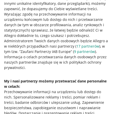
innymi unikalne identyfikatory, dane przeglądarki)
, możemy
zapewnić, że dopasujemy do Ciebie wyświetlane treści.
Wyrażając zgodę na przechowywanie informacji na
urządzeniu końcowym lub dostęp do nich i przetwarzanie
danych (w tym w obszarze profilowania, analiz rynkowych i
statystycznych) sprawiasz, że łatwiej będzie odnaleźć Ci w
Allegro dokładnie to, czego szukasz i potrzebujesz.
Administratorem Twoich danych osobowych będzie Allegro a
w niektórych przypadkach nasi partnerzy (
17
partnerów
), w
tym tzw. “Zaufani Partnerzy IAB Europe” (
9
partnerów
).
Przydatne informacje
Informacja o celach przetwarzania danych osobowych przez
naszych partnerów znajduje się w ich politykach ochrony
prywatności.
Jak to działa
Napisz do nas
My i nasi partnerzy możemy przetwarzać dane personalne
w celach:
Allegro Gadane dla sprzedających
Przechowywanie informacji na urządzeniu lub dostęp do
Allegro Gadane dla kupujących
nich
.
Spersonalizowane reklamy i treści, pomiar reklam i
treści, badanie odbiorców i ulepszanie usług
.
Zapewnienie
Mapa miejscowości
bezpieczeństwa, zapobieganie oszustwom i naprawianie
błędów
.
Dostarczanie i prezentowanie reklam i treści
.