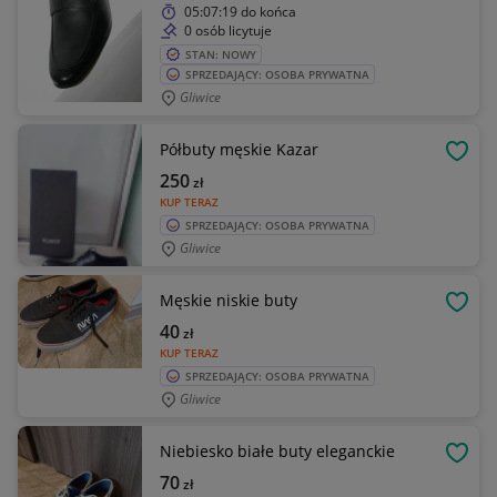
05:07:19
do końca
0 osób licytuje
STAN: NOWY
SPRZEDAJĄCY: OSOBA PRYWATNA
Gliwice
Półbuty męskie Kazar
OBSE
250
zł
KUP TERAZ
SPRZEDAJĄCY: OSOBA PRYWATNA
Gliwice
Męskie niskie buty
OBSE
40
zł
KUP TERAZ
SPRZEDAJĄCY: OSOBA PRYWATNA
Gliwice
Niebiesko białe buty eleganckie
OBSE
70
zł