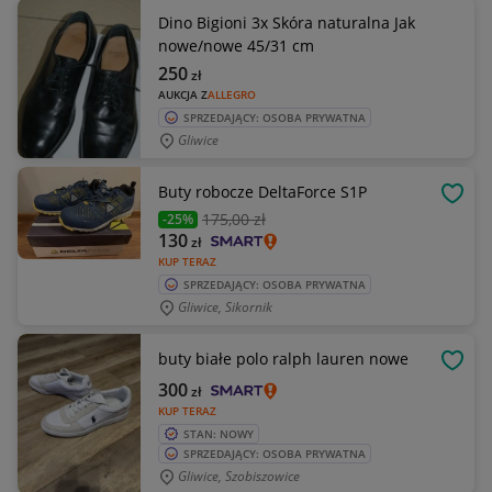
Dino Bigioni 3x Skóra naturalna Jak
nowe/nowe 45/31 cm
250
zł
AUKCJA Z
ALLEGRO
SPRZEDAJĄCY: OSOBA PRYWATNA
Gliwice
Buty robocze DeltaForce S1P
OBSE
175
,00 zł
-25%
130
zł
KUP TERAZ
SPRZEDAJĄCY: OSOBA PRYWATNA
Gliwice, Sikornik
buty białe polo ralph lauren nowe
OBSE
300
zł
KUP TERAZ
STAN: NOWY
SPRZEDAJĄCY: OSOBA PRYWATNA
Gliwice, Szobiszowice