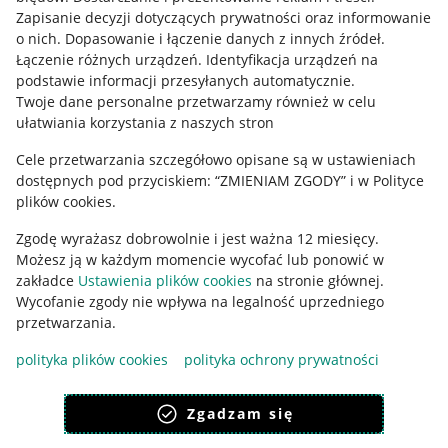
Informacje prawne
Zapisanie decyzji dotyczących prywatności oraz informowanie
o nich
.
Dopasowanie i łączenie danych z innych źródeł
.
Regulamin
Łączenie różnych urządzeń
.
Identyfikacja urządzeń na
podstawie informacji przesyłanych automatycznie
.
Polityka plików "cookies"
Twoje dane personalne przetwarzamy również w celu
ułatwiania korzystania z naszych stron
Ustawienia plików "cookies"
Cele przetwarzania szczegółowo opisane są w ustawieniach
Udostępnianie lokalizacji
dostępnych pod przyciskiem: “ZMIENIAM ZGODY” i w Polityce
Informacje dla Aktu o Usługach Cyfrowych
plików cookies.
Zgodę wyrażasz dobrowolnie i jest ważna 12 miesięcy.
Pobierz aplikację
Możesz ją w każdym momencie wycofać lub ponowić w
zakładce
Ustawienia plików cookies
na stronie głównej.
Wycofanie zgody nie wpływa na legalność uprzedniego
przetwarzania.
polityka plików cookies
polityka ochrony prywatności
Zgadzam się