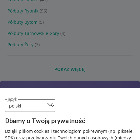
Półbuty Rybnik
(96)
Półbuty Bytom
(5)
Półbuty Tarnowskie Góry
(4)
Półbuty Żory
(7)
POKAŻ WIĘCEJ
język
Dbamy o Twoją prywatność
Dzięki plikom cookies i technologiom pokrewnym
(np. piksele,
SDK)
oraz przetwarzaniu Twoich danych osobowych
(między