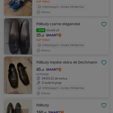
KUP TERAZ
SPRZEDAJĄCY: OSOBA PRYWATNA
Gliwice
Półbuty czarne eleganckie
OBSE
50
,00 zł
-30%
35
zł
KUP TERAZ
SPRZEDAJĄCY: OSOBA PRYWATNA
Gliwice
Półbuty męskie skóra 44 Deichmann
OBSE
45
zł
LICYTACJA
04:03:22
do końca
0 osób licytuje
SPRZEDAJĄCY: OSOBA PRYWATNA
Gliwice
Półbuty
OBSE
160
zł