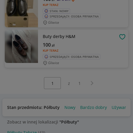
KUP TERAZ
STAN: NOWY
SPRZEDAJĄCY: OSOBA PRYWATNA
Gliwice
Buty derby H&M
OBSE
100
zł
KUP TERAZ
SPRZEDAJĄCY: OSOBA PRYWATNA
Gliwice
Wybierz stronę:
Następna strona
z
1
Stan przedmiotu: Półbuty
Nowy
Bardzo dobry
Używany
Zobacz w innej lokalizacji
"Półbuty"
Półbuty Zabrze
(43)