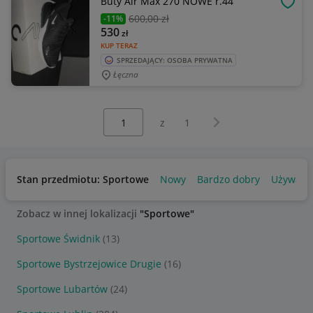
Buty Air Max 270 NOWE r.44
OBSE
600
,00 zł
-11%
530
zł
KUP TERAZ
SPRZEDAJĄCY: OSOBA PRYWATNA
Łęczna
Wybierz stronę:
Następna strona
z
1
Stan przedmiotu: Sportowe
Nowy
Bardzo dobry
Używany
Zobacz w innej lokalizacji
"Sportowe"
Sportowe Świdnik
(13)
Sportowe Bystrzejowice Drugie
(16)
Sportowe Lubartów
(24)