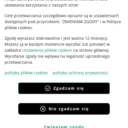
ułatwiania korzystania z naszych stron
Ustawienia plików "cookies"
Cele przetwarzania szczegółowo opisane są w ustawieniach
Udostępnianie lokalizacji
dostępnych pod przyciskiem: “ZMIENIAM ZGODY” i w Polityce
Informacje dla Aktu o Usługach Cyfrowych
plików cookies.
Zgodę wyrażasz dobrowolnie i jest ważna 12 miesięcy.
Pobierz aplikację
Możesz ją w każdym momencie wycofać lub ponowić w
zakładce
Ustawienia plików cookies
na stronie głównej.
Wycofanie zgody nie wpływa na legalność uprzedniego
przetwarzania.
polityka plików cookies
polityka ochrony prywatności
Zgadzam się
Nie zgadzam się
Korzystanie z serwisu oznacza akceptację
regulaminu
.
Zmieniam zgody