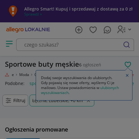
Allegro Smart! Kupuj i sprzedawaj z dostawą za 0 zł
Sprawdź »
Otwórz menu z kategoriami
szukaj
Sportowe buty męskie
6
ogłoszeń
POL
 Lokalnie
Moda
Odzież, Obuwie, Dodatki
Obuwie
Męskie
Sportowe
Zamkn
Dodaj swoje wyszukiwania do ulubionych.
Gdy pojawią się nowe oferty, wyślemy Ci je
Podobne:
sportowe
buty sportowe męskie
buty sportowe d
mailowo. Ustaw powiadomienia w
ulubionych
wyszukiwaniach
.
Filtruj
Łęczna, Lubelskie, +0 km
Ogłoszenia promowane