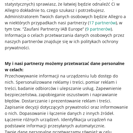
statystycznych) sprawiasz, że łatwiej będzie odnaleźć Ci w
Allegro dokładnie to, czego szukasz i potrzebujesz.
Administratorem Twoich danych osobowych będzie Allegro a
w niektórych przypadkach nasi partnerzy (
17
partnerów
), w
tym tzw. “Zaufani Partnerzy IAB Europe” (
9
partnerów
).
Przydatne informacje
Informacja o celach przetwarzania danych osobowych przez
naszych partnerów znajduje się w ich politykach ochrony
prywatności.
Jak to działa
Napisz do nas
My i nasi partnerzy możemy przetwarzać dane personalne
w celach:
Allegro Gadane dla sprzedających
Przechowywanie informacji na urządzeniu lub dostęp do
Allegro Gadane dla kupujących
nich
.
Spersonalizowane reklamy i treści, pomiar reklam i
treści, badanie odbiorców i ulepszanie usług
.
Zapewnienie
Mapa miejscowości
bezpieczeństwa, zapobieganie oszustwom i naprawianie
błędów
.
Dostarczanie i prezentowanie reklam i treści
.
Informacje prawne
Zapisanie decyzji dotyczących prywatności oraz informowanie
o nich
.
Dopasowanie i łączenie danych z innych źródeł
.
Regulamin
Łączenie różnych urządzeń
.
Identyfikacja urządzeń na
podstawie informacji przesyłanych automatycznie
.
Polityka plików "cookies"
Twoje dane personalne przetwarzamy również w celu