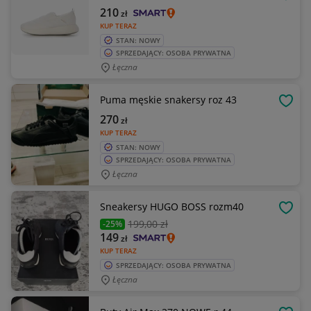
OBSE
210
zł
KUP TERAZ
STAN: NOWY
SPRZEDAJĄCY: OSOBA PRYWATNA
Łęczna
Puma męskie snakersy roz 43
OBSE
270
zł
KUP TERAZ
STAN: NOWY
SPRZEDAJĄCY: OSOBA PRYWATNA
Łęczna
Sneakersy HUGO BOSS rozm40
OBSE
199
,00 zł
-25%
149
zł
KUP TERAZ
SPRZEDAJĄCY: OSOBA PRYWATNA
Łęczna