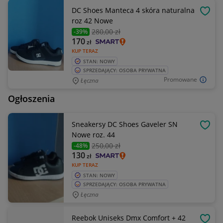
DC Shoes Manteca 4 skóra naturalna
OBSE
roz 42 Nowe
280
,00 zł
-39%
170
zł
KUP TERAZ
STAN: NOWY
SPRZEDAJĄCY: OSOBA PRYWATNA
Promowane
Łęczna
Ogłoszenia
Sneakersy DC Shoes Gaveler SN
OBSE
Nowe roz. 44
250
,00 zł
-48%
130
zł
KUP TERAZ
STAN: NOWY
SPRZEDAJĄCY: OSOBA PRYWATNA
Łęczna
Reebok Uniseks Dmx Comfort + 42