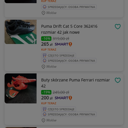
KUP TERAZ
SPRZEDAJĄCY: OSOBA PRYWATNA
Wołów
Puma Drift Cat 5 Core 362416
OBSE
rozmiar 42 jak nowe
319
,00 zł
-16%
265
zł
KUP TERAZ
CZĘSTO SPRZEDAJE
SPRZEDAJĄCY: OSOBA PRYWATNA
Wołów
Buty skórzane Puma Ferrari rozmiar
OBSE
42
249
,00 zł
-19%
200
zł
KUP TERAZ
CZĘSTO SPRZEDAJE
SPRZEDAJĄCY: OSOBA PRYWATNA
Wołów