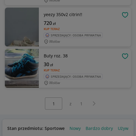
Wołów
yeezy 350v2 citrin!!
OBSE
720
zł
KUP TERAZ
SPRZEDAJĄCY: OSOBA PRYWATNA
Wołów
Buty roz. 38
OBSE
30
zł
KUP TERAZ
SPRZEDAJĄCY: OSOBA PRYWATNA
Wołów
Wybierz stronę:
Następna strona
z
1
Stan przedmiotu: Sportowe
Nowy
Bardzo dobry
Używany