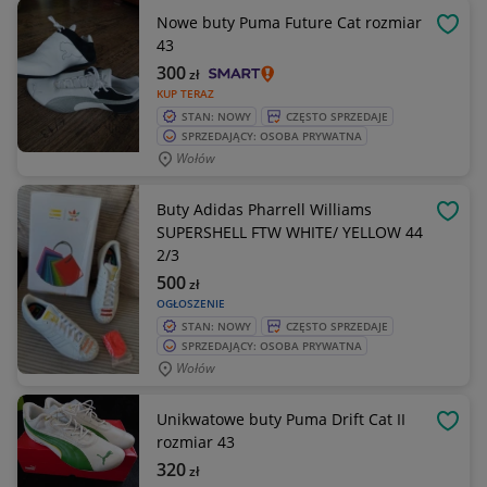
Nowe buty Puma Future Cat rozmiar
OBSE
43
300
zł
KUP TERAZ
STAN: NOWY
CZĘSTO SPRZEDAJE
SPRZEDAJĄCY: OSOBA PRYWATNA
Wołów
Buty Adidas Pharrell Williams
OBSE
SUPERSHELL FTW WHITE/ YELLOW 44
2/3
500
zł
OGŁOSZENIE
STAN: NOWY
CZĘSTO SPRZEDAJE
SPRZEDAJĄCY: OSOBA PRYWATNA
Wołów
Unikwatowe buty Puma Drift Cat II
OBSE
rozmiar 43
320
zł