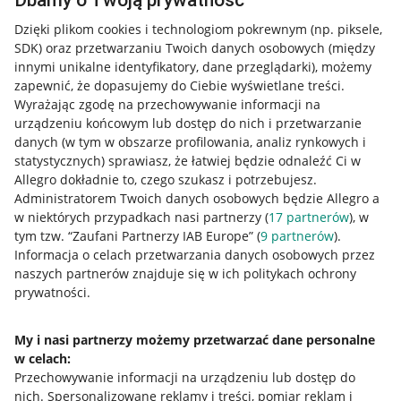
Dbamy o Twoją prywatność
Dzięki plikom cookies i technologiom pokrewnym
(np. piksele,
SDK)
oraz przetwarzaniu Twoich danych osobowych
(między
innymi unikalne identyfikatory, dane przeglądarki)
, możemy
zapewnić, że dopasujemy do Ciebie wyświetlane treści.
Wyrażając zgodę na przechowywanie informacji na
urządzeniu końcowym lub dostęp do nich i przetwarzanie
danych (w tym w obszarze profilowania, analiz rynkowych i
statystycznych) sprawiasz, że łatwiej będzie odnaleźć Ci w
Allegro dokładnie to, czego szukasz i potrzebujesz.
Administratorem Twoich danych osobowych będzie Allegro a
w niektórych przypadkach nasi partnerzy (
17
partnerów
), w
tym tzw. “Zaufani Partnerzy IAB Europe” (
9
partnerów
).
Przydatne informacje
Informacja o celach przetwarzania danych osobowych przez
naszych partnerów znajduje się w ich politykach ochrony
prywatności.
Jak to działa
Napisz do nas
My i nasi partnerzy możemy przetwarzać dane personalne
w celach:
Allegro Gadane dla sprzedających
Przechowywanie informacji na urządzeniu lub dostęp do
Allegro Gadane dla kupujących
nich
.
Spersonalizowane reklamy i treści, pomiar reklam i