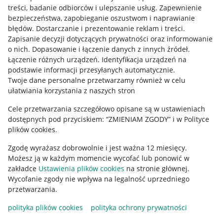
treści, badanie odbiorców i ulepszanie usług
.
Zapewnienie
Mapa miejscowości
bezpieczeństwa, zapobieganie oszustwom i naprawianie
błędów
.
Dostarczanie i prezentowanie reklam i treści
.
Informacje prawne
Zapisanie decyzji dotyczących prywatności oraz informowanie
o nich
.
Dopasowanie i łączenie danych z innych źródeł
.
Regulamin
Łączenie różnych urządzeń
.
Identyfikacja urządzeń na
podstawie informacji przesyłanych automatycznie
.
Polityka plików "cookies"
Twoje dane personalne przetwarzamy również w celu
ułatwiania korzystania z naszych stron
Ustawienia plików "cookies"
Cele przetwarzania szczegółowo opisane są w ustawieniach
Udostępnianie lokalizacji
dostępnych pod przyciskiem: “ZMIENIAM ZGODY” i w Polityce
Informacje dla Aktu o Usługach Cyfrowych
plików cookies.
Zgodę wyrażasz dobrowolnie i jest ważna 12 miesięcy.
Pobierz aplikację
Możesz ją w każdym momencie wycofać lub ponowić w
zakładce
Ustawienia plików cookies
na stronie głównej.
Wycofanie zgody nie wpływa na legalność uprzedniego
przetwarzania.
polityka plików cookies
polityka ochrony prywatności