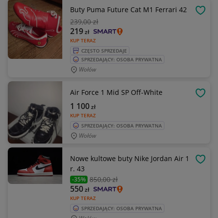
Buty Puma Future Cat M1 Ferrari 42
OBSE
239
,00 zł
219
zł
KUP TERAZ
CZĘSTO SPRZEDAJE
SPRZEDAJĄCY: OSOBA PRYWATNA
Wołów
Air Force 1 Mid SP Off-White
OBSE
1 100
zł
KUP TERAZ
SPRZEDAJĄCY: OSOBA PRYWATNA
Wołów
Nowe kultowe buty Nike Jordan Air 1
OBSE
r. 43
850
,00 zł
-35%
550
zł
KUP TERAZ
SPRZEDAJĄCY: OSOBA PRYWATNA