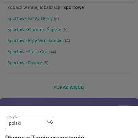
Zobacz w innej lokalizacji
"Sportowe"
Sportowe Brzeg Dolny
(6)
Sportowe Oborniki Śląskie
(6)
Sportowe Kąty Wrocławskie
(4)
Sportowe Stara Góra
(4)
Sportowe Rawicz
(8)
POKAŻ WIĘCEJ
język