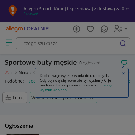
Allegro Smart! Kupuj i sprzedawaj z dostawą za 0 zł
Sprawdź »
Otwórz menu z kategoriami
szukaj
Sportowe buty męskie
10
ogłoszeń
POL
 Lokalnie
Moda
Odzież, Obuwie, Dodatki
Obuwie
Męskie
Sportowe
Zamkn
Dodaj swoje wyszukiwania do ulubionych.
Gdy pojawią się nowe oferty, wyślemy Ci je
Podobne:
sportowe
buty sportowe męskie
buty sportowe d
mailowo. Ustaw powiadomienia w
ulubionych
wyszukiwaniach
.
Filtruj
Wołów, Dolnośląskie, +0 km
Ogłoszenia