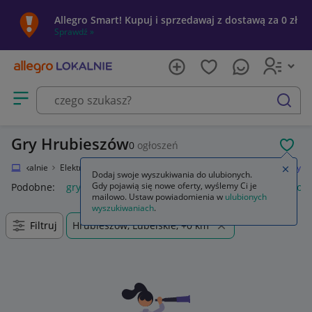
Allegro Smart! Kupuj i sprzedawaj z dostawą za 0 zł
Sprawdź »
Otwórz menu z kategoriami
szukaj
Gry Hrubieszów
0
ogłoszeń
POL
egro Lokalnie
Elektronika
Konsole i automaty
Microsoft Xbox 360
Gry
Zamkn
Dodaj swoje wyszukiwania do ulubionych.
Gdy pojawią się nowe oferty, wyślemy Ci je
Podobne:
gry
gry ps5
gry ps4
karty do gry
gry planszow
mailowo. Ustaw powiadomienia w
ulubionych
wyszukiwaniach
.
Filtruj
Hrubieszów, Lubelskie, +0 km