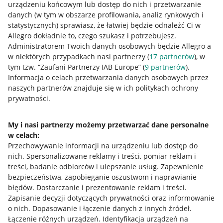
urządzeniu końcowym lub dostęp do nich i przetwarzanie
danych (w tym w obszarze profilowania, analiz rynkowych i
statystycznych) sprawiasz, że łatwiej będzie odnaleźć Ci w
Allegro dokładnie to, czego szukasz i potrzebujesz.
Przydatne informacje
Administratorem Twoich danych osobowych będzie Allegro a
w niektórych przypadkach nasi partnerzy (
17
partnerów
), w
Jak to działa
tym tzw. “Zaufani Partnerzy IAB Europe” (
9
partnerów
).
Informacja o celach przetwarzania danych osobowych przez
Napisz do nas
naszych partnerów znajduje się w ich politykach ochrony
prywatności.
Allegro Gadane dla sprzedających
Allegro Gadane dla kupujących
My i nasi partnerzy możemy przetwarzać dane personalne
Mapa miejscowości
w celach:
Przechowywanie informacji na urządzeniu lub dostęp do
nich
.
Spersonalizowane reklamy i treści, pomiar reklam i
Informacje prawne
treści, badanie odbiorców i ulepszanie usług
.
Zapewnienie
bezpieczeństwa, zapobieganie oszustwom i naprawianie
Regulamin
błędów
.
Dostarczanie i prezentowanie reklam i treści
.
Polityka plików "cookies"
Zapisanie decyzji dotyczących prywatności oraz informowanie
o nich
.
Dopasowanie i łączenie danych z innych źródeł
.
Ustawienia plików "cookies"
Łączenie różnych urządzeń
.
Identyfikacja urządzeń na