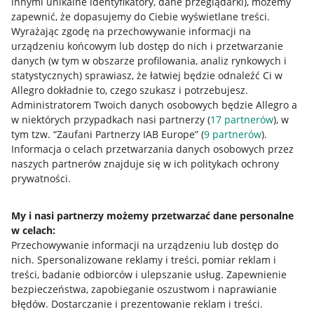
innymi unikalne identyfikatory, dane przeglądarki)
, możemy
zapewnić, że dopasujemy do Ciebie wyświetlane treści.
Wyrażając zgodę na przechowywanie informacji na
urządzeniu końcowym lub dostęp do nich i przetwarzanie
danych (w tym w obszarze profilowania, analiz rynkowych i
statystycznych) sprawiasz, że łatwiej będzie odnaleźć Ci w
Allegro dokładnie to, czego szukasz i potrzebujesz.
Administratorem Twoich danych osobowych będzie Allegro a
w niektórych przypadkach nasi partnerzy (
17
partnerów
), w
Przydatne informacje
tym tzw. “Zaufani Partnerzy IAB Europe” (
9
partnerów
).
Informacja o celach przetwarzania danych osobowych przez
Jak to działa
naszych partnerów znajduje się w ich politykach ochrony
prywatności.
Napisz do nas
Allegro Gadane dla sprzedających
My i nasi partnerzy możemy przetwarzać dane personalne
w celach:
Allegro Gadane dla kupujących
Przechowywanie informacji na urządzeniu lub dostęp do
Mapa miejscowości
nich
.
Spersonalizowane reklamy i treści, pomiar reklam i
treści, badanie odbiorców i ulepszanie usług
.
Zapewnienie
Informacje prawne
bezpieczeństwa, zapobieganie oszustwom i naprawianie
błędów
.
Dostarczanie i prezentowanie reklam i treści
.