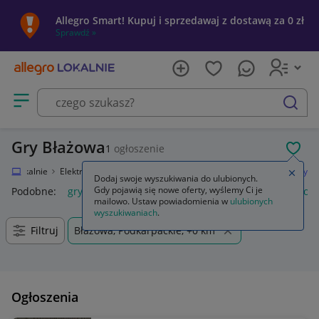
Allegro Smart! Kupuj i sprzedawaj z dostawą za 0 zł
Sprawdź »
Otwórz menu z kategoriami
szukaj
Gry Błażowa
1
ogłoszenie
POL
egro Lokalnie
Elektronika
Konsole i automaty
Microsoft Xbox One
Gry
Zamkn
Dodaj swoje wyszukiwania do ulubionych.
Gdy pojawią się nowe oferty, wyślemy Ci je
Podobne:
gry
gry ps5
gry ps4
karty do gry
gry planszow
mailowo. Ustaw powiadomienia w
ulubionych
wyszukiwaniach
.
Filtruj
Błażowa, Podkarpackie, +0 km
Ogłoszenia