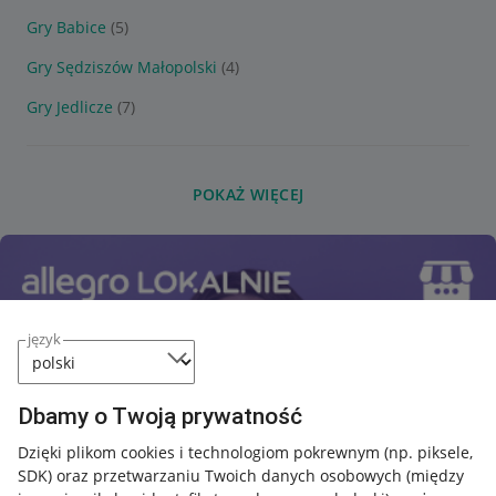
Gry Babice
(5)
Gry Sędziszów Małopolski
(4)
Gry Jedlicze
(7)
POKAŻ WIĘCEJ
język
Dbamy o Twoją prywatność
Dzięki plikom cookies i technologiom pokrewnym
(np. piksele,
SDK)
oraz przetwarzaniu Twoich danych osobowych
(między