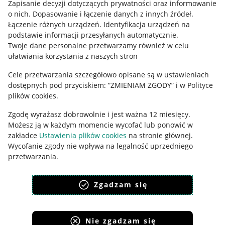
Zapisanie decyzji dotyczących prywatności oraz informowanie
Regulamin
o nich
.
Dopasowanie i łączenie danych z innych źródeł
.
Polityka plików "cookies"
Łączenie różnych urządzeń
.
Identyfikacja urządzeń na
podstawie informacji przesyłanych automatycznie
.
Ustawienia plików "cookies"
Twoje dane personalne przetwarzamy również w celu
ułatwiania korzystania z naszych stron
Udostępnianie lokalizacji
Cele przetwarzania szczegółowo opisane są w ustawieniach
Informacje dla Aktu o Usługach Cyfrowych
dostępnych pod przyciskiem: “ZMIENIAM ZGODY” i w Polityce
plików cookies.
Pobierz aplikację
Zgodę wyrażasz dobrowolnie i jest ważna 12 miesięcy.
Możesz ją w każdym momencie wycofać lub ponowić w
zakładce
Ustawienia plików cookies
na stronie głównej.
Wycofanie zgody nie wpływa na legalność uprzedniego
przetwarzania.
polityka plików cookies
polityka ochrony prywatności
Zgadzam się
Nie zgadzam się