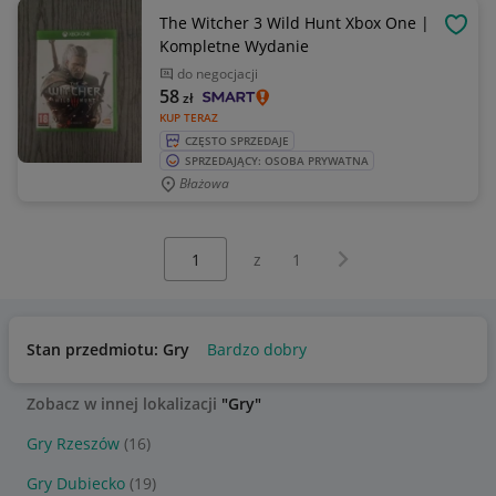
The Witcher 3 Wild Hunt Xbox One |
OBSE
Kompletne Wydanie
do negocjacji
58
zł
KUP TERAZ
CZĘSTO SPRZEDAJE
SPRZEDAJĄCY: OSOBA PRYWATNA
Błażowa
Wybierz stronę:
Następna strona
z
1
Stan przedmiotu: Gry
Bardzo dobry
Zobacz w innej lokalizacji
"Gry"
Gry Rzeszów
(16)
Gry Dubiecko
(19)