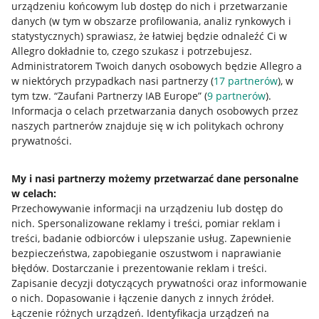
urządzeniu końcowym lub dostęp do nich i przetwarzanie
danych (w tym w obszarze profilowania, analiz rynkowych i
statystycznych) sprawiasz, że łatwiej będzie odnaleźć Ci w
Allegro dokładnie to, czego szukasz i potrzebujesz.
Przydatne informacje
Administratorem Twoich danych osobowych będzie Allegro a
w niektórych przypadkach nasi partnerzy (
17
partnerów
), w
Jak to działa
tym tzw. “Zaufani Partnerzy IAB Europe” (
9
partnerów
).
Informacja o celach przetwarzania danych osobowych przez
Napisz do nas
naszych partnerów znajduje się w ich politykach ochrony
prywatności.
Allegro Gadane dla sprzedających
Allegro Gadane dla kupujących
My i nasi partnerzy możemy przetwarzać dane personalne
Mapa miejscowości
w celach:
Przechowywanie informacji na urządzeniu lub dostęp do
nich
.
Spersonalizowane reklamy i treści, pomiar reklam i
Informacje prawne
treści, badanie odbiorców i ulepszanie usług
.
Zapewnienie
bezpieczeństwa, zapobieganie oszustwom i naprawianie
Regulamin
błędów
.
Dostarczanie i prezentowanie reklam i treści
.
Polityka plików "cookies"
Zapisanie decyzji dotyczących prywatności oraz informowanie
o nich
.
Dopasowanie i łączenie danych z innych źródeł
.
Ustawienia plików "cookies"
Łączenie różnych urządzeń
.
Identyfikacja urządzeń na