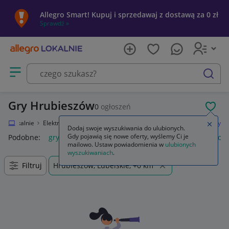
Allegro Smart! Kupuj i sprzedawaj z dostawą za 0 zł
Sprawdź »
Otwórz menu z kategoriami
szukaj
Gry Hrubieszów
0
ogłoszeń
POL
egro Lokalnie
Elektronika
Konsole i automaty
Microsoft Xbox One
Gry
Zamkn
Dodaj swoje wyszukiwania do ulubionych.
Gdy pojawią się nowe oferty, wyślemy Ci je
Podobne:
gry
gry ps5
gry ps4
karty do gry
gry planszow
mailowo. Ustaw powiadomienia w
ulubionych
wyszukiwaniach
.
Filtruj
Hrubieszów, Lubelskie, +0 km