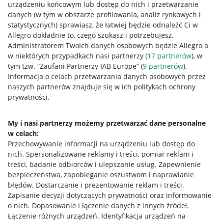
urządzeniu końcowym lub dostęp do nich i przetwarzanie
danych (w tym w obszarze profilowania, analiz rynkowych i
statystycznych) sprawiasz, że łatwiej będzie odnaleźć Ci w
Allegro dokładnie to, czego szukasz i potrzebujesz.
Przydatne informacje
Administratorem Twoich danych osobowych będzie Allegro a
w niektórych przypadkach nasi partnerzy (
17
partnerów
), w
Jak to działa
tym tzw. “Zaufani Partnerzy IAB Europe” (
9
partnerów
).
Informacja o celach przetwarzania danych osobowych przez
Napisz do nas
naszych partnerów znajduje się w ich politykach ochrony
prywatności.
Allegro Gadane dla sprzedających
Allegro Gadane dla kupujących
My i nasi partnerzy możemy przetwarzać dane personalne
Mapa miejscowości
w celach:
Przechowywanie informacji na urządzeniu lub dostęp do
nich
.
Spersonalizowane reklamy i treści, pomiar reklam i
Informacje prawne
treści, badanie odbiorców i ulepszanie usług
.
Zapewnienie
bezpieczeństwa, zapobieganie oszustwom i naprawianie
Regulamin
błędów
.
Dostarczanie i prezentowanie reklam i treści
.
Polityka plików "cookies"
Zapisanie decyzji dotyczących prywatności oraz informowanie
o nich
.
Dopasowanie i łączenie danych z innych źródeł
.
Ustawienia plików "cookies"
Łączenie różnych urządzeń
.
Identyfikacja urządzeń na