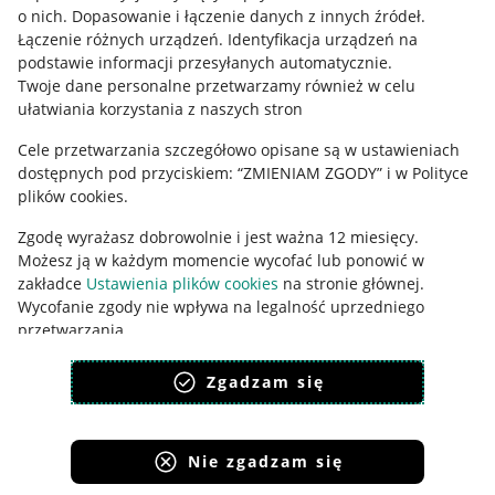
o nich
.
Dopasowanie i łączenie danych z innych źródeł
.
Polityka plików "cookies"
Łączenie różnych urządzeń
.
Identyfikacja urządzeń na
podstawie informacji przesyłanych automatycznie
.
Ustawienia plików "cookies"
Twoje dane personalne przetwarzamy również w celu
Udostępnianie lokalizacji
ułatwiania korzystania z naszych stron
Informacje dla Aktu o Usługach Cyfrowych
Cele przetwarzania szczegółowo opisane są w ustawieniach
dostępnych pod przyciskiem: “ZMIENIAM ZGODY” i w Polityce
Pobierz aplikację
plików cookies.
Zgodę wyrażasz dobrowolnie i jest ważna 12 miesięcy.
Możesz ją w każdym momencie wycofać lub ponowić w
zakładce
Ustawienia plików cookies
na stronie głównej.
Wycofanie zgody nie wpływa na legalność uprzedniego
przetwarzania.
polityka plików cookies
polityka ochrony prywatności
Zgadzam się
Nie zgadzam się
Korzystanie z serwisu oznacza akceptację
regulaminu
.