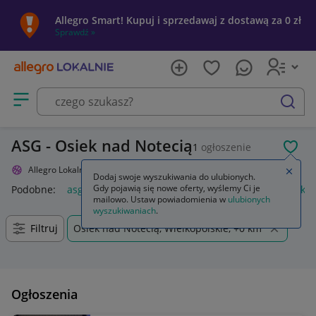
Allegro Smart! Kupuj i sprzedawaj z dostawą za 0 zł
Sprawdź »
Otwórz menu z kategoriami
szukaj
ASG - Osiek nad Notecią
1
ogłoszenie
POL
Allegro Lokalnie
Sport i turystyka
Militaria
ASG
Zamkn
Dodaj swoje wyszukiwania do ulubionych.
Gdy pojawią się nowe oferty, wyślemy Ci je
Podobne:
asg
pistolet asg
karabin asg
kulki asg
replika
mailowo. Ustaw powiadomienia w
ulubionych
wyszukiwaniach
.
Filtruj
Osiek nad Notecią, Wielkopolskie, +0 km
Ogłoszenia