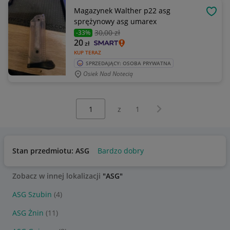
Magazynek Walther p22 asg
OBSE
sprężynowy asg umarex
30
,00 zł
-33%
20
zł
KUP TERAZ
SPRZEDAJĄCY: OSOBA PRYWATNA
Osiek Nad Notecią
Wybierz stronę:
Następna strona
z
1
Stan przedmiotu: ASG
Bardzo dobry
Zobacz w innej lokalizacji
"ASG"
ASG Szubin
(4)
ASG Żnin
(11)