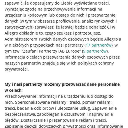
zapewnić, że dopasujemy do Ciebie wyświetlane treści.
Wyrażając zgodę na przechowywanie informacji na
urządzeniu końcowym lub dostęp do nich i przetwarzanie
danych (w tym w obszarze profilowania, analiz rynkowych i
statystycznych) sprawiasz, że łatwiej będzie odnaleźć Ci w
Allegro dokładnie to, czego szukasz i potrzebujesz.
Administratorem Twoich danych osobowych będzie Allegro a
Przydatne informacje
w niektórych przypadkach nasi partnerzy (
17
partnerów
), w
tym tzw. “Zaufani Partnerzy IAB Europe” (
9
partnerów
).
Informacja o celach przetwarzania danych osobowych przez
Jak to działa
naszych partnerów znajduje się w ich politykach ochrony
Napisz do nas
prywatności.
Allegro Gadane dla sprzedających
My i nasi partnerzy możemy przetwarzać dane personalne
Allegro Gadane dla kupujących
w celach:
Przechowywanie informacji na urządzeniu lub dostęp do
Mapa miejscowości
nich
.
Spersonalizowane reklamy i treści, pomiar reklam i
treści, badanie odbiorców i ulepszanie usług
.
Zapewnienie
Informacje prawne
bezpieczeństwa, zapobieganie oszustwom i naprawianie
błędów
.
Dostarczanie i prezentowanie reklam i treści
.
Regulamin
Zapisanie decyzji dotyczących prywatności oraz informowanie