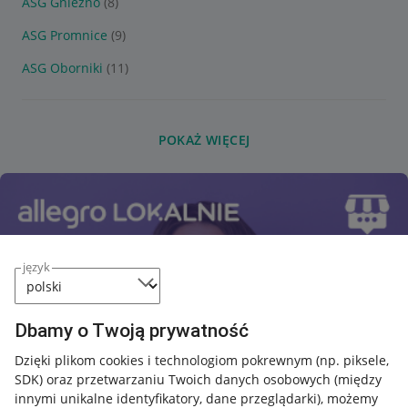
ASG Gniezno
(8)
ASG Promnice
(9)
ASG Oborniki
(11)
POKAŻ WIĘCEJ
język
Dbamy o Twoją prywatność
Dzięki plikom cookies i technologiom pokrewnym
(np. piksele,
SDK)
oraz przetwarzaniu Twoich danych osobowych
(między
innymi unikalne identyfikatory, dane przeglądarki)
, możemy