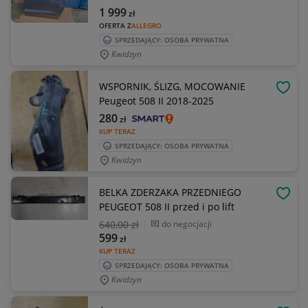
1 999
zł
OFERTA Z
ALLEGRO
SPRZEDAJĄCY: OSOBA PRYWATNA
Kwidzyn
WSPORNIK, ŚLIZG, MOCOWANIE
OBSE
Peugeot 508 II 2018-2025
280
zł
KUP TERAZ
SPRZEDAJĄCY: OSOBA PRYWATNA
Kwidzyn
BELKA ZDERZAKA PRZEDNIEGO
OBSE
PEUGEOT 508 II przed i po lift
640
,00 zł
do negocjacji
599
zł
KUP TERAZ
SPRZEDAJĄCY: OSOBA PRYWATNA
Kwidzyn