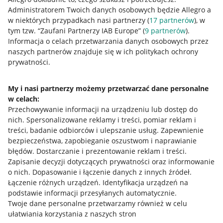
Administratorem Twoich danych osobowych będzie Allegro a
w niektórych przypadkach nasi partnerzy (
17
partnerów
), w
tym tzw. “Zaufani Partnerzy IAB Europe” (
9
partnerów
).
Przydatne informacje
Informacja o celach przetwarzania danych osobowych przez
naszych partnerów znajduje się w ich politykach ochrony
prywatności.
Jak to działa
Napisz do nas
My i nasi partnerzy możemy przetwarzać dane personalne
w celach:
Allegro Gadane dla sprzedających
Przechowywanie informacji na urządzeniu lub dostęp do
Allegro Gadane dla kupujących
nich
.
Spersonalizowane reklamy i treści, pomiar reklam i
treści, badanie odbiorców i ulepszanie usług
.
Zapewnienie
Mapa miejscowości
bezpieczeństwa, zapobieganie oszustwom i naprawianie
błędów
.
Dostarczanie i prezentowanie reklam i treści
.
Informacje prawne
Zapisanie decyzji dotyczących prywatności oraz informowanie
o nich
.
Dopasowanie i łączenie danych z innych źródeł
.
Regulamin
Łączenie różnych urządzeń
.
Identyfikacja urządzeń na
podstawie informacji przesyłanych automatycznie
.
Polityka plików "cookies"
Twoje dane personalne przetwarzamy również w celu
ułatwiania korzystania z naszych stron
Ustawienia plików "cookies"