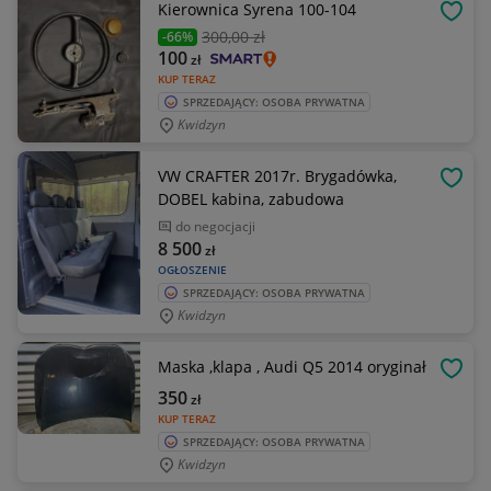
Kierownica Syrena 100-104
OBSE
300
,00 zł
-66%
100
zł
KUP TERAZ
SPRZEDAJĄCY: OSOBA PRYWATNA
Kwidzyn
VW CRAFTER 2017r. Brygadówka,
OBSE
DOBEL kabina, zabudowa
do negocjacji
8 500
zł
OGŁOSZENIE
SPRZEDAJĄCY: OSOBA PRYWATNA
Kwidzyn
Maska ,klapa , Audi Q5 2014 oryginał
OBSE
350
zł
KUP TERAZ
SPRZEDAJĄCY: OSOBA PRYWATNA
Kwidzyn