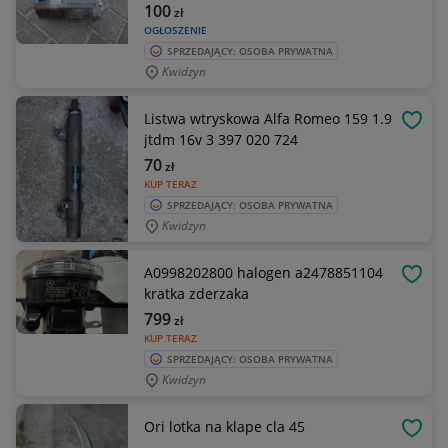
100
zł
OGŁOSZENIE
SPRZEDAJĄCY: OSOBA PRYWATNA
Kwidzyn
Listwa wtryskowa Alfa Romeo 159 1.9
OBSE
jtdm 16v 3 397 020 724
70
zł
KUP TERAZ
SPRZEDAJĄCY: OSOBA PRYWATNA
Kwidzyn
A0998202800 halogen a2478851104
OBSE
kratka zderzaka
799
zł
KUP TERAZ
SPRZEDAJĄCY: OSOBA PRYWATNA
Kwidzyn
Ori lotka na klape cla 45
OBSE