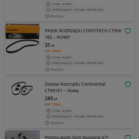
STAN: NOWY
SPRZEDAJĄCY: OSOBA PRYWATNA
Kwidzyn
PASEK ROZRZĄDU CONTITECH CT950
OBSE
78Z – NOWY
35
zł
KUP TERAZ
STAN: NOWY
SPRZEDAJĄCY: OSOBA PRYWATNA
Kwidzyn
Zestaw Rozrządu Continental
OBSE
CT901K1 – Nowy
280
zł
KUP TERAZ
STAN: NOWY
SPRZEDAJĄCY: OSOBA PRYWATNA
Kwidzyn
Pompa wody ford mustang 67r