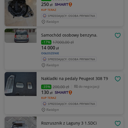
250
zł
KUP TERAZ
SPRZEDAJĄCY: OSOBA PRYWATNA
Kwidzyn
Samochód osobowy benzyna.
OBSE
17000
,00 zł
-17%
14 000
zł
OGŁOSZENIE
SPRZEDAJĄCY: OSOBA PRYWATNA
Kwidzyn
Nakladki na pedaly Peugeot 308 T9
OBSE
200
,00 zł
do negocjacji
-35%
130
zł
KUP TERAZ
SPRZEDAJĄCY: OSOBA PRYWATNA
Kwidzyn
Rozrusznik z Laguny 3 1.5DCi
OBSE