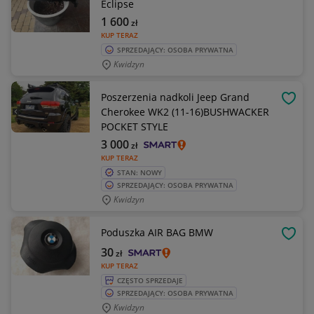
Eclipse
1 600
zł
KUP TERAZ
SPRZEDAJĄCY: OSOBA PRYWATNA
Kwidzyn
Poszerzenia nadkoli Jeep Grand
OBSE
Cherokee WK2 (11-16)BUSHWACKER
POCKET STYLE
3 000
zł
KUP TERAZ
STAN: NOWY
SPRZEDAJĄCY: OSOBA PRYWATNA
Kwidzyn
Poduszka AIR BAG BMW
OBSE
30
zł
KUP TERAZ
CZĘSTO SPRZEDAJE
SPRZEDAJĄCY: OSOBA PRYWATNA
Kwidzyn