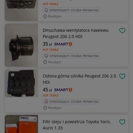
KUP TERAZ
SPRZEDAJĄCY: OSOBA PRYWATNA
Kwidzyn
Dmuchawa wentylatora nawiewu
OBSE
Peugeot 206 2.0 HDi
35
zł
KUP TERAZ
SPRZEDAJĄCY: OSOBA PRYWATNA
Kwidzyn
Osłona górna silnika Peugeot 206 2.0
OBSE
HDi
45
zł
KUP TERAZ
SPRZEDAJĄCY: OSOBA PRYWATNA
Kwidzyn
Filtr oleju i powietrza Toyota Yaris,
OBSE
Auris 1.33