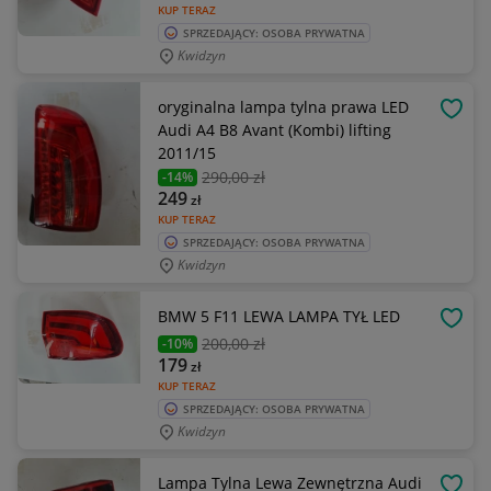
KUP TERAZ
SPRZEDAJĄCY: OSOBA PRYWATNA
Kwidzyn
oryginalna lampa tylna prawa LED
OBSE
Audi A4 B8 Avant (Kombi) lifting
2011/15
290
,00 zł
-14%
249
zł
KUP TERAZ
SPRZEDAJĄCY: OSOBA PRYWATNA
Kwidzyn
BMW 5 F11 LEWA LAMPA TYŁ LED
OBSE
200
,00 zł
-10%
179
zł
KUP TERAZ
SPRZEDAJĄCY: OSOBA PRYWATNA
Kwidzyn
Lampa Tylna Lewa Zewnętrzna Audi