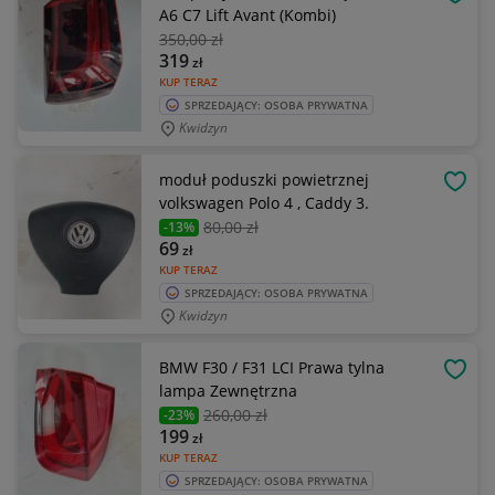
OBSE
A6 C7 Lift Avant (Kombi)
350
,00 zł
319
zł
KUP TERAZ
SPRZEDAJĄCY: OSOBA PRYWATNA
Kwidzyn
moduł poduszki powietrznej
OBSE
volkswagen Polo 4 , Caddy 3.
80
,00 zł
-13%
69
zł
KUP TERAZ
SPRZEDAJĄCY: OSOBA PRYWATNA
Kwidzyn
BMW F30 / F31 LCI Prawa tylna
OBSE
lampa Zewnętrzna
260
,00 zł
-23%
199
zł
KUP TERAZ
SPRZEDAJĄCY: OSOBA PRYWATNA