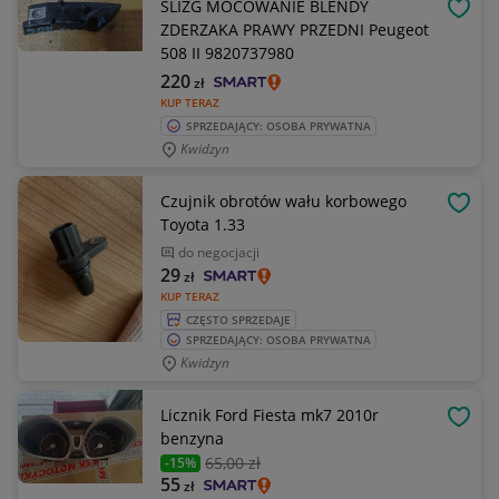
ŚLIZG MOCOWANIE BLENDY
OBSE
ZDERZAKA PRAWY PRZEDNI Peugeot
508 II 9820737980
220
zł
KUP TERAZ
SPRZEDAJĄCY: OSOBA PRYWATNA
Kwidzyn
Czujnik obrotów wału korbowego
OBSE
Toyota 1.33
do negocjacji
29
zł
KUP TERAZ
CZĘSTO SPRZEDAJE
SPRZEDAJĄCY: OSOBA PRYWATNA
Kwidzyn
Licznik Ford Fiesta mk7 2010r
OBSE
benzyna
65
,00 zł
-15%
55
zł