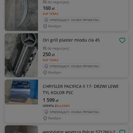
do negocjacji
160
zł
KUP TERAZ
SPRZEDAJĄCY: OSOBA PRYWATNA
Kwidzyn
Ori grill plaster miodu cla 45
OBSE
do negocjacji
250
zł
KUP TERAZ
SPRZEDAJĄCY: OSOBA PRYWATNA
Kwidzyn
CHRYSLER PACIFICA II 17- DRZWI LEWE
TYL KOLOR PSC
1 599
zł
OFERTA Z
ALLEGRO
SPRZEDAJĄCY: OSOBA PRYWATNA
Kwidzyn
wentylator wnętrza Polcar 5712NU-2