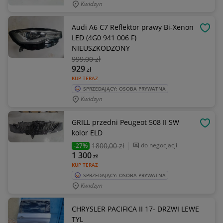
Kwidzyn
Audi A6 C7 Reflektor prawy Bi-Xenon
OBSE
LED (4G0 941 006 F)
NIEUSZKODZONY
999
,00 zł
929
zł
KUP TERAZ
SPRZEDAJĄCY: OSOBA PRYWATNA
Kwidzyn
GRILL przedni Peugeot 508 II SW
OBSE
kolor ELD
1800
,00 zł
do negocjacji
-27%
1 300
zł
KUP TERAZ
SPRZEDAJĄCY: OSOBA PRYWATNA
Kwidzyn
CHRYSLER PACIFICA II 17- DRZWI LEWE
TYL