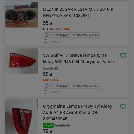
LICZNIK ZEGAR FIESTA MK 7 2010 R
BENZYNA 8A6T10849EJ
55
zł
OFERTA Z
ALLEGRO
SPRZEDAJĄCY: OSOBA PRYWATNA
Kwidzyn
VW Golf VII 7 prawa lampa tylna
OBSE
klapy 5G0 945 094 M oryginał Valeo
65
,00 zł
59
zł
KUP TERAZ
SPRZEDAJĄCY: OSOBA PRYWATNA
Kwidzyn
Oryginalna Lampa Prawy Tył Klapy
OBSE
Audi A4 B8 Avant Kombi OE
8K9945094E
90
,00 zł
-12%
79
zł