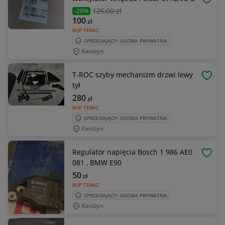
OBSE
125
,00 zł
-20%
100
zł
KUP TERAZ
SPRZEDAJĄCY: OSOBA PRYWATNA
Kwidzyn
T-ROC szyby mechanizm drzwi lewy
OBSE
tył
280
zł
KUP TERAZ
SPRZEDAJĄCY: OSOBA PRYWATNA
Kwidzyn
Regulator napięcia Bosch 1 986 AE0
OBSE
081 , BMW E90
50
zł
KUP TERAZ
SPRZEDAJĄCY: OSOBA PRYWATNA
Kwidzyn