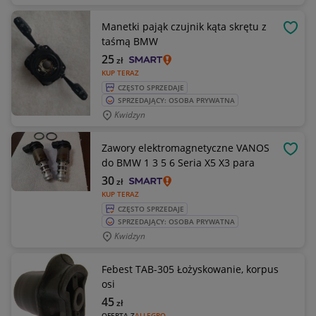
Manetki pająk czujnik kąta skrętu z
OBSE
taśmą BMW
25
zł
KUP TERAZ
CZĘSTO SPRZEDAJE
SPRZEDAJĄCY: OSOBA PRYWATNA
Kwidzyn
Zawory elektromagnetyczne VANOS
OBSE
do BMW 1 3 5 6 Seria X5 X3 para
30
zł
KUP TERAZ
CZĘSTO SPRZEDAJE
SPRZEDAJĄCY: OSOBA PRYWATNA
Kwidzyn
Febest TAB-305 Łożyskowanie, korpus
osi
45
zł
OFERTA Z
ALLEGRO