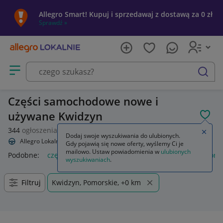
Allegro Smart! Kupuj i sprzedawaj z dostawą za 0 zł
Sprawdź »
Otwórz menu z kategoriami
szukaj
Części samochodowe nowe i
używane Kwidzyn
POL
344
ogłoszenia
Zamkn
Dodaj swoje wyszukiwania do ulubionych.
Allegro Lokalnie
Motoryzacja
Części samochodowe
Gdy pojawią się nowe oferty, wyślemy Ci je
mailowo. Ustaw powiadomienia w
ulubionych
Podobne:
części samochodowe
części samochodowe motoryz
wyszukiwaniach
.
Filtruj
Kwidzyn, Pomorskie, +0 km