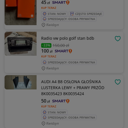
45
zł
KUP TERAZ
STAN: NOWY
CZĘSTO SPRZEDAJE
SPRZEDAJĄCY: OSOBA PRYWATNA
Kwidzyn
Radio vw polo golf stan bdb
OBSE
150
,00 zł
-33%
100
zł
KUP TERAZ
SPRZEDAJĄCY: OSOBA PRYWATNA
Kwidzyn
AUDI A4 B8 OSŁONA GŁOŚNIKA
OBSE
LUSTERKA LEWY + PRAWY PRZÓD
8K0035423 8K0035424
50
zł
KUP TERAZ
STAN: NOWY
SPRZEDAJĄCY: OSOBA PRYWATNA
Kwidzyn