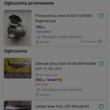
Ogłoszenia promowane
Przepustnica volvo XC60 31293930
OBSE
Regeneracja
700
zł
OGŁOSZENIE
SPRZEDAJĄCY: OSOBA PRYWATNA
Promowane
Kwidzyn
Ogłoszenia
Zderzak tylny AUDI A4 B8 8K9 KOMBI
OBSE
LIFT 11-15r LX1Y
do negocjacji
350
zł
KUP TERAZ
SPRZEDAJĄCY: OSOBA PRYWATNA
Kwidzyn
Lampa lewa FULL LED Mitsubishi
OBSE