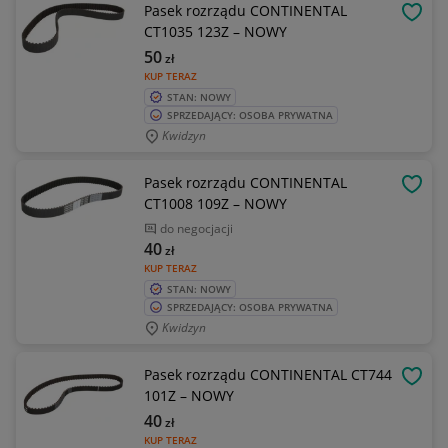
Pasek rozrządu CONTINENTAL
OBSE
CT1035 123Z – NOWY
50
zł
KUP TERAZ
STAN: NOWY
SPRZEDAJĄCY: OSOBA PRYWATNA
Kwidzyn
Pasek rozrządu CONTINENTAL
OBSE
CT1008 109Z – NOWY
do negocjacji
40
zł
KUP TERAZ
STAN: NOWY
SPRZEDAJĄCY: OSOBA PRYWATNA
Kwidzyn
Pasek rozrządu CONTINENTAL CT744
OBSE
101Z – NOWY
40
zł
KUP TERAZ