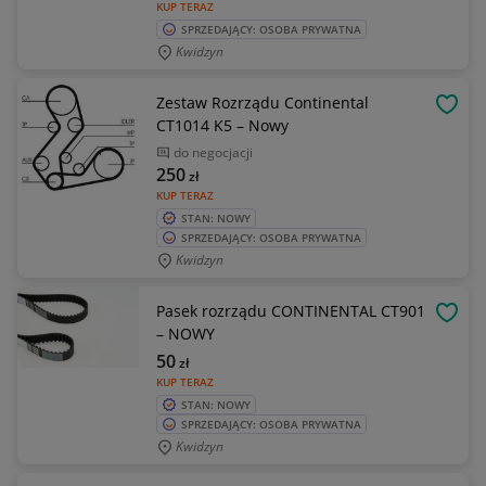
KUP TERAZ
SPRZEDAJĄCY: OSOBA PRYWATNA
Kwidzyn
Zestaw Rozrządu Continental
OBSE
CT1014 K5 – Nowy
do negocjacji
250
zł
KUP TERAZ
STAN: NOWY
SPRZEDAJĄCY: OSOBA PRYWATNA
Kwidzyn
Pasek rozrządu CONTINENTAL CT901
OBSE
– NOWY
50
zł
KUP TERAZ
STAN: NOWY
SPRZEDAJĄCY: OSOBA PRYWATNA
Kwidzyn