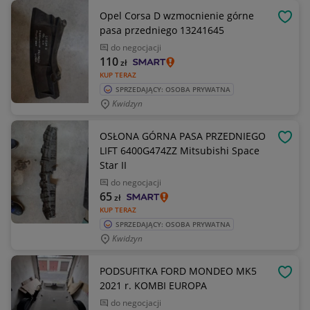
Opel Corsa D wzmocnienie górne
OBSE
pasa przedniego 13241645
do negocjacji
110
zł
KUP TERAZ
SPRZEDAJĄCY: OSOBA PRYWATNA
Kwidzyn
OSŁONA GÓRNA PASA PRZEDNIEGO
OBSE
LIFT 6400G474ZZ Mitsubishi Space
Star II
do negocjacji
65
zł
KUP TERAZ
SPRZEDAJĄCY: OSOBA PRYWATNA
Kwidzyn
PODSUFITKA FORD MONDEO MK5
OBSE
2021 r. KOMBI EUROPA
do negocjacji