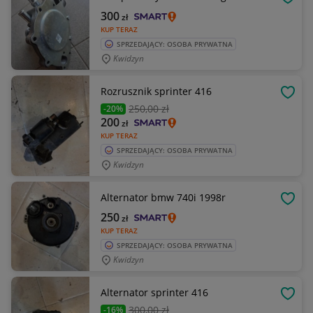
OBSE
300
zł
KUP TERAZ
SPRZEDAJĄCY: OSOBA PRYWATNA
Kwidzyn
Rozrusznik sprinter 416
OBSE
250
,00 zł
-20%
200
zł
KUP TERAZ
SPRZEDAJĄCY: OSOBA PRYWATNA
Kwidzyn
Alternator bmw 740i 1998r
OBSE
250
zł
KUP TERAZ
SPRZEDAJĄCY: OSOBA PRYWATNA
Kwidzyn
Alternator sprinter 416
OBSE
300
,00 zł
-16%