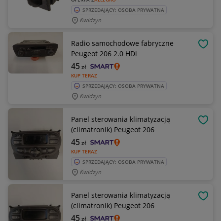
SPRZEDAJĄCY: OSOBA PRYWATNA
Kwidzyn
Radio samochodowe fabryczne
OBSE
Peugeot 206 2.0 HDi
45
zł
KUP TERAZ
SPRZEDAJĄCY: OSOBA PRYWATNA
Kwidzyn
Panel sterowania klimatyzacją
OBSE
(climatronik) Peugeot 206
45
zł
KUP TERAZ
SPRZEDAJĄCY: OSOBA PRYWATNA
Kwidzyn
Panel sterowania klimatyzacją
OBSE
(climatronik) Peugeot 206
45
zł