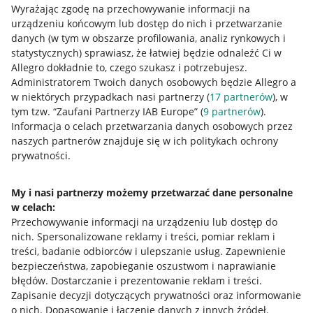
Wyrażając zgodę na przechowywanie informacji na
urządzeniu końcowym lub dostęp do nich i przetwarzanie
danych (w tym w obszarze profilowania, analiz rynkowych i
statystycznych) sprawiasz, że łatwiej będzie odnaleźć Ci w
Allegro dokładnie to, czego szukasz i potrzebujesz.
Administratorem Twoich danych osobowych będzie Allegro a
Przydatne informacje
w niektórych przypadkach nasi partnerzy (
17
partnerów
), w
tym tzw. “Zaufani Partnerzy IAB Europe” (
9
partnerów
).
Jak to działa
Informacja o celach przetwarzania danych osobowych przez
naszych partnerów znajduje się w ich politykach ochrony
Napisz do nas
prywatności.
Allegro Gadane dla sprzedających
My i nasi partnerzy możemy przetwarzać dane personalne
Allegro Gadane dla kupujących
w celach:
Mapa miejscowości
Przechowywanie informacji na urządzeniu lub dostęp do
nich
.
Spersonalizowane reklamy i treści, pomiar reklam i
Informacje prawne
treści, badanie odbiorców i ulepszanie usług
.
Zapewnienie
bezpieczeństwa, zapobieganie oszustwom i naprawianie
błędów
.
Dostarczanie i prezentowanie reklam i treści
.
Regulamin
Zapisanie decyzji dotyczących prywatności oraz informowanie
Polityka plików "cookies"
o nich
.
Dopasowanie i łączenie danych z innych źródeł
.