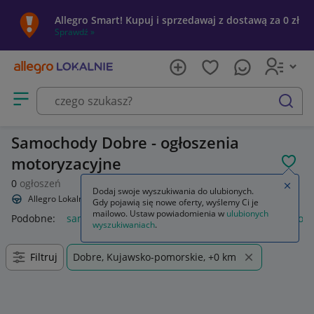
Allegro Smart! Kupuj i sprzedawaj z dostawą za 0 zł
Sprawdź »
Otwórz menu z kategoriami
szukaj
Samochody Dobre - ogłoszenia
motoryzacyjne
POL
0
ogłoszeń
Zamkn
Dodaj swoje wyszukiwania do ulubionych.
Allegro Lokalnie
Motoryzacja
Samochody
Gdy pojawią się nowe oferty, wyślemy Ci je
mailowo. Ustaw powiadomienia w
ulubionych
Podobne:
samochody
samochody osobowe używane
lego 
wyszukiwaniach
.
Filtruj
Dobre, Kujawsko-pomorskie, +0 km