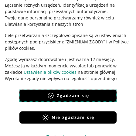
Łączenie różnych urządzeń
.
Identyfikacja urządzeń na
Ustawienia plików "cookies"
podstawie informacji przesyłanych automatycznie
.
Twoje dane personalne przetwarzamy również w celu
Udostępnianie lokalizacji
ułatwiania korzystania z naszych stron
Informacje dla Aktu o Usługach Cyfrowych
Cele przetwarzania szczegółowo opisane są w ustawieniach
dostępnych pod przyciskiem: “ZMIENIAM ZGODY” i w Polityce
Pobierz aplikację
plików cookies.
Zgodę wyrażasz dobrowolnie i jest ważna 12 miesięcy.
Możesz ją w każdym momencie wycofać lub ponowić w
zakładce
Ustawienia plików cookies
na stronie głównej.
Wycofanie zgody nie wpływa na legalność uprzedniego
przetwarzania.
Zgadzam się
polityka plików cookies
polityka ochrony prywatności
Nie zgadzam się
Korzystanie z serwisu oznacza akceptację
regulaminu
.