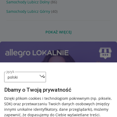
Samochody Lubicz Dolny
(86)
Samochody Lubicz Górny
(40)
POKAŻ WIĘCEJ
język
Dbamy o Twoją prywatność
Dzięki plikom cookies i technologiom pokrewnym
(np. piksele,
SDK)
oraz przetwarzaniu Twoich danych osobowych
(między
innymi unikalne identyfikatory, dane przeglądarki)
, możemy
zapewnić, że dopasujemy do Ciebie wyświetlane treści.