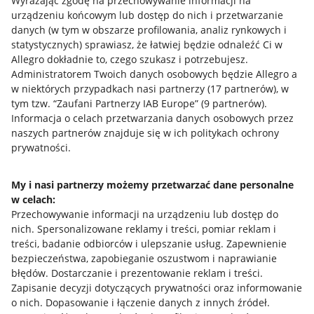
Wyrażając zgodę na przechowywanie informacji na
urządzeniu końcowym lub dostęp do nich i przetwarzanie
danych (w tym w obszarze profilowania, analiz rynkowych i
statystycznych) sprawiasz, że łatwiej będzie odnaleźć Ci w
Allegro dokładnie to, czego szukasz i potrzebujesz.
Administratorem Twoich danych osobowych będzie Allegro a
Przydatne informacje
w niektórych przypadkach nasi partnerzy (
17
partnerów
), w
tym tzw. “Zaufani Partnerzy IAB Europe” (
9
partnerów
).
Jak to działa
Informacja o celach przetwarzania danych osobowych przez
naszych partnerów znajduje się w ich politykach ochrony
Napisz do nas
prywatności.
Allegro Gadane dla sprzedających
My i nasi partnerzy możemy przetwarzać dane personalne
Allegro Gadane dla kupujących
w celach:
Przechowywanie informacji na urządzeniu lub dostęp do
Mapa miejscowości
nich
.
Spersonalizowane reklamy i treści, pomiar reklam i
treści, badanie odbiorców i ulepszanie usług
.
Zapewnienie
Informacje prawne
bezpieczeństwa, zapobieganie oszustwom i naprawianie
błędów
.
Dostarczanie i prezentowanie reklam i treści
.
Regulamin
Zapisanie decyzji dotyczących prywatności oraz informowanie
o nich
.
Dopasowanie i łączenie danych z innych źródeł
.
Polityka plików "cookies"