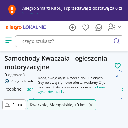
Allegro Smart! Kupuj i sprzedawaj z dostawą za 0 zł
Sprawdź »
Otwórz menu z kategoriami
szukaj
Samochody Kwaczała - ogłoszenia
motoryzacyjne
POL
0
ogłoszeń
Zamkn
Dodaj swoje wyszukiwania do ulubionych.
Allegro Lokalnie
Motoryzacja
Samochody
Gdy pojawią się nowe oferty, wyślemy Ci je
mailowo. Ustaw powiadomienia w
ulubionych
Podobne:
samochody
samochody osobowe używane
lego 
wyszukiwaniach
.
Filtruj
Kwaczała, Małopolskie, +0 km