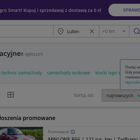
SPRAW
egro Smart! Kupuj i sprzedawaj z dostawą za 0 zł
Miasto
Wyczyść frazę
+
0
km
Odległość
szu
acyjne
8
ogłoszeń
Dodaj sw
Gdy poja
o technic samochody
samochody osobowe
klocki lego samochod
mailowo
wyszuki
k listy
Widok siatki
Sortuj od:
łoszenia promowane
Promowane
MINI ONE R56 | 121 tys. km | Zadbany 