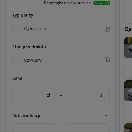
Pokaż ogłoszenia w promieniu
NOWOŚĆ!
Typ oferty
Og
Ogłoszenie
8
Stan przedmiotu
Używany
8
Cena
zł
–
zł
Rok produkcji
–