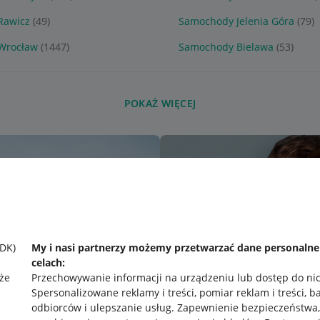
Rawicz
(49)
Samochody Jelenia Góra
(79)
Wrocław
(1447)
Samochody Bielawa
(53)
POKAŻ WIĘCEJ
SDK)
My i nasi partnerzy możemy przetwarzać dane personaln
celach:
że
Przechowywanie informacji na urządzeniu lub dostęp do ni
Spersonalizowane reklamy i treści, pomiar reklam i treści, b
odbiorców i ulepszanie usług
.
Zapewnienie bezpieczeństwa,