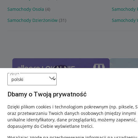
Samochody Osola
(4)
Samochody 
Samochody Dzierżoniów
(31)
Samochody 
język
Dbamy o Twoją prywatność
Dzięki plikom cookies i technologiom pokrewnym
(np. piksele, 
oraz przetwarzaniu Twoich danych osobowych
(między innymi
unikalne identyfikatory, dane przeglądarki)
, możemy zapewnić, 
dopasujemy do Ciebie wyświetlane treści.
Wyrażając zgodę na przechowywanie informacji na urządzeniu