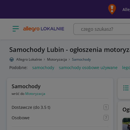
All
Otwórz menu z kategoriami
Samochody Lubin - ogłoszenia motoryz
Allegro Lokalnie
Motoryzacja
Samochody
Podobne:
samochody
samochody osobowe używane
leg
Samochody
Wido
wróć do
Motoryzacja
Dostawcze (do 3.5 t)
1
Og
Osobowe
7