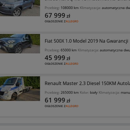
Przebieg:
108000 km
Klimatyzacja:
automatyczna dw
67 999
zł
OGŁOSZENIE Z
ALLEGRO
Fiat 500X 1.0 Model 2019 Na Gwarancji
Przebieg:
65000 km
Klimatyzacja:
automatyczna dwu
45 999
zł
OGŁOSZENIE Z
ALLEGRO
Renault Master 2.3 Diesel 150KM Auto
Przebieg:
265000 km
Kolor:
biały
Klimatyzacja:
manu
61 999
zł
OGŁOSZENIE Z
ALLEGRO