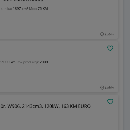
silnika:
1397 cm³
Moc:
75 KM
Lubin
OBSERWU
35000 km
Rok produkcji:
2009
Lubin
OBSERWU
0r. W906, 2143cm3, 120kW, 163 KM EURO