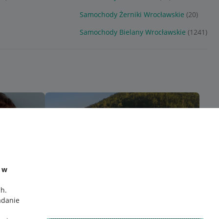
Samochody Żerniki Wrocławskie
(20)
Samochody Bielany Wrocławskie
(1241)
e w
ch
.
adanie