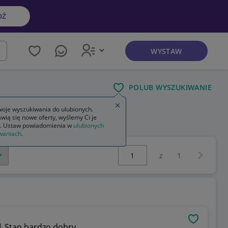
DŹ
WYSTAW
kaj
POLUB WYSZUKIWANIE
Zamknij wskazówkę
oje wyszukiwania do ulubionych.
wią się nowe oferty, wyślemy Ci je
y
. Ustaw powiadomienia w
ulubionych
waniach
.
Wybierz stronę:
Następna 
z
1
OBSERWU
| Stan bardzo dobry