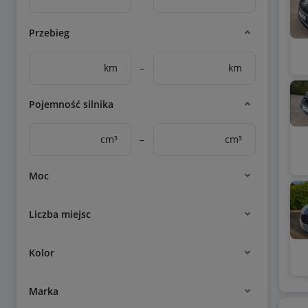
Przebieg
km
–
km
Pojemność silnika
cm³
–
cm³
Moc
Liczba miejsc
Kolor
Marka