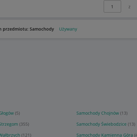
Wybierz stronę:
n przedmiotu: Samochody
Używany
Głogów
(5)
Samochody Chojnów
(13)
Strzegom
(355)
Samochody Świebodzice
(13)
Wałbrzych
(121)
Samochody Kamienna Góra
(