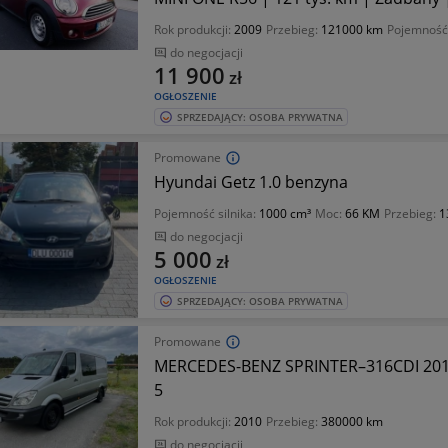
Rok produkcji:
2009
Przebieg:
121000 km
Pojemność 
do negocjacji
11 900
zł
OGŁOSZENIE
SPRZEDAJĄCY: OSOBA PRYWATNA
Promowane
Hyundai Getz 1.0 benzyna
Pojemność silnika:
1000 cm³
Moc:
66 KM
Przebieg:
1
do negocjacji
5 000
zł
OGŁOSZENIE
SPRZEDAJĄCY: OSOBA PRYWATNA
Promowane
MERCEDES-BENZ SPRINTER–316CDI 201
5
Rok produkcji:
2010
Przebieg:
380000 km
do negocjacji