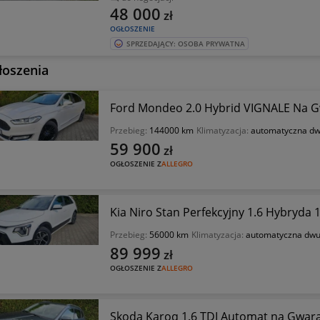
48 000
zł
OGŁOSZENIE
SPRZEDAJĄCY: OSOBA PRYWATNA
łoszenia
Ford Mondeo 2.0 Hybrid VIGNALE Na G
Przebieg:
144000 km
Klimatyzacja:
automatyczna dw
59 900
zł
OGŁOSZENIE Z
ALLEGRO
Kia Niro Stan Perfekcyjny 1.6 Hybryda
Przebieg:
56000 km
Klimatyzacja:
automatyczna dwu
89 999
zł
OGŁOSZENIE Z
ALLEGRO
Skoda Karoq 1.6 TDI Automat na Gwara