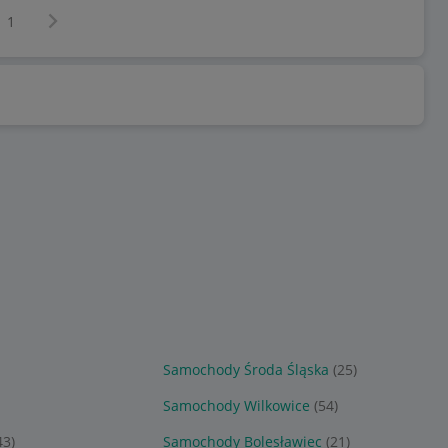
Następna strona
z
1
Samochody Środa Śląska
(25)
Samochody Wilkowice
(54)
43)
Samochody Bolesławiec
(21)