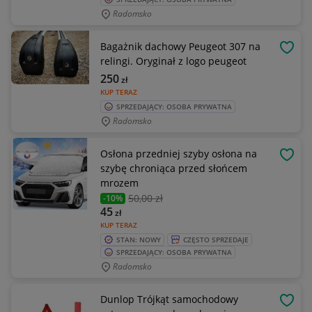
Radomsko
Bagażnik dachowy Peugeot 307 na
OBSE
relingi. Oryginał z logo peugeot
250
zł
KUP TERAZ
SPRZEDAJĄCY: OSOBA PRYWATNA
Radomsko
Osłona przedniej szyby osłona na
OBSE
szybę chroniąca przed słońcem
mrozem
50
,00 zł
-10%
45
zł
KUP TERAZ
STAN: NOWY
CZĘSTO SPRZEDAJE
SPRZEDAJĄCY: OSOBA PRYWATNA
Radomsko
Dunlop Trójkąt samochodowy
OBSE