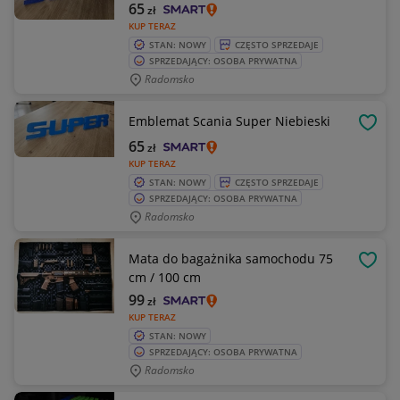
65
zł
KUP TERAZ
STAN: NOWY
CZĘSTO SPRZEDAJE
SPRZEDAJĄCY: OSOBA PRYWATNA
Radomsko
Emblemat Scania Super Niebieski
OBSE
65
zł
KUP TERAZ
STAN: NOWY
CZĘSTO SPRZEDAJE
SPRZEDAJĄCY: OSOBA PRYWATNA
Radomsko
Mata do bagażnika samochodu 75
OBSE
cm / 100 cm
99
zł
KUP TERAZ
STAN: NOWY
SPRZEDAJĄCY: OSOBA PRYWATNA
Radomsko