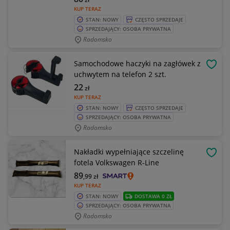
KUP TERAZ
STAN: NOWY
CZĘSTO SPRZEDAJE
SPRZEDAJĄCY: OSOBA PRYWATNA
Radomsko
Samochodowe haczyki na zagłówek z
OBSE
uchwytem na telefon 2 szt.
22
zł
KUP TERAZ
STAN: NOWY
CZĘSTO SPRZEDAJE
SPRZEDAJĄCY: OSOBA PRYWATNA
Radomsko
Nakładki wypełniające szczelinę
OBSE
fotela Volkswagen R-Line
89
,99
zł
KUP TERAZ
STAN: NOWY
DOSTAWA 0 ZŁ
SPRZEDAJĄCY: OSOBA PRYWATNA
Radomsko