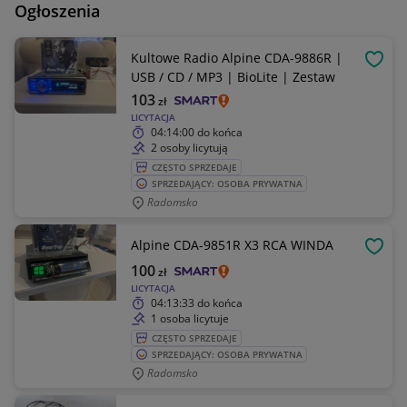
Ogłoszenia
Kultowe Radio Alpine CDA-9886R |
OBSE
USB / CD / MP3 | BioLite | Zestaw
103
zł
LICYTACJA
04:14:00
do końca
2 osoby licytują
CZĘSTO SPRZEDAJE
SPRZEDAJĄCY: OSOBA PRYWATNA
Radomsko
Alpine CDA-9851R X3 RCA WINDA
OBSE
100
zł
LICYTACJA
04:13:33
do końca
1 osoba licytuje
CZĘSTO SPRZEDAJE
SPRZEDAJĄCY: OSOBA PRYWATNA
Radomsko