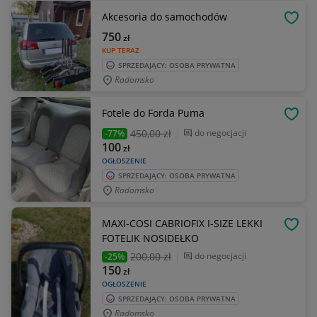
Akcesoria do samochodów
OBSE
750
zł
KUP TERAZ
SPRZEDAJĄCY: OSOBA PRYWATNA
Radomsko
Fotele do Forda Puma
OBSE
450
,00 zł
do negocjacji
-77%
100
zł
OGŁOSZENIE
SPRZEDAJĄCY: OSOBA PRYWATNA
Radomsko
MAXI-COSI CABRIOFIX I-SIZE LEKKI
OBSE
FOTELIK NOSIDEŁKO
200
,00 zł
do negocjacji
-25%
150
zł
OGŁOSZENIE
SPRZEDAJĄCY: OSOBA PRYWATNA
Radomsko