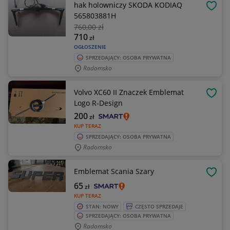
hak holowniczy SKODA KODIAQ
OBSE
565803881H
760
,00 zł
710
zł
OGŁOSZENIE
SPRZEDAJĄCY: OSOBA PRYWATNA
Radomsko
Volvo XC60 II Znaczek Emblemat
OBSE
Logo R-Design
200
zł
KUP TERAZ
SPRZEDAJĄCY: OSOBA PRYWATNA
Radomsko
Emblemat Scania Szary
OBSE
65
zł
KUP TERAZ
STAN: NOWY
CZĘSTO SPRZEDAJE
SPRZEDAJĄCY: OSOBA PRYWATNA
Radomsko