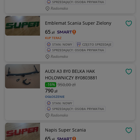
SPRZEDAJĄCY: OSOBA PRYWATNA
Radomsko
Emblemat Scania Super Zielony
OBSE
65
zł
KUP TERAZ
STAN: NOWY
CZĘSTO SPRZEDAJE
SPRZEDAJĄCY: OSOBA PRYWATNA
Radomsko
AUDI A3 8Y0 BELKA HAK
OBSE
HOLOWNICZY 8Y0803881
950
,00 zł
-16%
790
zł
OGŁOSZENIE
STAN: NOWY
SPRZEDAJĄCY: OSOBA PRYWATNA
Radomsko
Napis Super Scania
OBSE
65
zł