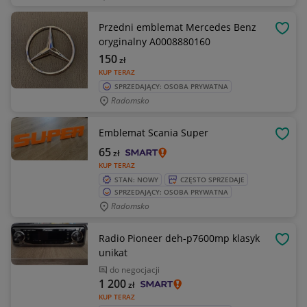
Przedni emblemat Mercedes Benz
OBSE
oryginalny A0008880160
150
zł
KUP TERAZ
SPRZEDAJĄCY: OSOBA PRYWATNA
Radomsko
Emblemat Scania Super
OBSE
65
zł
KUP TERAZ
STAN: NOWY
CZĘSTO SPRZEDAJE
SPRZEDAJĄCY: OSOBA PRYWATNA
Radomsko
Radio Pioneer deh-p7600mp klasyk
OBSE
unikat
do negocjacji
1 200
zł
KUP TERAZ