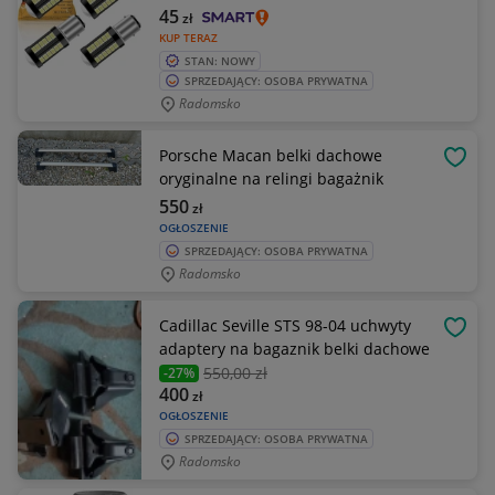
45
zł
KUP TERAZ
STAN: NOWY
SPRZEDAJĄCY: OSOBA PRYWATNA
Radomsko
Porsche Macan belki dachowe
OBSE
oryginalne na relingi bagażnik
550
zł
OGŁOSZENIE
SPRZEDAJĄCY: OSOBA PRYWATNA
Radomsko
Cadillac Seville STS 98-04 uchwyty
OBSE
adaptery na bagaznik belki dachowe
550
,00 zł
-27%
400
zł
OGŁOSZENIE
SPRZEDAJĄCY: OSOBA PRYWATNA
Radomsko