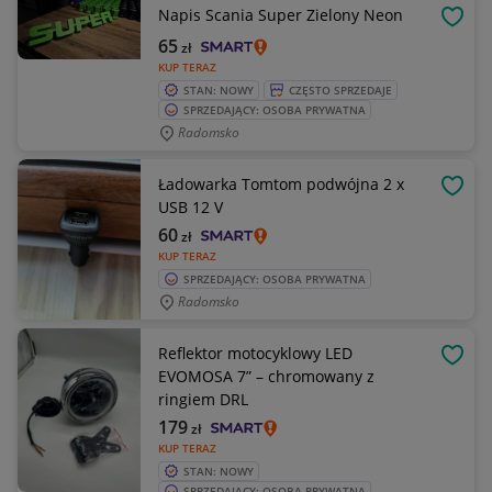
Napis Scania Super Zielony Neon
OBSE
65
zł
KUP TERAZ
STAN: NOWY
CZĘSTO SPRZEDAJE
SPRZEDAJĄCY: OSOBA PRYWATNA
Radomsko
Ładowarka Tomtom podwójna 2 x
OBSE
USB 12 V
60
zł
KUP TERAZ
SPRZEDAJĄCY: OSOBA PRYWATNA
Radomsko
Reflektor motocyklowy LED
OBSE
EVOMOSA 7” – chromowany z
ringiem DRL
179
zł
KUP TERAZ
STAN: NOWY
SPRZEDAJĄCY: OSOBA PRYWATNA