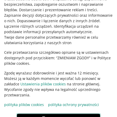
Mapa miejscowości
bezpieczeństwa, zapobieganie oszustwom i naprawianie
błędów
.
Dostarczanie i prezentowanie reklam i treści
.
Informacje prawne
Zapisanie decyzji dotyczących prywatności oraz informowanie
o nich
.
Dopasowanie i łączenie danych z innych źródeł
.
Regulamin
Łączenie różnych urządzeń
.
Identyfikacja urządzeń na
podstawie informacji przesyłanych automatycznie
.
Polityka plików "cookies"
Twoje dane personalne przetwarzamy również w celu
ułatwiania korzystania z naszych stron
Ustawienia plików "cookies"
Cele przetwarzania szczegółowo opisane są w ustawieniach
Udostępnianie lokalizacji
dostępnych pod przyciskiem: “ZMIENIAM ZGODY” i w Polityce
Informacje dla Aktu o Usługach Cyfrowych
plików cookies.
Zgodę wyrażasz dobrowolnie i jest ważna 12 miesięcy.
Pobierz aplikację
Możesz ją w każdym momencie wycofać lub ponowić w
zakładce
Ustawienia plików cookies
na stronie głównej.
Wycofanie zgody nie wpływa na legalność uprzedniego
przetwarzania.
polityka plików cookies
polityka ochrony prywatności