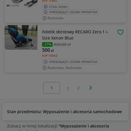
KUP TERAZ
STAN: NOWY
SPRZEDAJĄCY: OSOBA PRYWATNA
Radomsko
Fotelik obrotowy RECARO Zero.1 i-
OBSE
Size Xenon Blue
800
,00 zł
-37%
500
zł
KUP TERAZ
SPRZEDAJĄCY: OSOBA PRYWATNA
Radomsko, Radomsko
Wybierz stronę:
Następna strona
z
2
Stan przedmiotu: Wyposażenie i akcesoria samochodowe
N
Zobacz w innej lokalizacji
"Wyposażenie i akcesoria