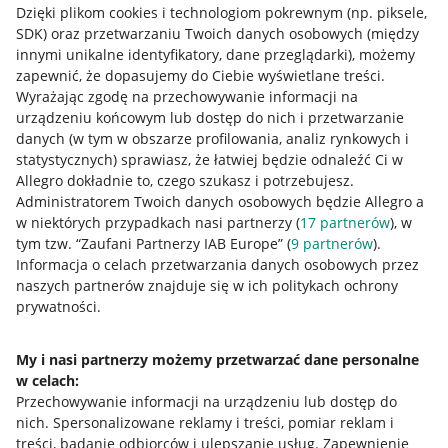
Dzięki plikom cookies i technologiom pokrewnym
(np. piksele,
SDK)
oraz przetwarzaniu Twoich danych osobowych
(między
innymi unikalne identyfikatory, dane przeglądarki)
, możemy
zapewnić, że dopasujemy do Ciebie wyświetlane treści.
Wyrażając zgodę na przechowywanie informacji na
urządzeniu końcowym lub dostęp do nich i przetwarzanie
danych (w tym w obszarze profilowania, analiz rynkowych i
statystycznych) sprawiasz, że łatwiej będzie odnaleźć Ci w
Allegro dokładnie to, czego szukasz i potrzebujesz.
Administratorem Twoich danych osobowych będzie Allegro a
w niektórych przypadkach nasi partnerzy (
17
partnerów
), w
Nawigacja
tym tzw. “Zaufani Partnerzy IAB Europe” (
9
partnerów
).
Przydatne informacje
Informacja o celach przetwarzania danych osobowych przez
naszych partnerów znajduje się w ich politykach ochrony
prywatności.
Jak to działa
Napisz do nas
My i nasi partnerzy możemy przetwarzać dane personalne
w celach:
Allegro Gadane dla sprzedających
Przechowywanie informacji na urządzeniu lub dostęp do
Allegro Gadane dla kupujących
nich
.
Spersonalizowane reklamy i treści, pomiar reklam i
treści, badanie odbiorców i ulepszanie usług
.
Zapewnienie