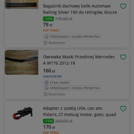
Bagażnik dachowy belki Automaxi
OBSE
Railing Silver 190 do relingów, klucze
175
,00 zł
-54%
79
zł
KUP TERAZ
SPRZEDAJĄCY: OSOBA PRYWATNA
Radomsko
Owiewka Maski Przedniej Mercedes
OBSE
A W176 2012-18
160
zł
OGŁOSZENIE
STAN: NOWY
SPRZEDAJĄCY: OSOBA PRYWATNA
Radomsko
Adapter z szeklą USA, can am,
OBSE
Polaris, Cf moto,qj motor, goes, quad
200
,00 zł
-15%
170
zł
KUP TERAZ