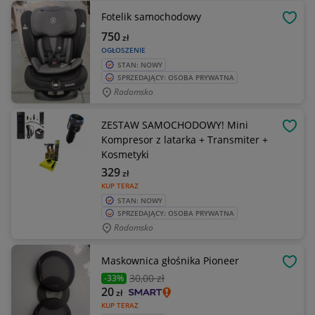
Fotelik samochodowy
OBSE
750
zł
OGŁOSZENIE
STAN: NOWY
SPRZEDAJĄCY: OSOBA PRYWATNA
Radomsko
ZESTAW SAMOCHODOWY! Mini
OBSE
Kompresor z latarka + Transmiter +
Kosmetyki
329
zł
KUP TERAZ
STAN: NOWY
SPRZEDAJĄCY: OSOBA PRYWATNA
Radomsko
Maskownica głośnika Pioneer
OBSE
30
,00 zł
-33%
20
zł
KUP TERAZ