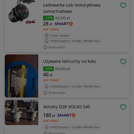
Ładowarka usb motocyklowa,
OBSE
samochodowa
42
,00 zł
-33%
28
zł
KUP TERAZ
STAN: NOWY
SPRZEDAJĄCY: OSOBA PRYWATNA
Radomsko
Używane łańcuchy na koła
OBSE
50
,00 zł
-20%
40
zł
KUP TERAZ
SPRZEDAJĄCY: OSOBA PRYWATNA
Radomsko
Xenony D2R VOLVO S40
OBSE
180
zł
KUP TERAZ
SPRZEDAJĄCY: OSOBA PRYWATNA
Radomsko