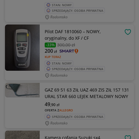
STAN: NOWY
SPRZEDAJĄCY: OSOBA PRYWATNA
Radomsko
Pilot DAF 1810060 – NOWY,
OBSE
oryginalny, do XF / CF
300
,00 zł
-33%
200
zł
KUP TERAZ
STAN: NOWY
SPRZEDAJĄCY: OSOBA PRYWATNA
Radomsko
GAZ 69 51 63 ZIŁ UAZ 469 ZIS ZIŁ 157 131
URAL STAR 660 LEJEK METALOWY NOWY
49
,90
zł
OFERTA Z
ALLEGRO
SPRZEDAJĄCY: OSOBA PRYWATNA
Radomsko
Kamera cofania Suzuki sx4