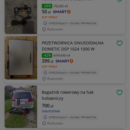
OBSE
70
,00 zł
-28%
50
zł
KUP TERAZ
SPRZEDAJĄCY: OSOBA PRYWATNA
Radomsko
PRZETWORNICA SINUSOIDALNA
OBSE
DOMETIC DSP 1024 1000 W
699
,00 zł
-42%
399
zł
KUP TERAZ
SPRZEDAJĄCY: OSOBA PRYWATNA
Radomsko
Bagażnik rowerowy na hak
OBSE
holowniczy
700
zł
OGŁOSZENIE
SPRZEDAJĄCY: OSOBA PRYWATNA
Radomsko