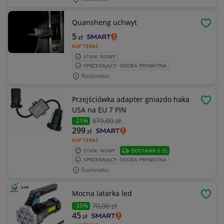
Quansheng uchwyt
OBSE
5
zł
KUP TERAZ
STAN: NOWY
SPRZEDAJĄCY: OSOBA PRYWATNA
Radomsko
Przejściówka adapter gniazdo haka
OBSE
USA na EU 7 PIN
379
,00 zł
-21%
299
zł
KUP TERAZ
STAN: NOWY
DOSTAWA 0 ZŁ
SPRZEDAJĄCY: OSOBA PRYWATNA
Radomsko
Mocna latarka led
OBSE
70
,00 zł
-35%
45
zł