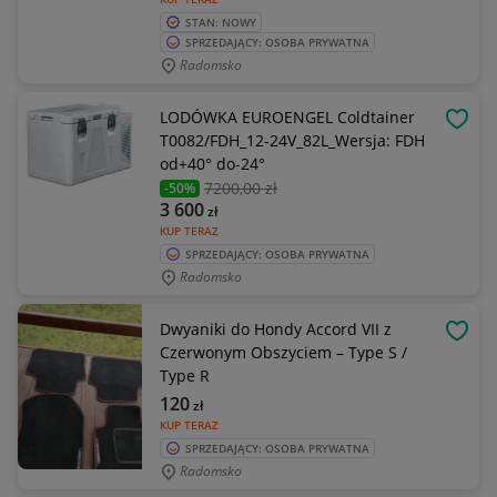
STAN: NOWY
SPRZEDAJĄCY: OSOBA PRYWATNA
Radomsko
LODÓWKA EUROENGEL Coldtainer
OBSE
T0082/FDH_12-24V_82L_Wersja: FDH
od+40° do-24°
7200
,00 zł
-50%
3 600
zł
KUP TERAZ
SPRZEDAJĄCY: OSOBA PRYWATNA
Radomsko
Dwyaniki do Hondy Accord VII z
OBSE
Czerwonym Obszyciem – Type S /
Type R
120
zł
KUP TERAZ
SPRZEDAJĄCY: OSOBA PRYWATNA
Radomsko