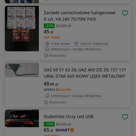
Żarówki samochodowe halogenowe
OBSE
8 szt. H4 24V 75/70W P43t
60
,00 zł
-25%
45
zł
KUP TERAZ
STAN: NOWY
CZĘSTO SPRZEDAJE
SPRZEDAJĄCY: OSOBA PRYWATNA
Radomsko
GAZ 69 51 63 ZIŁ UAZ 469 ZIS ZIŁ 157 131
URAL STAR 660 NOWY LEJEK METALOWY
49
,90
zł
OFERTA Z
ALLEGRO
SPRZEDAJĄCY: OSOBA PRYWATNA
Radomsko
Diabelskie Oczy Led USB
OBSE
80
,00 zł
-18%
65
zł
KUP TERAZ