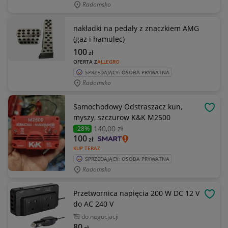
Radomsko
nakładki na pedały z znaczkiem AMG
(gaz i hamulec)
100
zł
OFERTA Z
ALLEGRO
SPRZEDAJĄCY: OSOBA PRYWATNA
Radomsko
Samochodowy Odstraszacz kun,
OBSE
myszy, szczurow K&K M2500
140
,00 zł
-28%
100
zł
KUP TERAZ
SPRZEDAJĄCY: OSOBA PRYWATNA
Radomsko
Przetwornica napięcia 200 W DC 12 V
OBSE
do AC 240 V
do negocjacji
80
zł