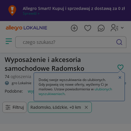
Allegro Smart! Kupuj i sprzedawaj z dostawą za 0 zł
Sprawdź »
Otwórz menu z kategoriami
szukaj
Wyposażenie i akcesoria
samochodowe Radomsko
POL
74
ogłoszenia
Zamkn
Dodaj swoje wyszukiwania do ulubionych.
Allegro Lokalnie
Motoryzacja
Wyposażenie i akcesoria samochodowe
Gdy pojawią się nowe oferty, wyślemy Ci je
mailowo. Ustaw powiadomienia w
ulubionych
Podobne:
wyposażenie i akcesoria samochodowe
wyszukiwaniach
.
Filtruj
Radomsko, Łódzkie, +0 km