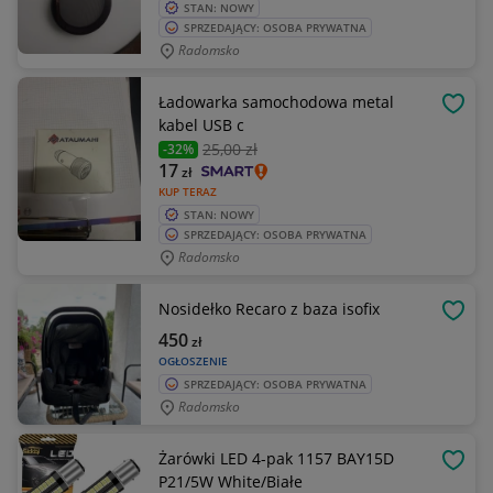
STAN: NOWY
SPRZEDAJĄCY: OSOBA PRYWATNA
Radomsko
Ładowarka samochodowa metal
OBSE
kabel USB c
25
,00 zł
-32%
17
zł
KUP TERAZ
STAN: NOWY
SPRZEDAJĄCY: OSOBA PRYWATNA
Radomsko
Nosidełko Recaro z baza isofix
OBSE
450
zł
OGŁOSZENIE
SPRZEDAJĄCY: OSOBA PRYWATNA
Radomsko
Żarówki LED 4-pak 1157 BAY15D
OBSE
P21/5W White/Białe