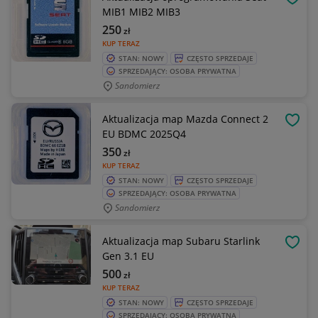
OBSE
MIB1 MIB2 MIB3
250
zł
KUP TERAZ
STAN: NOWY
CZĘSTO SPRZEDAJE
SPRZEDAJĄCY: OSOBA PRYWATNA
Sandomierz
Aktualizacja map Mazda Connect 2
OBSE
EU BDMC 2025Q4
350
zł
KUP TERAZ
STAN: NOWY
CZĘSTO SPRZEDAJE
SPRZEDAJĄCY: OSOBA PRYWATNA
Sandomierz
Aktualizacja map Subaru Starlink
OBSE
Gen 3.1 EU
500
zł
KUP TERAZ
STAN: NOWY
CZĘSTO SPRZEDAJE
SPRZEDAJĄCY: OSOBA PRYWATNA