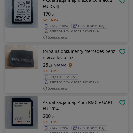
Aktualizacja map Mazda Connect 2
OBSE
EU DN4J
170
zł
KUP TERAZ
STAN: NOWY
CZĘSTO SPRZEDAJE
SPRZEDAJĄCY: OSOBA PRYWATNA
Sandomierz
torba na dokumenty mercedes-benz
OBSE
mercedes benz
25
zł
KUP TERAZ
CZĘSTO SPRZEDAJE
SPRZEDAJĄCY: OSOBA PRYWATNA
Sandomierz
Aktualizacja map Audi RMC + UART
OBSE
EU 2024
200
zł
KUP TERAZ
STAN: NOWY
CZĘSTO SPRZEDAJE