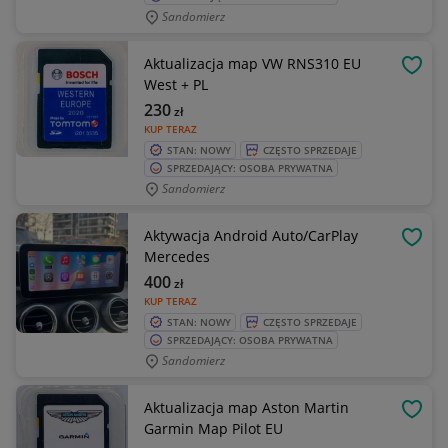
Sandomierz
Aktualizacja map VW RNS310 EU
OBSE
West + PL
230
zł
KUP TERAZ
STAN: NOWY
CZĘSTO SPRZEDAJE
SPRZEDAJĄCY: OSOBA PRYWATNA
Sandomierz
Aktywacja Android Auto/CarPlay
OBSE
Mercedes
400
zł
KUP TERAZ
STAN: NOWY
CZĘSTO SPRZEDAJE
SPRZEDAJĄCY: OSOBA PRYWATNA
Sandomierz
Aktualizacja map Aston Martin
OBSE
Garmin Map Pilot EU