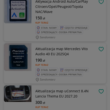
Aktywacja Android Auto/CarPlay
OBSE
Citroen/Opel/Peugeot/Toyota
NAC/Wave
150
zł
KUP TERAZ
STAN: NOWY
CZĘSTO SPRZEDAJE
SPRZEDAJĄCY: OSOBA PRYWATNA
Sandomierz
Aktualizacja map Mercedes Vito
OBSE
Audio 40 EU 2025Q4
190
zł
KUP TERAZ
STAN: NOWY
CZĘSTO SPRZEDAJE
SPRZEDAJĄCY: OSOBA PRYWATNA
Sandomierz
Aktualizacja map uConnect 8.4N
OBSE
Lancia Thema EU 2027.20
300
zł
KUP TERAZ