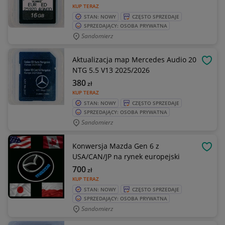
KUP TERAZ
STAN: NOWY
CZĘSTO SPRZEDAJE
SPRZEDAJĄCY: OSOBA PRYWATNA
Sandomierz
Aktualizacja map Mercedes Audio 20
OBSE
NTG 5.5 V13 2025/2026
380
zł
KUP TERAZ
STAN: NOWY
CZĘSTO SPRZEDAJE
SPRZEDAJĄCY: OSOBA PRYWATNA
Sandomierz
Konwersja Mazda Gen 6 z
OBSE
USA/CAN/JP na rynek europejski
700
zł
KUP TERAZ
STAN: NOWY
CZĘSTO SPRZEDAJE
SPRZEDAJĄCY: OSOBA PRYWATNA
Sandomierz