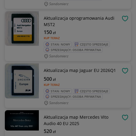
Sandomierz
Aktualizacja oprogramowania Audi
OBSE
MST2
150
zł
KUP TERAZ
STAN: NOWY
CZĘSTO SPRZEDAJE
SPRZEDAJĄCY: OSOBA PRYWATNA
Sandomierz
Aktualizacja map Jaguar EU 2026Q1
OBSE
500
zł
KUP TERAZ
STAN: NOWY
CZĘSTO SPRZEDAJE
SPRZEDAJĄCY: OSOBA PRYWATNA
Sandomierz
Aktualizacja map Mercedes Vito
OBSE
Audio 40 EU 2025
520
zł