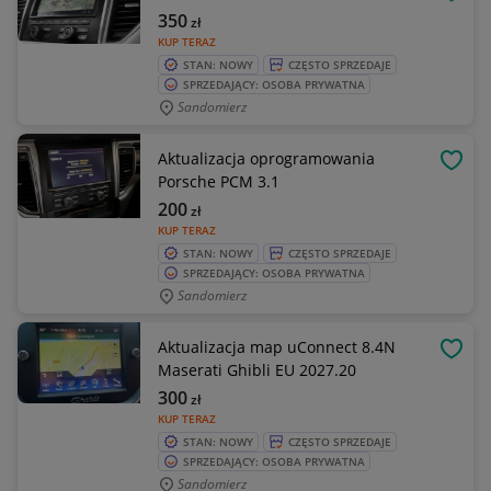
OBSE
350
zł
KUP TERAZ
STAN: NOWY
CZĘSTO SPRZEDAJE
SPRZEDAJĄCY: OSOBA PRYWATNA
Sandomierz
Aktualizacja oprogramowania
OBSE
Porsche PCM 3.1
200
zł
KUP TERAZ
STAN: NOWY
CZĘSTO SPRZEDAJE
SPRZEDAJĄCY: OSOBA PRYWATNA
Sandomierz
Aktualizacja map uConnect 8.4N
OBSE
Maserati Ghibli EU 2027.20
300
zł
KUP TERAZ
STAN: NOWY
CZĘSTO SPRZEDAJE
SPRZEDAJĄCY: OSOBA PRYWATNA
Sandomierz