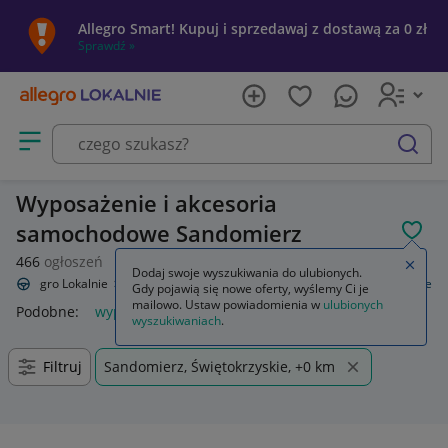
Allegro Smart! Kupuj i sprzedawaj z dostawą za 0 zł
Sprawdź »
Otwórz menu z kategoriami
szukaj
Wyposażenie i akcesoria
samochodowe Sandomierz
POL
466
ogłoszeń
Zamkn
Dodaj swoje wyszukiwania do ulubionych.
Allegro Lokalnie
Motoryzacja
Wyposażenie i akcesoria samochodowe
Gdy pojawią się nowe oferty, wyślemy Ci je
mailowo. Ustaw powiadomienia w
ulubionych
Podobne:
wyposażenie i akcesoria samochodowe
wyszukiwaniach
.
Filtruj
Sandomierz, Świętokrzyskie, +0 km