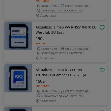
KUP TERAZ
STAN: NOWY
CZĘSTO SPRZEDAJE
SPRZEDAJĄCY: OSOBA PRYWATNA
Sandomierz
Aktualizacja map VW RNS510/810 EU
OBSE
West lub EU East
150
zł
KUP TERAZ
STAN: NOWY
CZĘSTO SPRZEDAJE
SPRZEDAJĄCY: OSOBA PRYWATNA
Sandomierz
Aktualizacja map iGO Primo
OBSE
Truck/BUS/Camper EU 2025Q4
150
zł
KUP TERAZ
STAN: NOWY
CZĘSTO SPRZEDAJE
SPRZEDAJĄCY: OSOBA PRYWATNA
Sandomierz