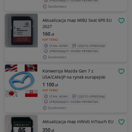
SPRZEDAJĄCY: OSOBA PRYWATNA
Sandomierz
Aktualizacja map MIB2 Seat 6P0 EU
OBSE
2027
160
zł
KUP TERAZ
STAN: NOWY
CZĘSTO SPRZEDAJE
SPRZEDAJĄCY: OSOBA PRYWATNA
Sandomierz
Konwersja Mazda Gen 7 z
OBSE
USA/CAN/JP na rynek europejski
1 100
zł
KUP TERAZ
STAN: NOWY
CZĘSTO SPRZEDAJE
SPRZEDAJĄCY: OSOBA PRYWATNA
Sandomierz
Aktualizacja map Infiniti InTouch EU
OBSE
350
zł