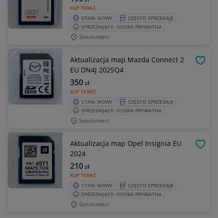
KUP TERAZ
STAN: NOWY
CZĘSTO SPRZEDAJE
SPRZEDAJĄCY: OSOBA PRYWATNA
Sandomierz
Aktualizacja map Mazda Connect 2
OBSE
EU DN4J 2025Q4
350
zł
KUP TERAZ
STAN: NOWY
CZĘSTO SPRZEDAJE
SPRZEDAJĄCY: OSOBA PRYWATNA
Sandomierz
Aktualizacja map Opel Insignia EU
OBSE
2024
210
zł
KUP TERAZ
STAN: NOWY
CZĘSTO SPRZEDAJE
SPRZEDAJĄCY: OSOBA PRYWATNA
Sandomierz