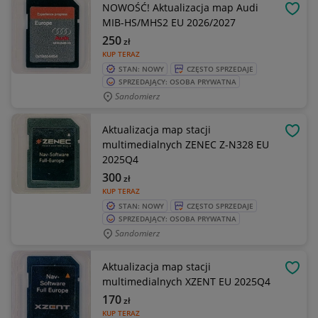
NOWOŚĆ! Aktualizacja map Audi
OBSE
MIB-HS/MHS2 EU 2026/2027
250
zł
KUP TERAZ
STAN: NOWY
CZĘSTO SPRZEDAJE
SPRZEDAJĄCY: OSOBA PRYWATNA
Sandomierz
Aktualizacja map stacji
OBSE
multimedialnych ZENEC Z-N328 EU
2025Q4
300
zł
KUP TERAZ
STAN: NOWY
CZĘSTO SPRZEDAJE
SPRZEDAJĄCY: OSOBA PRYWATNA
Sandomierz
Aktualizacja map stacji
OBSE
multimedialnych XZENT EU 2025Q4
170
zł
KUP TERAZ