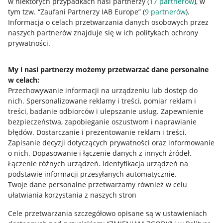
w niektórych przypadkach nasi partnerzy (
17
partnerów
), w
tym tzw. “Zaufani Partnerzy IAB Europe” (
9
partnerów
).
Przydatne informacje
Informacja o celach przetwarzania danych osobowych przez
naszych partnerów znajduje się w ich politykach ochrony
prywatności.
Jak to działa
Napisz do nas
My i nasi partnerzy możemy przetwarzać dane personalne
w celach:
Allegro Gadane dla sprzedających
Przechowywanie informacji na urządzeniu lub dostęp do
Allegro Gadane dla kupujących
nich
.
Spersonalizowane reklamy i treści, pomiar reklam i
treści, badanie odbiorców i ulepszanie usług
.
Zapewnienie
Mapa miejscowości
bezpieczeństwa, zapobieganie oszustwom i naprawianie
błędów
.
Dostarczanie i prezentowanie reklam i treści
.
Informacje prawne
Zapisanie decyzji dotyczących prywatności oraz informowanie
o nich
.
Dopasowanie i łączenie danych z innych źródeł
.
Regulamin
Łączenie różnych urządzeń
.
Identyfikacja urządzeń na
podstawie informacji przesyłanych automatycznie
.
Polityka plików "cookies"
Twoje dane personalne przetwarzamy również w celu
ułatwiania korzystania z naszych stron
Ustawienia plików "cookies"
Cele przetwarzania szczegółowo opisane są w ustawieniach
Udostępnianie lokalizacji