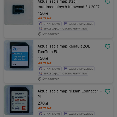
Aktualizacja map stacji
OBSE
multimedialnych Kenwood EU 2027
150
zł
KUP TERAZ
STAN: NOWY
CZĘSTO SPRZEDAJE
SPRZEDAJĄCY: OSOBA PRYWATNA
Sandomierz
Aktualizacja map Renault ZOE
OBSE
TomTom EU
150
zł
KUP TERAZ
STAN: NOWY
CZĘSTO SPRZEDAJE
SPRZEDAJĄCY: OSOBA PRYWATNA
Sandomierz
Aktualizacja map Nissan Connect 1 +
OBSE
PL
270
zł
KUP TERAZ
STAN: NOWY
CZĘSTO SPRZEDAJE