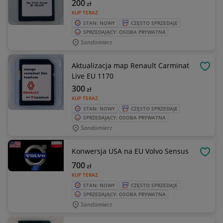
200
zł
KUP TERAZ
STAN: NOWY
CZĘSTO SPRZEDAJE
SPRZEDAJĄCY: OSOBA PRYWATNA
Sandomierz
Aktualizacja map Renault Carminat
OBSE
Live EU 1170
300
zł
KUP TERAZ
STAN: NOWY
CZĘSTO SPRZEDAJE
SPRZEDAJĄCY: OSOBA PRYWATNA
Sandomierz
Konwersja USA na EU Volvo Sensus
OBSE
700
zł
KUP TERAZ
STAN: NOWY
CZĘSTO SPRZEDAJE
SPRZEDAJĄCY: OSOBA PRYWATNA
Sandomierz