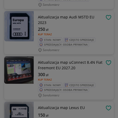
Sandomierz
Aktualizacja map Audi MSTD EU
OBSE
2023
250
zł
KUP TERAZ
STAN: NOWY
CZĘSTO SPRZEDAJE
SPRZEDAJĄCY: OSOBA PRYWATNA
Sandomierz
Aktualizacja map uConnect 8.4N Fiat
OBSE
Freemont EU 2027.20
300
zł
KUP TERAZ
STAN: NOWY
CZĘSTO SPRZEDAJE
SPRZEDAJĄCY: OSOBA PRYWATNA
Sandomierz
Aktualizacja map Lexus EU
OBSE
150
zł