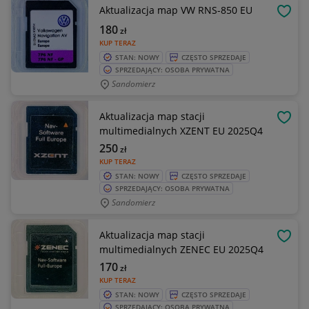
Aktualizacja map VW RNS-850 EU
OBSE
180
zł
KUP TERAZ
STAN: NOWY
CZĘSTO SPRZEDAJE
SPRZEDAJĄCY: OSOBA PRYWATNA
Sandomierz
Aktualizacja map stacji
OBSE
multimedialnych XZENT EU 2025Q4
250
zł
KUP TERAZ
STAN: NOWY
CZĘSTO SPRZEDAJE
SPRZEDAJĄCY: OSOBA PRYWATNA
Sandomierz
Aktualizacja map stacji
OBSE
multimedialnych ZENEC EU 2025Q4
170
zł
KUP TERAZ
STAN: NOWY
CZĘSTO SPRZEDAJE
SPRZEDAJĄCY: OSOBA PRYWATNA