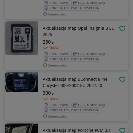
STAN: NOWY
CZĘSTO SPRZEDAJE
SPRZEDAJĄCY: OSOBA PRYWATNA
Sandomierz
Aktualizacja map Opel Insignia B EU
OBSE
2025
250
zł
KUP TERAZ
STAN: NOWY
CZĘSTO SPRZEDAJE
SPRZEDAJĄCY: OSOBA PRYWATNA
Sandomierz
Aktualizacja map uConnect 8.4N
OBSE
Chrysler 300/300C EU 2027.20
300
zł
KUP TERAZ
STAN: NOWY
CZĘSTO SPRZEDAJE
SPRZEDAJĄCY: OSOBA PRYWATNA
Sandomierz
Aktualizacja map Porsche PCM 3.1