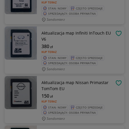
KUP TERAZ
STAN: NOWY
CZĘSTO SPRZEDAJE
SPRZEDAJĄCY: OSOBA PRYWATNA
Sandomierz
Aktualizacja map Infiniti InTouch EU
OBSE
V6
380
zł
KUP TERAZ
STAN: NOWY
CZĘSTO SPRZEDAJE
SPRZEDAJĄCY: OSOBA PRYWATNA
Sandomierz
Aktualizacja map Nissan Primastar
OBSE
TomTom EU
150
zł
KUP TERAZ
STAN: NOWY
CZĘSTO SPRZEDAJE
SPRZEDAJĄCY: OSOBA PRYWATNA
Sandomierz