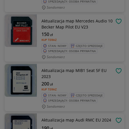
SPRZEDAJĄCY: OSOBA PRYWATNA
Sandomierz
Aktualizacja map Mercedes Audio 10
OBSE
Becker Map Pilot EU V23
150
zł
KUP TERAZ
STAN: NOWY
CZĘSTO SPRZEDAJE
SPRZEDAJĄCY: OSOBA PRYWATNA
Sandomierz
Aktualizacja map MIB1 Seat 5F EU
OBSE
2023
200
zł
KUP TERAZ
STAN: NOWY
CZĘSTO SPRZEDAJE
SPRZEDAJĄCY: OSOBA PRYWATNA
Sandomierz
Aktualizacja map Audi RMC EU 2024
OBSE
190
zł