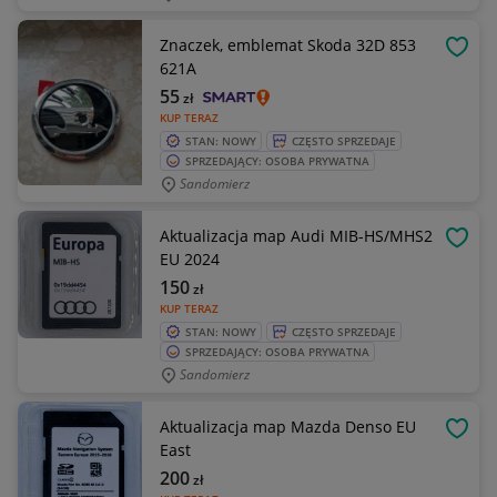
Znaczek, emblemat Skoda 32D 853
OBSE
621A
55
zł
KUP TERAZ
STAN: NOWY
CZĘSTO SPRZEDAJE
SPRZEDAJĄCY: OSOBA PRYWATNA
Sandomierz
Aktualizacja map Audi MIB-HS/MHS2
OBSE
EU 2024
150
zł
KUP TERAZ
STAN: NOWY
CZĘSTO SPRZEDAJE
SPRZEDAJĄCY: OSOBA PRYWATNA
Sandomierz
Aktualizacja map Mazda Denso EU
OBSE
East
200
zł