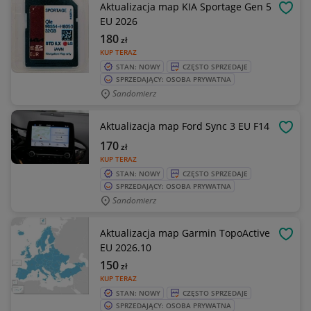
Aktualizacja map KIA Sportage Gen 5
OBSE
EU 2026
180
zł
KUP TERAZ
STAN: NOWY
CZĘSTO SPRZEDAJE
SPRZEDAJĄCY: OSOBA PRYWATNA
Sandomierz
Aktualizacja map Ford Sync 3 EU F14
OBSE
170
zł
KUP TERAZ
STAN: NOWY
CZĘSTO SPRZEDAJE
SPRZEDAJĄCY: OSOBA PRYWATNA
Sandomierz
Aktualizacja map Garmin TopoActive
OBSE
EU 2026.10
150
zł
KUP TERAZ
STAN: NOWY
CZĘSTO SPRZEDAJE
SPRZEDAJĄCY: OSOBA PRYWATNA