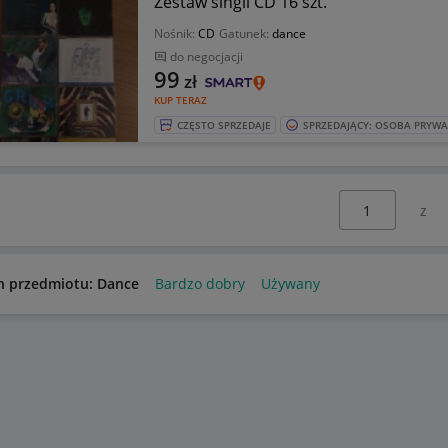
Zestaw singli CD 16 szt.
Nośnik:
CD
Gatunek:
dance
do negocjacji
99
zł
KUP TERAZ
CZĘSTO SPRZEDAJE
SPRZEDAJĄCY: OSOBA PRYW
Wybierz stronę:
n przedmiotu: Dance
Bardzo dobry
Używany