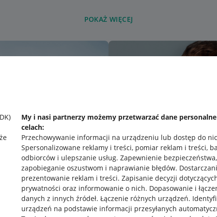
POKAŻ WIĘCEJ
SDK)
My i nasi partnerzy możemy przetwarzać dane personaln
celach:
że
Przechowywanie informacji na urządzeniu lub dostęp do ni
Spersonalizowane reklamy i treści, pomiar reklam i treści, b
odbiorców i ulepszanie usług
.
Zapewnienie bezpieczeństwa,
zapobieganie oszustwom i naprawianie błędów
.
Dostarczani
prezentowanie reklam i treści
.
Zapisanie decyzji dotyczącyc
prywatności oraz informowanie o nich
.
Dopasowanie i łącze
danych z innych źródeł
.
Łączenie różnych urządzeń
.
Identyf
urządzeń na podstawie informacji przesyłanych automatycz
rawne
Pobierz aplikację