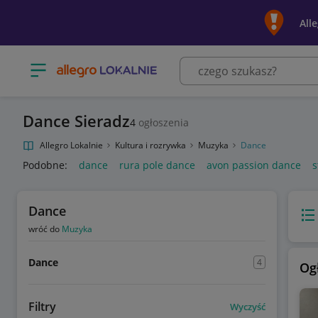
All
Otwórz menu z kategoriami
Dance Sieradz
4
ogłoszenia
Allegro Lokalnie
Kultura i rozrywka
Muzyka
Dance
Podobne:
dance
rura pole dance
avon passion dance
s
Dance
Wido
wróć do
Muzyka
Dance
4
Og
Filtry
Wyczyść