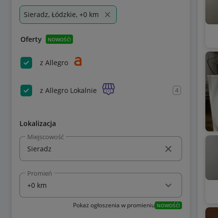
Sieradz, Łódzkie, +0 km
Oferty
NOWOŚĆ!
z Allegro
z Allegro Lokalnie
4
Lokalizacja
Miejscowość
Promień
Pokaż ogłoszenia w promieniu
NOWOŚĆ!