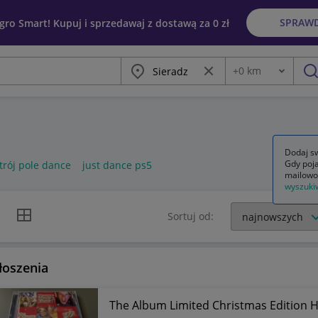
SPRAW
egro Smart! Kupuj i sprzedawaj z dostawą za 0 zł
Miasto
Wyczyść frazę
+
0
km
Odległość
szu
Dodaj sw
Gdy poja
trój pole dance
just dance ps5
mailowo
wyszuki
k listy
Widok siatki
Sortuj od:
łoszenia
The Album Limited Christmas Edition