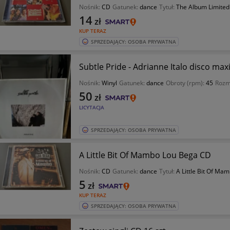
Nośnik:
CD
Gatunek:
dance
Tytuł:
The Album Limited
14
zł
KUP TERAZ
SPRZEDAJĄCY: OSOBA PRYWATNA
Subtle Pride - Adrianne Italo disco max
Nośnik:
Winyl
Gatunek:
dance
Obroty (rpm):
45
Rozmi
50
zł
LICYTACJA
SPRZEDAJĄCY: OSOBA PRYWATNA
A Little Bit Of Mambo Lou Bega CD
Nośnik:
CD
Gatunek:
dance
Tytuł:
A Little Bit Of Ma
5
zł
KUP TERAZ
SPRZEDAJĄCY: OSOBA PRYWATNA