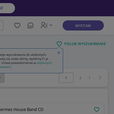
DŹ
WYSTAW
kaj
POLUB WYSZUKIWANIE
Zamknij wskazówkę
oje wyszukiwania do ulubionych.
wią się nowe oferty, wyślemy Ci je
. Ustaw powiadomienia w
ulubionych
waniach
.
Wybierz stronę:
Następna 
z
1
 Hermes House Band CD
OBSERWU