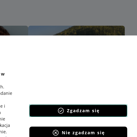
e w
ch
.
adanie
e i
Zgadzam się
h
nie
ikacja
nie
.
Nie zgadzam się