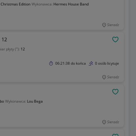
 Christmas Edition
Wykonawca:
Hermes House Band
Sieradz
i 12
OBSERWU
ar płyty ("):
12
06:21:38
do końca
0 osób licytuje
Sieradz
OBSERWU
mbo
Wykonawca:
Lou Bega
Sieradz